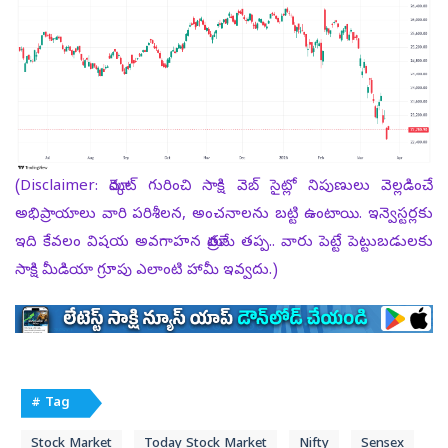
(Disclaimer: మార్కెట్ గురించి సాక్షి వెబ్ సైట్లో నిపుణులు వెల్లడించే
అభిప్రాయాలు వారి పరిశీలన, అంచనాలను బట్టి ఉంటాయి. ఇన్వెస్టర్లకు
ఇది కేవలం విషయ అవగాహన మాత్రమే తప్ప.. వారు పెట్టే పెట్టుబడులకు
సాక్షి మీడియా గ్రూపు ఎలాంటి హామీ ఇవ్వదు.)
# Tag
Stock Market
Today Stock Market
Nifty
Sensex