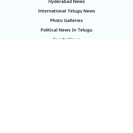
Hyderabad News
International Telugu News
Photo Galleries
Political News In Telugu
Sports News
TS Politics News
Telangana News
Telugu Movie Reviews
Company
About Us
Contact Us
Media Kit