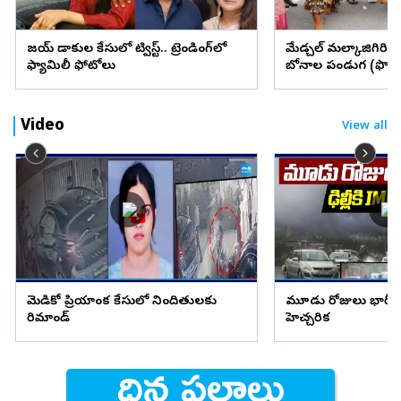
విజయ్ విడాకుల కేసులో ట్విస్ట్.. ట్రెండింగ్‌లో
మేడ్చల్ మల్కాజిగిరి జిల్
ఫ్యామిలీ ఫోటోలు
బోనాల పండుగ (ఫొటో
Video
View all
మెడికో ప్రియాంక కేసులో నిందితులకు
మూడు రోజులు భారీ వ
రిమాండ్
హెచ్చరిక