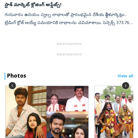
స్టాక్ మార్కెట్ క్లోజింగ్ అప్డేట్స్!
గురువారం ఉదయం స్వల్ప లాభాలతో ప్రారంభమైన దేశీయ స్టాక్ మార్కెట్లు..
ట్రేడింగ్ క్లోజ్ అయ్యే సమయానికి లాభాలను చవిచూశాయి. సెన్సెక్స్ 373.76
పాయింట్లు లేదా 0.48 శాతం లాభంతో 78,954.76 వద్ద, నిఫ్టీ 11.35 పాయి...
Advertisement
Advertisement
Photos
View all