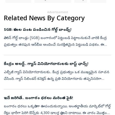
Advertisement
Related News By Category
SGB: కాసుల పంట పండించిన గోల్డ్ బాండ్స్!
సావరిన్ గోల్డ్ బాండ్లు (SGB) బంగారంలో పెట్టుబడి పెట్టాలనుకునే వారికి కేంద్ర
ప్రభుత్వం తరఫున ఆర్‌బీఐ అందించే సురక్షితమైన పెట్టుబడి పథకం. ఈ
బాండ్ల ద్వారా బంగారం ధర పెరుగుదల వల్ల లాభం పొందడంతో పాటు ప్రతి...
కేంద్రం అలర్ట్.. గ్యాస్ వినియోగదారులకు లాస్ట్ ఛాన్స్!
ఎల్పీజీ గ్యాస్ వినియోగదారులకు.. కేంద్ర ప్రభుత్వం ఒక ముఖ్యమైన సూచన
చేసింది. గ్యాస్ సిలిండర్ కనెక్షన్ ఉన్న ప్రతి వినియోగదారు తప్పనిసరిగా
ఈకేవైసీ (e-KYC) ప్రక్రియను పూర్తి చేయాలని వెల్లడించింది.నిజానికి ...
ఇదే జరిగితే.. బంగారం ధరలు మరింత పైకి!
బంగారం ధరలు ఒక్కసారిగా ఊపందుకున్నాయి. అంతర్జాతీయ మార్కెట్‌లో గోల్డ్
రేట్లు భారీగా పెరిగి ఔన్స్‌కు 4,300 డాలర్ల స్థాయిని దాటాయి. ఈ వారం మొత్తం