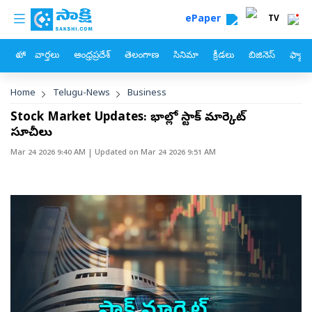
custom menu
Skip to main content
ePaper
TV
హోం
వార్తలు
ఆంధ్రప్రదేశ్
తెలంగాణ
సినిమా
క్రీడలు
బిజినెస్
ఫ్యామ
Breadcrumb
Home
Telugu-News
Business
Stock Market Updates: లాభాల్లో స్టాక్‌ మార్కెట్‌
సూచీలు
Mar 24 2026 9:40 AM
| Updated on
Mar 24 2026 9:51 AM