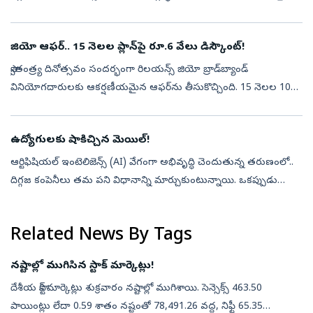
చూస్తే.. బంగారం ధరలు 6 శాతానికి పైగా పెరిగాయి. ఈ ఏడాది జనవ...
జియో ఆఫర్‌.. 15 నెలల ప్లాన్‌పై రూ.6 వేలు డిస్కౌంట్‌!
స్వాతంత్ర్య దినోత్సవం సందర్భంగా రిలయన్స్ జియో బ్రాడ్‌బ్యాండ్
వినియోగదారులకు ఆకర్షణీయమైన ఆఫర్‌ను తీసుకొచ్చింది. 15 నెలల 100
Mbps బ్రాడ్‌బ్యాండ్ ప్లాన్‌ను రూ.10,000కే అందిస్తోంది. సాధారణంగా దాదాపు
రూ.1...
ఉద్యోగులకు షాకిచ్చిన మెయిల్!
ఆర్టిఫిషియల్ ఇంటెలిజెన్స్ (AI) వేగంగా అభివృద్ధి చెందుతున్న తరుణంలో..
దిగ్గజ కంపెనీలు తమ పని విధానాన్ని మార్చుకుంటున్నాయి. ఒకప్పుడు
ఉద్యోగులకు సహాయపడే టెక్నాలజీగా ఉన్న ఏఐ.. ఇప్పుడు కొన్ని ఉద్యోగాలనే
భర...
Related News By Tags
నష్టాల్లో ముగిసిన స్టాక్ మార్కెట్లు!
దేశీయ స్టాక్ మార్కెట్లు శుక్రవారం నష్టాల్లో ముగిశాయి. సెన్సెక్స్ 463.50
పాయింట్లు లేదా 0.59 శాతం నష్టంతో 78,491.26 వద్ద, నిఫ్టీ 65.35