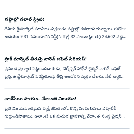
పాయింట్లు లేదా 0.27 శాతం నష్టంతో 24,570.65 వద్ద నిలిచాయి.సఫైర్
ఫుడ...
నష్టాల్లో దలాల్ స్ట్రీట్!
దేశీయ స్టాక్‌ మార్కెట్‌ సూచీలు శుక్రవారం నష్టాల్లో కదలాడుతున్నాయి. ఈరోజు
ఉదయం 9:31 సమయానికి నిఫ్టీ(Nifty) 32 పాయింట్లు తగ్గి 24,602 వద్దకు
చేరింది. సెన్సెక్స్‌(Sensex) 266 పాయింట్లు నష్టపోయి 78,684 వద...
స్టాక్ మార్కెట్ తీరుపై వారెన్ బఫెట్ సీరియస్!
ప్రపంచ ప్రఖ్యాత పెట్టుబడిదారుడు, బెర్క్‌షైర్ హాథ్‌వే చైర్మన్ వారెన్ బఫెట్
ప్రస్తుత స్టాక్ మార్కెట్ పరిస్థితులపై తీవ్ర ఆందోళన వ్యక్తం చేశారు. నేటి ఆర్థిక
మార్కెట్ల తీరుపై హెచ్చరికలు జారీ చేశారు. స్వల్ప...
వాజ్‌పేయి సాయం.. వేదాంత విజయం!
ప్రతి విజయవంతమైన వ్యక్తి జీవితంలో.. కొన్ని సంఘటనలు ఎప్పటికీ
గుర్తుండిపోతాయి. అలాంటి ఒక మధుర జ్ఞాపకాన్ని వేదాంత సంస్థ ఛైర్మన్
అనిల్ అగర్వాల్ ఇటీవల తన ఎక్స్ ఖాతాలో షేర్ చేశారు. తన వ్యాపార
జీవితంలో అత్యం...