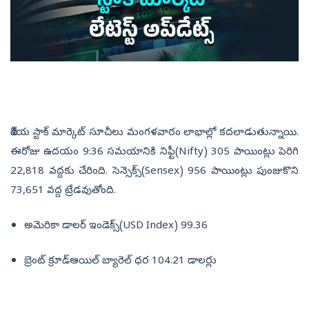
దేశీయ స్టాక్‌ మార్కెట్‌ సూచీలు మంగళవారం లాభాల్లో కదలాడుతున్నాయి.
ఈరోజు ఉదయం 9:36 సమయానికి నిఫ్టీ(Nifty) 305 పాయింట్లు పెరిగి
22,818 వద్దకు చేరింది. సెన్సెక్స్‌(Sensex) 956 పాయింట్లు పుంజుకొని
73,651 వద్ద ట్రేడవుతోంది.
అమెరికా డాలర్‌ ఇండెక్స్‌(USD Index) 99.36
బ్రెంట్‌ క్రూడ్‌ఆయిల్‌ బ్యారెల్‌ ధర 104.21 డాలర్లు