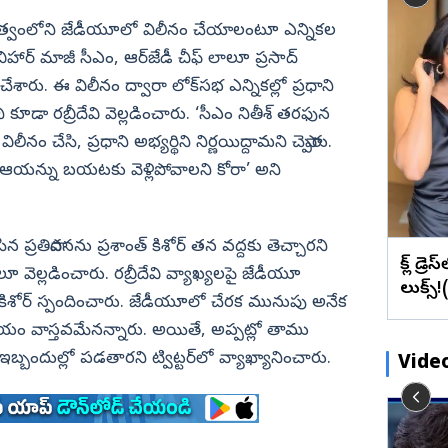
బేడ్కర్‌ కోనసీమ
రాజన్న
ఫొటోలు
మేటి చిత్రా
ఉప్పెనలా తరలొచ్చిన జనం.. జగన్‌పై
 నేతృత్వంలోని జేడీయూలో విలీనం చేయాలంటూ ఎన్నికల
ఖమ్మం
వీడియోలు
వెబ్ స్టోరీస్
లు)
చెక్కుచెదరని అభిమానం (ఫొటోలు)
ి బిహార్‌ మాజీ సీఎం, ఆర్‌జేడీ చీఫ్‌ లాలూ ప్రసాద్‌
భద్రాద్రి
శారు. ఈ విలీనం ద్వారా లోక్‌సభ ఎన్నికల్లో ప్రధాని
మహబూబ్‌నగర్
 కూడా రబ్రీదేవి వెల్లడించారు. ‘సీఎం నితీశ్‌ తరఫున
జోగులాంబ
విలీనం చేసి, ప్రధాని అభ్యర్థిని నిర్ణయిద్దామని చెప్పారు.
ఆయన్ను బయటకు వెళ్లిపోవాలని కోరా’ అని
నాగర్ కర్నూల్
నారాయణపేట
వనపర్తి
సిన ప్రతిపాదనను ప్రశాంత్‌ కిశోర్‌ తన వద్దకు తెచ్చారని
బ్లాక్ డ్
 వెల్లడించారు. రబ్రీదేవి వ్యాఖ్యలపై జేడీయూ
మెదక్
లుక్స్
త్‌ కిశోర్‌ స్పందించారు. జేడీయూలో చేరక మునుపు అనేక
ములు నెల్లూరు
సంగారెడ్డి
 వాస్తవమేనన్నారు. అయితే, అప్పట్లో తాము
సిద్దిపేట
బ్బందుల్లో పడతారని ట్విట్టర్‌లో వ్యాఖ్యానించారు.
Vide
నల్గొండ
సూర్యాపేట
యర్
లీకుల లీడర్ లోకేష్.. YSRCP దీక్షలతో
రామరాజు
యాదాద్రి