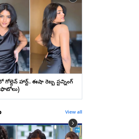
లు
వైట్ డ్రెస్‌లో ప్రగ్యా జైస్వ
మ్యాజిక్... (ఫొటోలు)
రెస్‌లో గోల్డెన్ హార్ట్.. ఈషా రెబ్బ స్టన్నింగ్
!(ఫొటోలు)
o
View all
మా హోటల్ ని ఎవరూ ప