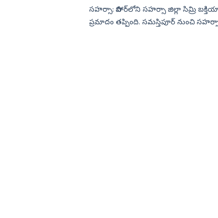
సహర్సా: బిహార్‌లోని సహర్సా జిల్లా సిమ్రి బక్
ప్రమాదం తప్పింది. సమస్తిపూర్ నుంచి సహర్సా వ