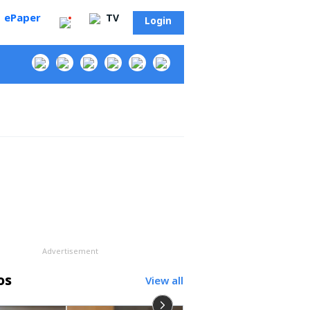
ePaper
TV
Login
‌
Advertisement
os
View all
సా?