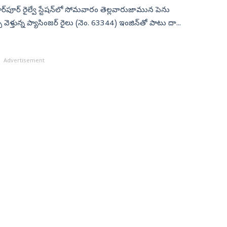
తియార్‌పూర్ రైల్వే స్టేషన్‌లో సోమవారం తెల్లవారుజామున పెను
ెళ్తున్న ప్యాసింజర్ రైలు (నెం. 63344) ఇంజిన్‌తో పాటు దా...
Advertisement