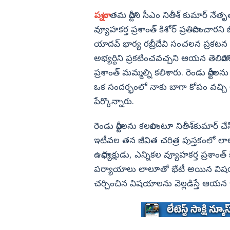
డా. బి ఆర్‌ అం
 కొండ... ఎక్కడో
‘అనకాపల్లి’ మూవీ ప్రీ రిలీజ్ ఈవెంట్
ఎడ్యుకేషన్
పట్నా:
తమ పార్టీని సీఎం నితీశ్‌ కుమార్‌
గుంటూరు
)
ముఖ్య అతిథిగా సోనూ సూద్ (ఫొటో
వ్యూహకర్త ప్రశాంత్‌ కిశోర్‌ ప్రతిపాదించారన
కర్ణాటక
బాపట్ల
యాదవ్‌ భార్య రబ్రీదేవి సంచలన ప్రకటన చే
తమిళనాడు
పల్నాడు
అభ్యర్థిని ప్రకటించవచ్చని ఆయన తెలిపారని
ఢిల్లీ
కృష్ణా
ప్రశాంత్‌ మమ్మల్ని కలిశారు. రెండు పార్టీలను 
మహారాష్ట్ర
ఒక సందర్భంలో నాకు బాగా కోపం వచ్చి 
ఎన్టీఆర్
ఒడిశా
పేర్కొన్నారు.
కర్నూలు
నంద్యాల
రెండు పార్టీలను కలపాలంటూ నితీశ్‌కుమార్‌ చే
ఇటీవల తన జీవిత చరిత్ర పుస్తకంలో లాలూ
ప్రకాశం
ఉపాధ్యక్షుడు, ఎన్నికల వ్యూహకర్త ప్రశాం
శ్రీపొట్టి శ్రీరా
పర్యాయాలు లాలూతో భేటీ అయిన విషయం
శ్రీకాకుళం
చర్చించిన విషయాలను వెల్లడిస్తే ఆయన ఇ
విశాఖపట్నం
అనకాపల్లి
దెబ్బకు భారీ
మ్యాచ్ మధ్యలో పిడుగు ఫుట్ బాల్ ప్లే
అల్లూరి సీతా