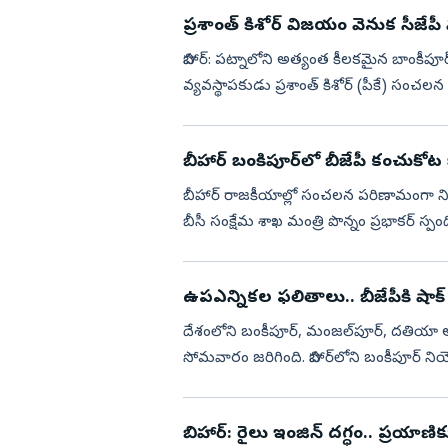
ప్రశాంత్‌ కిశోర్‌ విజయం వెనుక సీజే
బిహార్‌: పట్నాలోని అత్యంత కీలకమైన బాంకీపూర్
వ్యవస్థాపకుడు ప్రశాంత్‌ కిశోర్‌ (పీకే) సంచల
దాదాప...
బీహార్ బంకిపూర్‌లో బీజేపీ కంచుకోట బ
బీహార్ రాజకీయాల్లో సంచలన పరిణామంగా నిలి
బీసీ సంక్షేమ శాఖ మంత్రి పొన్నం ప్రభాకర్ స్
ఆ పార్టీ...
ఉపఎన్నికల ఫలితాలు.. బీజేపీకి షాక్‌ ఇ
దేశంలోని బంకీపూర్, మంజల్‌పూర్, దతియా అసె
సోమవారం జరిగింది. బిహార్‌లోని బంకీపూర్ నియో
గెలుపొందారు. ఆయన 19...
బిహార్‌: రైలు ఇంజిన్ దగ్ధం..‍ ప్రయా