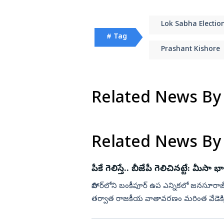
పోతున్నాయి
మృతి
విజయనగరం
Lok Sabha Electio
పార్వతీపురం మన
# Tag
పశ్చిమ గోదావర
Prashant Kishore
ఏలూరు
వైఎస్సార్
Related News By
అన్నమయ్య
Related News By
పీకే గెలిస్తే.. బీజేపీ గెలిచినట్టే: మీసా 
బిహార్‌లోని బంకీపూర్‌ ఉప ఎన్నికలో జనసూరాజ్
తర్వాత రాజకీయ వాతావరణం మరింత వేడెక్కింది
చేసుకున్న...