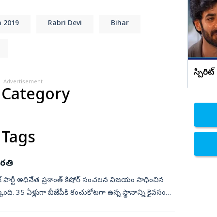
దద్దరిల్లిన AP
నిజామాబాద్
n 2019
Rabri Devi
Bihar
్యం
కామారెడ్డి
ి
రంగారెడ్డి
వికారాబాద్
స్పిరిట
వరంగల్
Advertisement
 Category
హన్మకొండ
జనగాం
జయశంకర్
 Tags
మహబూబాబాద్
భారతి
ములుగు
‌ పార్టీ అధినేత ప్రశాంత్‌ కిషోర్‌ సంచలన విజయం సాధించిన
. 35 ఏళ్లుగా బీజేపీకి కంచుకోటగా ఉన్న స్థానాన్ని కైవసం