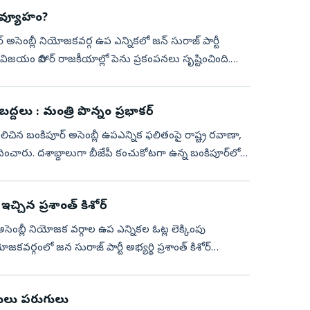
పీ వ్యూహం?
 అసెంబ్లీ నియోజకవర్గ ఉప ఎన్నికలో జన్‌ సురాజ్‌ పార్టీ
న విజయం బిహార్ రాజకీయాల్లో పెను ప్రకంపనలు సృష్టించింది.
ద్దలు : మంత్రి పొన్నం ప్రభాకర్
చిన బంకిపూర్ అసెంబ్లీ ఉపఎన్నిక ఫలితంపై రాష్ట్ర రవాణా,
పందించారు. దశాబ్దాలుగా బీజేపీ కంచుకోటగా ఉన్న బంకిపూర్‌లో
చ్చిన ప్రశాంత్ కిశోర్
ంబ్లీ నియోజక వర్గాల ఉప ఎన్నికల ఓట్ల లెక్కింపు
జకవర్గంలో జన సురాజ్ పార్టీ అభ్యర్థి ప్రశాంత్ కిశోర్
ణికులు పరుగులు