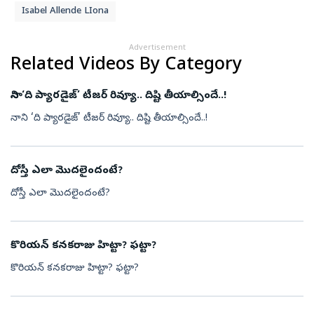
Isabel Allende LIona
Advertisement
Related Videos By Category
నాని ‘ది ప్యారడైజ్’ టీజర్ రివ్యూ.. దిష్టి తీయాల్సిందే..!
నాని ‘ది ప్యారడైజ్’ టీజర్ రివ్యూ.. దిష్టి తీయాల్సిందే..!
దోస్తీ ఎలా మొదలైందంటే?
దోస్తీ ఎలా మొదలైందంటే?
కొరియన్ కనకరాజు హిట్టా? ఫట్టా?
కొరియన్ కనకరాజు హిట్టా? ఫట్టా?