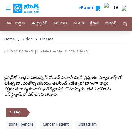
custom menu
Skip to main content
ePaper
TV
హోం
వార్తలు
ఆంధ్రప్రదేశ్
తెలంగాణ
సినిమా
క్రీడలు
బిజినెస్
ఫ్యామ
Breadcrumb
Home
Video
Cinema
Jul 10 2018 6:20 PM
| Updated on
Mar 21 2024 7:46 PM
క్యాన్సర్‌తో బాధపడుతున్న హీరోయిన్‌ సొనాలీ బింద్రే ప్రస్తుతం న్యూయార్క్‌లో
చికిత్స పొందుతోన్న విషయం తెలిసిందే. చికిత్సలో భాగంగా జుట్టు
కత్తిరించుకున్న సొనాలీ భావోద్వేగానికి లోనయ్యారు. తన ఫొటోలను
ఇన్‌స్టాగ్రామ్‌లో షేర్‌ చేసిన సొనాలి..
# Tag
sonali bendre
Cancer Patient
Instagram