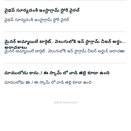
వైభవ్ సూర్యవంశీ ఇంస్టాగ్రామ్ స్టోరీ వైరల్
వైభవ్ సూర్యవంశీ ఇంస్టాగ్రామ్ స్టోరీ వైరల్
మైనర్ అమ్మాయిలే టార్గెట్.. వెలుగులోకి ఇన్ స్టాగ్రామ్ చీటర్ అర్జున్
అరాచకాలు
మైనర్ అమ్మాయిలే టార్గెట్.. వెలుగులోకి ఇన్ స్టాగ్రామ్ చీటర్ అర్జున్ అరాచకాలు
మాములోడు కాదు..! ఈ స్కామ్ లో వాడి తల్లి కూడా ఉంది
మాములోడు కాదు..! ఈ స్కామ్ లో వాడి తల్లి కూడా ఉంది
Advertisement