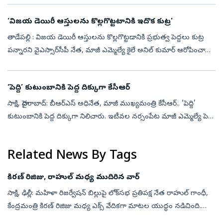
‘విజయ డెయిరీ ఆస్తులను కొల్లగొట్టటానికి ఇదొక కుట్ర’
తాడేపల్లి : విజయ డెయిరీ ఆస్తులను కొల్లగొట్టడానికి ప్రభుత్వ పెద్దలు కుట్ర
పన్నారని వైఎస్సార్‌సీపీ నేత, మాజీ ఎమ్మెల్యే కైలే అనిల్‌ కుమార్‌ ఆరోపించారు.
అందుకే డెయిరీ చైర్మన్‌ను ఇద్దరు మంత్రులు బెదిరించి ...
‘పెద్ది’ కుటుంబానికి పెద్ద దిక్కుగా కేసీఆర్
సాక్షి, హైదరాబాద్‌: బీఆర్‌ఎస్‌ అధినేత, మాజీ ముఖ్యమంత్రి కేసీఆర్‌.. ‘పెద్ది’
కుటుంబానికి పెద్ద దిక్కుగా నిలిచారు. ఇటీవల నర్సంపేట మాజీ ఎమ్మెల్యే పెద్ది
సుదర్శన్‌రెడ్డి మృతిచెందగా.. ఆయన కుటుంబానికి పార్ట...
Related News By Tags
కిరణ్‌ రిజిజు, రాహుల్‌ మధ్య ముదిరిన వార్‌
సాక్షి, ఢిల్లీ: మహిళా రిజర్వేషన్ బిల్లుపై లోక్‌సభ ప్రతిపక్ష నేత రాహుల్‌ గాంధీ,
కేంద్రమంత్రి కిరణ్‌ రిజిజు మధ్య ఎక్స్ వేదికగా మాటల యుద్ధం నడిచింది.
మహిళా రిజర్వేషన్ బిల్లుకు మద్దతు ఇవ్వాలని ఆయన రాహుల్‌...