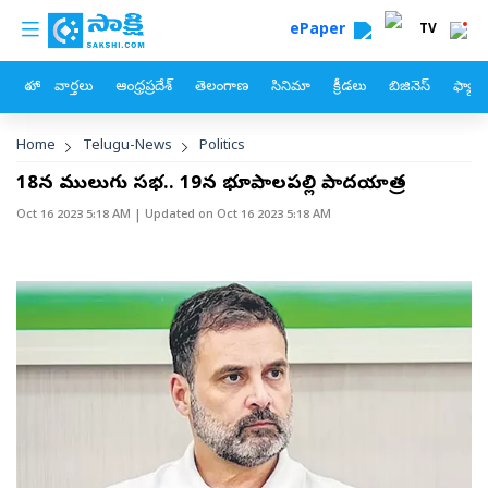
custom menu
Skip to main content
ePaper
TV
హోం
వార్తలు
ఆంధ్రప్రదేశ్
తెలంగాణ
సినిమా
క్రీడలు
బిజినెస్
ఫ్యామ
Breadcrumb
Home
Telugu-News
Politics
18న ములుగులో సభ.. 19న భూపాలపల్లిలో పాదయాత్ర
Oct 16 2023 5:18 AM
| Updated on
Oct 16 2023 5:18 AM