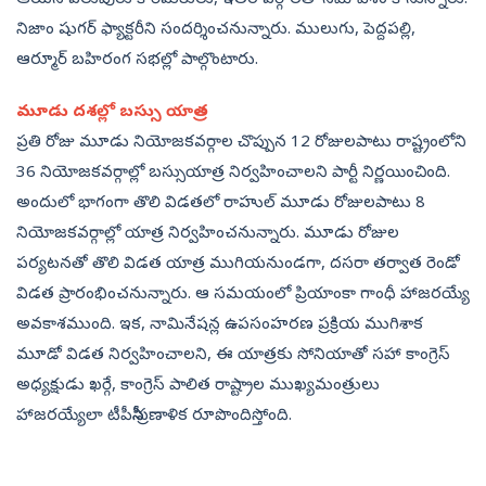
నిజాం షుగర్‌ ఫ్యాక్టరీని సందర్శించనున్నారు. ములుగు, పెద్దపల్లి,
ఆర్మూర్‌ బహిరంగ సభల్లో పాల్గొంటారు.
మూడు దశల్లో బస్సు యాత్ర
ప్రతి రోజు మూడు నియోజకవర్గాల చొప్పున 12 రోజులపాటు రాష్ట్రంలోని
36 నియోజకవర్గాల్లో బస్సుయాత్ర నిర్వహించాలని పార్టీ నిర్ణయించింది.
అందులో భాగంగా తొలి విడతలో రాహుల్‌ మూడు రోజులపాటు 8
నియోజకవర్గాల్లో యాత్ర నిర్వహించనున్నారు. మూడు రోజుల
పర్యటనతో తొలి విడత యాత్ర ముగియనుండగా, దసరా తర్వాత రెండో
విడత ప్రారంభించనున్నారు. ఆ సమయంలో ప్రియాంకా గాంధీ హాజరయ్యే
అవకాశముంది. ఇక, నామినేషన్ల ఉపసంహరణ ప్రక్రియ ముగిశాక
మూడో విడత నిర్వహించాలని, ఈ యాత్రకు సోనియాతో సహా కాంగ్రెస్‌
అధ్యక్షుడు ఖర్గే, కాంగ్రెస్‌ పాలిత రాష్ట్రాల ముఖ్యమంత్రులు
హాజరయ్యేలా టీపీసీసీ ప్రణాళిక రూపొందిస్తోంది.