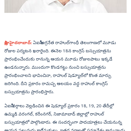
సాక్షి, హైదరాబాద్‌:
ఏఐసీసీ అగ్రనేత రాహుల్‌గాంధీ తెలంగాణలో మూడు
రోజుల పర్యటన ఖరారైంది. ఈనెల 18న కాంగ్రెస్‌ బస్సుయాత్రను
ప్రారంభించేందుకు రానున్న ఆయన మూడు రోజులపాటు ఇక్కడే
ఉండనున్నారు. ముందుగా కొండగట్టు నుంచి బస్సుయాత్రను
ప్రారంభించాలని భావించినా, రాహుల్‌ షెడ్యూల్‌లో కొంత మార్పు
జరిగింది. దీని ప్రకారం రామప్ప ఆలయం వద్ద రాహుల్‌ కాంగ్రెస్‌
బస్సుయాత్రను ప్రారంభిస్తారు.
ఏఐసీసీ వర్గాలు వెల్లడించిన ఈ షెడ్యూల్‌ ప్రకారం 18, 19, 20 తేదీల్లో
ఉమ్మడి వరంగల్, కరీంనగర్, నిజామాబాద్‌ జిల్లాల్లో రాహుల్‌
బస్సుయాత్రలో పాల్గొంటారు. ఈ సందర్భంగా పాదయాత్రలు చేయనున్న
ఆయన పలువురు కారి్మకులు, ఇతర వర్గాలతో సమావేశం కానున్నారు.