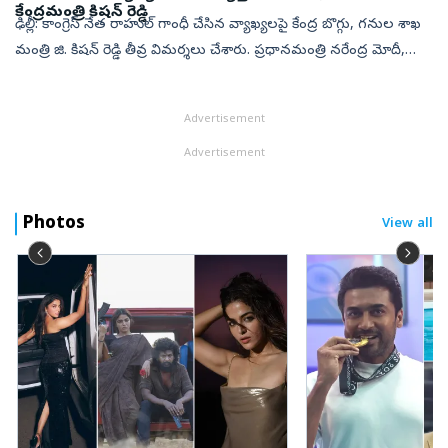
కేంద్రమంత్రి కిషన్ రెడ్డి
ఢిల్లీ: కాంగ్రెస్ నేత రాహుల్ గాంధీ చేసిన వ్యాఖ్యలపై కేంద్ర బొగ్గు, గనుల శాఖ
మంత్రి జి. కిషన్ రెడ్డి తీవ్ర విమర్శలు చేశారు. ప్రధానమంత్రి నరేంద్ర మోదీ,
ఆయన తల్లిపై అనుచిత వ్యాఖ్యలు చేసిన వారిని సమర్థించ...
Advertisement
Advertisement
Photos
View all