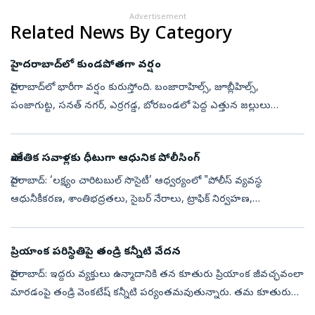
Advertisement
Related News By Category
హైదరాబాద్‌లో కుండపోతగా వర్షం
హైదరాబాద్‌లో భారీగా వర్షం కురుస్తోంది. బంజారాహిల్స్‌, జూబ్లీహిల్స్‌,
పంజాగుట్ట, సనత్‌ నగర్‌, ఎర్రగడ్డ, బోరబండలో పెద్ద ఎత్తున జల్లులు
కురుస్తున్నాయి. ఎస్‌ఆర్‌ నగర్‌, ఫిలీంనగర్‌, అమీర్‌పేటలో కుండపోతగా వ...
సాంకేతిక సవాళ్లకు ధీటుగా ఆధునిక పోలీసింగ్‌
హైదరాబాద్: ‘లక్ష్యం చారిటబుల్ సొసైటీ’ ఆధ్వర్యంలో "పోలీస్ వ్యవస్థ
ఆధునీకీకరణ, శాంతిభద్రతలు, సైబర్ నేరాలు, ట్రాఫిక్ నిర్వహణ,
ఎదురవుతున్న నూతన సవాళ్లు" అనే అంశంపై జాతీయ స్థాయి పోలీస్
సెమినార్ శనివారం జరి...
ప్రియాంక పరిస్థితిపై తండ్రి కన్నీటి వేదన
హైదరాబాద్‌: ఇద్దరు వ్యక్తులు ఉన్మాదానికి తన కూతురు ప్రియాంక జీవచ్ఛవంలా
మారడంపై తండ్రి వెంకటేష్‌ కన్నీటి పర్యంతమవుతున్నారు. తమ కూతురు
ఇప్పటికూడా బ్రతికే హోప్స్‌ లేవని డాక్టర్స్‌ చెబుతున్నా, చేసే ప్రయత్...