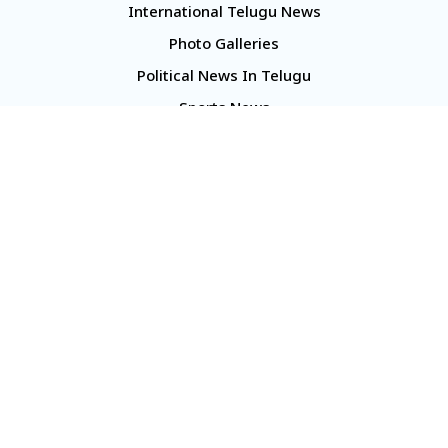
International Telugu News
Photo Galleries
Political News In Telugu
Sports News
TS Politics News
Telangana News
Telugu Movie Reviews
Company
About Us
Contact Us
Media Kit
Terms And Conditions