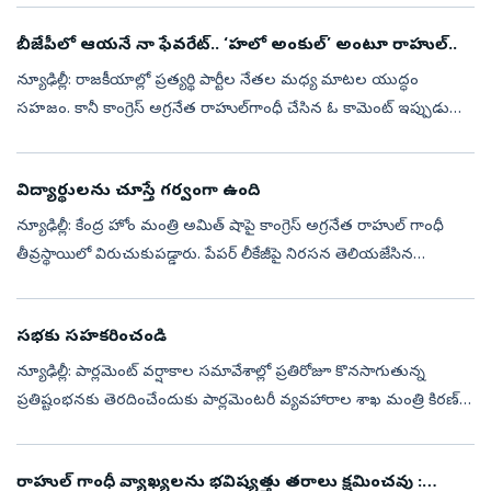
బీజేపీలో ఆయనే నా ఫేవరేట్‌.. ‘హలో అంకుల్‌’ అంటూ రాహుల్‌..
న్యూఢిల్లీ: రాజకీయాల్లో ప్రత్యర్థి పార్టీల నేతల మధ్య మాటల యుద్ధం
సహజం. కానీ కాంగ్రెస్‌ అగ్రనేత రాహుల్‌గాంధీ చేసిన ఓ కామెంట్‌ ఇప్పుడు
రాజకీయ వర్గాల్లో ఆసక్తికర చర్చకు దారితీసింది. బీజేపీలో తనకు ఇష్టమైన...
విద్యార్థులను చూస్తే గర్వంగా ఉంది
న్యూఢిల్లీ: కేంద్ర హోం మంత్రి అమిత్‌ షాపై కాంగ్రెస్‌ అగ్రనేత రాహుల్‌ గాంధీ
తీవ్రస్థాయిలో విరుచుకుపడ్డారు. పేపర్‌ లీకేజీపై నిరసన తెలియజేసిన
విద్యార్థులపై జరిగిన హింసాకాండకు ముమ్మాటికీ అమిత్‌ షా బాధ్యుడ...
సభకు సహకరించండి
న్యూఢిల్లీ: పార్లమెంట్‌ వర్షాకాల సమావేశాల్లో ప్రతిరోజూ కొనసాగుతున్న
ప్రతిష్టంభనకు తెరదించేందుకు పార్లమెంటరీ వ్యవహారాల శాఖ మంత్రి కిరణ్‌
రిజిజు స్వయంగా రంగంలోకి దిగారు. బుధవారం ప్రతిపక్ష నేత రాహుల్‌ గా...
రాహుల్ గాంధీ వ్యాఖ్యలను భవిష్యత్తు తరాలు క్షమించవు :