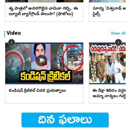
వేశ్య పాత్రలో అదరగొట్టిన వామికా గబ్బి.. ఈ
సూర్య ‘విశ్వనాథ్ అం
బ్యూటీ బ్యాగ్‌గ్రౌండ్‌ తెలుసా? (ఫొటోలు)
స్టిల్స్
Video
View all
కండిషన్ క్రిటికల్ చివరి ప్రయత్నాలు
ఈ దీక్షా శిబిరం వద్దక
అమ్మా నాన్నలు గుర్తొచ