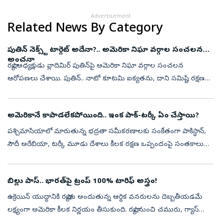
Advertisement
Related News By Category
పుతిన్‌ నెక్స్ట్‌ టార్గెట్‌ అదేనా?.. అమెరికా నిఘా వర్గాల సంచలన
అంచనా
రష్యా అధ్యక్షుడు వ్లాదిమిర్‌ పుతిన్‌పై అమెరికా నిఘా వర్గాల సంచలన
ఆరోపణలు చేశాయి. పుతిన్‌.. నాటో కూటమి ఐక్యతను, దాని సమిష్టి రక్షణ
సామర్థ్యాన్ని పరీక్షించేందుకు ఆ కూటమిలోని ఓ సభ్యదేశంపై పరిమిత స్థాయి
ద...
అమెరికానే కాపాడలేకపోయింది.. ఇంక పాక్‌-టర్కీ ఏం చేస్తాయి?
పశ్చిమాసియాలో మారుతున్న భద్రతా సమీకరణాలకు సంకేతంగా పాకిస్థాన్‌,
సౌదీ అరేబియా, టర్కీ మూడు దేశాలు కీలక రక్షణ ఒప్పందంపై సంతకాలు
చేశాయి. అమెరికా-ఇరాన్‌ మధ్య పెరుగుతున్న ఉద్రిక్తతలు, గల్ఫ్‌ ప్రాంతంలో
నెలకొ...
బిల్లు పాస్‌.. భారత్‌పై ట్రంప్‌ 100% టారిఫ్‌ అస్త్రం!
ఉక్రెయిన్‌ యుద్ధానికి రష్యాకు అందుతున్న ఆర్థిక వనరులను దెబ్బతీయడమే
లక్ష్యంగా అమెరికా కీలక నిర్ణయం తీసుకుంది. రష్యా నుంచి చమురు, గ్యాస్‌