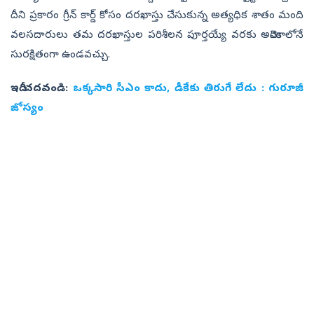
దీని ప్రకారం గ్రీన్ కార్డ్ కోసం దరఖాస్తు చేసుకున్న అత్యధిక శాతం మంది
వలసదారులు తమ దరఖాస్తుల పరిశీలన పూర్తయ్యే వరకు అమెరికాలోనే
సురక్షితంగా ఉండవచ్చు.
ఇదీ చదవండి:
ఒక్కసారి సీఎం కాదు, డీకేకు తిరుగే లేదు : గురూజీ
జోస్యం