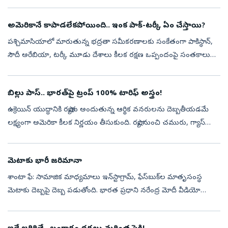
సామర్థ్యాన్ని పరీక్షించేందుకు ఆ కూటమిలోని ఓ సభ్యదేశంపై పరిమిత స్థాయి
ద...
అమెరికానే కాపాడలేకపోయింది.. ఇంక పాక్‌-టర్కీ ఏం చేస్తాయి?
పశ్చిమాసియాలో మారుతున్న భద్రతా సమీకరణాలకు సంకేతంగా పాకిస్థాన్‌,
సౌదీ అరేబియా, టర్కీ మూడు దేశాలు కీలక రక్షణ ఒప్పందంపై సంతకాలు
చేశాయి. అమెరికా-ఇరాన్‌ మధ్య పెరుగుతున్న ఉద్రిక్తతలు, గల్ఫ్‌ ప్రాంతంలో
నెలకొ...
బిల్లు పాస్‌.. భారత్‌పై ట్రంప్‌ 100% టారిఫ్‌ అస్త్రం!
ఉక్రెయిన్‌ యుద్ధానికి రష్యాకు అందుతున్న ఆర్థిక వనరులను దెబ్బతీయడమే
లక్ష్యంగా అమెరికా కీలక నిర్ణయం తీసుకుంది. రష్యా నుంచి చమురు, గ్యాస్‌
కొనుగోలు చేస్తున్న దేశాలపై భారీ సుంకాలు విధించే అధికారాన్ని అధ్య...
మెటాకు భారీ జరిమానా
శాంటా ఫే: సామాజిక మాధ్యమాలు ఇన్‌స్టాగ్రామ్, ఫేస్‌బుక్‌ల మాతృసంస్థ
మెటాకు దెబ్బపై దెబ్బ పడుతోంది. భారత ప్రధాని నరేంద్ర మోదీ వీడియో
నిలిపివేతపై మెటా అధినేత జుకర్‌బర్గ్‌ సారీ చెప్పిన ఘటన సమసిపోకముందే
అమె...