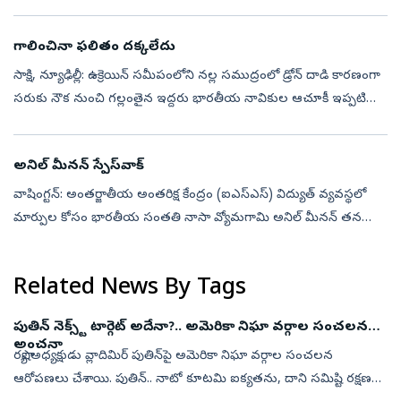
కొనుగోలు చేస్తున్న దేశాలపై భారీ సుంకాలు విధించే అధికారాన్ని అధ్య...
గాలించినా ఫలితం దక్కలేదు
సాక్షి, న్యూఢిల్లీ: ఉక్రెయిన్‌ సమీపంలోని నల్ల సముద్రంలో డ్రోన్‌ దాడి కారణంగా
సరుకు నౌక నుంచి గల్లంతైన ఇద్దరు భారతీయ నావికుల ఆచూకీ ఇప్పటి
వరకు లభించలేదని కేంద్రం సుప్రీంకోర్టుకు స్పష్టం చేసింది. రొమేని...
అనిల్‌ మీనన్‌ స్పేస్‌వాక్‌
వాషింగ్టన్‌: అంతర్జాతీయ అంతరిక్ష కేంద్రం (ఐఎస్‌ఎస్‌) విద్యుత్‌ వ్యవస్థలో
మార్పుల కోసం భారతీయ సంతతి నాసా వ్యోమగామి అనిల్‌ మీనన్‌ తన
మొదటి స్పేస్‌వాక్‌ను శుక్రవారం విజయవంతంగా పూర్తి చేశారు.
భవిష్యత్తులో...
Related News By Tags
పుతిన్‌ నెక్స్ట్‌ టార్గెట్‌ అదేనా?.. అమెరికా నిఘా వర్గాల సంచలన
అంచనా
రష్యా అధ్యక్షుడు వ్లాదిమిర్‌ పుతిన్‌పై అమెరికా నిఘా వర్గాల సంచలన
ఆరోపణలు చేశాయి. పుతిన్‌.. నాటో కూటమి ఐక్యతను, దాని సమిష్టి రక్షణ