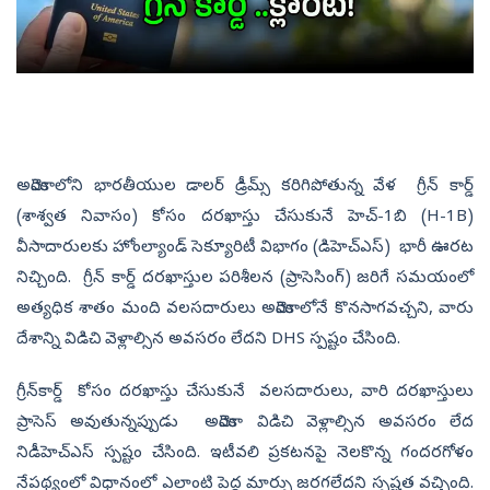
అమెరికాలోని భారతీయుల డాలర్ డ్రీమ్స్ కరిగిపోతున్న వేళ గ్రీన్ కార్డ్
(శాశ్వత నివాసం) కోసం దరఖాస్తు చేసుకునే హెచ్‌-1బి (H-1B)
వీసాదారులకు హోంల్యాండ్ సెక్యూరిటీ విభాగం (డిహెచ్ఎస్) భారీ ఊరట
నిచ్చింది. గ్రీన్ కార్డ్ దరఖాస్తుల పరిశీలన (ప్రాసెసింగ్) జరిగే సమయంలో
అత్యధిక శాతం మంది వలసదారులు అమెరికాలోనే కొనసాగవచ్చని, వారు
దేశాన్ని విడిచి వెళ్లాల్సిన అవసరం లేదని DHS స్పష్టం చేసింది.
గ్రీన్‌కార్డ్‌ కోసం దరఖాస్తు చేసుకునే వలసదారులు, వారి దరఖాస్తులు
ప్రాసెస్ అవుతున్నప్పుడు అమెరికా విడిచి వెళ్లాల్సిన అవసరం లేద
నిడీహెచ్ఎస్ స్పష్టం చేసింది. ఇటీవలి ప్రకటనపై నెలకొన్న గందరగోళం
నేపథ్యంలో విధానంలో ఎలాంటి పెద్ద మార్పు జరగలేదని స్పష్టత వచ్చింది.