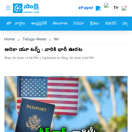
custom menu
Skip to main content
ePaper
TV
హోం
వార్తలు
ఆంధ్రప్రదేశ్
తెలంగాణ
సినిమా
క్రీడలు
బిజినెస్
ఫ్యామ
Breadcrumb
Home
Telugu-News
Nri
అమెరికా యూ టర్న్‌ : వారికి భారీ ఊరట
May 30 2026 12:56 PM
| Updated on
May 30 2026 2:56 PM