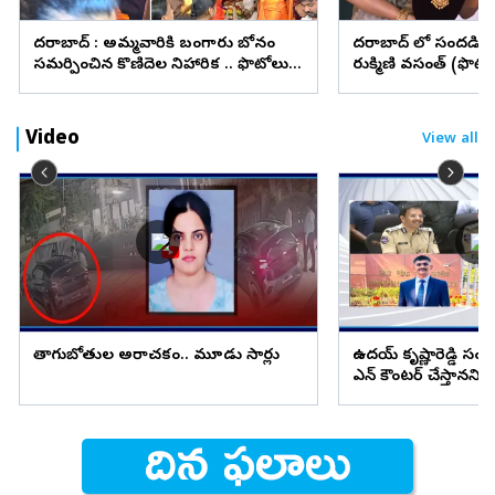
హైదరాబాద్ : అమ్మవారికి బంగారు బోనం
హైదరాబాద్ లో సందడి చే
సమర్పించిన కొణిదెల నిహారిక .. ఫొటోలు
రుక్మిణి వసంత్‌ (ఫొటో
వైరల్
Video
View all
తాగుబోతుల అరాచకం.. మూడు సార్లు
ఉదయ్ కృష్ణారెడ్డి 
ఎన్ కౌంటర్ చేస్తానని స