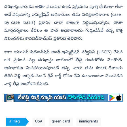
దరఖాస్తుదారుడు అమెరికా వెలుపల ఉండి ప్రక్రియను పూర్తి చేయాలా లేదా
అనే విషయాన్ని ఇమ్మిగ్రేషన్ అధికారులు తమ విచక్షణాధికారాల (case-
by-case basis) ప్రకారం చాలా కాలంగా నిర్ణయిస్తున్నారు. తాజా
మార్గదర్శకాలు కేవలం ఆ పాత అధికారాలను గుర్తుచేసేవే తప్ప కొత్త
నిబంధనలు కావనిడీహెచ్‌ఎస్‌ ప్రతినిధి తెలిపారు.
కాగా యూఎస్ సిటిజన్‌షిప్ అండ్ ఇమ్మిగ్రేషన్ సర్వీసెస్ (USCIS) చేసిన
ఒక ప్రకటన వల్ల దరఖాస్తు దారులలో తీవ్ర గందరగోళం నెలకొంది.
అసాధారణ మినహాయింపులంటే తప్ప, వారు తమ సొంత దేశాలకు
తిరిగి వెళ్లి అక్కడి నుంచే గ్రీన్ కార్డ్ కోసం వేచి ఉండాలంటూ వెలువడిన
వార్త తీవ్ర ఆందోళన రేపింది.
# Tag
USA
green card
immigrants