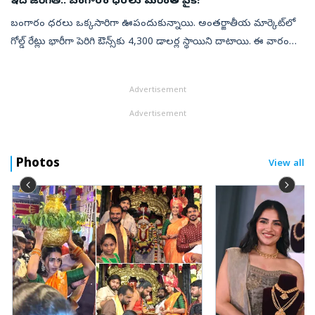
ఇదే జరిగితే.. బంగారం ధరలు మరింత పైకి!
బంగారం ధరలు ఒక్కసారిగా ఊపందుకున్నాయి. అంతర్జాతీయ మార్కెట్‌లో
గోల్డ్ రేట్లు భారీగా పెరిగి ఔన్స్‌కు 4,300 డాలర్ల స్థాయిని దాటాయి. ఈ వారం
మొత్తం చూస్తే.. బంగారం ధరలు 6 శాతానికి పైగా పెరిగాయి. ఈ ఏడాది
జనవ...
Advertisement
Advertisement
Photos
View all