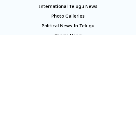
International Telugu News
Photo Galleries
Political News In Telugu
Sports News
TS Politics News
Telangana News
Telugu Movie Reviews
Company
About Us
Contact Us
Media Kit
Terms And Conditions