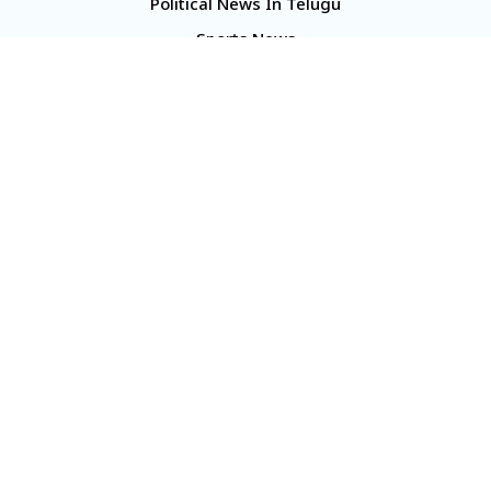
Political News In Telugu
Sports News
TS Politics News
Telangana News
Telugu Movie Reviews
Company
About Us
Contact Us
Media Kit
Terms And Conditions
Our Media