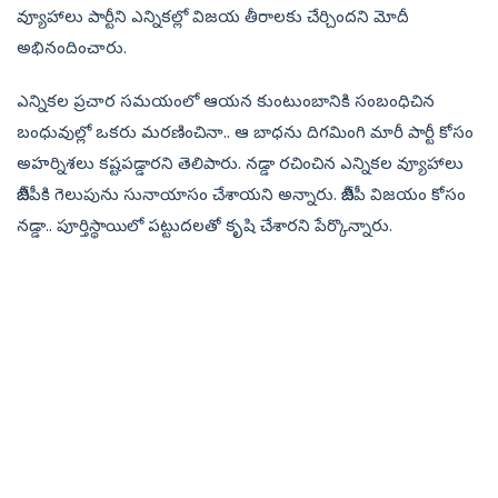
వ్యూహాలు పార్టీని ఎన్నికల్లో విజయ తీరాలకు చేర్చిందని మోదీ
అభినందించారు.
ఎన్నికల ప్రచార సమయంలో ఆయన కుంటుంబానికి సంబంధిచిన
బంధువుల్లో ఒకరు మరణించినా.. ఆ బాధను దిగమింగి మారీ పార్టీ కోసం
అహర్నిశలు కష్టపడ్డారని తెలిపారు. నడ్డా రచించిన ఎన్నికల వ్యూహాలు
బీజేపీకి గెలుపును సునాయాసం చేశాయని అన్నారు. బీజేపీ విజయం కోసం
నడ్డా.. పూర్తిస్థాయిలో పట్టుదలతో కృషి చేశారని పేర్కొన్నారు.