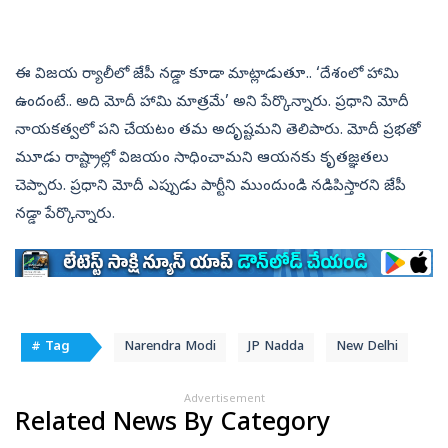
ఈ విజయ ర్యాలీలో జేపీ నడ్డా కూడా మాట్లాడుతూ.. ‘దేశంలో హామి
ఉందంటే.. అది మోదీ హామి మాత్రమే’ అని పేర్కొన్నారు. ప్రధాని మోదీ
నాయకత్వలో పని చేయటం తమ అదృష్టమని తెలిపారు. మోదీ ప్రభతో
మూడు రాష్ట్రాల్లో విజయం సాధించామని ఆయనకు కృతజ్ఞతలు
చెప్పారు. ప్రధాని మోదీ ఎప్పుడు పార్టీని ముందుండి నడిపిస్తారని జేపీ
నడ్డా పేర్కొన్నారు.
# Tag
Narendra Modi
JP Nadda
New Delhi
Advertisement
Related News By Category