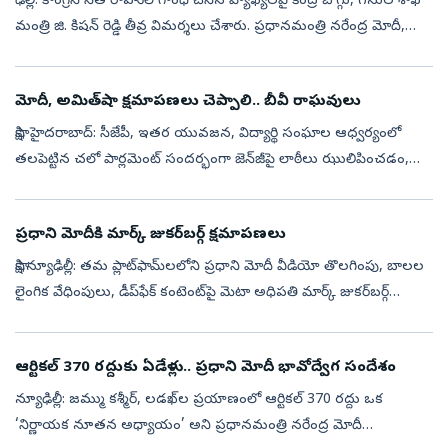
ఢిల్లీ: కాంగ్రెస్ నేత రాహుల్ గాంధీ చేసిన వ్యాఖ్యలపై కేంద్ర బొగ్గు, గనుల శాఖ
మంత్రి జి. కిషన్ రెడ్డి తీవ్ర విమర్శలు చేశారు. ప్రధానమంత్రి నరేంద్ర మోదీ,
ఆయన తల్లిపై అనుచిత వ్యాఖ్యలు చేసిన వారిని సమర్థించ...
మోదీ, అమిత్‌‌షా క్షమాపణలు చెప్పాలి.. బీవీ రాఘవులు
సాక్షి, హైదరాబాద్‌: సీజేపీ, ఇతర యువజన, విద్యార్థి సంఘాల ఆధ్వర్యంలో
తలపెట్టిన చలో పార్లమెంట్‌ ‌సందర్భంగా జెన్‌‌జీపై లాఠీలు ఝులిపించడం,
పిల్లెట్లను ప్రయోగించడం దారుణమనీ సీపీఐ(ఎం) పొలిట్‌ ‌బ్యూరో సభ్యుల...
ప్రధాని మోదీకి మార్క్‌ జుకర్‌బర్గ్‌ క్షమాపణలు
సాక్షి,న్యూఢిల్లీ: తమ ప్లాట్‌ఫామ్‌లలోని ప్రధాని మోదీ వీడియో తొలగింపు, బాలల
లైంగిక వేధింపులు, డీప్‌ఫేక్ కంటెంట్‌పై మెటా అధిపతి మార్క్ జుకర్‌బర్గ్
బుధవారం క్షమాపణలు చెప్పినట్లు జాతీయ మీడియా కథనాలు తెలిప...
ఆర్టికల్ 370 రద్దుకు ఏడేళ్లు.. ప్రధాని మోదీ భావోద్వేగ సందేశం
న్యూఢిల్లీ: జమ్ము కశ్మీర్, లడఖ్‌ల ప్రయాణంలో ఆర్టికల్ 370 రద్దు ఒక
‘నిర్ణాయక నూతన అధ్యాయం’ అని ప్రధానమంత్రి నరేంద్ర మోదీ