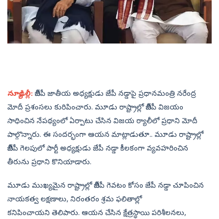
న్యూఢిల్లీ:
బీజేపీ జాతీయ అ‍ధ్యక్షుడు జేపీ నడ్డాపై ప్రధానమంత్రి నరేంద్ర
మోదీ ప్రశంసలు కురిపించారు. మూడు రాష్ట్రాల్లో బీజేపీ విజయం
సాధించిన నేపథ్యంలో ఏర్పాటు చేసిన విజయ ర్యాలీలో ప్రధాని మోదీ
పాల్గొన్నారు. ఈ సందర్భంగా ఆయన మాట్లాడుతూ.. మూడు రాష్ట్రాల్లో
బీజేపీ గెలపులో పార్టీ అధ్యక్షుడు జేపీ నడ్డా కీలకంగా వ్యవహరించిన
తీరును ప్రధాని కొనియాడారు.
మూడు ముఖ్యమైన రాష్ట్రాల్లో బీజేపీ గెవటం కోసం జేపీ నడ్డా చూపించిన
నాయకత్వ లక్షణాలు, నిరంతరం శ్రమ ఫలితాల్లో
కనిపించాయని తెలిపారు. ఆయన చేసిన క్షేత్రస్థాయి పరిశీలనలు,