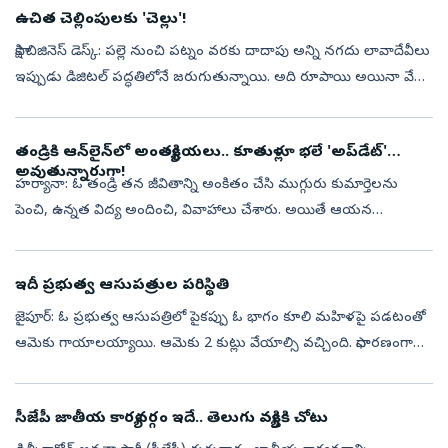
ఉచిత చెల్లింపులకు 'చెల్లు'!
సాక్షి బిజినెస్‌ డెస్క్‌: పల్లె నుంచి పట్నం వరకు దాదాపు అన్ని నగదు లావాదేవీలు
ఇప్పుడు డిజిటల్‌ పద్ధతిలోనే జరుగుతున్నాయి. అది రూపాయి అయినా వేల
రూపాయలైనా సరే..స్మార్ట్‌ ఫోన్‌ ద్వారా క్యూఆర్‌ కోడ్‌ స్కాన...
తండ్రికి ఆన్‌లైన్‌లో అంత్యక్రియలు.. కూతుళ్లూ భలే 'అప్‌డేట్‌'
అవుతున్నారుగా!
హర్యానా: ఓ తండ్రి తన జీవితాన్ని అంకితం చేసి ముగ్గురు కుమార్తెలను
పెంచి, ఉన్నత విద్య అందించి, వివాహాలు చేశారు. అయితే ఆయన
మరణించినప్పుడు కడసారి చూసేందుకు కుమార్తెలు రాకపోవడం,
అంత్యక్రియలను వీడియో కాల్ ద...
ఇదీ ప్రభుత్వ ఆసుపత్రుల పరిస్థితి
జైపూర్‌: ఓ ప్రభుత్వ ఆసుపత్రిలో పైకప్పు ఓ భాగం కూలి మహిళపై పడటంతో
ఆమెకు గాయాలయ్యాయి. ఆమెకు 2 కుట్లు వేయాల్సి వచ్చింది. సాధారణంగా
బయట గాయాలైతే కుట్లు వేయించుకోవడానికి ఆసుపత్రికి వస్తారు. కానీ,
ఆసుపత్రుల...
సీజేపీ జాతీయ కార్యవర్గం ఇదే.. తెలుగు వ్యక్తికి చోటు