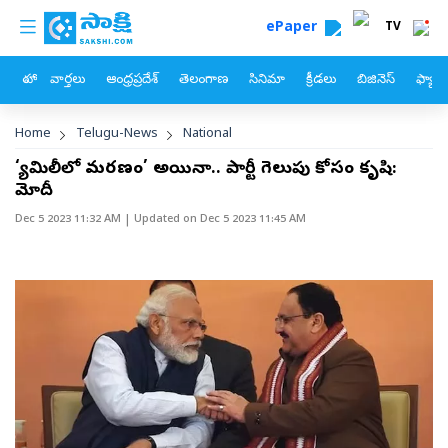
custom menu
Skip to main content
ePaper
TV
హోం
వార్తలు
ఆంధ్రప్రదేశ్
తెలంగాణ
సినిమా
క్రీడలు
బిజినెస్
ఫ్యామ
Breadcrumb
Home
Telugu-News
National
‘ఫ్యామిలీలో మరణం’ అయినా.. పార్టీ గెలుపు కోసం కృషి:
మోదీ
Dec 5 2023 11:32 AM
| Updated on
Dec 5 2023 11:45 AM