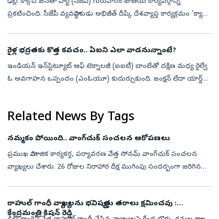
ఢిల్లీ: కాక్రోచ్ జనతా పార్టీ (సీజేపీ) గురువారం జాతీయ కార్యవర్గాన్ని
ప్రకటించింది. సీజేపీ వ్యవస్థాపకుడు అభిజీత్ దీప్కే దేశవ్యాప్త కార్యక్రమం ‘క్యా
బోల్తీ పబ్లిక్’ను కూడా ఇవాళే ప్రకటించిన విషయం తెలిసింద...
రైళ్ల భద్రతకు కొత్త కవచం.. ఏఐని ఎలా వాడనున్నాంటే?
ఇండియన్ ఇన్‌స్టిట్యూట్ ఆఫ్ టెక్నాలజీ (ఐఐటీ) బాంబేతో దక్షిణ మధ్య రైల్వే
ఓ అవగాహన ఒప్పందం (ఎంఓయూ) కుదుర్చుకుంది. జంక్షన్ లేదా యార్డ్
సామర్థ్యం/రద్దీని విశ్లేషించడానికి తగిన ఫ్రేమ్‌వర్క్ నమూనాలను అభివృద్...
Related News By Tags
నమ్మకం పోయింది.. వాంగ్‌చుక్‌ సంచలన ఆరోపణలు
ప్రముఖ సామాజిక కార్యకర్త, పర్యావరణ వేత్త సోనమ్‌ వాంగ్‌చుక్‌ సంచలన
వ్యాఖ్యలు చేశారు. 26 రోజుల నిరాహార దీక్ష ముగింపు సందర్భంగా జరిగిన
పరిణామాలపై ఆయన తీవ్ర అసంతృప్తి వ్యక్తం చేశారు. కేవలం కేంద్రం
సమక్షంల...
రాహుల్ గాంధీ వ్యాఖ్యలను భవిష్యత్తు తరాలు క్షమించవు :
కేంద్రమంత్రి కిషన్ రెడ్డి