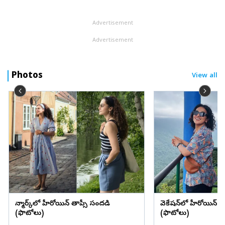
అభివర్ణించారు. ఆర్టికల్ 370 రద్దుకు ఏడేళ్లు పూర్తయిన సందర్భంగా
బుధవారం ఆయన ఈ చార...
Advertisement
Advertisement
Photos
View all
డెన్మార్క్‌లో హీరోయిన్ తాప్సీ సందడి
వెకేషన్‌లో హీరోయిన్ శ్రద్
(ఫొటోలు)
(ఫొటోలు)