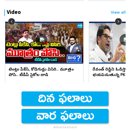
Video
View all
టెంట్లు పీకేసి, కోడిగుడ్లు విసిరి.. మూత్రం
రేవంత్ రెడ్డిని ఓడిస్తా..
పోసి.. టీడీపీ సైకోల దాడి
భయపెడుతున్న PK కామ
Advertisement