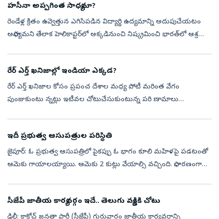
హసీనా అప్పగింత సాధ్యమా?
రెండేళ్ల క్రితం ఉవ్వెత్తున ఎగిసిపడిన విద్యార్థి ఉద్యమాన్ని అదుపుచేయటం
అసాధ్యమని తేలాక హెలికాప్టర్‌లో అక్కడినుంచి నిష్క్రమించి భారత్‌లో ఆశ్రయం
పొందిన బంగ్లాదేశ్‌ మాజీ ప్రధాని షేక్‌ హసీనా సరిగ్గా ఆ తేదీ...
రేర్‌ ఎర్త్‌ ఖనిజాల్లో ఇండియా ఎక్కడ?
రేర్‌ ఎర్త్‌ ఖనిజాల కోసం ప్రపంచ దేశాల మధ్య పోటీ మరింత వేగం
పుంజుకుంటు న్నట్లు ఇటీవల చోటుచేసుకుంటున్న పరి ణామాలు
సూచిస్తున్నాయి. ఇప్పటివరకు ఈ రంగంలో దాదాపు గుత్తాధిపత్యం
చలాయించిన చైనాపై ఆధారపడటాన్ని త...
ఇదీ ప్రభుత్వ ఆసుపత్రుల పరిస్థితి
జైపూర్‌: ఓ ప్రభుత్వ ఆసుపత్రిలో పైకప్పు ఓ భాగం కూలి మహిళపై పడటంతో
ఆమెకు గాయాలయ్యాయి. ఆమెకు 2 కుట్లు వేయాల్సి వచ్చింది. సాధారణంగా
బయట గాయాలైతే కుట్లు వేయించుకోవడానికి ఆసుపత్రికి వస్తారు. కానీ,
ఆసుపత్రుల...
సీజేపీ జాతీయ కార్యవర్గం ఇదే.. తెలుగు వ్యక్తికి చోటు
ఢిల్లీ: కాక్రోచ్ జనతా పార్టీ (సీజేపీ) గురువారం జాతీయ కార్యవర్గాన్ని