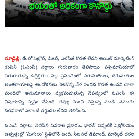
న్యూఢిల్లీ:
దేశంలో పెట్రోల్‌, డీజిల్‌, ఎల్‌పీజీ కొరత లేదని ఆయిల్ మార్కెటింగ్
కంపెనీ (ఓఎంసీ) వర్గాలు గురువారం తెలిపాయి. పశ్చిమాసియాలో
పెరుగుతున్న ఉద్రిక్తతల వల్ల ప్రపంచంలో ఎగుమతులు, దిగుమతుల
అంతరాయాలపై ఆందోళనలు నెలకొన్న వేళ ఇంధన కొరత ఉందని చాలా
మందిలో అనుమానాలు వ్యక్తమవుతున్న నేపథ్యంలో ఓఎంసీ ఈ
విషయాన్ని స్పష్టం చేసింది. రష్యా నుంచి వస్తున్న ముడి చమురు
సరఫరాలో ఎలాంటి తగ్గుదల లేదని తెలిపింది.
ఓఎంసీ వర్గాలు తెలిపిన వివరాల ప్రకారం.. భారత్ ఇప్పటికీ పెట్రోలియం
ఉత్పత్తుల్లో ‘మిగులు’ స్థితిలోనే ఉంది. సీజనల్ డిమాండ్‌, మార్కెట్ ధరల