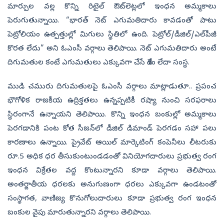
మార్పుల వల్ల కొన్ని రిటైల్ ఔట్‌లెట్లలో ఇంధన అమ్మకాలు
పెరుగుతున్నాయి. “భారత్ నెట్ ఎగుమతిదారు కావడంతో పాటు
పెట్రోలియం ఉత్పత్తుల్లో మిగులు స్థితిలో ఉంది. పెట్రోల్‌/డీజిల్‌/ఎల్‌పీజీ
కొరత లేదు” అని ఓఎంసీ వర్గాలు తెలిపాయి. నెట్ ఎగుమతిదారు అంటే
దిగుమతుల కంటే ఎగుమతులు ఎక్కువగా చేసే దేశం లేదా సంస్థ.
ముడి చమురు దిగుమతులపై ఓఎంసీ వర్గాలు మాట్లాడుతూ.. ప్రపంచ
భౌగోళిక రాజకీయ ఉద్రిక్తతలు ఉన్నప్పటికీ రష్యా నుంచి సరఫరాలు
స్థిరంగానే ఉన్నాయని తెలిపాయి. కొన్ని ఇంధన బంకుల్లో అమ్మకాలు
పెరగడానికి పంట కోత సీజన్‌లో డీజిల్ డిమాండ్ పెరగడం సహా పలు
కారణాలు ఉన్నాయి. ప్రైవేట్ ఆయిల్ మార్కెటింగ్ కంపెనీలు లీటరుకు
రూ.5 అధిక ధర తీసుకుంటుండడంతో వినియోగదారులు ప్రభుత్వ రంగ
ఇంధన విక్రేతల వద్ద కొంటున్నారని కూడా వర్గాలు తెలిపాయి.
అంతర్జాతీయ ధరలకు అనుగుణంగా ధరలు ఎక్కువగా ఉండటంతో
సంస్థాగత, వాణిజ్య కొనుగోలుదారులు కూడా ప్రభుత్వ రంగ ఇంధన
బంకుల వైపు మారుతున్నారని వర్గాలు తెలిపాయి.