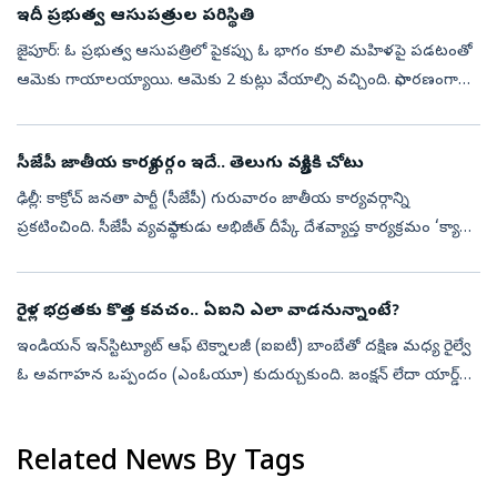
ఇదీ ప్రభుత్వ ఆసుపత్రుల పరిస్థితి
జైపూర్‌: ఓ ప్రభుత్వ ఆసుపత్రిలో పైకప్పు ఓ భాగం కూలి మహిళపై పడటంతో
ఆమెకు గాయాలయ్యాయి. ఆమెకు 2 కుట్లు వేయాల్సి వచ్చింది. సాధారణంగా
బయట గాయాలైతే కుట్లు వేయించుకోవడానికి ఆసుపత్రికి వస్తారు. కానీ,
ఆసుపత్రుల...
సీజేపీ జాతీయ కార్యవర్గం ఇదే.. తెలుగు వ్యక్తికి చోటు
ఢిల్లీ: కాక్రోచ్ జనతా పార్టీ (సీజేపీ) గురువారం జాతీయ కార్యవర్గాన్ని
ప్రకటించింది. సీజేపీ వ్యవస్థాపకుడు అభిజీత్ దీప్కే దేశవ్యాప్త కార్యక్రమం ‘క్యా
బోల్తీ పబ్లిక్’ను కూడా ఇవాళే ప్రకటించిన విషయం తెలిసింద...
రైళ్ల భద్రతకు కొత్త కవచం.. ఏఐని ఎలా వాడనున్నాంటే?
ఇండియన్ ఇన్‌స్టిట్యూట్ ఆఫ్ టెక్నాలజీ (ఐఐటీ) బాంబేతో దక్షిణ మధ్య రైల్వే
ఓ అవగాహన ఒప్పందం (ఎంఓయూ) కుదుర్చుకుంది. జంక్షన్ లేదా యార్డ్
సామర్థ్యం/రద్దీని విశ్లేషించడానికి తగిన ఫ్రేమ్‌వర్క్ నమూనాలను అభివృద్...
Related News By Tags