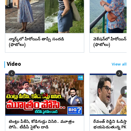
డెన్మార్క్‌లో హీరోయిన్ తాప్సీ సందడి
వెకేషన్‌లో హీరోయిన్ శ్రద్
(ఫొటోలు)
(ఫొటోలు)
Video
View all
టెంట్లు పీకేసి, కోడిగుడ్లు విసిరి.. మూత్రం
రేవంత్ రెడ్డిని ఓడిస్తా..
పోసి.. టీడీపీ సైకోల దాడి
భయపెడుతున్న PK కామ