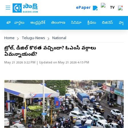
custom menu
Skip to main content
ePaper
TV
హోం
వార్తలు
ఆంధ్రప్రదేశ్
తెలంగాణ
సినిమా
క్రీడలు
బిజినెస్
ఫ్యామ
Breadcrumb
Home
Telugu-News
National
పెట్రోల్‌, డీజిల్‌ కొరత వచ్చిందా? ఓఎంసీ వర్గాలు
ఏమన్నాయంటే?
May 21 2026 3:22 PM
| Updated on
May 21 2026 4:15 PM