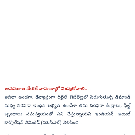
అవసరాల మేరకే వాహనాల్లో నింపుకోవాలి..
ఇదిలా ఉండగా, దేశవ్యాప్తంగా రిటైల్ ఔట్‌లెట్లలో పెరుగుతున్న డిమాండ్
మధ్య సరిపడా ఇంధన లభ్యత ఉండేలా తమ సరఫరా కేంద్రాలు, ఫీల్డ్
బృందాలు సమన్వయంతో పని చేస్తున్నాయని ఇండియన్ ఆయిల్
కార్పొరేషన్ లిమిటెడ్ (ఐఓసీఎల్) తెలిపింది.