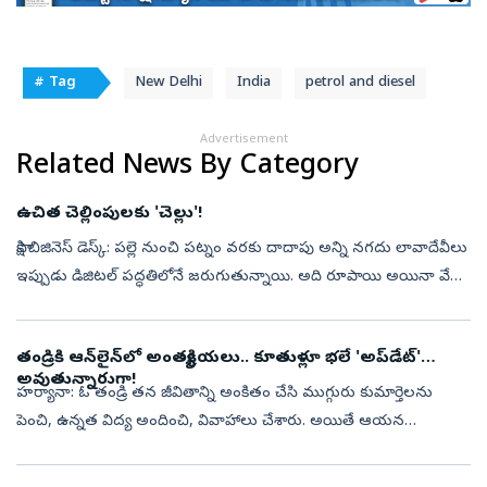
# Tag
New Delhi
India
petrol and diesel
Advertisement
Related News By Category
ఉచిత చెల్లింపులకు 'చెల్లు'!
సాక్షి బిజినెస్‌ డెస్క్‌: పల్లె నుంచి పట్నం వరకు దాదాపు అన్ని నగదు లావాదేవీలు
ఇప్పుడు డిజిటల్‌ పద్ధతిలోనే జరుగుతున్నాయి. అది రూపాయి అయినా వేల
రూపాయలైనా సరే..స్మార్ట్‌ ఫోన్‌ ద్వారా క్యూఆర్‌ కోడ్‌ స్కాన...
తండ్రికి ఆన్‌లైన్‌లో అంత్యక్రియలు.. కూతుళ్లూ భలే 'అప్‌డేట్‌'
అవుతున్నారుగా!
హర్యానా: ఓ తండ్రి తన జీవితాన్ని అంకితం చేసి ముగ్గురు కుమార్తెలను
పెంచి, ఉన్నత విద్య అందించి, వివాహాలు చేశారు. అయితే ఆయన
మరణించినప్పుడు కడసారి చూసేందుకు కుమార్తెలు రాకపోవడం,
అంత్యక్రియలను వీడియో కాల్ ద...