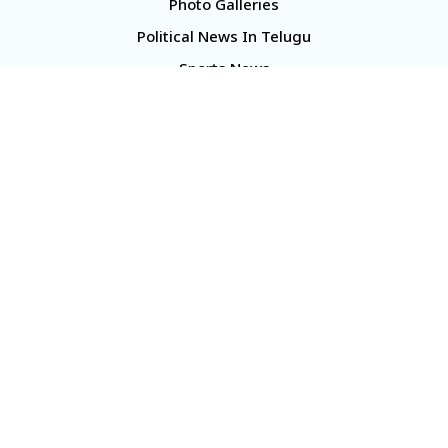
Photo Galleries
Political News In Telugu
Sports News
TS Politics News
Telangana News
Telugu Movie Reviews
Company
About Us
Contact Us
Media Kit
Terms And Conditions