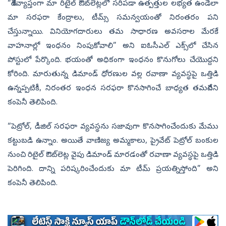
“దేశవ్యాప్తంగా మా రిటైల్ ఔట్‌లెట్లలో సరిపడా ఉత్పత్తుల లభ్యత ఉండేలా
మా సరఫరా కేంద్రాలు, టీమ్స్‌ సమన్వయంతో నిరంతరం పని
చేస్తున్నాయి. వినియోగదారులు తమ సాధారణ అవసరాల మేరకే
వాహనాల్లో ఇంధనం నింపుకోవాలి” అని ఐఓసీఎల్ ఎక్స్‌లో చేసిన
పోస్టులో పేర్కొంది. భయంతో అధికంగా ఇంధనం కొనుగోలు చేయొద్దని
కోరింది. మారుతున్న డిమాండ్ ధోరణుల వల్ల రవాణా వ్యవస్థపై ఒత్తిడి
ఉన్నప్పటికీ, నిరంతర ఇంధన సరఫరా కొనసాగించే బాధ్యత తమదేనని
కంపెనీ తెలిపింది.
“పెట్రోల్‌, డీజిల్ సరఫరా వ్యవస్థను సజావుగా కొనసాగించేందుకు మేము
కట్టుబడి ఉన్నాం. అయితే వాణిజ్య అమ్మకాలు, ప్రైవేట్ పెట్రోల్ బంకుల
నుంచి రిటైల్ ఔట్‌లెట్ల వైపు డిమాండ్ మారడంతో రవాణా వ్యవస్థపై ఒత్తిడి
పెరిగింది. దాన్ని పరిష్కరించేందుకు మా టీమ్‌ ప్రయత్నిస్తోంది” అని
కంపెనీ తెలిపింది.