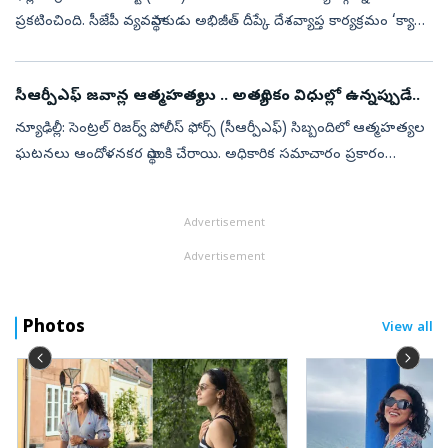
ప్రకటించింది. సీజేపీ వ్యవస్థాపకుడు అభిజీత్ దీప్కే దేశవ్యాప్త కార్యక్రమం ‘క్యా
బోల్తీ పబ్లిక్’ను కూడా ఇవాళే ప్రకటించిన విషయం తెలిసింద...
సీఆర్పీఎఫ్ జవాన్ల ఆత్మహత్యలు .. అత్యధికం విధుల్లో ఉన్నప్పుడే..
న్యూఢిల్లీ: సెంట్రల్ రిజర్వ్ పోలీస్ ఫోర్స్ (సీఆర్పీఎఫ్) సిబ్బందిలో ఆత్మహత్యల
ఘటనలు ఆందోళనకర స్థాయికి చేరాయి. అధికారిక సమాచారం ప్రకారం
2025లో సీఆర్పీఎఫ్ సిబ్బందిలో ఆత్మహత్యల సంఖ్య గత ఐదేళ్లలో
అత్యధికంగ...
Advertisement
Advertisement
Photos
View all