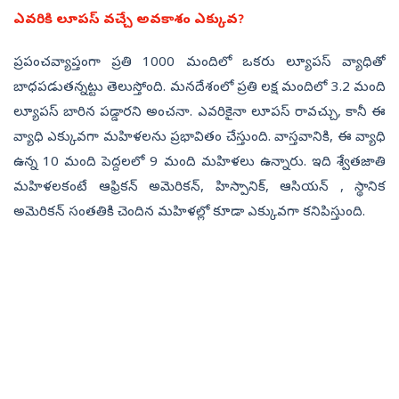
ఎవరికి లూపస్ వచ్చే అవకాశం ఎక్కువ?
ప్ర‌పంచ‌వ్యాప్తంగా ప్ర‌తి 1000 మందిలో ఒక‌రు ల్యూప‌స్ వ్యాధితో
బాధ‌ప‌డుతన్నట్టు తెలుస్తోంది. మ‌న‌దేశంలో ప్ర‌తి ల‌క్ష మందిలో 3.2 మంది
ల్యూప‌స్ బారిన ప‌డ్డార‌ని అంచ‌నా. ఎవరికైనా లూపస్ రావచ్చు, కానీ ఈ
వ్యాధి ఎక్కువగా మహిళలను ప్రభావితం చేస్తుంది. వాస్తవానికి, ఈ వ్యాధి
ఉన్న 10 మంది పెద్దలలో 9 మంది మహిళలు ఉన్నారు. ఇది శ్వేతజాతి
మహిళలకంటే ఆఫ్రికన్ అమెరికన్, హిస్పానిక్, ఆసియన్ , స్థానిక
అమెరికన్ సంతతికి చెందిన మహిళల్లో కూడా ఎక్కువగా కనిపిస్తుంది.