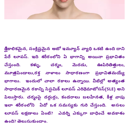
దీర్ఘకాలికమైన, సంక్లిష్టమైన ఆటో ఇమ్యూన్‌ వ్యాధి ఒకటి ఉంది దాని
పేరే లూపస్. ఇది శరీరంలోని ఏ భాగాన్ని అయినా ప్రభావితం
చేస్తుంది. కళ్ళు, చర్మం, మెదడు, ఊపిరితిత్తులు,
మూత్రపిండాలు,రక్త నాళాలు సాధారణంగా ప్రభావితమయ్యే
భాగాలు. ఇందులో చాలా రకాలు ఉన్నాయి. వీటిల్లో అత్యంత
సాధారణమైన రకాన్ని సిస్టమిక్ లూపస్ ఎరిథెమాటోసస్(SLE) అని
పిలుస్తారు. చ‌ర్మంపై ద‌ద్దుర్లు, కండ‌రాలు బ‌ల‌హీన‌త, కీళ్ల‌ వాపు
ఇలా శ‌రీరంలోని ఏదో ఒక స‌మ‌స్య‌కు గురి చేస్తుంది. అసలు
లూపస్‌ లక్షణాలు ఏంటి? ఎవర్ని ఎక్కుగా బాధించే అవకాశం
ఉంది? తెలుసుకుందాం.