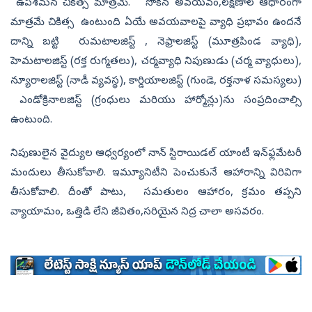
ఉపశమన చికిత్స మాత్రమే. సోకిన అవయవం,ల‌క్ష‌ణాల‌ ఆధారంగా
మాత్ర‌మే చికిత్స ఉంటుంది ఏయే అవ‌య‌వాల‌పై వ్యాధి ప్ర‌భావం ఉంద‌నే
దాన్ని బ‌ట్టి రుమటాలజిస్ట్ , నెఫ్రాలజిస్ట్ (మూత్రపిండ వ్యాధి),
హెమటాలజిస్ట్ (రక్త రుగ్మతలు), చర్మవ్యాధి నిపుణుడు (చర్మ వ్యాధులు),
న్యూరాలజిస్ట్ (నాడీ వ్యవస్థ), కార్డియాలజిస్ట్ (గుండె, రక్తనాళ సమస్యలు)
ఎండోక్రినాలజిస్ట్ (గ్రంధులు మరియు హార్మోన్లు)ను సంప్రదించాల్సి
ఉంటుంది.
నిపుణులైన వైద్యుల ఆధ్వర్యంలో నాన్ స్టిరాయిడ‌ల్ యాంటీ ఇన్‌ఫ్లమేట‌రీ
మందులు తీసుకోవాలి. ఇమ్యూనిటీని పెంచుకునే ఆహారాన్ని విరివిగా
తీసుకోవాలి. దీంతో పాటు, సమతులం ఆహారం, క్రమం తప్పని
వ్యాయామం, ఒత్తిడి లేని జీవితం,సరియైన నిద్ర చాలా అసవరం.