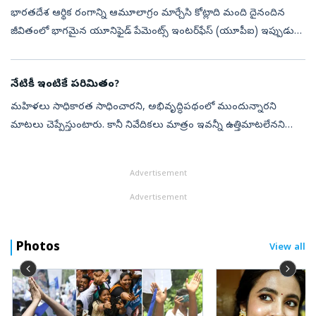
భారతదేశ ఆర్థిక రంగాన్ని ఆమూలాగ్రం మార్చేసి కోట్లాది మంది దైనందిన
జీవితంలో భాగమైన యూనిఫైడ్ పేమెంట్స్ ఇంటర్‌ఫేస్ (యూపీఐ) ఇప్పుడు
ఒక తీవ్రమైన సవాలును ఎదుర్కొంటోంది. అదే.. వినియోగదారుల వ్యక్తిగత
డేటా గోప్...
నేటికీ ఇంటికే పరిమితం?
మహిళలు సాధికారత సాధించారని, అభివృద్ధిపథంలో ముందున్నారని
మాటలు చెప్పేస్తుంటారు. కానీ నివేదికలు మాత్రం ఇవన్నీ ఉత్తిమాటలేనని
తేటతెల్లం చేస్తున్నాయి. దేశంలోని అత్యంత అభివృద్ధి చెందిన నగరాల్లోనూ
ఇంటి, సంర...
Advertisement
Advertisement
Photos
View all