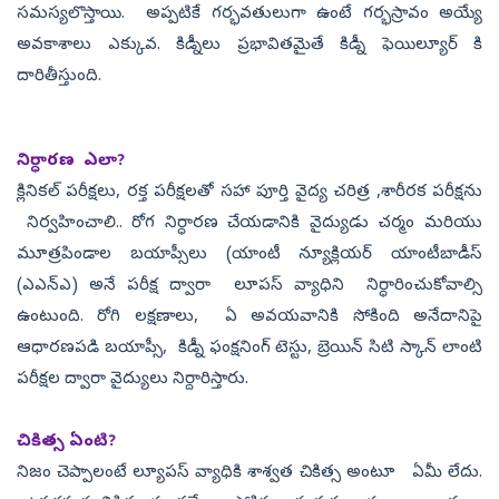
సమస్యలొస్తాయి. అప్పటికే గర్భవతులుగా ఉంటే గర్భస్రావం అయ్యే
అవకాశాలు ఎక్కువ. కిడ్నీలు ప్ర‌భావిత‌మైతే కిడ్నీ ఫెయిల్యూర్ కి
దారితీస్తుంది.
నిర్ధార‌ణ ఎలా?
క్లినికల్‌ పరీక్షలు, రక్త పరీక్షలతో సహా పూర్తి వైద్య చరిత్ర ,శారీరక పరీక్షను
నిర్వహించాలి.. రోగ నిర్ధారణ చేయడానికి వైద్యుడు చర్మం మరియు
మూత్రపిండాల బయాప్సీలు (యాంటీ న్యూక్లియ‌ర్ యాంటీబాడీస్
(ఎఎన్ఎ) అనే ప‌రీక్ష ద్వారా లూపస్‌ వ్యాధిని నిర్ధారించుకోవాల్సి
ఉంటుంది. రోగి లక్షణాలు, ఏ అవయవానికి సోకింది అనేదానిపై
ఆధారణపడి బయాప్సీ, కిడ్నీ ఫంక్ష‌నింగ్ టెస్టు, బ్రెయిన్ సిటి స్కాన్ లాంటి
పరీక్షల ద్వారా వైద్యులు నిర్దారిస్తారు.
చికిత్స ఏంటి?
నిజం చెప్పాలంటే ల్యూప‌స్ వ్యాధికి శాశ్వ‌త చికిత్స అంటూ ఏమీ లేదు.