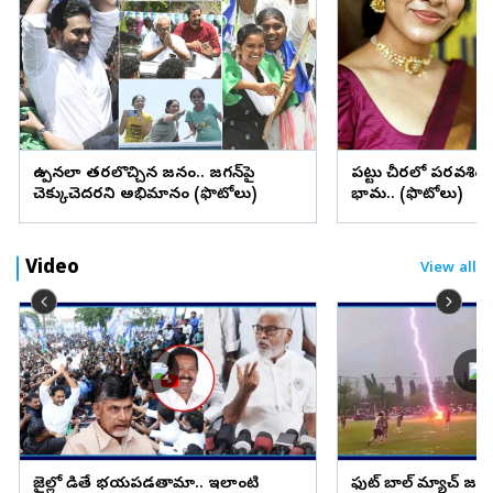
ఉప్పెనలా తరలొచ్చిన జనం.. జగన్‌పై
పట్టు చీరలో పరవశిం
చెక్కుచెదరని అభిమానం (ఫొటోలు)
భామ.. (ఫొటోలు)
Video
View all
జైల్లో పెడితే భయపడతామా.. ఇలాంటి
ఫుట్ బాల్ మ్యాచ్ జ