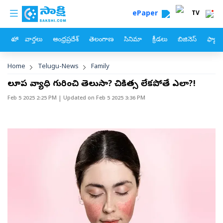
custom menu
Skip to main content
ePaper
TV
హోం
వార్తలు
ఆంధ్రప్రదేశ్
తెలంగాణ
సినిమా
క్రీడలు
బిజినెస్
ఫ్యామ
Breadcrumb
Home
Telugu-News
Family
లూపస్ వ్యాధి గురించి తెలుసా? చికిత్స లేకపోతే ఎలా?!
Feb 5 2025 2:25 PM
| Updated on
Feb 5 2025 3:36 PM