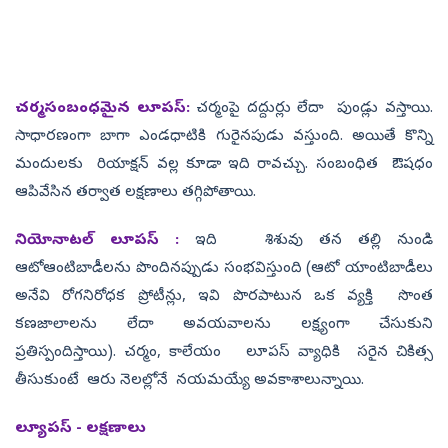
చర్మసంబంధమైన లూపస్‌:
చర్మంపై దద్దుర్లు లేదా పుండ్లు వస్తాయి.
సాధారణంగా బాగా ఎండధాటికి గురైనపుడు వస్తుంది. అయితే కొన్ని
మందులకు రియాక్షన్‌ వల్ల కూడా ఇది రావచ్చు. సంబంధిత ఔషధం
ఆపివేసిన తర్వాత లక్షణాలు తగ్గిపోతాయి.
నియోనాటల్ లూపస్ :
ఇది శిశువు తన తల్లి నుండి
ఆటోఆంటిబాడీలను పొందినప్పుడు సంభవిస్తుంది (ఆటో యాంటిబాడీలు
అనేవి రోగనిరోధక ప్రోటీన్లు, ఇవి పొరపాటున ఒక వ్యక్తి సొంత
కణజాలాలను లేదా అవయవాలను లక్ష్యంగా చేసుకుని
ప్రతిస్పందిస్తాయి). చర్మం, కాలేయం లూపస్‌ వ్యాధికి సరైన చికిత్స
తీసుకుంటే ఆరు నెలల్లోనే నయమయ్యే అవకాశాలున్నాయి.
ల్యూప‌స్ - లక్షణాలు