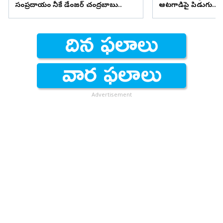
సంప్రదాయం నీకే డేంజర్ చంద్రబాబు..
ఆటగాడిపై పిడుగు.. ష
Advertisement