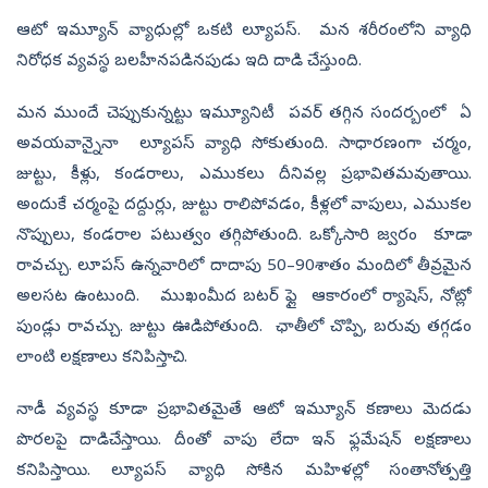
ఆటో ఇమ్యూన్ వ్యాధుల్లో ఒక‌టి ల్యూప‌స్‌. మన శరీరంలోని వ్యాధి
నిరోధ‌క వ్య‌వ‌స్థ‌ బలహీనపడినపుడు ఇది దాడి చేస్తుంది.
మన ముందే చెప్పుకున్నట్టు ఇమ్యూనిటీ పవర్‌ తగ్గిన సందర్బంలో ఏ
అవయవాన్నైనా ల్యూప‌స్ వ్యాధి సోకుతుంది. సాధార‌ణంగా చ‌ర్మం,
జుట్టు, కీళ్లు, కండ‌రాలు, ఎముక‌లు దీనివ‌ల్ల ప్ర‌భావిత‌మ‌వుతాయి.
అందుకే చ‌ర్మంపై ద‌ద్దుర్లు, జుట్టు రాలిపోవ‌డం, కీళ్ల‌లో వాపులు, ఎముక‌ల
నొప్పులు, కండ‌రాల ప‌టుత్వం త‌గ్గిపోతుంది. ఒక్కోసారి జ్వ‌రం కూడా
రావచ్చు. లూపస్ ఉన్నవారిలో దాదాపు 50–90శాతం మందిలో తీవ్రమైన
అలసట ఉంటుంది. ముఖంమీద బటర్‌ ఫ్లై ఆకారంలో ర్యాషెస్‌, నోట్లో
పుండ్లు రావచ్చు. జుట్టు ఊడిపోతుంది. ఛాతీలో చొప్పి, బరువు తగ్గడం
లాంటి లక్షణాలు కనిపిస్తాచి.
నాడీ వ్య‌వ‌స్థ కూడా ప్ర‌భావితమైతే ఆటో ఇమ్యూన్ క‌ణాలు మెద‌డు
పొర‌లపై దాడిచేస్తాయి. దీంతో వాపు లేదా ఇన్ ఫ్ల‌మేష‌న్ లక్షణాలు
కనిపిస్తాయి. ల్యూప‌స్ వ్యాధి సోకిన మహిళల్లో సంతానోత్పత్తి