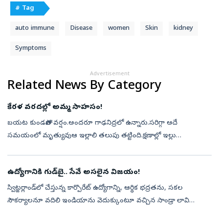
# Tag
auto immune
Disease
women
Skin
kidney
Symptoms
Advertisement
Related News By Category
కేరళ వరదల్లో అమ్మ సాహసం!
బయట కుండపోత వర్షం.అందరూ గాఢనిద్రలో ఉన్నారు.సరిగ్గా అదే
సమయంలో మృత్యువుఆ ఇల్లాలి తలుపు తట్టింది.క్షణాల్లో ఇల్లు
కూలిపోతోంది.ఆమె తల పగిలి రక్తం కారుతోంది.కానీ, ఆమెలో ఎక్కడ లేని బలం
వచ్చింది.నొప్పినీ, భయ...
ఉద్యోగానికి గుడ్‌బై.. సేవే అసలైన విజయం!
స్విట్జర్లాండ్‌లో చేస్తున్న కార్పొరేట్‌ ఉద్యోగాన్ని, ఆర్థిక భద్రతను, సకల
సౌకర్యాలనూ వదిలి ఇండియాను వెదుక్కుంటూ వచ్చిన సాండ్రా లావి
గోజ్కోవిచ్‌ ఇక్కడ ఎన్నో సేవాకార్యక్రమాలు చేపడుతోంది. ‘ఇండియాలో నేను