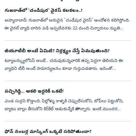
గుజరాత్‌లో ‘చండీపుర’ వైరస్ కలకలం..!
అహ్మదాబాద్: గుజరాత్‌లో అరుదైన 'చండీపుర వైరస్' ఆందోళన కలిగిస్తోంది.
ఈ వైరల్ వ్యాధి బారిన పడి ఇప్పటివరకు 22 మంది చిన్నారులు మృతి
చెందినట్లు అధికారులు వెల్లడించారు. మరో ఏడుగురు పిల్లలు వివిధ ప్రభుత్వ
ఆసు...
జీయూటీబీ అంటే ఏమిటి? నిర్లక్ష్యం చేస్తే ఏమవుతుంది?
ట్యూబర్క్యులోసిస్‌ అంటే... చదువుకున్నవారికి తప్ప పెద్దగా తెలియని ఈ
వ్యాధిని టీబీ అంటే సామాన్యజనం కూడా గుర్తుపడతారు. ఇదెంతో
పురాతనమైన వ్యాధి. ఎంత పురాతనమైనదంటే... క్రీ.పూ. 8000 ఏళ్ల కిందట
ఈజిప్షియన్‌ మ...
పచ్చిగెడ్డి... ఆకలి ఇద్దరికీ ఒకటే!
ఎండ సుర్రని కొడ్తాంది. పిల్లోళ్ళు కాళ్ళకి చెప్పులేసుకోని, టోపీలు పెట్టుకోని,
బ్యాటు బాల్లు తీసుకోని కిర్‌కేట్‌ ఆడుకున్నేకి పోతాన్నారు. ఇంటి ముందర
అరుగుల మింద నీడ పోయి ఎండొచ్చింది.సందులోకి చూస్తే ఎవురూ...
ఫోన్ నంబర్ల మాస్కింగ్ ఒక్కటే సరిపోతుందా?