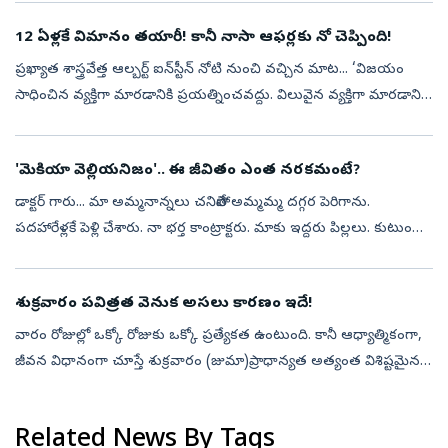
ఇ...
12 ఏళ్లకే విమానం తయారీ! కానీ నాసా ఆఫర్లకు నో చెప్పింది!
ప్రఖ్యాత శాస్త్రవేత్త ఆల్బర్ట్‌ ఐన్‌స్టీన్‌ నోటి నుంచి వచ్చిన మాట... ‘విజయం
సాధించిన వ్యక్తిగా మారడానికి ప్రయత్నించవద్దు. విలువైన వ్యక్తిగా మారడానికి
ప్రయత్నించండి’ ఆల్బర్ట్‌ ఐన్‌స్టీన్‌ కావాలని ఆమె ఎ...
'మెకియా వెల్లియనిజం'.. ఈ జీవితం ఎంత నరకమంటే?
డాక్టర్‌ గారు... మా అమ్మనాన్నలు చనిపోతే అమ్మమ్మ దగ్గర పెరిగాను.
పదహారేళ్లకే పెళ్లి చేశారు. నా భర్త కాంట్రాక్టరు. మాకు ఇద్దరు పిల్లలు. కుటుంబం
బాగుకోసం అని చెప్పి, నన్ను పై అధికారుల దగ్గరకు పంపేవాడు. ఆ...
శుక్రవారం పవిత్రత వెనుక అసలు కారణం ఇదే!
వారం రోజుల్లో ఒక్కో రోజుకు ఒక్కో ప్రత్యేకత ఉంటుంది. కానీ ఆధ్యాత్మికంగా,
జీవన విధానంగా చూస్తే శుక్రవారం (జుమా)ప్రాధాన్యత అత్యంత విశిష్టమైనది.
సూర్యుడు ఉదయించే రోజుల్లోకెల్లా అత్యుత్తమమైన దినంగా దీనికి ...
Related News By Tags