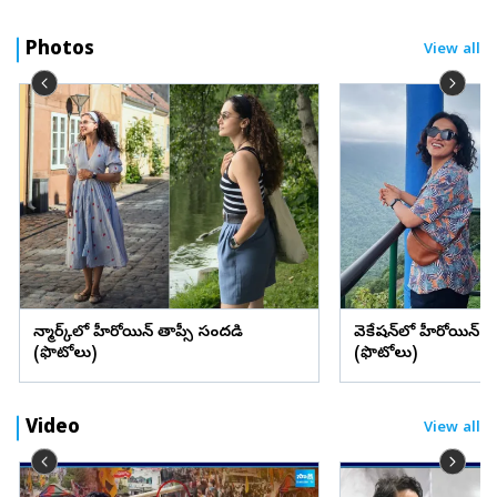
Photos
View all
డెన్మార్క్‌లో హీరోయిన్ తాప్సీ సందడి
వెకేషన్‌లో హీరోయిన్ శ్రద్
(ఫొటోలు)
(ఫొటోలు)
Video
View all