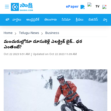
custom menu
Skip to main content
ePaper
TV
హోం
వార్తలు
ఆంధ్రప్రదేశ్
తెలంగాణ
సినిమా
క్రీడలు
బిజినెస్
ఫ్యామ
Breadcrumb
Home
Telugu-News
Business
మంచుదారుల్లోనూ దూసుకెళ్లే ఎలక్ట్రిక్‌ బైక్‌.. ధర
ఎంతంటే?
Oct 22 2023 9:51 AM
| Updated on
Oct 22 2023 11:09 AM