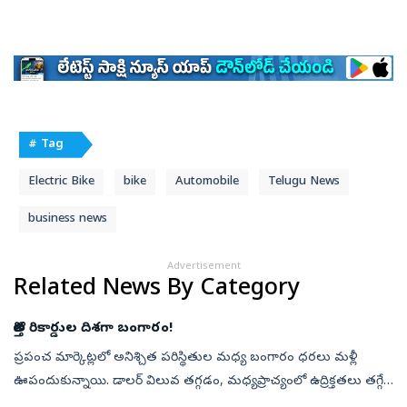
# Tag
Electric Bike
bike
Automobile
Telugu News
business news
Advertisement
Related News By Category
కొత్త రికార్డుల దిశగా బంగారం!
ప్రపంచ మార్కెట్లలో అనిశ్చిత పరిస్థితుల మధ్య బంగారం ధరలు మళ్లీ
ఊపందుకున్నాయి. డాలర్ విలువ తగ్గడం, మధ్యప్రాచ్యంలో ఉద్రిక్తతలు తగ్గే
అవకాశాలు ఉంటడం వల్ల గోల్డ్ మీద పెట్టుబడి పెట్టేవాళ్ల సంఖ్య పెరిగింది. ...