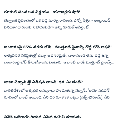
గూగుల్ సంచలన నిర్ణయం.. యూజర్లకు షాక్!
టెక్నాలజీ ప్రపంచంలో ఒక పెద్ద మార్పు రానుంది. ఎన్నో ఏళ్లుగా ఆండ్రాయిడ్
వినియోగదారులకు సహాయకుడిగా ఉన్న గూగుల్ అసిస్టెంట్
మాయమైపోతుంది. దీని స్థానాన్ని జెమినీ ఏఐ భర్తీ చేయనుంది. సెప్టెంబర్ 4
నుంచి ఆండ్రా...
బంగారంపై 85% వరకు లోన్.. ముత్తూట్ ఫైనాన్స్ గోల్డ్ లోన్ ఆఫర్!
అత్యవసర పరిస్థితుల్లో డబ్బు అవసరమైతే.. చాలామంది తమ వద్ద ఉన్న
బంగారంపై లోన్ తీసుకోవాలనుకుంటారు. అలాంటి వారికి ముత్తూట్ ఫైనాన్స్
(Muthoot Finance) ఒక మంచి గోల్డ్ లోన్ ఆఫర్‌ అందిస్తోంది. ఇందులో
మీరు.. మీ...
టాటా నెక్సాన్ కొత్త ఎడిషన్ లాంచ్: ధర ఎంతంటే?
భారతదేశంలో అత్యధిక అమ్మకాలు పొందుతున్న నెక్సాన్.. 'కామో ఎడిషన్‌'
రూపంలో లాంచ్ అయింది. దీని ధర రూ.9.99 లక్షలు (ఎక్స్-షోరూమ్). దీనికి
కంపెనీ పరిమిత సంఖ్యలో మాత్రమే విక్రయించనుంది.భారతదేశంలో నెక్సాన్
తొమ...
వివేక్‌ ఒబెరాయ్ రియల్ ఎస్టేట్ కంపెనీ దూకుడు