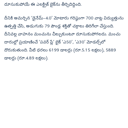
దూసుకుపోయే ఈ ఎలక్ట్రిక్‌ బైక్‌ను తీర్చిదిద్దింది.
దీనికి అమర్చిన ‘డైనేమ్‌–4.0’ మోటారు గరిష్ఠంగా 700 వాట్ల విద్యుత్తును
ఉత్పత్తి చేసి, అడుగుకు 79 పౌండ్ల శక్తితో చక్రాలు తిరిగేలా చేస్తుంది.
దీనివల్ల వాహనం మంచును చీల్చుకుంటూ దూసుకుపోగలదు. మంచు
దారుల్లో ప్రయాణించే ‘పవర్‌ ప్లే’ బైక్‌ ‘ఎ50’, ‘ఎ30’ మోడల్స్‌లో
దొరుకుతుంది. వీటి ధరలు 6199 డాలర్లు (రూ.5.15 లక్షలు), 5889
డాలర్లు (రూ.4.89 లక్షలు).