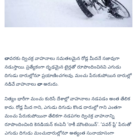
చాలావరకు ద్విచక్ర వాహనాలు సమతలమైన రోడ్ల మీదనే సజావుగా
నడుస్తాయి. ప్రత్యేకంగా దృఢమైన టైర్లతో రూపొందించినవి ఎగుడు
దిగుడు దారుల్లోనూ ప్రయాణించగలవు. మంచు పేరుకుపోయిన దారుల్లో
నడిచే వాహనాలు చాలా అరుదు.
నిత్యం భారీగా మంచు కురిసే దేశాల్లో వాహనాలు నడపడం అంత తేలిక
కాదు. రోడ్ల మీద గాని, ఎగుడు దిగుడు కొండ దారుల్లో గాని ఎంతగా
మంచు పేరుకుపోయినా తేలికగా నడపగల ద్విచక్ర వాహనాన్ని
రూపొందించింది కెనడియన్‌ కంపెనీ ‘రాకీ మౌంటెయిన్‌’. ‘పవర్‌ ప్లే’ పేరుతో
ఎగుడు దిగుడు మంచుదారుల్లోనూ అత్యంత సునాయాసంగా