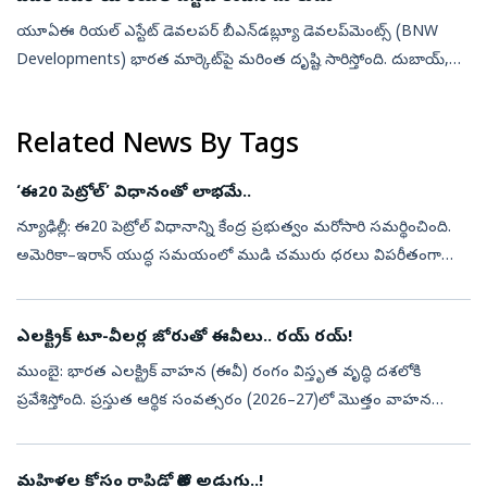
యూఏఈ రియల్ ఎస్టేట్ డెవలపర్ బీఎన్‌డబ్ల్యూ డెవలప్‌మెంట్స్‌ (BNW
Developments) భారత మార్కెట్‌పై మరింత దృష్టి సారిస్తోంది. దుబాయ్,
రాస్ అల్ ఖైమా (RAK)లో చేపడుతున్న ప్రాజెక్టులకు భారతీయ
కొనుగోలుదారులను ఆకర...
Related News By Tags
‘ఈ20 పెట్రోల్‌’ విధానంతో లాభమే..
న్యూఢిల్లీ: ఈ20 పెట్రోల్‌ విధానాన్ని కేంద్ర ప్రభుత్వం మరోసారి సమర్థించింది.
అమెరికా–ఇరాన్‌ యుద్ధ సమయంలో ముడి చమురు ధరలు విపరీతంగా
పెరిగినప్పుడు భారతీయ వినియోగదారులను ధరల భారం నుంచి
రక్షించడంలో ఈ20 పె...
ఎలక్ట్రిక్‌ టూ-వీలర్ల జోరుతో ఈవీలు.. రయ్‌ రయ్‌!
ముంబై: భారత ఎలక్ట్రిక్‌ వాహన (ఈవీ) రంగం విస్తృత వృద్ధి దశలోకి
ప్రవేశిస్తోంది. ప్రస్తుత ఆర్థిక సంవత్సరం (2026–27)లో మొత్తం వాహన
విక్రయాల్లో ఈవీల వాటా (పెనెట్రేషన్‌) 10 నుంచి 12 శాతానికి పెరగొచ్చని రేటి...
మహిళల కోసం రాపిడో కొత్త అడుగు..!