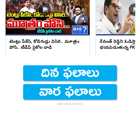
టెంట్లు పీకేసి, కోడిగుడ్లు విసిరి.. మూత్రం
రేవంత్ రెడ్డిని ఓడిస్తా..
పోసి.. టీడీపీ సైకోల దాడి
భయపెడుతున్న PK కామ
Advertisement