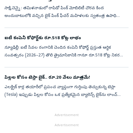
సాక్షి,చెన్నై : తమిళనాడులో రాపిడో పింక్‌ మోబిలిటీ చొరవ కింద
అందుబాటులోకి వచ్చిన బైక్‌ పింక్‌ ఫీచర్‌ మహిళలకు స్వతంత్ర ఉపాధి
అవకాశాలను కల్పించడమే కాకుండా, మహిళా ప్రయాణికుల నిత్య జీవిత
ప్రయాణాలను అత్యం...
ఐటీ కంపెనీ కోఫోర్జ్‌కు రూ.518 కోట్ల లాభం
న్యూఢిల్లీ: ఐటీ సేవల రంగానికి చెందిన కంపెనీ కోఫోర్జ్‌ ప్రస్తుత ఆర్థిక
సంవత్సరం (2026–27) తొలి త్రైమాసికానికి గానూ రూ.518 కోట్ల నికర
లాభాన్ని ప్రకటించింది. గత ఆర్థిక సంవత్సరం ఇదే క్వార్టర్‌లో కంపెనీ రూ...
పిల్లల కోసం టెస్లా బైక్.. రూ.20 వేలు మాత్రమే!
ఎలక్ట్రిక్ కార్ల తయారీలో ప్రపంచ వ్యాప్తంగా గుర్తింపు తెచ్చుకున్న టెస్లా
(Tesla) ఇప్పుడు పిల్లల కోసం ఒక ప్రత్యేకమైన బ్యాలెన్స్ బైక్‌ను లాంచ్
చేసింది. ఈ విషయాన్ని కంపెనీ అధికారికంగా తన ఎక్స్ ఖాతాలో వెల్...
Advertisement
Advertisement