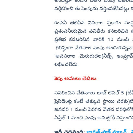
కామెంట్స్ వైరల్
అందిస్తూ కంపెనీ వేతన పెంపు లేఖల
వర్గీకరించి ఈ పెంపును వర్తింపజేసినట్లు క
విజయనగరం
పార్వతీపురం మన
కంపెనీ తెలిపిన వివరాల ప్రకారం సం
పశ్చిమ గోదావర
ప్రశంసనీయమైన పనితీరు కనబరిచిన ఉ
ఏలూరు
ప్రతిభ కనబరిచిన వారికి 10 నుంచి 
గరిష్ఠంగా వేతనాల పెంపు అందుకున్నవార
వైఎస్సార్
‘అవసరాల మెరుగుదల(నీడ్స్‌ ఇంప్రూవ్
అన్నమయ్య
లభించలేదు.
పెంపు అమలు తేదీలు
సవరించిన వేతనాలు జాబ్ లెవల్ 5 (టీమ్
ప్రెసిడెంట్ల కంటే తక్కువ స్థాయి వరకు)
జనవరి 1 నుంచి పెరిగిన వేతన పరిధిలోకి 
ఏప్రిల్ 1 నుంచి పెంపు అమల్లోకి వస్తుందని
ఇదీ చదవండి:
భారత్‌-పాక్‌ మ్యాచ్‌.