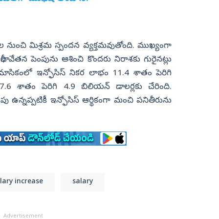
ుల నుంచి మిశ్రమ స్పందన వ్యక్తమవుతోంది. ముఖ్యంగా
భారీ వేతన పెంపును ఆశించి కొందరు నిరాశకు గురైనట్లు
్రైమాసికంలో ఇన్ఫోసిస్ నికర లాభం 11.4 శాతం పెరిగి
 శాతం పెరిగి 4.9 బిలియన్ డాలర్లకు చేరింది.
 ఉన్నప్పటికీ ఇన్ఫోసిస్ ఆర్థికంగా మంచి పనితీరును
lary increase
salary
Advertisement