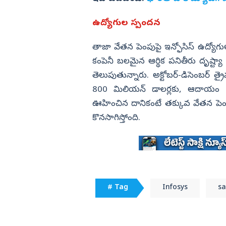
ఉద్యోగుల స్పందన
తాజా వేతన పెంపుపై ఇన్ఫోసిస్ ఉద్యోగ
కంపెనీ బలమైన ఆర్థిక పనితీరు దృష్ట్యా 
తెలుపుతున్నారు. అక్టోబర్-డిసెంబర్ త
800 మిలియన్ డాలర్లకు, ఆదాయం 7.6
ఊహించిన దానికంటే తక్కువ వేతన పెంపు
కొనసాగిస్తోంది.
# Tag
Infosys
sa