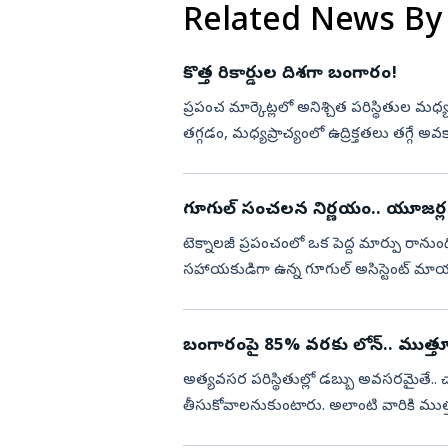
Related News By
కొత్త రికార్డుల దిశగా బంగారం!
ప్రపంచ మార్కెట్లలో అనిశ్చిత పరిస్థితుల 
తగ్గడం, మధ్యప్రాచ్యంలో ఉద్రిక్తతలు తగ్గే అవక
పెరిగింది. ...
గూగుల్ సంచలన నిర్ణయం.. యూజర్లక
టెక్నాలజీ ప్రపంచంలో ఒక పెద్ద మార్పు రానుం
సహాయకుడిగా ఉన్న గూగుల్ అసిస్టెంట్ మాయమైప
సెప్టెంబర్ 4 నుంచి ఆండ్రా...
బంగారంపై 85% వరకు లోన్.. ముత్తూట్ 
అత్యవసర పరిస్థితుల్లో డబ్బు అవసరమైతే..
తీసుకోవాలనుకుంటారు. అలాంటి వారికి ముత్త
ఆఫర్‌ అందిస్తోంది. ఇందులో మీరు.. మీ...