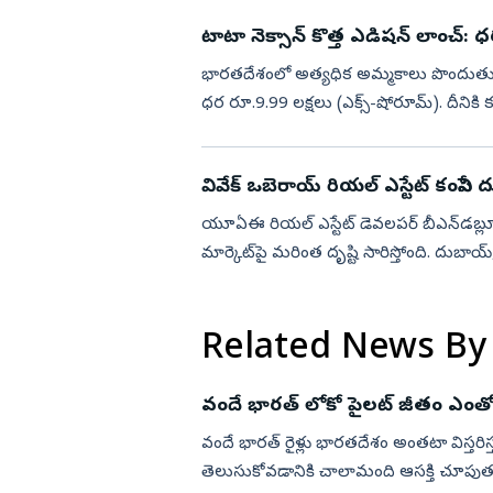
టాటా నెక్సాన్ కొత్త ఎడిషన్ లాంచ్:
భారతదేశంలో అత్యధిక అమ్మకాలు పొందుతున్న 
ధర రూ.9.99 లక్షలు (ఎక్స్-షోరూమ్). దీనికి
విక్రయించనుంది.భారతదేశంలో నెక్సాన్ తొమ..
వివేక్‌ ఒబెరాయ్ రియల్ ఎస్టేట్ కంపెనీ
యూఏఈ రియల్ ఎస్టేట్ డెవలపర్ బీఎన్‌డబ్ల
మార్కెట్‌పై మరింత దృష్టి సారిస్తోంది. దుబాయ
భారతీయ కొనుగోలుదారులను ఆకర...
Related News By
వందే భారత్ లోకో పైలట్ జీతం ఎంతో
వందే భారత్ రైళ్లు భారతదేశం అంతటా విస్తరిస్త
తెలుసుకోవడానికి చాలామంది ఆసక్తి చూపుతు