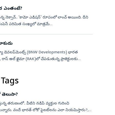
 ధర ఎంతంటే?
నెక్సాన్.. 'కామో ఎడిషన్‌' రూపంలో లాంచ్ అయింది. దీని
 కంపెనీ పరిమిత సంఖ్యలో మాత్రమే
.
 దూకుడు
్యూ డెవలప్‌మెంట్స్‌ (BNW Developments) భారత
్, రాస్ అల్ ఖైమా (RAK)లో చేపడుతున్న ప్రాజెక్టులకు
 Tags
 తెలుసా?
ున్న తరుణంలో.. వీటిని నడిపే వ్యక్తుల గురించి
న్నారు. వందే భారత్ లోకో పైలట్‌లను ఎలా నియమిస్తారు?,