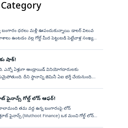
 Category
మధ్య బంగారం ధరలు మళ్లీ ఊపందుకున్నాయి. డాలర్ విలువ
ాశాలు ఉంటడం వల్ల గోల్డ్ మీద పెట్టుబడి పెట్టేవాళ్ల సంఖ్య
ు షాక్!
ది. ఎన్నో ఏళ్లుగా ఆండ్రాయిడ్ వినియోగదారులకు
ోతుంది. దీని స్థానాన్ని జెమినీ ఏఐ భర్తీ చేయనుంది.
ఫైనాన్స్ గోల్డ్ లోన్ ఆఫర్!
 చాలామంది తమ వద్ద ఉన్న బంగారంపై లోన్
ూట్ ఫైనాన్స్ (Muthoot Finance) ఒక మంచి గోల్డ్ లోన్