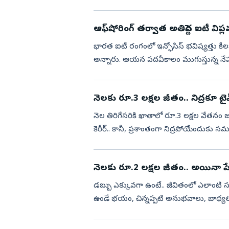
ఎలాంటి అర్హతలు కావలి?,...
ఆఫ్‌షోరింగ్ తర్వాత అతిపెద్ద ఐటీ విప్
భారత ఐటీ రంగంలో ఇన్ఫోసిస్ భవిష్యత్తు కీల
అన్నారు. ఆయన పదవీకాలం ముగుస్తున్న నేప
దృఢమైన స్థానంలో నిలిపి వెళ...
నెలకు రూ.3 లక్షల జీతం.. నిద్రకూ టై
నెల తిరిగేసరికి ఖాతాలో రూ.3 లక్షల వేతన
కెరీర్.. కానీ, ప్రశాంతంగా నిద్రపోయేంద
కంప్యూటర్ స్క్రీన్ల ముందే...
నెలకు రూ.2 లక్షల జీతం.. అయినా ప
డబ్బు ఎక్కువగా ఉంటే.. జీవితంలో ఎలాంటి
ఉండే భయం, చిన్నప్పటి అనుభవాలు, బాధ్యతల
దీనికి బెంగళూరులో నివసిస్...