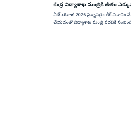
కేంద్ర విద్యాశాఖ మంత్రికి జీతం ఎక్క
నీట్-యూజీ 2026 ప్రశ్నాపత్రం లీక్ వివాదం నేపథ
చేయడంతో విద్యాశాఖ మంత్రి పదవికి సంబంధిం
రాష్ట్ర...