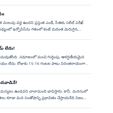
లవం
క మలుపు వద్ద ఉందని ప్రస్తుత ఎండీ, సీఈఓ సలీల్ పరేఖ్
థ్యంలో ఇన్ఫోసిస్‌ను గతంలో కంటే మరింత మెరుగైన,
మ్ లేదు!
ం జమవుతోంది.. సమాజంలో మంచి గుర్తింపు, ఆకర్షణీయమైన
ుకు సమయం లేదు. రోజుకు 15-16 గంటల పాటు నిరంతరాయంగా
ేదవాడినే!
 సమస్యలు ఉండవని చాలామంది భావిస్తారు. కానీ.. మనసులో
ు కూడా మన సంతోషాన్ని ప్రభావితం చేస్తాయనేది నిజం.