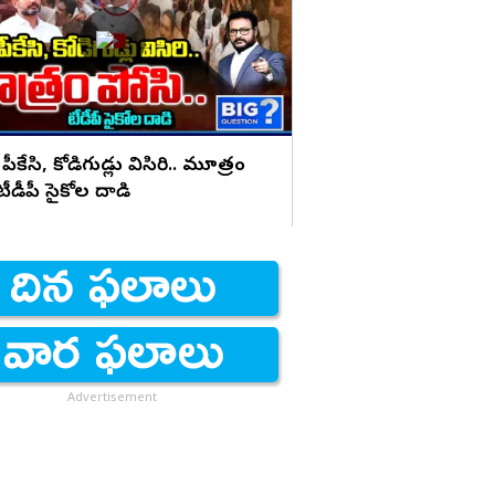
భయపెడుతున్న PK కామె
 పీకేసి, కోడిగుడ్లు విసిరి.. మూత్రం
 టీడీపీ సైకోల దాడి
Advertisement