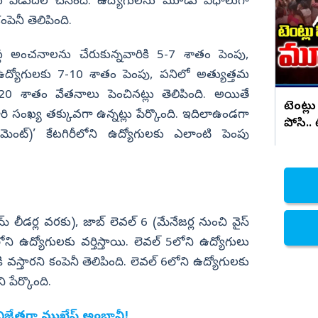
సరికొత్త కార్ లాంచ్
ను విడుదల చేసింది. ఉద్యోగులను మూడు విధాలుగా
ంపెనీ తెలిపింది.
నిజామాబాద్
్యం
కామారెడ్డి
స్థ అంచనాలను చేరుకున్నవారికి 5-7 శాతం పెంపు,
ి
రంగారెడ్డి
ద్యోగులకు 7-10 శాతం పెంపు, పనిలో అత్యుత్తమ
వికారాబాద్
20 శాతం వేతనాలు పెంచినట్లు తెలిపింది. అయితే
టెంట్లు
ి సంఖ్య తక్కువగా ఉన్నట్లు పేర్కొంది. ఇదిలాఉండగా
వరంగల్
పోసి..
‌మెంట్‌)’ కేటగిరీలోని ఉద్యోగులకు ఎలాంటి పెంపు
హన్మకొండ
జనగాం
జయశంకర్
మహబూబాబాద్
 లీడర్ల వరకు), జాబ్ లెవల్ 6 (మేనేజర్ల నుంచి వైస్
ములుగు
లోని ఉద్యోగులకు వర్తిస్తాయి. లెవల్‌ 5లోని ఉద్యోగులు
వస్తారని కంపెనీ తెలిపింది. లెవల్‌ 6లోని ఉద్యోగులకు
 పేర్కొంది.
. విజేతగా ముఖేష్‌ అంబానీ!