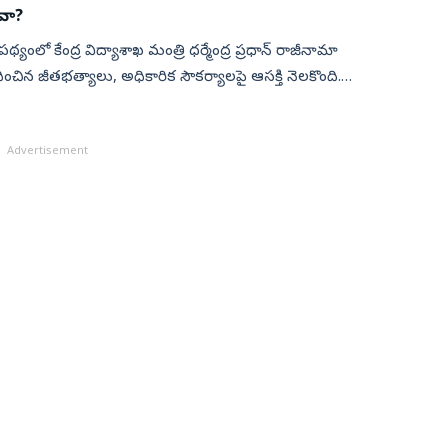
ువా?
్యంలో కేంద్ర విద్యాశాఖ మంత్రి ధర్మేంద్ర ప్రధాన్ రాజీనామా
చిన జీతభత్యాలు, అధికారిక సౌకర్యాలపై ఆసక్తి నెలకొంది.
Advertisement