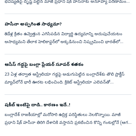
భవిష్యత్‌పై దృష్టి పెట్టిన మాజీ ప్రధాని షేక్‌ హసీనాకు అనూహ్య పరిణామం
ఎదురైంది. భారత్‌ నుంచి స్వదేశానికి తిరిగి వస్తానంటూ ఆమె చేసిన ప్రకటన...
హసీనా అప్పగింత సాధ్యమా?
రెండేళ్ల క్రితం ఉవ్వెత్తున ఎగిసిపడిన విద్యార్థి ఉద్యమాన్ని అదుపుచేయటం
అసాధ్యమని తేలాక హెలికాప్టర్‌లో అక్కడినుంచి నిష్క్రమించి భారత్‌లో
ఆశ్రయం పొందిన బంగ్లాదేశ్‌ మాజీ ప్రధాని షేక్‌ హసీనా సరిగ్గా ఆ తేదీ...
ఆసీస్‌ గడ్డపై బంగ్లా ప్లేయర్‌ సూపర్‌ శతకం
23 ఏళ్ల తర్వాత ఆస్ట్రేలియా గడ్డపై అడుగుపెట్టిన బంగ్లాదేశ్‌కు తొలి ప్రాక్టీస్‌
మ్యాచ్‌లోనే భారీ ఊరట లభించింది. క్రికెట్‌ ఆస్ట్రేలియా ఎలెవన్‌తో
జరుగుతున్న మూడు రోజుల వార్మప్‌ మ్యాచ్‌లో ఆ జట్టు స్టార్‌ ఆ...
షకీబ్‌ ఇంటిపై దాడి.. కారణం ఇదే..!
బంగ్లాదేశ్‌ రాజకీయాల్లో మరోసారి ఉద్రిక్త పరిస్థితులు నెలకొన్నాయి. మాజీ
ప్రధాని షేక్‌ హసీనా తిరిగి దేశానికి వస్తానని ప్రకటించిన కొన్ని గంటల్లోనే (ఆగస్ట్‌
5) ఆ దేశ క్రికెట్‌ జట్టు మాజీ కెప్టెన్‌ షకీబ్‌ ...