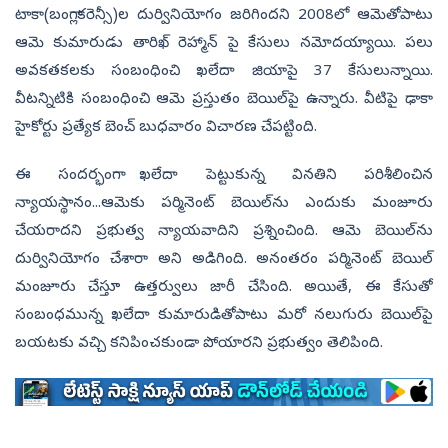
టాకా(బంగ్లా కరెన్సీ)ల దుర్వినియోగం జరిగిందని 2008లో ఆమెతోపాటు
ఆమె కుమారుడు తారిఖ్‌ రెహ్మాన్ పై కేసులు నమోదయ్యాయి. పలు
అవకతకలకు సంబంధించి ఖలేదా జియాపై 37 కేసులున్నాయి.
వీటన్నిటికి సంబంధించి ఆమె ప్రస్తుతం బెయిల్‌పై ఉన్నారు. వీటిపై ఢాకా
హైకోర్టు ప్రత్యేక బెంచ్‌ బుధవారం విచారణ చేపట్టింది.
ఈ సందర్భంగా ఖలేదా పెట్టుకున్న వినతిని పరిశీలించిన
న్యాయస్థానం...ఆమెకు పర్మినెంట్‌ బెయిల్‌ను ఎందుకు మంజూరు
చేయరాదని ప్రభుత్వ న్యాయవాదిని ప్రశ్నించింది. ఆమె బెయిల్‌ను
దుర్వినియోగం చేశారా అని అడిగింది. అనంతరం పర్మినెంట్‌ బెయిల్‌
మంజూరు చేస్తూ ఉత్తర్వులు జారీ చేసింది. అయితే, ఈ కేసుతో
సంబంధమున్న ఖలేదా కుమారుడితోపాటు మరో నలుగురు బెయిల్‌పై
బయటకు వచ్చి కనిపించకుండా పోయారని ప్రభుత్వం తెలిపింది.