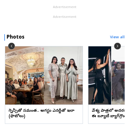
Advertisement
Advertisement
Photos
View all
ప్రెగ్నెన్సీతో సమంత.. ఆగస్టు ఎనర్జీతో ఇలా
వేశ్య పాత్రలో అదరగొట్
(ఫొటోలు)
ఈ బ్యూటీ బ్యాగ్‌గ్రౌం