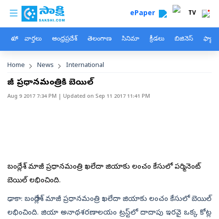
custom menu
Skip to main content
ePaper
TV
హోం
వార్తలు
ఆంధ్రప్రదేశ్
తెలంగాణ
సినిమా
క్రీడలు
బిజినెస్
ఫ్యామ
Breadcrumb
Home
News
International
మాజీ ప్రధానమంత్రికి బెయిల్‌
Aug 9 2017 7:34 PM
| Updated on
Sep 11 2017 11:41 PM
బంగ్లాదేశ్‌ మాజీ ప్రధానమంత్రి ఖలేదా జియాకు లంచం కేసులో పర్మినెంట్‌
బెయిల్‌ లభించింది.
ఢాకా: బంగ్లాదేశ్‌ మాజీ ప్రధానమంత్రి ఖలేదా జియాకు లంచం కేసులో బెయిల్‌
లభించింది. జియా అనాథశరణాలయం ట్రస్ట్‌లో దాదాపు ఇరవై ఒక్క కోట్ల