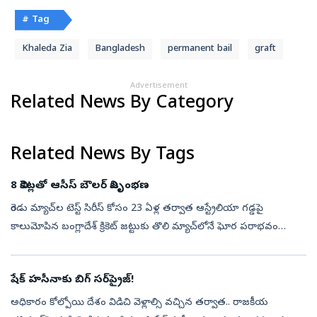
# Tag
Khaleda Zia
Bangladesh
permanent bail
graft
Advertisement
Related News By Category
Related News By Tags
8 వికెట్లతో ఆసీస్‌ బౌలర్‌ విజృంభణ
రెండు మ్యాచ్‌ల టెస్ట్‌ సిరీస్‌ కోసం 23 ఏళ్ల తర్వాత ఆస్ట్రేలియా గడ్డపై
కాలుమోపిన బంగ్లాదేశ్‌ క్రికెట్‌ జట్టుకు తొలి మ్యాచ్‌లోనే ఘోర పరాభవం
ఎదురైంది. టెస్ట్‌ సిరీస్‌కు ముందు క్రికెట్‌ ఆస్ట్రేలియా ఎలెవెన...
షేక్‌ హసీనాకు బిగ్‌ సర్‌ప్రైజ్‌!
అధికారం కోల్పోయి దేశం విడిచి వెళ్లాల్సి వచ్చిన తర్వాత.. రాజకీయ