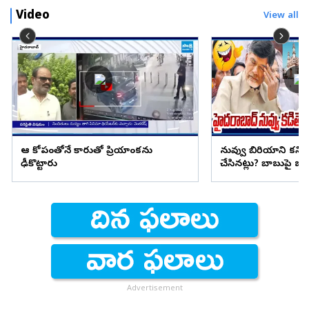
Video
View all
ఆ కోపంతోనే కారుతో ప్రియాంకను
నువ్వు బిరియాని కనిప
ఢీకొట్టారు
చేసినట్లు? బాబుపై బుగ్గన
Advertisement