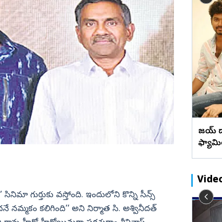
బేడ్కర్‌ కోనసీమ
రాజన్న
ఫొటోలు
మేటి చిత్రా
‘పుస్తెలు అమ్మి అయినా పులస తినాలి’
ఖమ్మం
వీడియోలు
వెబ్ స్టోరీస్
పులస చేప రుచి ప్రత్యేకత (ఫొటోలు)
భద్రాద్రి
మహబూబ్‌నగర్
జోగులాంబ
నాగర్ కర్నూల్
నారాయణపేట
వనపర్తి
విజయ్ వ
మెదక్
ఫ్యామ
ములు నెల్లూరు
సంగారెడ్డి
సిద్దిపేట
Vide
నల్గొండ
’ సినిమా గుర్తుకు వస్తోంది. ఇందులోని కొన్ని సీన్స్‌
సూర్యాపేట
మ్మకం కలిగింది’’ అని నిర్మాత సి. అశ్వినీదత్‌
రాజమండ్రి డాక్టర్ ప్రియాంక ఘటనపై ఫ్రెండ్స్
రామరాజు
యాదాద్రి