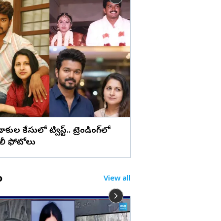
లు
మేడ్చల్ మల్కాజిగిరి జిల్లా
బోనాల పండుగ (ఫొటోల
ిడాకుల కేసులో ట్విస్ట్.. ట్రెండింగ్‌లో
ిలీ ఫోటోలు
o
View all
మూడు రోజులు భారీ వర