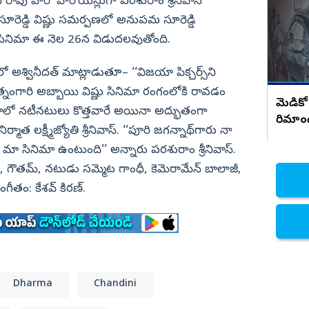
సంచలన నిజాలు..!
రావు హీరో హీరోయిన్లుగా పరశురాం శ్రీనివాస్‌
’. సూరెడ్డి విష్ణు సమర్పణలో అనుపమ సూరెడ్డి
నిజామాబాద్
 ఈ సినిమా ఈ నెల 26న విడుదలవుతోంది.
్యం
కామారెడ్డి
ి
రంగారెడ్డి
లో అశ్వినీదత్‌ మాట్లాడుతూ– ‘‘విజయా పిక్చర్స్‌ని
వికారాబాద్
రత్నంగారి అబ్బాయి విష్ణు సినిమా రంగంలోకి రావడం
మెడికో
మాలో నటీనటులు కొత్తవారే అయినా అద్భుతంగా
వరంగల్
రిమాం
మాత లక్ష్మీజ్యోతి శ్రీనివాస్‌. ‘‘పూరి జగన్నాథ్‌గారు నా
హన్మకొండ
 మా సినిమా ఉంటుంది’’ అన్నారు పరశురాం శ్రీనివాస్‌.
జనగాం
 గౌతమ్, నటుడు సమ్మెట గాంధీ, కెమెరామేన్‌ బాలాజీ,
జయశంకర్
గీతం: కేశవ్‌ కిరణ్‌.
మహబూబాబాద్
ములుగు
Dharma
Chandini