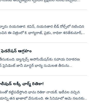
కంటే అద్భుతమైన స్పందన ప్రేక్షకుల నుంచి వచ్చింది.
టున్నారు నయనతార. కవిన్, నయనతార లీడ్‌ రోల్స్‌లో నటించిన
చిన ఈ చిత్రంలో కె. భాగ్యరాజ్, ప్రభు, రాధికా శరత్‌కుమార్,
్ ఫెడరేషన్ ఆగ్రహం
యం తీసుకుంది. డ్యాన్సర్స్ అసోసియేషన్‌కు సహాయ నిరాకరణ
ేషన్ ప్రెసిడెంట్ జానీ మాస్టర్ భార్య సుమలత తీరును
డ్ లక్కీ ఛార్మ్‌ రితికా!
ో కట్టిపడేస్తోంది భామ రితికా నాయక్. ఇటీవల వచ్చిన
యాన్ని తన ఖాతాలో వేసుకుంది. ఈ సినిమాలో ఆమె నటనకు,