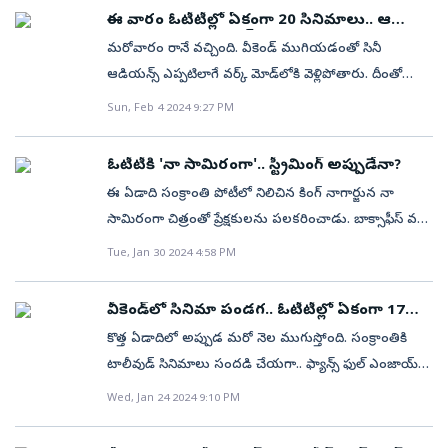
రానున్నాయో తెలుసుకోవాలని ఆడియన్స్‌లో ఆసక్తి నెలకొంది.
చెందిన రెజ్లర్ పాత్రలో కనిపించారు. ఈ చిత్రంలో డ్యుయల్‌
ఈ వారం ఓటీటీల్లో ఏకంగా 20 సినిమాలు.. ఆ
అయితే ఈ వారంలో తెలుగు ప్రేక్షకులను అలరించేదుకు
మూడు మాత్రం స్పెషల్!
రోల్‌లో ఆకట్టుకున్నారు. బాలీవుడ్ భామ సోనాలి కులకర్ణి
మరోవారం రానే వచ్చింది. వీకెండ్‌ ముగియడంతో సినీ
నాగార్జున వచ్చేస్తున్నాడు. సంక్రాంతికి సందర్భంగా రిలీజైన నా
హీరోయిన్‌గా నటించింది. మోహ‌న్ లాల్ కెరీర్‌లో మ‌ల‌యాళంలో
ఆడియన్స్ ఎప్పటిలాగే వర్క్‌ మోడ్‌లోకి వెళ్లిపోతారు. దీంతో
సామిరంగ ఓటీటీ ప్రియులకు అందుబాటులోకి రానుంది.
అత్య‌ధిక న‌ష్టాల‌ను మిగిల్చిన సినిమాల్లో ఒక‌టిగా నిలిచింది,
ఓటీటీల్లో వచ్చే సినిమాల కోసం ఆసక్తితో ఎదురు చూస్తుంటారు.
Sun, Feb 4 2024 9:27 PM
అదేవిధంగా దాదాపు 9 నెలల తర్వాత వివాదస్పద కేరళ స్టోరీ
కాగా.. గతేడాది జైలర్, నేరు సినిమాలతో అలరించిన మోహన్‌
కాగా.. గతవారం బాక్సాఫీస్ వద్ద చిన్న సినిమాలు సందడి
ఓటీటీ స్ట్రీమింగ్‌ రెడీ అయిపోయింది. ఆ రెండు సినిమాలే
లాల్.. ప్రస్తుతం బరోజ్ అనే చిత్రంలో నటిస్తున్నారు.
చేశాయి. ఏకంగా ఐదు సినిమాలు థియేటర్లలో రిలీజ్‌
ప్రేక్షకులకు కాస్తా ఇంట్రెస్ట్‌ పెంచేస్తున్నాయి. వీటితో పాటు పలు
ఓటీటీకి 'నా సామిరంగా'.. స్ట్రీమింగ్ అప్పుడేనా?
అయ్యాయి. ఒకటి, రెండు చిత్రాలు మినహా ప్రేక్షకులను పెద్దగా
వెబ్‌ సిరీస్‌లు, సినిమాలు ఈ వారంలో అలరించనున్నాయి.
ఈ ఏడాది సంక్రాంతి పోటీలో నిలిచిన కింగ్ నాగార్జున నా
ఆకట్టుకోలేకపోయాయి. దీంతో వచ్చేవారంలో ఓటీటీల్లో ఎలాంటి
అవేంటో మీరు ఓ లుక్కేయండి. నెట్‌ఫ్లిక్స్‌ కిల్‌ మీ ఇఫ్ యూ
సామిరంగా చిత్రంతో ప్రేక్షకులను పలకరించాడు. బాక్సాఫీస్ వద్ద
సినిమాలు వస్తున్నాయో అన్నదానిపై ప్రేక్షకుల్లో ఆసక్తి నెలకొంది.
డేర్(నెట్‌ఫ్లిక్స్‌ మూవీ) - ఫిబ్రవరి 13 సదర్లాండ్‌ టిల్‌ ఐ డై
ఈ మూవీ హిట్‌ టాక్‌ను సొంతం చేసుకుంది. పొంగల్‌ బరిలో
Tue, Jan 30 2024 4:58 PM
ఈ వారంలో ముఖ్యంగా సంక్రాంతికి సందడి చేసిన సినిమాలు
-సీజన్-3(డాక్యుమెంటరీ సిరీస్) - ఫిబ్రవరి 13 టేలర్‌ టామ్లిన్‌సన్
గుంటూరు కారం, హనుమాన్,సైంధవ్‌ చిత్రాలతో పోటీపడి బ్రేక్
వచ్చేస్తున్నాయి. అందులో మహేశ్ బాబు గుంటూరు కారం,
: హ్యావ్ ఇట్ ఆల్(కామెడీ సిరీస్) - ఫిబ్రవరి 13 ఏ సోవేటో లవ్‌
ఈవెన్ సాధించింది. తొలి రోజే రూ.5 కోట్లకుపైగా వసూళ్లు
కోలీవుడ్ స్టార్‌ హీరో ధనుశ్ కెప్టెన్ మిల్లర్‌, కన్నడ స్టార్‌ దర్శన
వీకెండ్‌లో సినిమా పండగ.. ఓటీటీల్లో ఏకంగా 17
స్టోరీ - ఫిబ్రవరి 14 గుడ్ మార్నింగ్ వెరోనికా- సీజన్-3 (వెబ్
రాబట్టిన ఈ చిత్రం అదే జోరును కొనసాగించింది. ఈ మూవీని
చిత్రాలు!
నటించిన కాటేరా స్ట్రీమింగ్‌కు వచ్చేస్తున్నాయి. వీటితో భూమి
కొత్త ఏడాదిలో అప్పుడ మరో నెల ముగుస్తోంది. సంక్రాంతికి
సిరీస్) - ఫిబ్రవరి 14 ది హార్ట్‌ బ్రేక్ ఏజెన్సీ - ఫిబ్రవరి 14 లవ్ ఇజ్
మలయాళ చిత్రానికి రీమేక్‌గా విజయ్ బిన్నీ దర్శకత్వంతో
ఫెడ్నేకర్ క్రైమ్ థ్రిల్లర్‌ భక్షక్‌, సుస్మితా సేన్ ఆర్య-3 వెబ్ సిరీస్
టాలీవుడ్‌ సినిమాలు సందడి చేయగా.. ఫ్యాన్స్ ఫుల్ ఎంజాయ్
బ్లైండ్‌- సీజన్ 6(వెబ్ సిరీస్) - ఫిబ్రవరి 14 ప్లేయర్స్(నెట్‌ఫ్లిక్స్‌
తెరకెక్కించారు. అయితే ఈ సినిమా ఓటీటీ రిలీజ్‌పై
ఆసక్తి పెంచుతున్నాయి. అంతే కాకుండా ఈ వారంలో మాస్
చేశారు. ఇక సంక్రాంతి చిత్రాల హడావుడి అంతా
మూవీ) - ఫిబ్రవరి 14 ఐరావాబి స్కూల్ ఆఫ్ గర్ల్స్‌-
Wed, Jan 24 2024 9:10 PM
అభిమానుల్లో ఆసక్తి నెలకొంది. ఓటీటీకి ఎప్పుడొస్తుందా అని
మహారాజా నటించిన ఈగల్‌ థియేటర్ల వద్ద సందడి చేయనుంది.
అయిపోయింది. అయితే జవవరి చివరి వారంలోనూ మరికొన్ని
సీజన్-2(వెబ్ సిరీస్) - ఫిబ్రవరి 15 హోస్‌ ఆఫ్‌ నింజాస్(వెబ్
ఆసక్తిగా ఎదురు చూస్తున్నారు. అయితే ఈ మూవీ ఓటీటీ
మరీ ఈ వారంలో ఏయే సినిమా ఎక్కడ స్ట్రీమింగ్ కానుందో
చిత్రాలు థియేటర్లలో సందడి చేసేందుకు వస్తున్నాయి.