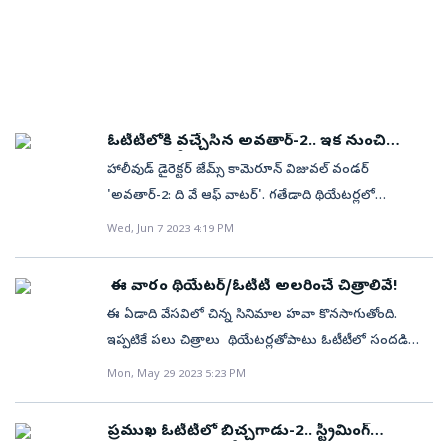
అభిమానుల్లో ఉన్నా సందేహాలను సమాధానాలిచ్చారు. ఆ
ప్రసీద్ధ్ కృష్ణ. చదవండి: CSK To Release Ben Stokes: చెన్నై
ఫార్ములాను అనుసరిస్తూ పోతుంటాయి. ఇటీవల ఐపీఎల్-2023
తర్వాత అభిమానులతో సెల్ఫీలు దిగారు. (ఇది చదవండి:
సూపర్‌ కింగ్స్‌ కీలక నిర్ణయం.. 16 కోట్ల ఆటగాడికి గుడ్‌బై
సీజన్‌ను రిలయన్స్ జియో ఆధీనంలోని ఓటీటీ ప్లాట్‌ఫామ్..
'ఎవరితోనైనా కమిట్ అయితేనే అలా..' బుల్లితెర నటిపై దారుణ
జియో సినిమాలో ఉచితంగా ప్రసారం చేయడం ద్వారా లక్షల
కామెంట్స్!)
మంది వీక్షకులను సొంతం చేసుకున్న సంగతి తెలిసిందే.
తాజాగా ఇదే బాటలో డిస్నీ హాట్‌స్టార్‌ కూడా నడవనుంది. ఈ
ఓటీటీలోకి వచ్చేసిన అవతార్‌-2.. ఇక నుంచి
ఏడాది జరిగే ఆసియా కప్, వన్డే ప్రపంచకప్‌లను మొబైల్‌
ఉచితంగానే!
హాలీవుడ్ డైరెక్టర్ జేమ్స్ కామెరూన్ విజువల్ వండర్
ఫోన్‌లలో ఉచితంగా స్ట్రీమింగ్‌ చేయాలని నిర్ణయించింది. దీని
'అవతార్-2: ది వే ఆఫ్ వాటర్'. గతేడాది థియేటర్లలో
ద్వారా తమ యూజర్ల సంఖ్యను మరింత పెంచుకోవాలని
విడుదలైన ఈ చిత్రం బాక్సాఫీస్ వద్ద భారీ వసూళ్లు సాధించింది.
భావిస్తోంది. ఇటీవల హాట్‌స్టార్ నుంచి ఐపీఎల్ ఇంటర్నెట్ ప్రసార
Wed, Jun 7 2023 4:19 PM
ప్రపంచ వ్యాప్తంగా 160 భాషల్లో విడుదలైన ఈ చిత్రం బాక్సాఫీస్‌
హక్కులను సొంతం చేసుకున్న జియో..కేవలం యాప్‌ డౌన్‌లోడ్‌
వద్ద కలెక్షన్ల సునామీ సృష్టించింది. ఈ సినిమా డిసెంబర్‌16న
చేసుకుంటే చాలు, రుసుము చెల్లించకుండా ప్రపంచ కప్‌
ఈ వారం థియేటర్‌/ఓటీటీ అలరించే చిత్రాలివే!
ప్రేక్షకుల ముందుకు వచ్చిన సంగతి తెలిసిందే. (ఇది
మ్యాచ్‌లను వీక్షించవచ్చని ప్రకటించింది. దీంతో ఐపీఎల్ టోర్నీ
ఈ ఏడాది వేసవిలో చిన్న సినిమాల హవా కొనసాగుతోంది.
చదవండి: ఓటీటీలో అవతార్-2.. ఇక నుంచి ఫ్రీగా
జరిగిన ఐదు వారాల్లో రికార్డు స్థాయిలో జియో సినిమా రికార్డు
ఇప్పటికే పలు చిత్రాలు థియేటర్లతోపాటు ఓటీటీలో సందడి
చూసేయొచ్చు!) అయితే ఇప్పటికే ఈ సినిమా రెంటల్‌ పద్ధతిలో
స్థాయిలో డిజిటల్ వీక్షకులను సొంతం చేసుకుంది.
చేస్తున్నాయి. జూన్‌ మొదటి వారంలోనూ చిన్న సినిమాలు
Mon, May 29 2023 5:23 PM
ఓటీటీలోకి వచ్చిన సంగతి తెలిసిందే. అయితే ఈరోజు నుంచి
అలరించేందుకు సిద్ధమయ్యాయి. ఎప్పటిలాగే ఈ వారం కూడా
ఇండియాలో ఫ్రీగా చూసేందుకు అందుబాటులోకి వచ్చింది.
థియేటర్లతో ఓటీటీలో అలరించే చిత్రాలేవో ఓ లుక్కేద్దాం.
ప్రముఖ ఓటీటీ సంస్థ డిస్నీ ప్లస్ హాట్‌ స్టార్‌లో స్ట్రీమింగ్
ప్రముఖ ఓటీటీలో బిచ్చగాడు-2.. స్ట్రీమింగ్‌
దగ్గుబాటి హీరో అహింస ప్రముఖ నిర్మాత సురేష్‌బాబు