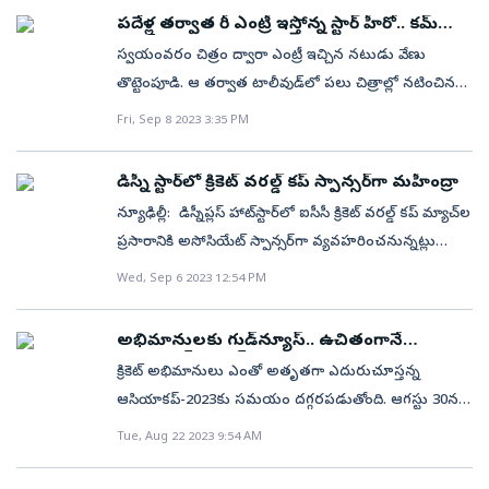
ఈ హక్కులను రిలయన్స్‌కు చెందిన వయాకామ్ 18 సొంతం
వారికి అనువైన ప్యాకేజీలను రూపొందించినట్లు గుప్తా చెప్పారు.
సెప్టెంబరు 20( స్ట్రీమింగ్ అవుతోంది) 13. కింగ్ ఆఫ్ కొత్త -
పదేళ్ల తర్వాత రీ ఎంట్రీ ఇస్తోన్న స్టార్ హీరో.. కమ్‌
చేసుకుంది. దీంతో భారతదేశంలో ఈ బిజినెస్ మరింత డెవలప్
‘పండుగ సీజన్‌ సందర్భంగా.. ఎవరైనా అడ్వరై్టజరు దీపావళి
బ్యాక్ ఇస్తాడా?
సెప్టెంబరు 22 14. నో వన్ విల్ సేవ్ యూ - సెప్టెంబరు 22 15. ద
స్వయంవరం చిత్రం ద్వారా ఎంట్రీ ఇచ్చిన నటుడు వేణు
చేయడానికి కంపెనీ అన్ని విధాలుగా సన్నద్ధమవుతోంది. ఇదీ
సమయంలో ఎక్కువ మంది కస్టమర్లు తమ ఉత్పత్తులపై
కర్దాషియన్స్ సీజన్ 4 - సెప్టెంబరు 23 అమెజాన్ ప్రైమ్ 16.
తొట్టెంపూడి. ఆ తర్వాత టాలీవుడ్‌లో పలు చిత్రాల్లో నటించిన
చదవండి: వినాయక చవితి బిజినెస్ ఇన్ని కోట్లా? విగ్రహాల ఖర్చే..
మక్కువ చూపుతారనే ఉద్దేశంతో పండుగకి ముందు ఓ రెండు
కసండ్రో - సెప్టెంబరు 22 17. ద కాంటినెంటల్: ఫ్రమ్ ద వరల్డ్
తనదైన నటనతో ప్రేక్షకులను మెప్పించాడు. దాదాపు 30కి పైగా
డిస్నీ ఇండియా వ్యాపారానికి
Fri, Sep 8 2023 3:35 PM
వారాలపాటు ప్రకటనలు ఇవ్వదల్చుకున్నారనుకుందాం. కాస్త
ఆఫ్ జాన్‌విక్ - సెప్టెంబరు 22 18. బ్లడ్ అండ్ చాక్లెట్- సెప్టెంబర్
చిత్రాల్లో నటించిన వేణు చాలా ఏళ్ల గ్యాప్ తర్వాత గతేడాది
సమందించిన చర్చలు ఇప్పటికే జరుపుతున్నట్లు బ్లూమ్ బర్గ్
ప్రీమియం చెల్లించి ఆ వ్యవధిలో మాత్రమే తమ ప్రకటనలను
19 (స్ట్రీమింగ్ అవుతోంది) ఆపిల్ ప్లస్ టీవీ 19. స్టిల్ అప్ -
రవితేజ నటించిన రామారావు ఆన్‌ డ్యూటీ చిత్రంలో ప్రత్యేక
వెల్లడించింది. కాగా ఈ చర్చలు డీల్ వరకు వెళ్లే అవకాశం లేదని
డిస్నీ స్టార్‌లో క్రికెట్‌ వరల్డ్‌ కప్‌ స్పాన్సర్‌గా మహీంద్రా
ప్రసారం చేసుకునేందుకు వీలు కలి్పంచేలా వారికోసం కస్టమైజ్డ్‌
సెప్టెంబరు 22 లయన్స్ గేట్ ప్లే 20. హీల్స్ సీజన్-2- సెప్టెంబర్
పాత్రలో కనిపించారు. తెలుగులో చెప్పవే చిరుగాలి, పెళ్లాం
కొందరు భావిస్తున్నారు. దీనిపై సంబంధిత అధికారులు
ప్యాకేజీని అందిస్తున్నాం’ అని తెలిపారు. వరల్డ్‌ కప్‌లో మరింత
న్యూఢిల్లీ: డిస్నీప్లస్‌ హాట్‌స్టార్‌లో ఐసీసీ క్రికెట్‌ వరల్డ్‌ కప్‌ మ్యాచ్‌ల
22 హోయ్‌చోయ్‌ 21. శిబ్‌పూర్ - సెప్టెంబర్ 22
ఊరెళితే, దమ్ము, గోపి గోపిక గోదావరి, హనుమాన్ జంక్షన్,
స్పందించకపోవడం గమనార్హం. అంతే కాకుండా ప్రస్తుతం
మంది ప్రకటనకర్తలు భాగమయ్యేందుకు డిజిటల్‌ ప్లాట్‌ఫామ్‌లో
ప్రసారానికి అసోసియేట్‌ స్పాన్సర్‌గా వ్యవహరించనున్నట్లు
శ్రీకృష్ణ 2006, చిరునవ్వుతో లాంటి చిత్రాల్లో నటించారు. (ఇది
ఐపీఎల్ స్ట్రీమింగ్‌తో జియో టీవీకి సబ్‌స్క్రైబర్స్ సంఖ్య భారీగా
‘‘సెల్ఫ్‌–సర్వ్‌ ఫ్రేమ్‌వర్క్‌’ను ప్రవేశపెట్టినట్లు గుప్తా తెలిపారు.
ఆటోమేజర్ మహీంద్రా అండ్‌ మహీంద్రా (ఎంఅండ్‌ఎం) ఒక
Wed, Sep 6 2023 12:54 PM
చదవండి: 'జవాన్‌' సినిమాను నిలబెట్టిన ఈ ఆరుగురు.. ఇప్పటి
పెరిగింది. ఈ సమయంలో డిస్నీ ఇండియాను రిలయన్స్ సొంతం
ఏజెన్సీలు, అడ్వరై్టజర్లు సేల్స్‌ టీమ్స్‌ జోక్యం లేకుండా, తమకు
ప్రకటనలో తెలిపింది. కీలక టార్గెట్‌ మార్కెట్లలోని
వరకు తీసిన సినిమాలు ఇవే) అయితే ఈ ఏడాది ఓటీటీలోకి
చేసుకుంటే.. ఈ రంగంలో కూడా అగ్రగామిగా నిలిచే అవకాశం
అవసరమైన వాటిని స్వయంగా బుక్‌ చేసుకునే వీలుంటుందని
వినియోగదారుల దృష్టిలో పడేందుకు ఇది ఉపయోగపడగలదని
కూడా ఎంట్రీ ఇస్తున్నారు. 2013 తర్వాత ఏ చిత్రంలోనూ లీడ్‌
అభిమానులకు గుడ్‌న్యూస్‌.. ఉచితంగానే
ఉంది.
వివరించారు.
సంస్థ వివరించింది. వచ్చే నెలలో ప్రారంభం కానున్న ఐసీసీ
ఆసియాకప్ మ్యాచ్‌లు చూడొచ్చు!
రోల్‌లో కనిపించని వేణు.. ప్రస్తుతం గట్టి కమ్‌బ్యాక్ ఇచ్చేందుకు
క్రికెట్‌ అభిమానులు ఎంతో అతృతగా ఎదురుచూస్తన్న
క్రికెట్ ప్రపంచ కప్ కోసం మహీంద్రా ఈ కీలక నిర్ణయం
ప్రయత్నిస్తున్నారు. చాలా ఏళ్ల పాటు సినిమాలకు దూరంగా
ఆసియాకప్‌-2023కు సమయం దగ్గరపడుతోంది. ఆగస్టు 30న
తీసుకుంది. తమ ఎస్‌యూవీలు, ట్రాక్టర్‌ బ్రాండ్లకు..భారతీయ క్రికెట్‌
వేణు ఎంట్రీపై అభిమానుల్లో ఆసక్తి నెలకొంది. చివరగా రవితేజ
ముల్తాన్‌ వేదికగా పాకిస్తాన్‌, నేపాల్‌ మధ్య జరగనున్న మ్యాచ్‌తో
Tue, Aug 22 2023 9:54 AM
స్ఫూర్తికి మధ్య పటిష్టమైన అనుబంధం ఉందని సంస్థ ఈడీ
'రామారావు ఆన్ డ్యూటీ'లో పోలీస్ అధికారిగా కనిపించిన వేణు
ఈ మెగా టోర్నీకి తెరలేవనుంది. ఇక ఈ టోర్నీ కోసం 17 మంది
రాజేశ్‌ జెజూరికర్‌ చెప్పారు. అక్టోబర్‌ 5 నుంచి వరల్డ్‌ కప్‌
'అతిథి' అనే వెబ్ సిరీస్‌లో నటిస్తున్నారు. ఈ వెబ్ సిరీస్‌లో
సభ్యులతో కూడిన భారత జట్టును బీసీసీఐ సోమవారం