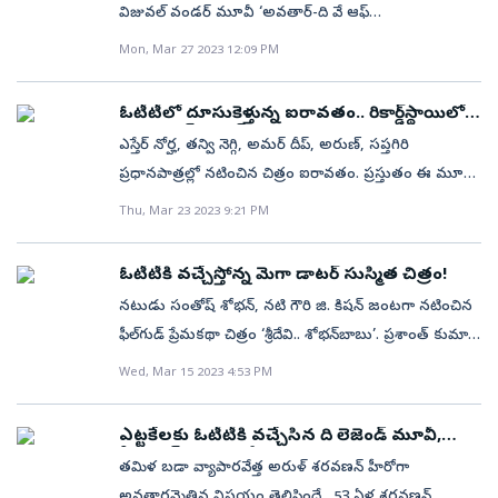
కార్తీక్‌ హీరోగా దర్శకుడు ఏఆర్‌ మురుగదాస్‌ సమర్పణలో
31 ఎ బ్యూటిఫుల్‌ లైఫ్‌ -హాలీవుడ్‌- జూన్‌ 1 న్యూ ఆమ్‌స్టర్‌
విజువల్ వండర్ మూవీ ‘అవతార్‌-ది వే ఆఫ్
అందుబాటులో ఉన్న నగరాల్లో యూజర్లు నెట్‌వర్క్‌లో ఎలాంటి
రూపొందించిన చిత్రం 'ఆగస్టు 16.. 1947'. ఈ చిత్రంలో రేవతి
డామ్‌ -వెబ్‌సిరీస్- జూన్‌ 1 ఇన్ఫినిటీ స్టోర్మ్‌ -హాలీవుడ్‌- జూన్‌ 1
వాటర్’(అవతార్‌-2). గతేడాది డిసెంబర్‌లో విడుదలైన ఈ
Mon, Mar 27 2023 12:09 PM
అవాంతరాలు లేకుండా ఇంటర్నెట్‌ను వినియోగించుకోవచ్చు.
శర్మ, పుగాజ్‌, రిచర్డ్‌ ఆష్టన్‌, జాసన్‌ షా తదితరులు కీలక
స్కూప్‌ -హిందీ సిరీస్‌- జూన్‌ 2 మ్యానిఫెస్ట్‌ -వెబ్‌సిరీస్‌-
చిత్రం ప్రపంచ బాక్సాఫీస్‌ వద్ద రికార్డు స్థాయిలో కలెక్షన్స్‌ని
వీటితో పాటు అమెజాన్‌, డిస్నీ ప్లస్‌ హాట్‌ స్టార్‌ వంటి ఓటీటీ
పాత్రలు పోషించారు. ఏప్రిల్‌ 14న తెలుగు ప్రేక్షకుల ముందుకు
జూన్‌2 జీ 5 విష్వక్‌ -తెలుగు- జూన్‌ 2 డిస్నీ+ హాట్‌స్టార్‌
రాబట్టింది. సముద్ర గర్భంలో ఓ అందమైన ప్రపంచం ఉందని
ప్లాట్‌ఫామ్స్‌ను ఉచితంగా వీక్షించవచ్చు. ఉచితంగా అమెజాన్‌,
ఓటీటీలో దూసుకెళ్తున్న ఐరావతం.. రికార్డ్‌స్థాయిలో
వచ్చిన ఈ చిత్రం అంతగా ఆకట్టుకోలేకపోయింది. టెంట్‌ కొట్ట
సులైకా మంజిల్‌ -మలయాళం- మే 30 బుక్‌ మై షో ఈవిల్‌
ఈ చిత్రం ద్వారా ప్రేక్షకులకు తెలియజేశారు జేమ్స్‌ కామెరూన్‌.
వ్యూయింగ్ మినిట్స్‌
డిస్నీ ప్లస్‌ హాట్‌ స్టార్‌ ప్లాట్‌ఫామ్స్‌ ఎయిర్‌టెల్‌ రూ. 499 ప్లాన్‌ : ఈ
ఎస్తేర్ నోర్హ, తన్వి నెగ్గి, అమర్ దీప్, అరుణ్, సప్తగిరి
ఓటీటీ ఫ్లాట్‌ఫాం వేదికగా మే 5వ తేదీ నుంచి స్ట్రీమింగ్
డెడ్‌ రైజ్‌ -హాలీవుడ్‌- జూన్‌ 2 జియో సినిమా అసుర్‌ 2 -హిందీ
ఇన్నాళ్లు థియేటర్‌ ఆడియన్స్‌ అలరించిన ఈ చిత్రం.. ఇప్పడు
ప్లాన్‌లో వినియోగదారులు 28 రోజుల వ్యాలిడిటీతో 5జీ అన్‌
ప్రధానపాత్రల్లో నటించిన చిత్రం ఐరావతం. ప్రస్తుతం ఈ మూవీ
కానుంది. ఓటీటీలో స్ట్రీమింగ్‌ అయ్యే వెబ్ సిరీస్‌లు/ చిత్రాలివే
సిరీస్‌- జూన్‌ 1
ఓటీటీ ప్రేక్షకులను పండోరా గ్రహానికి తీసుకెళ్లేందుకు సిద్దమైంది.
లిమిడెట్‌ కాలింగ్‌, అన్‌లిమిటెడ్‌ డేటా, రోజుకు 100
డిస్నీ ప్లస్ హాట్ స్టార్‌లో స్ట్రీమింగ్ అవుతోంది. చిన్న సినిమా
నెట్‌ఫ్లిక్స్‌ శాంక్చురీ - మే 4 ది లార్వా ఫ్యామిలీ-
Thu, Mar 23 2023 9:21 PM
ఇదిలా ఉంటే రేపు ఈ మూవీ ఓటీటీలోకి అందుబాటులోకి
ఎస్ఎంఎస్‌లు పంపుకోవచ్చు. అంతేకాదు 3 నెలల పాటు
అయినా ఊహించని రీతిలో ఆదరణ దక్కించుకుంది.
యామినేషన్‌- మే 4 తూ ఝూటీ మై మక్కార్‌ -హిందీ- మే 5
రానున్న సంగతి తెలిసిందే. ఇప్పటికే దీనిపై ‘అవతార్‌’ టీమ్‌
డిస్నీప్లస్‌ హాట్‌స్టార్‌, ఎక్స్‌ట్రీమ్‌యాప్స్‌ బెన్ఫిట్స్‌, వింక్‌ సబ్‌స్క్రిప్షన్‌
ఇప్పటివరకు 200 మిలియన్స్‌కు పైగా వ్యూయింగ్‌ మినిట్స్‌తో
3-తెలుగు- మే 5 అమృతం చందమామలో -తెలుగు- మే
అధికారిక ప్రకటన ఇచ్చిన సంగతి తెలిసిందే. ఇంతవరకు
ఓటీటీకి వచ్చేస్తోన్న మెగా డాటర్‌ సుస్మిత చిత్రం!
ఇలా అనేక ఆఫర్లు పొందవచ్చు. ఒకవేళ 5జీ లేకపోతే 4జీ
దూసుకెళ్తోంది. ఈ మూవీ నవంబర్ 17 నుంచి స్ట్రీమింగ్
5 యోగి -తెలుగు- మే5 రౌడీ ఫెలో -తెలుగు- మే 5
చూడని విశేషాలను మూడు గంటలపాటు చూసేందుకు సిద్ధం
నటుడు సంతోష్‌ శోభన్‌, నటి గౌరి జి. కిష‌న్‌ జంటగా నటించిన
యూజర్లు ప్రతిరోజు 3జీబీ డేటాను వినియోగించుకోవచ్చు
అవుతోంది. నూజివీడు టాకీస్‌పై రేఖ పలగని సమర్పణలో రాంకీ
తమ్ముడు -తెలుగు- మే 5 జీ 5 ఫైర్‌ ఫ్లైస్‌ -హిందీ సిరీస్‌- మే 5
అవ్వండి’ అంటూ ట్వీట్‌ చేసింది. ఈ సినిమా డిజిటల్‌ రైట్స్‌ని
ఫీల్‌గుడ్‌ ప్రేమకథా చిత్రం ‘శ్రీదేవి.. శోభన్‌బాబు’. ప్ర‌శాంత్ కుమార్
ఎయిర్‌టెల్‌ రూ. 839 ప్లాన్‌ : 84 రోజుల వ్యాలిడిటీతో 5జీ డేటా,
పలగాని, బాలయ్య చౌదరి చల్లా, లలిత కుమారి తోట ఈ
షెభాష్‌ ఫెలూద -బెంగాలీ- మే 5 డిస్నీప్లస్ హాట్‌స్టార్‌ కరోనా
ప్రముఖ ఓటీటీ సంస్థ డిస్నీ ప్లస్‌ హాట్‌స్టార్‌ భారీ రేటుకు సొంతం
దిమ్మల‌ దర్శకుడు. చిరంజీవి పెద్దకుమార్తె సుస్మిత నిర్మాతగా
అన్‌లిమిటెడ్‌ కాలింగ్‌, 100 ఎస్‌ఎంస్‌ఎస్‌లు పంపుకోవచ్చు.
Wed, Mar 15 2023 4:53 PM
చిత్రాన్ని నిర్మించారు. అసలు కథేంటంటే.. శ్లోక అనే
పేపర్స్‌ -మలయాళ మూవీ- మే 5 సాస్‌ బహూ ఔర్‌ ఫ్లమింగో
చేసుకుంది. కానీ ఒక్క హాట్‌స్టార్‌లోనే కాకుండా రేపు ఈ మూవీ
వ్యవహరించిన ఈ సినిమా గత నెలలో విడుదలై మిశ్రమ
3నెలల పాటు డిస్నీప్లస్‌హాట్‌ స్టార్‌, ఎక్స్‌ట్రీమ్‌ యాప్‌ బెన్ఫిట్స్‌,
బ్యూటీషియన్ కి బర్త్ డే రోజు ఒక వైట్ కెమెరా గిఫ్ట్‌గా వస్తుంది.
-హిందీ- మే 5
పలు ఓటీటీల్లో సందడి చేసేందుకు రేడీ అయ్యింది. మూవీఎస్‌
స్పందనలకే పరిమితమైంది. కాగా, తాజాగా ఈ సినిమా త్వరలో
రివార్డ్స్‌ మినీ సబ్‌స్క్రిప్షన్‌, వింక్‌ సబ్‌స్క్రిప్షన్‌ను సొంతం
అప్పటి నుంచి ఆమె లైఫ్ తలక్రిందులవుతుంది. బర్త్ డే
ఎట్టకేలకు ఓటీటీకి వచ్చేసిన ది లెజెండ్ మూవీ,
ఎనీ వేర్‌, యాపిల్‌ టీవీ, ప్రైమ్‌ వీడియో, వుడు, ఎక్స్‌ఫినిటీ,
ఓటీటీలోకి రానుంది. డిస్నీ ప్లస్‌ హాట్‌స్టార్‌ వేదికగా ఈ నెల 30
స్ట్రీమింగ్‌ ఎక్కడంటే..
చేసుకోవచ్చుకోవచ్చు. 4జీ యూజర్లు రోజుకు 2జీబీ డేటాను
వీడియోలు తీస్తే డెత్ డే వీడియో లు వస్తుంటాయి. అందులో
తమిళ బడా వ్యాపారవేత్త అరుళ్ శరవణన్ హీరోగా
గూగుల్‌ప్లే, ఏఎంసీ, మైక్రోసాఫ్ట్‌ మూవీ అండ్‌ టీవీల్లో ‘అవతార్2’
నుంచి ఇది స్ట్రీమింగ్‌ కానుంది. ఇదే విషయాన్ని సదరు ఓటీటీ
వినియోగించుకునే సౌకర్యం కల్పిస్తుంది ఎయిర్‌టెల్‌ సంస్థ.
ఇష్యూస్ డీకోడ్ చేసే క్రమంలో ఎన్నో రహస్యాలు
అవతారమెత్తిన విషయం తెలిసిందే. 53 ఏళ్ల శరవణన్‌