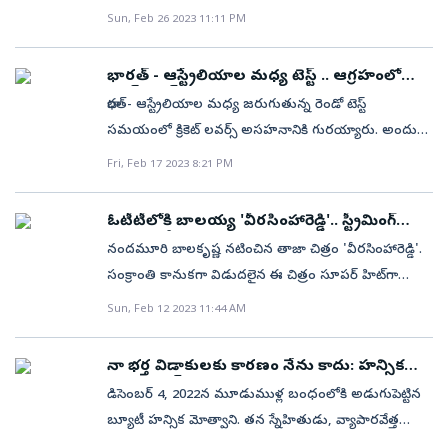
వాటర్’(అవతార్‌-2)ను తెరకెక్కించాడు. పార్ట్‌ 1లో అడవి
వెంకటేశ్‌ మహా, సుహాస్‌, బిందు మాధవి, మడోనా సెబాస్టియన్‌,
మోడల్ ఊర్వశి రౌటేలా హీరోయిన్లుగా నటించారు. శరవణన్
Sun, Feb 26 2023 11:11 PM
అందాను చూపిస్తే.. పార్ట్‌ 2లో సముద్రం లోపల మరో
రవీంద్ర విజయ్‌, ఫణి ఆచార్య కీలక పాత్రల్లో నటిస్తున్న
స్వయంగా నటించి, నిర్మించిన ఈ సినిమాని జేడీ-జెర్రీ
సుందరమైన ప్రపంచం ఉందని తెలియజేశాడు జేమ్స్‌
వెబ్‌సిరీస్‌ ‘యాంగర్‌ టేల్స్‌’. ప్రభల తిలక్‌ దర్శకుడు. ఇప్పటికే
దర్శకద్వయం తెరకెక్కించగా.. రఘువరన్ బిటెక్ ఫేమ్ ఆర్.
భారత్‌ - ఆస్ట్రేలియాల మధ్య టెస్ట్‌ .. ఆగ్రహంలో
కామెరూన్‌.
చిత్రీకరణ పూర్తి చేసుకున్న ఈ సిరీస్‌ మార్చి 9వ తేదీ నుంచి
క్రికెట్‌ లవర్స్‌
వేల్రాజ్ సినిమాటోగ్రఫీ, హారిస్ జయరాజ్ సంగీతం అందించారు.
భారత్‌- ఆస్ట్రేలియాల మధ్య జరుగుతున్న రెండో టెస్ట్‌
డిస్నీ+హాట్‌స్టార్‌ వేదికగా స్ట్రీమింగ్ కానుందని మేకర్స్
చదవండి: కాబోయే భార్య ఫొటో షేర్‌ చేసిన మంచు మనోజ్‌
సమయంలో క్రికెట్‌ లవర్స్‌ అసహనానికి గురయ్యారు. అందుకు
వెల్లడించారు. ఈ సందర్భంగా సిరీస్‌కు సంబంధించిన
Streaming Blasting from 12:30PM⚡️ 💥💫✨#Legend
స్ట్రీమింగ్‌ సంస్థ డిస్నీ ప్లస్‌ హాట్‌స్టార్‌ సేవల్లో అంతరాయమే
Fri, Feb 17 2023 8:21 PM
ట్రైలర్‌ను విడుదల చేశారు. ఎన్నో ఆశలతో ఉన్న నలుగురు
streaming in @DisneyPlusHS from Today 12.30
కారణమని తెలుస్తోంది. ప్రముఖ ఓటీటీ దిగ్గజం డిస్నీప్లస్‌ హాట్‌
వారికి నచ్చని జీవితం ఎదురైతే వారి మానసిక సంఘర్షణ
PM#LegendinDisneyHotstar#Tamil #Telugu
స్టార్‌ సేవలు డౌన్‌ అయ్యాయి. ప్రపంచ వ్యాప్తంగా సోషల్‌
ఏంటి? దాని వల్ల వారి జీవితాల్లో చోటు చేసుకున్న
ఓటీటీలోకి బాలయ్య 'వీరసింహారెడ్డి'.. స్ట్రీమింగ్‌
#Malayalam #Hindi @yoursthelegend #Legend
మీడియా ఇతర ఆన్‌ లైన్‌ సర్వీసుల్లో ఏర్పడిన అంతరాయాలు,
ఎక్కడంటే
పరిణామాలేంటి? అన్న ఆసక్తికర అంశాలతో ఈ సిరీస్‌ను
నందమూరి బాలకృష్ణ నటించిన తాజా చిత్రం 'వీరసింహారెడ్డి'.
#TheLegend #LegendSaravanan @DirJdjerry
వాటికి పరిష్కార మార్గాలు చూపే డౌన్‌డిటెక్టర్‌ సంస్థ 500
తెరకెక్కించారు. నటుడు సుహాస్‌ ఈ సిరీస్‌ను నిర్మిస్తుండటం
సంక్రాంతి కానుకగా విడుదలైన ఈ చిత్రం సూపర్‌ హిట్‌గా
@Jharrisjayaraj @thinkmusicindia @onlynikil #NM
మందికిపై యూజర్లు ఈ అంతరాయంపై ఫిర్యాదు చేసినట్లు
విశేషం.
నిలిచిన సంగతి తెలిసిందే. గోపీచంద్‌ మలినేని దర్శకత్వంలో
pic.twitter.com/FmRgRncylT — Legend Saravanan
Sun, Feb 12 2023 11:44 AM
తెలిపింది. వినియోగదారులు లాగిన్ చేయడానికి
తెరకెక్కిన ఆ సినిమాలో శ్రుతిహాసన్‌ హీరోయిన్‌గా నటించింది.
(@yoursthelegend) March 3, 2023
ప్రయత్నిస్తున్నప్పుడు తలెత్తిన ఎర్రర్ మెసేజ్‌
ఫ్యాక్షన్‌ బ్యాక్‌డ్రాప్‌లో తెరకెక్కిన ఈ సినిమా బాలయ్య కెరీర్‌లోనే
స్క్రీన్‌షాట్‌లను ట్విటర్‌లో షేర్ చేసినట్లు నివేదించింది.
నా భర్త విడాకులకు కారణం నేను కాదు: హన్సిక
బిగ్గెస్ట్‌ బ్లాక్‌ బస్టర్‌గా నిలిచింది. తాజాగా వీరసింహారెడ్డి ఓటీటీలో
ఎమోషనల్
డౌన్‌డిటెక్టర్‌లోని అవుట్‌టేజ్ మ్యాప్ ప్రకారం..ఢిల్లీ, జైపూర్, లక్నో,
డిసెంబర్‌ 4, 2022న మూడుముళ్ల బంధంలోకి అడుగుపెట్టిన
అలరించడానికి సిద్దమయ్యింది. ప్రముఖ ఓటీటీ ప్లాట్‌ఫాం డిస్నీ+
కోల్‌కతా, నాగ్‌పూర్, హైదరాబాద్, ముంబై, చండీగఢ్‌ల నుంచి
బ్యూటీ హన్సిక మోత్వాని. తన స్నేహితుడు, వ్యాపారవేత్త
హాట్ స్టార్‌ భారీగా ఈ చిత్రం డిజిటల్‌ రైట్స్‌ను సొంతం చేసుకుంది.
యూజర్లు ఫిర్యాదులు ఎక్కువగా ఉన్నాయి.ఈ సాంకేతిక
అయిన సోహైల్‌ కతూరియాతో ఆమె వివాహం ఘనంగా జరిగిన