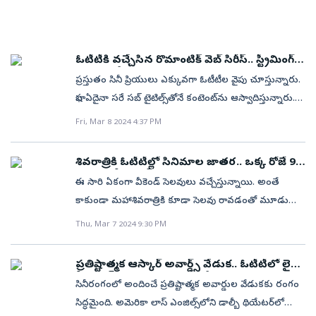
#HotstarSpecials #Lootere is now streaming. Watch
చేయాలనుకున్నప్పుడు చమత్కారంతో కూడిన రచన అనేది
సినిమా) - మార్చి 14 గర్ల్స్ 5 ఎవా: సీజన్ 3 (ఇంగ్లీష్ సిరీస్) -
now: https://t.co/KnAtofkAqW
ఎంతో అవసరం. మా త్రీ ఆటమ్ లీవ్స్ బ్యానర్‌పై కొత్త రైటర్స్,
మార్చి 14 చికెన్ నగ్గెట్ (కొరియన్ సిరీస్) - మార్చి 15 ఐరిష్
pic.twitter.com/NSqwm5GUnG — Disney+ Hotstar
దర్శకులను ప్రోత్సహిస్తున్నాం. అలాగే సినిమాలను, వెబ్
విష్ (ఇంగ్లీష్ మూవీ) - మార్చి 15 ఐరన్ రియన్ (స్పానిష్
(@DisneyPlusHS) March 21, 2024
ఓటీటీకి వచ్చేసిన రొమాంటిక్ వెబ్ సిరీస్‌.. స్ట్రీమింగ్
సిరీస్‌లను నిర్మిస్తున్నాం. మా బ్యానర్‌కు ఇండస్ట్రీలో ఓ గుర్తింపు
సిరీస్) - మార్చి 15 మర్డర్ ముబారక్ (హిందీ సినిమా) -
ఎక్కడంటే?
ప్రస్తుతం సినీ ప్రియులు ఎ‍క్కువగా ఓటీటీల వైపు చూస్తున్నారు.
రావటం అనేది చాలా సంతోషంగా ఉంది. ఇలాంటి ఆసక్తికరమైన
మార్చి 15 అమెజాన్ ప్రైమ్ బిగ్ గర్ల్స్ డోంట్ క్రై (హిందీ సిరీస్)
భాష ఏదైనా సరే సబ్‌ టైటిల్స్‌తోనే కంటెంట్‌ను ఆస్వాదిస్తున్నారు.
కథలను అందించటానికి ప్రయత్నిస్తూనే ఉంటాం. త్వరలోనే
- మార్చి 14 ఇన్విన్సబుల్ సీజన్ 2 పార్ట్ 2 (ఇంగ్లీష్ సిరీస్) -
సినీ ప్రేక్షకుల అభిరుచికి తగ్గట్టుగానే సరికొత్త కాన్సెప్ట్‌తో వెబ్
మరికొన్ని వెబ్ సిరీస్‌లతో మీ ముందుకు వస్తా' అని అన్నారు.
మార్చి 14 ఫ్రిడా (ఇంగ్లీష్ మూవీ) - మార్చి 15 హాట్‌స్టార్
Fri, Mar 8 2024 4:37 PM
సిరీస్‌లు రూపొందిస్తున్నారు. ఇటీవల అమెజాన్‌ ప్రైమ్‌లో
గ్రేస్ అనాటమీ: సీజన్ 20 (ఇంగ్లీష్ సిరీస్) - మార్చి 15 సేవ్ ద
రిలీజైన మలయాళ వెబ్ సిరీస్‌ పోచర్‌కు అభిమానుల నుంచి
టైగర్స్ సీజన్ 2 (తెలుగు సిరీస్) - మార్చి 15 టేలర్ స్విఫ్ట్: ద
శివరాత్రికి ఓటీటీల్లో సినిమాల జాతర.. ఒక్క రోజే 9
విశేష స్పందన లభించింది. తాజాగా మరో సరికొత్త కంటెంట్‌తో
చిత్రాలు స్ట్రీమింగ్!
ఎరాస్ టూర్ (ఇంగ్లీష్ మూవీ) - మార్చి 15 జీ5 మెయిన్
ఈ సారి ఏకంగా వీకెండ్‌ సెలవులు వచ్చేస్తున్నాయి. అంతే
తెరకెక్కించిన వెబ్ సిరీస్‌ ఓటీటీకి వచ్చేసింది. ఇంతకీ అదేంటో
అటల్ హూ (హిందీ సినిమా) - మార్చి 14 సోనీ లివ్
కాకుండా మహాశివరాత్రికి కూడా సెలవు రావడంతో మూడు
చూద్దాం. అయాలి నటి అనుమోల్ ప్రధాన పాత్రలో నటించిన
భ్రమయుగం (తెలుగు డబ్బింగ్ మూవీ) - మార్చి 15 ఆపిల్ ప్లస్
రోజులు ఇక పండగే. ఈ నేపథ్యంలో వీకెండ్‌ ప్లాన్‌ ఇప్పటికే
Thu, Mar 7 2024 9:30 PM
తమిళ సిరీస్ హార్ట్‌ బీట్‌. మెడికల్ జానర్‌లో దీపక్ సుందర్‌రాజన్
టీవీ మ్యాన్ హంట్ (ఇంగ్లీష్ సిరీస్) - మార్చి 15 లయన్స్ గేట్
వేసుకుని ఉంటారు. ఏయే సినిమాలు చూడాలి? ఓటీటీల్లో
దర్శకత్వంలో తెరకెక్కించారు. ఈ సిరీస్‌లో చాలామంది
ప్లే నో వే అప్ (ఇంగ్లీష్ చిత్రం) - మార్చి 15 బుక్ మై షో ద
ఎలాంటి సినిమాలు వస్తున్నాయి? థియేటర్లకు రానున్న
కొత్తవారు నటించారు. ఈ రొమాంటిక్ యూత్‌పుల్‌ సిరీస్‌ మార్చి
ప్రతిష్టాత్మక ఆస్కార్ అవార్డ్స్ వేడుక.. ఓటీటీలో లైవ్
డెవిల్ కాన్స్‌పరసీ (ఇంగ్లీష్ సినిమా) - మార్చి 15 జియో సినిమా
చిత్రాలేంటి? అనే తెగ వెతికేస్తుంటారు. మీరు ఆశించినట్టే ఈ
స్ట్రీమింగ్.. ఎక్కడ చూడాలంటే?
8 నుంచి డిస్నీ ప్లస్ హాట్‌స్టార్‌లో స్ట్రీమింగ్ ‍అవుతోంది. ఈ
సినీరంగంలో అందించే ప్రతిష్టాత్మక అవార్డుల వేడుకకు రంగం
హనుమాన్ (హిందీ వెర్షన్ మూవీ) - మార్చి 16 ట్రాల్స్
సెలవుల్లో ఫుల్ ఎంటర్‌టైన్ చేసేందుకు చిత్రాలు రెడీ
సిరీస్‌ను అమెరికన్ షో గ్రేస్ అనాటమీ ఆధారంగా
సిద్ధమైంది. అమెరికా లాస్‌ ఎంజిల్స్‌లోని డాల్బీ థియేటర్‌లో
బ్యాండ్ టుగెదర్ (ఇంగ్లీష్ మూవీ) - మార్చి 17
అయిపోయాయి. టాలీవుడ్‌లో భీమా, గామి లాంటి పెద్ద చిత్రాలు