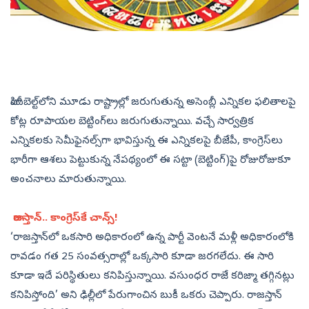
హిందీబెల్ట్‌లోని మూడు రాష్ట్రాల్లో జరుగుతున్న అసెంబ్లీ ఎన్నికల ఫలితాలపై
కోట్ల రూపాయల బెట్టింగ్‌లు జరుగుతున్నాయి. వచ్చే సార్వత్రిక
ఎన్నికలకు సెమీఫైనల్స్‌గా భావిస్తున్న ఈ ఎన్నికలపై బీజేపీ, కాంగ్రెస్‌లు
భారీగా ఆశలు పెట్టుకున్న నేపథ్యంలో ఈ సట్టా (బెట్టింగ్‌)పై రోజురోజుకూ
అంచనాలు మారుతున్నాయి.
రాజస్తాన్‌.. కాంగ్రెస్‌కే చాన్స్‌!
‘రాజస్తాన్‌లో ఒకసారి అధికారంలో ఉన్న పార్టీ వెంటనే మళ్లీ అధికారంలోకి
రావడం గత 25 సంవత్సరాల్లో ఒక్కసారి కూడా జరగలేదు. ఈ సారి
కూడా ఇదే పరిస్థితులు కనిపిస్తున్నాయి. వసుంధర రాజే కరిజ్మా తగ్గినట్లు
కనిపిస్తోంది’ అని ఢిల్లీలో పేరుగాంచిన బుకీ ఒకరు చెప్పారు. రాజస్తాన్‌