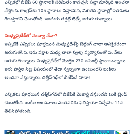
ఎన్నికల్లో బీజేపీ 60 స్థానాలకే పరిమితం కావచ్చని సట్టా మార్కెట్‌ అంచనా
వేస్తోంది. కాంగ్రెస్‌కు 105 స్థానాలు వస్తాయని, మిగిలిన స్థానాల్లో ఇతరులు
గెలుస్తారని చెబుతోంది. ఇందుకు తగ్గట్లే బెట్స్‌ జరుగుతున్నాయి.
మధ్యప్రదేశ్‌లో నువ్వా నేనా?
ఇప్పటికే ఎన్నికలు పూర్తయిన మధ్యప్రదేశ్‌పై బెట్టింగ్‌ చాలా ఆసక్తికరంగా
జరుగుతోంది. ఇరు పక్షాల మధ్య చాలా స్వల్ప వ్యత్యాసంతో పందేలు
జరుగుతున్నాయి. మధ్యప్రదేశ్‌లో మొత్తం 230 అసెంబ్లీ స్థానాలున్నాయి.
ఇరు పార్టీల సీట్ల విషయంలో తేడా స్వల్పంగా ఉంటుందని బుకీలు
అంచనా వేస్తున్నారు. చత్తీస్‌గఢ్‌లో బీజేపీదే హవా!
ఎన్నికలు పూర్తయిన చత్తీస్‌గఢ్‌లో బీజేపీకి మెజార్టీ వస్తుందని బుకీ ట్రెండ్‌
చెబుతోంది. బుకీల అంచనాలు ఎంతవరకు ఫలిస్తాయో వచ్చేనెల 11న
తెలిసిపోతుంది.