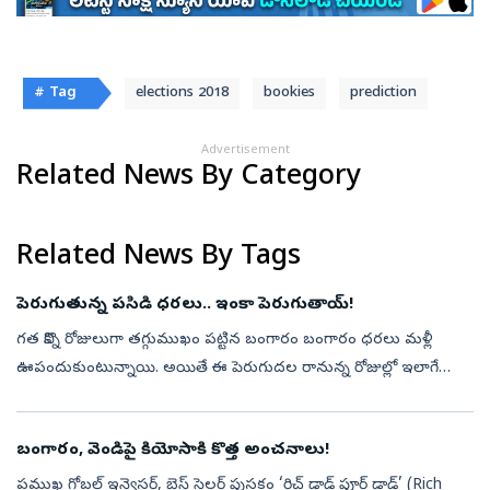
# Tag
elections 2018
bookies
prediction
Advertisement
Related News By Category
Related News By Tags
పెరుగుతున్న పసిడి ధరలు.. ఇంకా పెరుగుతాయ్‌!
గత కొన్ని రోజులుగా తగ్గుముఖం పట్టిన బంగారం బంగారం ధరలు మళ్లీ
ఊపందుకుంటున్నాయి. అయితే ఈ పెరుగుదల రానున్న రోజుల్లో ఇలాగే
కొనసాగుతుందని విశ్లేషకులు అంచనా వేస్తున్నారు. ప్రపంచవ్యాప్తంగా ఆర్థిక,
భౌగోళిక అన...
బంగారం, వెండిపై కియోసాకి కొత్త అంచనాలు!
ప్రముఖ గ్లోబల్ ఇన్వెస్టర్, బెస్ట్ సెల్లర్ పుస్తకం ‘రిచ్ డాడ్ పూర్ డాడ్’ (Rich