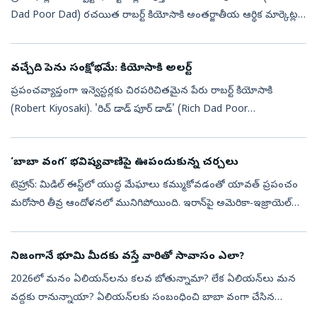
Dad Poor Dad) రచయిత రాబర్ట్ కియోసాకి అంతర్జాతీయ ఆర్థిక మార్కెట్లపై
మరోసారి సంచలన వ్యాఖ్యలు చేశారు. త్వరలోనే ప్రపంచవ్యాప్తం...
వచ్చేది పెను సంక్షోభమే: కియోసాకి అలర్ట్‌
ప్రపంచవ్యాప్తంగా ఇన్వెస్టర్లకు చిరపరిచితమైన పేరు రాబర్ట్ కియోసాకి
(Robert Kiyosaki). 'రిచ్ డాడ్ పూర్ డాడ్' (Rich Dad Poor
Dad)పుస్తకంతో ఆర్థిక పాఠాలు నేర్పిన ఆయన, తాజాగా సంచలన వ్యాఖ్యలు
చేశారు. 2026-2...
‘బాబా వంగ’ భవిష్యవాణిపై ఊపందుకున్న చర్చలు
టెహ్రాన్: మిడిల్‌ ఈస్ట్‌లో యుద్ధ మేఘాలు కమ్ముకోవడంతో యావత్ ప్రపంచం
మరోసారి తీవ్ర ఆందోళనలో మునిగిపోయింది. ఇరాన్‌పై అమెరికా-ఇజ్రాయెల్
సంయుక్తంగా మెరుపు దాడులు చేపట్టాయి. ఈ నేపధ్యంలో దివంగత
బల్గేరియన్ ప్...
నిజంగానే భూమి మీదకు వస్తే వారితో సావాసం ఎలా?
2026లో మనం ఏలియన్‌లను కలవ బోతున్నామా? లేక ఏలియన్‌లు మన
వద్దకు రానున్నాయా? ఏలియన్‌లకు సంబంధించి బాబా వంగా చేసిన
భవిష్యవాణి నిజమవుతుందా? నిజంగా ఏలియన్‌లు భూమి మీదకు