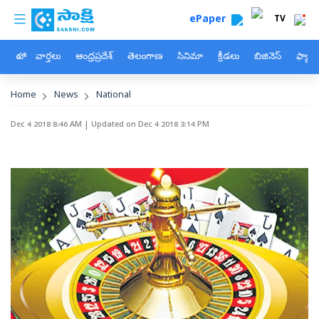
custom menu
Skip to main content
ePaper
TV
హోం
వార్తలు
ఆంధ్రప్రదేశ్
తెలంగాణ
సినిమా
క్రీడలు
బిజినెస్
ఫ్యామ
Breadcrumb
Home
News
National
Dec 4 2018 8:46 AM
| Updated on
Dec 4 2018 3:14 PM