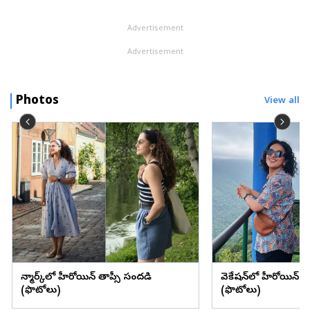
రానున్నాయా? అసలు ఏలియన్‌లు ఉన్నారా? ...
Advertisement
Advertisement
Photos
View all
డెన్మార్క్‌లో హీరోయిన్ తాప్సీ సందడి
వెకేషన్‌లో హీరోయిన్ శ్రద్
(ఫొటోలు)
(ఫొటోలు)