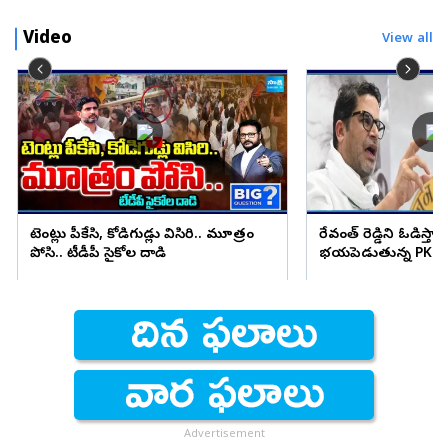
Video
View all
టెంట్లు పీకేసి, కోడిగుడ్లు విసిరి.. మూత్రం
రేవంత్ రెడ్డిని ఓడిస్తా..
పోసి.. టీడీపీ సైకోల దాడి
భయపెడుతున్న PK కామ
Advertisement