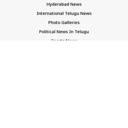
Hyderabad News
International Telugu News
Photo Galleries
Political News In Telugu
Sports News
TS Politics News
Telangana News
Telugu Movie Reviews
Company
About Us
Contact Us
Media Kit