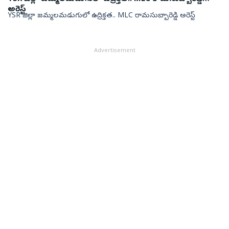
అరెస్ట్
YSR జిల్లా జమ్మలమడుగులో ఉద్రిక్తత.. MLC రామసుబ్బారెడ్డి అరెస్ట్
Advertisement