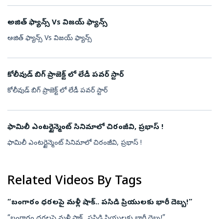
అజిత్ ఫ్యాన్స్ Vs విజయ్ ఫ్యాన్స్
అజిత్ ఫ్యాన్స్ Vs విజయ్ ఫ్యాన్స్
కోలీవుడ్ బిగ్ ప్రాజెక్ట్ లో లేడీ పవర్ స్టార్
కోలీవుడ్ బిగ్ ప్రాజెక్ట్ లో లేడీ పవర్ స్టార్
ఫామిలీ ఎంటర్టైన్మెంట్ సినిమాలో చిరంజీవి, ప్రభాస్ !
ఫామిలీ ఎంటర్టైన్మెంట్ సినిమాలో చిరంజీవి, ప్రభాస్ !
Related Videos By Tags
“బంగారం ధరలపై మళ్లీ షాక్.. పసిడి ప్రియులకు భారీ దెబ్బ!”
“బంగారం ధరలపై మళ్లీ షాక్.. పసిడి ప్రియులకు భారీ దెబ్బ!”