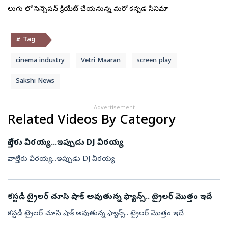
తెలుగు లో సెన్సెషన్ క్రియేట్ చేయనున్న మరో కన్నడ సినిమా
# Tag
cinema industry
Vetri Maaran
screen play
Sakshi News
Advertisement
Related Videos By Category
వాల్తేరు వీరయ్య...ఇప్పుడు DJ వీరయ్య
వాల్తేరు వీరయ్య...ఇప్పుడు DJ వీరయ్య
కస్టడీ ట్రైలర్ చూసి షాక్ అవుతున్న ఫ్యాన్స్.. ట్రైలర్ మొత్తం ఇదే
కస్టడీ ట్రైలర్ చూసి షాక్ అవుతున్న ఫ్యాన్స్.. ట్రైలర్ మొత్తం ఇదే