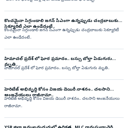
కొంచమైనా సిగ్గుండాలి జగన్ సీఎంగా ఉన్నప్పుడు చంద్రబాబుకు
సెక్యూరిటీ ఎలా ఉండేదంటే..
కొంచమైనా సిగ్గుండాలి జగన్ సీఎంగా ఉన్నప్పుడు చంద్రబాబుకు సెక్యూరిటీ
ఎలా ఉండేదంటే..
హిమాచల్ ప్రదేశ్ లో ఘోర ప్రమాదం.. బస్సు బోల్తా ఏడుగురు
మృతి..
హిమాచల్ ప్రదేశ్ లో ఘోర ప్రమాదం.. బస్సు బోల్తా ఏడుగురు మృతి..
హెరిటేజ్ అభివృద్ధి కోసం విజయ డెయిరీ నాశనం.. చలసాని
ఆంజనేయులు రాజీనామా..
హెరిటేజ్ అభివృద్ధి కోసం విజయ డెయిరీ నాశనం.. చలసాని ఆంజనేయులు
రాజీనామా..
YSR జిల్లా జమ్మలమడుగులో ఉద్రిక్తత.. MLC రామసుబ్బారెడ్డి