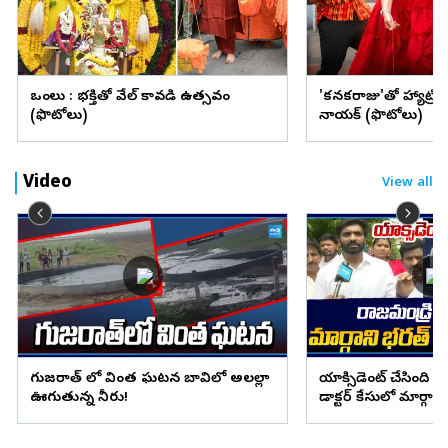
ఒంగోలు : భక్తితో వేల్ కావడి ఉత్సవం
'కనకరాజు'తో హ్యాట్రిక్ 
(ఫొటోలు)
నాయక్ (ఫొటోలు)
Video
View all
గుజరాత్ లో వింత ఘటన బావిలో అలల్లా
యాక్సిడెంట్ చేసింది వా
ఊగుతున్న నీరు!
డాక్టర్ కేసులో మార్
నిజాలు