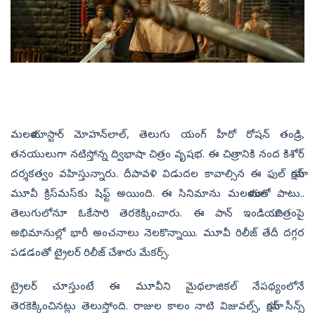
మలయాళ స్టార్‌ మోహన్‌లాల్‌, తెలుగు యంగ్‌ హీరో రోషన్‌ తండ్రి,
తనయులుగా నటిస్తోన్న ద్విభాషా చిత్రం వృషభ. ఈ చిత్రానికి నంద కిశోర్
దర్శకత్వం వహిస్తున్నారు. దీపావళి విడుదల కావాల్సిన ఈ ఫుల్ యాక్షన్‌
మూవీ క్రిస్‌మస్‌కు షిఫ్ట్ అయింది. ఈ సినిమాను మలయాళంతో పాటు..
తెలుగులోనూ ఓకేసారి తెరకెక్కించారు. ఈ పాన్ ఇండియా చిత్రంపై
అభిమానుల్లో భారీ అంచనాలు నెలకొన్నాయి. మూవీ రిలీజ్ తేదీ దగ్గర
పడడంతో ట్రైలర్ రిలీజ్ చేశారు మేకర్స్.
ట్రైలర్ చూస్తుంటే ఈ మూవీని మైథలాజికల్ నేపథ్యంలోనే
తెరకెక్కించినట్లు తెలుస్తోంది. రాజుల కాలం నాటి విజువల్స్, యాక్షన్ సీన్స్‌