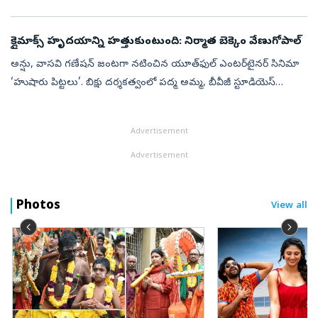
ఉండటంతో ‘చెన్నై లవ్‌ స్టోరీ’ సినిమాకు నేను దర్శకత్వం వహించాలనుకో...
క్లైమాక్స్‌ హృదయాన్ని హత్తుకుంటుంది: నిర్మాత బెక్కెం వేణుగోపాల్‌
అన్షు, వాసవి గణేషన్‌ జంటగా నటించిన యూత్‌ఫుల్‌ ఎంటర్‌టైనర్‌ సినిమా
‘హుషారు పిట్టలు’. బిక్షు దర్శకత్వంలో పద్మ అమ్మ, బీవీజీ స్టూడియెస్‌
సమర్పణలో రుద్ర క్రాంతి పిక్చర్స్‌పై వెంకట్‌ యాదవ్‌ నిర్మించారు. ఈ చ...
Advertisement
Advertisement
Photos
View all