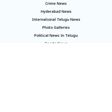
Crime News
Hyderabad News
International Telugu News
Photo Galleries
Political News In Telugu
Sports News
TS Politics News
Telangana News
Telugu Movie Reviews
Company
About Us
Contact Us