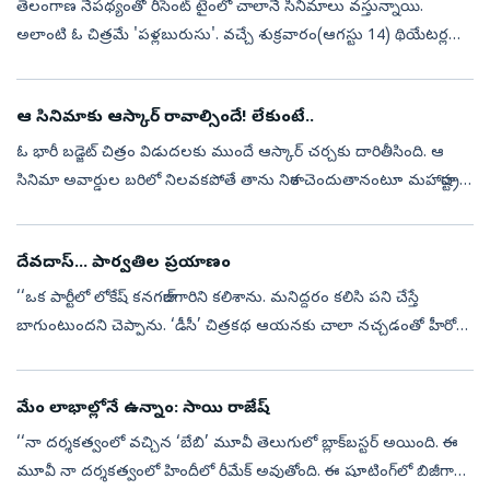
తెలంగాణ నేపథ్యంతో రీసెంట్ టైంలో చాలానే సినిమాలు వస్తున్నాయి.
‍‍అలాంటి ఓ చిత్రమే 'పళ్లబురుసు'. వచ్చే శుక్రవారం(ఆగస్టు 14) థియేటర్లలో
రిలీజయ్యే ఈ మూవీని నాగార్జునకు చెందిన అన్నపూర్ణ స్టూడియోస్ సంస్థ
నిర...
ఆ సినిమాకు ఆస్కార్‌ రావాల్సిందే! లేకుంటే..
ఓ భారీ బడ్జెట్‌ చిత్రం విడుదలకు ముందే ఆస్కార్‌ చర్చకు దారితీసింది. ఆ
సినిమా అవార్డుల బరిలో నిలవకపోతే తాను నిరాశ చెందుతానంటూ మహారాష్ట్ర
ముఖ్యమంత్రి దేవేంద్ర ఫడ్నవీస్‌ చేసిన వ్యాఖ్యలు ఆసక్తి రేపుతున్నాయ...
దేవదాస్‌... పార్వతిల ప్రయాణం
‘‘ఒక పార్టీలో లోకేష్‌ కనగరాజ్‌గారిని కలిశాను. మనిద్దరం కలిసి పని చేస్తే
బాగుంటుందని చెప్పాను. ‘డీసీ’ చిత్రకథ ఆయనకు చాలా నచ్చడంతో హీరోగా
నటించేందుకు వెంటనే ఓకే చెప్పారు. భారతీరాజా, సెల్వరాఘవన్, ధనుష్‌....
మేం లాభాల్లోనే ఉన్నాం: సాయి రాజేష్‌
‘‘నా దర్శకత్వంలో వచ్చిన ‘బేబి’ మూవీ తెలుగులో బ్లాక్‌బస్టర్‌ అయింది. ఈ
మూవీ నా దర్శకత్వంలో హిందీలో రీమేక్‌ అవుతోంది. ఈ షూటింగ్‌లో బిజీగా