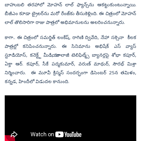
బాహుబలి తరహాలో మోహన్ లాల్‌ ఫ్యాన్స్‌ను ఆకట్టుకుంటున్నాయి.
బీజీఎం కూడా ట్రైలర్‌ను మరో రేంజ్‌కు తీసుకెళ్లింది. ఈ చిత్రంలో మోహన్‌
లాల్ తొలిసారిగా రాజు పాత్రలో అభిమానులను అలరించనున్నారు.
కాగా.. ఈ చిత్రంలో సమర్జిత్ లంకేష్, రాగిణి ద్వివేది, నేహా సక్సెనా కీలక
పాత్రల్లో కనిపించనున్నారు. ఈ సినిమాను అభిషేక్ ఎస్ వ్యాస్
స్టూడియోస్‌, కనెక్ట్ట్ మీడియా, బాలాజీ టెలిఫిల్మ్స్ బ్యానర్లపై శోభా కపూర్,
ఏక్తా ఆర్‌. కపూర్, సీకే పద్మకుమార్, వరుణ్‌ మాథుర్, సౌరభ్‌ మిశ్రా
నిర్మించారు. ఈ మూవీ క్రిస్మస్‌ సందర్భంగా డిసెంబర్‌ 25న తమిళం,
కన్నడ, హిందీలో విడుదల కానుంది.