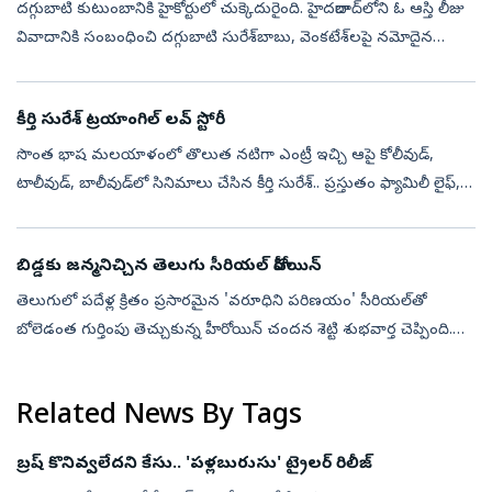
దగ్గుబాటి కుటుంబానికి హైకోర్టులో చుక్కెదురైంది. హైదరాబాద్‌లోని ఓ ఆస్తి లీజు
వివాదానికి సంబంధించి దగ్గుబాటి సురేశ్‌బాబు, వెంకటేశ్‌లపై నమోదైన
క్రిమినల్‌ కేసును కొట్టేసేందుకు హైకోర్టు నిరాకరించింది. ఈ కే...
కీర్తి సురేశ్ ట్రయాంగిల్ లవ్ స్టోరీ
సొంత భాష మలయాళంలో తొలుత నటిగా ఎంట్రీ ఇచ్చి ఆపై కోలీవుడ్‌,
టాలీవుడ్‌, బాలీవుడ్‌‌లో సినిమాలు చేసిన కీర్తి సురేశ్.. ప్రస్తుతం ఫ్యామిలీ లైఫ్,
కెరీర్ పరంగా బిజీగా ఉంది. రీసెంట్ టైంలో నాని 'ప్యారడైజ్'లో ఐటమ...
బిడ్డకు జన్మనిచ్చిన తెలుగు సీరియల్ హీరోయిన్
తెలుగులో పదేళ్ల ‍క్రితం ప్రసారమైన 'వరూధిని పరిణయం' సీరియల్‌తో
బోలెడంత గుర్తింపు తెచ్చుకున్న హీరోయిన్ చందన శెట్టి శుభవార్త చెప్పింది.
తనకు గత నెల 26వ తేదీన కూతురు పుట్టిందనే సంగతి దాదాపు పదిరోజుల
తర్వా...
Related News By Tags
బ్రష్ కొనివ్వలేదని కేసు.. 'పళ్లబురుసు' ట్రైలర్ రిలీజ్