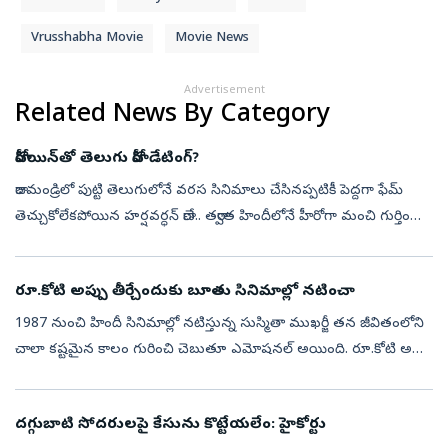
Vrusshabha Movie
Movie News
Advertisement
Related News By Category
హీరోయిన్‌తో తెలుగు హీరో డేటింగ్?
రాజమండ్రిలో పుట్టి తెలుగులోనే వరస సినిమాలు చేసినప్పటికీ పెద్దగా ఫేమ్
తెచ్చుకోలేకపోయిన హర్షవర్ధన్ రాణే.. తర్వాత హిందీలోనే హీరోగా మంచి గుర్తింపు
అందుకున్నాడు. ఫిదా, అవును, అవును 2, ప్రేమ ఇష్క్ కాదల్ తది...
రూ.కోటి అప్పు తీర్చేందుకు బూతు సినిమాల్లో నటించా
1987 నుంచి హిందీ సినిమాల్లో నటిస్తున్న సుస్మితా ముఖర్జీ తన జీవితంలోని
చాలా కష్టమైన కాలం గురించి చెబుతూ ఎమోషనల్ అయింది. రూ.కోటి అప్పు
తీర్చడం కోసం తప్పనిసరి పరిస్థితుల్లో మహిళలని అవమానించే సి-గ్రేడ్ చి...
దగ్గుబాటి సోదరులపై కేసును కొట్టేయలేం: హైకోర్టు