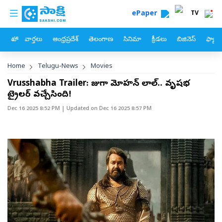
custom menu
Skip to main content
ePaper
TV
హోం
వార్తలు
ఆంధ్రప్రదేశ్
తెలంగాణ
సినిమా
క్రీడలు
బిజినెస్
ఫ్యామ
Breadcrumb
Home
Telugu-News
Movies
Vrusshabha Trailer: రాజుగా మోహన్‌ లాల్.. వృషభ
ట్రైలర్‌ వచ్చేసింది!
Dec 16 2025 8:52 PM
| Updated on
Dec 16 2025 8:57 PM