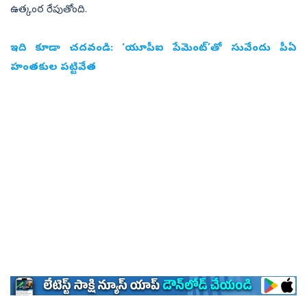
ఉత్కంఠ రేపుతోంది.
ఇది కూడా చదవండి:
‘యూపీఐ పేమెంట్‌’తో సువేందు పీఏ
హంతకుల పట్టివేత