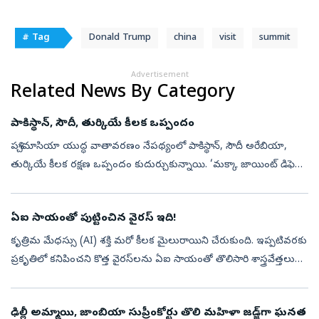
# Tag
Donald Trump
china
visit
summit
Advertisement
Related News By Category
పాకిస్థాన్‌, సౌదీ, తుర్కియే కీలక ఒప్పందం
పశ్చిమాసియా యుద్ధ వాతావరణం నేపథ్యంలో పాకిస్థాన్, సౌదీ అరేబియా,
తుర్కియే కీలక రక్షణ ఒప్పందం కుదుర్చుకున్నాయి. ‘మక్కా జాయింట్‌ డిఫెన్స్‌
అగ్రిమెంట్‌ (Mecca Joint Defence Agreement) పేరుతో త్రైపాక్షిక ఒ...
ఏఐ సాయంతో పుట్టించిన వైరస్‌ ఇది!
కృత్రిమ మేధస్సు (AI) శక్తి మరో కీలక మైలురాయిని చేరుకుంది. ఇప్పటివరకు
ప్రకృతిలో కనిపించని కొత్త వైరస్‌లను ఏఐ సాయంతో తొలిసారి శాస్త్రవేత్తలు
రూపొందించారు. జీవసాంకేతిక రంగంలో ఇది సంచలన ముందడుగుగా
భావిస్త...
ఢిల్లీ అమ్మాయి, జాంబియా సుప్రీంకోర్టు తొలి మహిళా జడ్జ్‌గా ఘనత