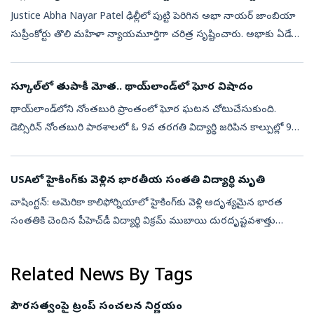
Justice Abha Nayar Patel ఢిల్లీలో పుట్టి పెరిగిన అభా నాయర్‌ జాంబియా
సుప్రీంకోర్టు తొలి మహిళా న్యాయమూర్తిగా చరిత్ర సృష్టించారు. అభాకు ఏడేళ్ల
వయసులో ఆమె కుటుంబం ఉపాధి కోసం 1973లో జాంబియాకు
వెళ్లింది.అంత...
స్కూల్‌లో తుపాకీ మోత.. థాయ్‌లాండ్‌లో ఘోర విషాదం
థాయ్‌లాండ్‌లోని నోంతబురి ప్రాంతంలో ఘోర ఘటన చోటుచేసుకుంది.
డెబ్సిరిన్‌ నోంతబురి పాఠశాలలో ఓ 9వ తరగతి విద్యార్థి జరిపిన కాల్పుల్లో 9
మంది ప్రాణాలు కోల్పోయారు. మరో 15 మందికి గాయాలయ్యాయి. మృతుల్లో
ముగ్గురు...
USAలో హైకింగ్‌కు వెళ్లిన భారతీయ సంతతి విద్యార్థి మృతి
వాషింగ్టన్: అమెరికా కాలిఫోర్నియాలో హైకింగ్‌కు వెళ్లి అదృశ్యమైన భారత
సంతతికి చెందిన పీహెచ్‌డీ విద్యార్థి విక్రమ్ ముబాయి దురదృష్టవశాత్తు
మృతిచెందారు. ఆయన మృతదేహాన్ని ఇన్యో నేషనల్ ఫారెస్ట్ ప్రాంతంలో
అధిక...
Related News By Tags
పౌరసత్వంపై ట్రంప్ సంచలన నిర్ణయం