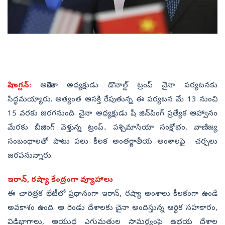
వాషింగ్టన్‌:
అమెరికా అధ్యక్షుడు డొనాల్డ్ ట్రంప్ చైనా పర్యటనకు
సిద్ధమయ్యారు. అత్యంత ఆసక్తి రేపుతున్న ఈ పర్యటన మే 13 నుంచి
15 వరకు జరగనుంది. చైనా అధ్యక్షుడు షీ జిన్‌పింగ్ ప్రత్యేక ఆహ్వానం
మేరకు బీజింగ్ వెళ్తున్న ట్రంప్.. పశ్చిమాసియా సంక్షోభం, వాణిజ్య
సంబంధాలతో పాటు పలు కీలక అంతర్జాతీయ అంశాలపై చర్చలు
జరపనున్నారు.
ఇరాన్, రష్యా కేంద్రంగా వ్యూహాలు
ఈ చారిత్రక భేటీలో ప్రధానంగా ఇరాన్, రష్యా అంశాలు కీలకంగా ఉండే
అవకాశం ఉంది. ఆ రెండు దేశాలకు చైనా అందిస్తున్న ఆర్థిక సహకారం,
విడిభాగాలు, ఆయుధ ఎగుమతుల సామర్థ్యంపై ఉభయ దేశాల