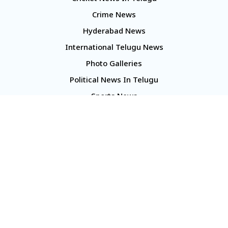
Crime News
Hyderabad News
International Telugu News
Photo Galleries
Political News In Telugu
Sports News
TS Politics News
Telangana News
Telugu Movie Reviews
Company
About Us
Contact Us