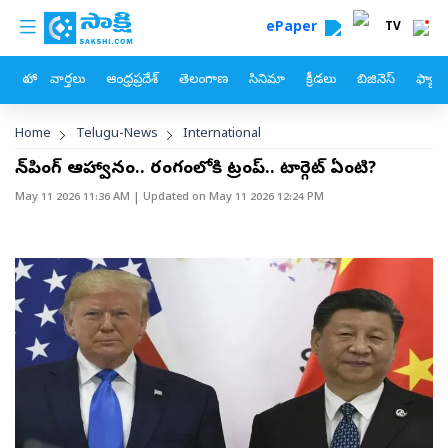
custom menu
Skip to main content
ePaper
TV
హోం
వార్తలు
ఆంధ్రప్రదేశ్
తెలంగాణ
సినిమా
క్రీడలు
బిజినెస్
ఫ్యామ
Breadcrumb
Home
Telugu-News
International
జిన్‌పింగ్ ఆహ్వానం.. రంగంలోకి ట్రంప్.. టార్గెట్ ఏంటి?
May 11 2026 11:36 AM
| Updated on
May 11 2026 12:24 PM