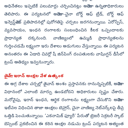
అధినేతలు ఇప్పటికే పలుమార్లు చర్చించినట్లు అమెరికా ఉన్నతాధికారులు
తెలిపారు. ఈ పర్యటనలో అమెరికా-చైనా బోర్డ్ ఆఫ్ ట్రేడ్, బోర్డ్ ఆఫ్
ఇన్వెస్ట్‌మెంట్ ప్రతిపాదనల్లో పురోగతిపై చర్చలు జరగనున్నాయి. ఏరోస్పేస్,
వ్యవసాయం, ఇంధన రంగాలకు సంబంధించిన కీలక ఒప్పందాలకు
ప్రాధాన్యత దక్కనుంది. వాణిజ్యంలో ఉమ్మడి ప్రాధాన్యతలను
గుర్తించడమే లక్ష్యంగా ఇరు దేశాలు అడుగులు వేస్తున్నాయి. ఈ పర్యటన
అనంతరం ఈ ఏడాది చివర్లో షీ జిన్‌పింగ్ దంపతులకు వాషింగ్టన్ డీసీలో
ట్రంప్ ఆతిథ్యం ఇవ్వనున్నారు.
తైవాన్, ఇరాన్ ఆంక్షల వేళ ఉత్కంఠ
ఈ అగ్ర దేశాల చర్చల్లో తైవాన్ అంశం ప్రస్తావనకు రానున్నప్పటికీ, అమెరికా
విధానంలో ఎలాంటి మార్పు ఉండబోదని అధికారులు స్పష్టం చేశారు.
మరోవైపు, ఇరాన్ ఇంధన, ఆర్థిక రంగాలను లక్ష్యంగా చేసుకొని అమెరికా
ఇటీవల విధించిన తాజా ఆంక్షలు టెహ్రాన్, చైనా వాణిజ్య నెట్‌వర్క్‌లపై తీవ్ర
ఒత్తిడి పెంచుతున్నాయి. ‘ఎకనామిక్ ఫ్యూరీ’ పేరుతో ట్రెజరీ సెక్రటరీ స్కాట్
బెస్సెంట్ ప్రకటించిన ఈ కఠిన ఆంక్షల నడుమ ట్రంప్ పర్యటన అత్యంత