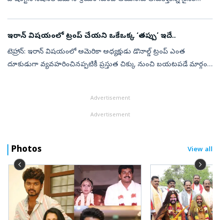
హెలికాప్టర్‌ ‘మెరైన్‌ వన్‌’, ఫ్లోరిడాలోని పెన్సకోలాకు బయలుదేర...
ఇరాన్‌ విషయంలో ట్రంప్‌ చేయని ఒకేఒక్క ‘తప్పు’ ఇదే..
టెహ్రాన్‌: ఇరాన్ విషయంలో అమెరికా అధ్యక్షుడు డొనాల్డ్ ట్రంప్ ఎంత
దూకుడుగా వ్యవహరించినప్పటికీ ప్రస్తుత చిక్కు నుంచి బయటపడే మార్గం
కనుక్కోలేకపోతున్నారు. ఇరాన్‌పై ట్రంప్‌ దాడులు చేయిస్తున్నప్పటికీ, ఇప్పటి...
Advertisement
Advertisement
Photos
View all