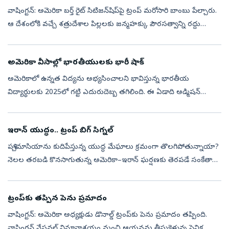
వాషింగ్టన్‌: అమెరికా బర్త్‌ రైట్‌ సిటిజన్‌షిప్‌పై ట్రంప్‌ మరోసారి బాంబు పేల్చారు.
ఆ దేశంలోకి వచ్చే శత్రుదేశాల పిల్లలకు జన్మహక్కు పౌరసత్వాన్ని రద్దు
చేస్తున్నట్లు వెల్లడించారు. అమెరికాలో జన్మించడంతో వచ...
అమెరికా వీసాల్లో భారతీయులకు భారీ షాక్
అమెరికాలో ఉన్నత విద్యను అభ్యసించాలని భావిస్తున్న భారతీయ
విద్యార్థులకు 2025లో గట్టి ఎదురుదెబ్బ తగిలింది. ఈ ఏడాది అడ్మిషన్
సీజన్‌లో భారతీయ విద్యార్థులకు జారీ చేసిన F-1 స్టూడెంట్ వీసాల సంఖ్య
గత ఏడాదితో ప...
ఇరాన్‌ యుద్ధం.. ట్రంప్‌ బిగ్‌ సిగ్నల్‌
పశ్చిమాసియాను కుదిపేస్తున్న యుద్ధ మేఘాలు క్రమంగా తొలగిపోతున్నాయా?
నెలల తరబడి కొనసాగుతున్న అమెరికా–ఇరాన్‌ ఘర్షణకు తెరపడే సంకేతాలు
కనిపిస్తున్నాయి. ఓ వైపు ఆయుధ నిల్వలు, యుద్ధ సామర్థ్యంపై చర్చలు
సాగుతుండ...
ట్రంప్‌కు తప్పిన పెను ప్రమాదం
వాషింగ్టన్‌: అమెరికా అధ్యక్షుడు డొనాల్డ్‌ ట్రంప్‌కు పెను ప్రమాదం తప్పింది.
వాషింగ్టన్‌ నేషనల్‌ విమానాశ్రయం నుంచి ఆయనను తీసుకెళ్తున్న సైనిక