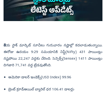
దేశీయ స్టాక్‌ మార్కెట్‌ సూచీలు గురువారం నష్టాల్లో కదలాడుతున్నాయి.
ఈరోజు ఉదయం 9:29 సమయానికి నిఫ్టీ(Nifty) 431 పాయింట్లు
నష్టపోయి 22,247 వద్దకు చేరింది. సెన్సెక్స్‌(Sensex) 1411 పాయింట్లు
దిగజారి 71,741 వద్ద ట్రేడవుతోంది.
అమెరికా డాలర్‌ ఇండెక్స్‌(USD Index) 99.96
బ్రెంట్‌ క్రూడ్‌ఆయిల్‌ బ్యారెల్‌ ధర 106.41 డాలర్లు