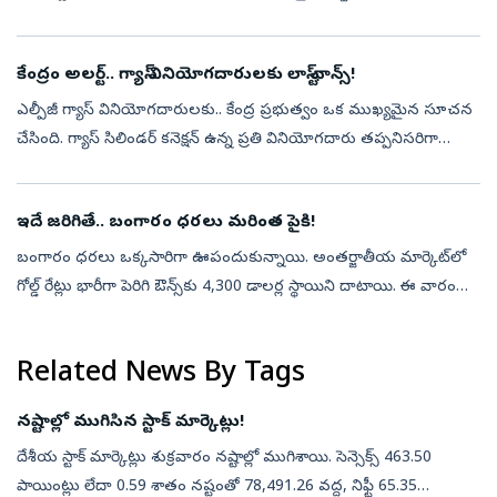
బాండ్ల ద్వారా బంగారం ధర పెరుగుదల వల్ల లాభం పొందడంతో పాటు ప్రతి...
కేంద్రం అలర్ట్.. గ్యాస్ వినియోగదారులకు లాస్ట్ ఛాన్స్!
ఎల్పీజీ గ్యాస్ వినియోగదారులకు.. కేంద్ర ప్రభుత్వం ఒక ముఖ్యమైన సూచన
చేసింది. గ్యాస్ సిలిండర్ కనెక్షన్ ఉన్న ప్రతి వినియోగదారు తప్పనిసరిగా
ఈకేవైసీ (e-KYC) ప్రక్రియను పూర్తి చేయాలని వెల్లడించింది.నిజానికి ...
ఇదే జరిగితే.. బంగారం ధరలు మరింత పైకి!
బంగారం ధరలు ఒక్కసారిగా ఊపందుకున్నాయి. అంతర్జాతీయ మార్కెట్‌లో
గోల్డ్ రేట్లు భారీగా పెరిగి ఔన్స్‌కు 4,300 డాలర్ల స్థాయిని దాటాయి. ఈ వారం
మొత్తం చూస్తే.. బంగారం ధరలు 6 శాతానికి పైగా పెరిగాయి. ఈ ఏడాది
జనవ...
Related News By Tags
నష్టాల్లో ముగిసిన స్టాక్ మార్కెట్లు!
దేశీయ స్టాక్ మార్కెట్లు శుక్రవారం నష్టాల్లో ముగిశాయి. సెన్సెక్స్ 463.50
పాయింట్లు లేదా 0.59 శాతం నష్టంతో 78,491.26 వద్ద, నిఫ్టీ 65.35