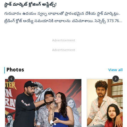
స్టాక్ మార్కెట్ క్లోజింగ్ అప్డేట్స్!
గురువారం ఉదయం స్వల్ప లాభాలతో ప్రారంభమైన దేశీయ స్టాక్ మార్కెట్లు..
ట్రేడింగ్ క్లోజ్ అయ్యే సమయానికి లాభాలను చవిచూశాయి. సెన్సెక్స్ 373.76
పాయింట్లు లేదా 0.48 శాతం లాభంతో 78,954.76 వద్ద, నిఫ్టీ 11.35 పాయి...
Advertisement
Advertisement
Photos
View all