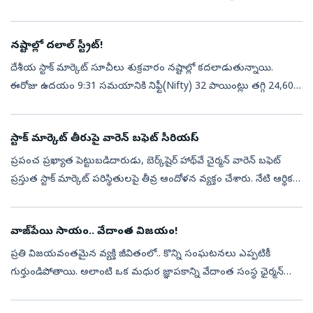
పాయింట్లు లేదా 0.27 శాతం నష్టంతో 24,570.65 వద్ద నిలిచాయి.సఫైర్
ఫుడ...
నష్టాల్లో దలాల్ స్ట్రీట్!
దేశీయ స్టాక్‌ మార్కెట్‌ సూచీలు శుక్రవారం నష్టాల్లో కదలాడుతున్నాయి.
ఈరోజు ఉదయం 9:31 సమయానికి నిఫ్టీ(Nifty) 32 పాయింట్లు తగ్గి 24,602
వద్దకు చేరింది. సెన్సెక్స్‌(Sensex) 266 పాయింట్లు నష్టపోయి 78,684 వద...
స్టాక్ మార్కెట్ తీరుపై వారెన్ బఫెట్ సీరియస్!
ప్రపంచ ప్రఖ్యాత పెట్టుబడిదారుడు, బెర్క్‌షైర్ హాథ్‌వే చైర్మన్ వారెన్ బఫెట్
ప్రస్తుత స్టాక్ మార్కెట్ పరిస్థితులపై తీవ్ర ఆందోళన వ్యక్తం చేశారు. నేటి ఆర్థిక
మార్కెట్ల తీరుపై హెచ్చరికలు జారీ చేశారు. స్వల్ప...
వాజ్‌పేయి సాయం.. వేదాంత విజయం!
ప్రతి విజయవంతమైన వ్యక్తి జీవితంలో.. కొన్ని సంఘటనలు ఎప్పటికీ
గుర్తుండిపోతాయి. అలాంటి ఒక మధుర జ్ఞాపకాన్ని వేదాంత సంస్థ ఛైర్మన్
అనిల్ అగర్వాల్ ఇటీవల తన ఎక్స్ ఖాతాలో షేర్ చేశారు. తన వ్యాపార
జీవితంలో అత్యం...