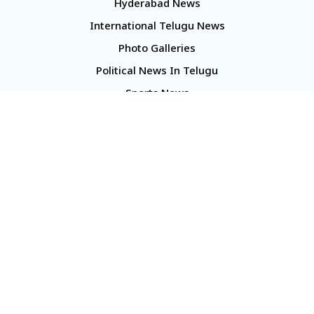
Hyderabad News
International Telugu News
Photo Galleries
Political News In Telugu
Sports News
TS Politics News
Telangana News
Telugu Movie Reviews
Company
About Us
Contact Us
Media Kit