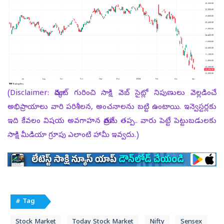
(Disclaimer: మార్కెట్ గురించి సాక్షి వెబ్ సైట్లో నిపుణులు వెల్లడించే
అభిప్రాయాలు వారి పరిశీలన, అంచనాలను బట్టి ఉంటాయి. ఇన్వెస్టర్లకు
ఇది కేవలం విషయ అవగాహన మాత్రమే తప్ప.. వారు పెట్టే పెట్టుబడులకు
సాక్షి మీడియా గ్రూపు ఎలాంటి హామీ ఇవ్వదు.)
# Tag
Stock Market
Today Stock Market
Nifty
Sensex