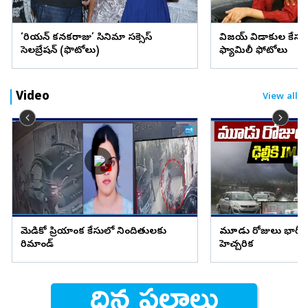
‘కొరియన్‌ కనకరాజు’ సినిమా సక్సెస్‌
విజయ్ విడాకుల కేసులో ట్
సెలబ్రేషన్‌ (ఫొటోలు)
ఫ్యామిలీ ఫోటోలు
Video
View all
మెడికో ప్రియాంక కేసులో నిందితులకు
మూడు రోజులు భారీ వ
రిమాండ్
హెచ్చరిక