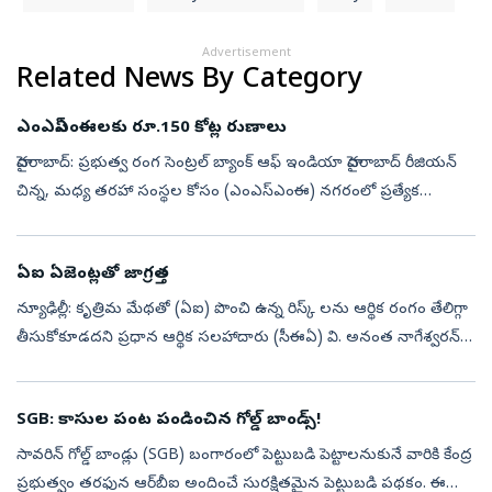
Advertisement
Related News By Category
ఎంఎస్‌ఎంఈలకు రూ.150 కోట్ల రుణాలు
హైదరాబాద్‌: ప్రభుత్వ రంగ సెంట్రల్‌ బ్యాంక్‌ ఆఫ్‌ ఇండియా హైదరాబాద్‌ రీజియన్‌
చిన్న, మధ్య తరహా సంస్థల కోసం (ఎంఎస్‌ఎంఈ) నగరంలో ప్రత్యేక
అవుట్‌రీచ్‌ కార్యక్రమాన్ని నిర్వహించింది. కొత్త కస్టమర్లను సమకూర్చు...
ఏఐ ఏజెంట్లతో జాగ్రత్త
న్యూఢిల్లీ: కృత్రిమ మేథతో (ఏఐ) పొంచి ఉన్న రిస్క్ లను ఆర్థిక రంగం తేలిగ్గా
తీసుకోకూడదని ప్రధాన ఆర్థిక సలహాదారు (సీఈఏ) వి. అనంత నాగేశ్వరన్‌
హెచ్చరించారు. వేరే ఏఐ సిస్టమ్‌లలోకి చొరబడేందుకు ఏఐ ఏజెంట్లు ప్...
SGB: కాసుల పంట పండించిన గోల్డ్ బాండ్స్!
సావరిన్ గోల్డ్ బాండ్లు (SGB) బంగారంలో పెట్టుబడి పెట్టాలనుకునే వారికి కేంద్ర
ప్రభుత్వం తరఫున ఆర్‌బీఐ అందించే సురక్షితమైన పెట్టుబడి పథకం. ఈ