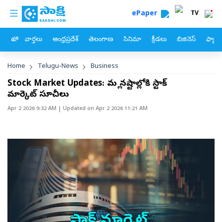
custom menu
Skip to main content
ePaper
TV
హోం
వార్తలు
ఆంధ్రప్రదేశ్
తెలంగాణ
సినిమా
క్రీడలు
బిజినెస్
ఫ్యామ
Breadcrumb
Home
Telugu-News
Business
Stock Market Updates: మళ్లీ నష్టాల్లోకి స్టాక్‌
మార్కెట్‌ సూచీలు
Apr 2 2026 9:32 AM
| Updated on
Apr 2 2026 11:21 AM