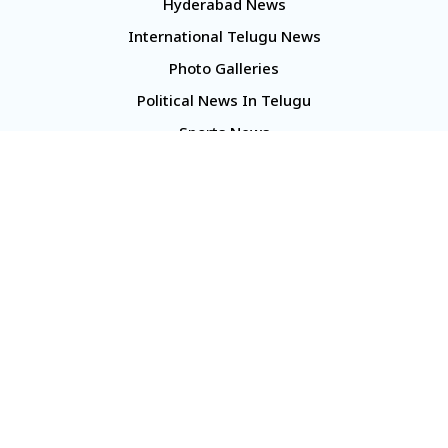
Hyderabad News
International Telugu News
Photo Galleries
Political News In Telugu
Sports News
TS Politics News
Telangana News
Telugu Movie Reviews
Company
About Us
Contact Us
Media Kit