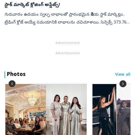
స్టాక్ మార్కెట్ క్లోజింగ్ అప్డేట్స్!
గురువారం ఉదయం స్వల్ప లాభాలతో ప్రారంభమైన దేశీయ స్టాక్ మార్కెట్లు..
ట్రేడింగ్ క్లోజ్ అయ్యే సమయానికి లాభాలను చవిచూశాయి. సెన్సెక్స్ 373.76
పాయింట్లు లేదా 0.48 శాతం లాభంతో 78,954.76 వద్ద, నిఫ్టీ 11.35 పాయి...
Advertisement
Advertisement
Photos
View all