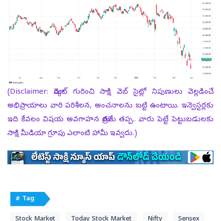
(Disclaimer: మార్కెట్ గురించి సాక్షి వెబ్ సైట్లో నిపుణులు వెల్లడించే
అభిప్రాయాలు వారి పరిశీలన, అంచనాలను బట్టి ఉంటాయి. ఇన్వెస్టర్లకు
ఇది కేవలం విషయ అవగాహన మాత్రమే తప్ప.. వారు పెట్టే పెట్టుబడులకు
సాక్షి మీడియా గ్రూపు ఎలాంటి హామీ ఇవ్వదు.)
# Tag
Stock Market
Today Stock Market
Nifty
Sensex