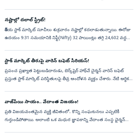
పాయింట్లు లేదా 0.27 శాతం నష్టంతో 24,570.65 వద్ద నిలిచాయి.సఫైర్
ఫుడ...
నష్టాల్లో దలాల్ స్ట్రీట్!
దేశీయ స్టాక్‌ మార్కెట్‌ సూచీలు శుక్రవారం నష్టాల్లో కదలాడుతున్నాయి. ఈరోజు
ఉదయం 9:31 సమయానికి నిఫ్టీ(Nifty) 32 పాయింట్లు తగ్గి 24,602 వద్దకు
చేరింది. సెన్సెక్స్‌(Sensex) 266 పాయింట్లు నష్టపోయి 78,684 వద...
స్టాక్ మార్కెట్ తీరుపై వారెన్ బఫెట్ సీరియస్!
ప్రపంచ ప్రఖ్యాత పెట్టుబడిదారుడు, బెర్క్‌షైర్ హాథ్‌వే చైర్మన్ వారెన్ బఫెట్
ప్రస్తుత స్టాక్ మార్కెట్ పరిస్థితులపై తీవ్ర ఆందోళన వ్యక్తం చేశారు. నేటి ఆర్థిక
మార్కెట్ల తీరుపై హెచ్చరికలు జారీ చేశారు. స్వల్ప...
వాజ్‌పేయి సాయం.. వేదాంత విజయం!
ప్రతి విజయవంతమైన వ్యక్తి జీవితంలో.. కొన్ని సంఘటనలు ఎప్పటికీ
గుర్తుండిపోతాయి. అలాంటి ఒక మధుర జ్ఞాపకాన్ని వేదాంత సంస్థ ఛైర్మన్
అనిల్ అగర్వాల్ ఇటీవల తన ఎక్స్ ఖాతాలో షేర్ చేశారు. తన వ్యాపార
జీవితంలో అత్యం...