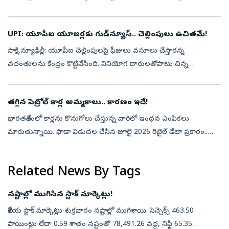
2025–26 ఆర్థిక సంవత్సరంలో దిగుమతులు 17.23 శాతం క్షీణించాయి.
2021–22లో 86...
UPI: యూపీఐ యూజర్లకు గుడ్‌న్యూస్.. చెల్లింపులు ఉచితమే!
సాక్షి,న్యూఢిల్లీ: యూపీఐ చెల్లింపులపై ఫీజులు వసూలు చేస్తారన్న
వదంతులను కేంద్రం కొట్టివేసింది. వినియోగ దారులతోపాటు చిన్న
వ్యాపారులకు కూడా యూపీఐ సేవలు ఉచితంగానే కొనసాగనున్నాయని
స్పష్టం చేసింది. భవిష్యత్...
తగ్గిన పెట్రోల్ కార్ల అమ్మకాలు.. కారణం ఇదే!
భారతదేశంలో కార్లను కొనుగోలు చేస్తున్న వారిలో ఇంధన ఎంపికలు
మారుతున్నాయి. ఫాడా విడుదల చేసిన జూలై 2026 రిటైల్ డేటా ప్రకారం..
పెట్రోల్/ఇథనాల్ కార్ల వాటా 41.68 శాతానికి తగ్గింది. జూన్‌లో ఇది 43.15
శాతంగా ఉ...
Related News By Tags
నష్టాల్లో ముగిసిన స్టాక్ మార్కెట్లు!
దేశీయ స్టాక్ మార్కెట్లు శుక్రవారం నష్టాల్లో ముగిశాయి. సెన్సెక్స్ 463.50
పాయింట్లు లేదా 0.59 శాతం నష్టంతో 78,491.26 వద్ద, నిఫ్టీ 65.35