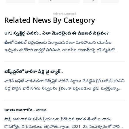
Advertisement
Related News By Category
UPI సృష్టికర్త ఎవరు.. ఎలా మొదలైంది ఈ డిజిటల్‌ విప్లవం?
దేశంలో డిజిటల్‌ చెల్లింపులకు పర్యాయపదంగా మారిపోయిన యూపీఐ
ఇప్పుడు మరోసారి వార్తల్లో నిలిచింది. యూపీఐ లావాదేవీలపై భవిష్యత్‌లో
ఎంపిక చేసిన కొన్ని వ్యాపార లావాదేవీలకు స్వల్ప ఛార్జీలు విధించే అవకాశం
ఉందన్న...
బెర్క్‌షైర్‌లో భారీగా షేర్ల బై బ్యాక్‌..
వారెన్ బఫెట్ వారసుడిగా బెర్క్‌షైర్ హాత్‌వే పగ్గాలు చేపట్టిన గ్రెగ్ అబెల్.. కంపెనీ
వద్ద పోగైన భారీ నగదు నిల్వలను క్రమంగా పెట్టుబడుల వైపు మళ్లిస్తున్నారు.
2026 రెండో త్రైమాసికంలో బెర్క్‌షైర్ హాత్‌వే దాద...
చాలు బంగారం.. చాలు
సాక్షి, అమరావతి: పసిడి ప్రియులకు పేరొందిన భారత దేశంలో బంగారం
కొనుగోళ్లు, దిగుమతులు తగ్గిపోతున్నాయి. 2021–22 సంవత్సరంతో పోలిస్తే