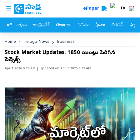
custom menu
Skip to main content
ePaper
TV
హోం
వార్తలు
ఆంధ్రప్రదేశ్
తెలంగాణ
సినిమా
క్రీడలు
బిజినెస్
ఫ్యామ
Breadcrumb
Home
Telugu-News
Business
Stock Market Updates: 1850 పాయింట్లు పెరిగిన
సెన్సెక్స్‌
Apr 1 2026 9:28 AM
| Updated on
Apr 1 2026 9:37 AM