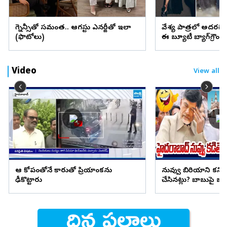
ప్రెగ్నెన్సీతో సమంత.. ఆగస్టు ఎనర్జీతో ఇలా
వేశ్య పాత్రలో అదరగొట్
(ఫొటోలు)
ఈ బ్యూటీ బ్యాగ్‌గ్రౌం
Video
View all
ఆ కోపంతోనే కారుతో ప్రియాంకను
నువ్వు బిరియాని కనిప
ఢీకొట్టారు
చేసినట్లు? బాబుపై బుగ్గన