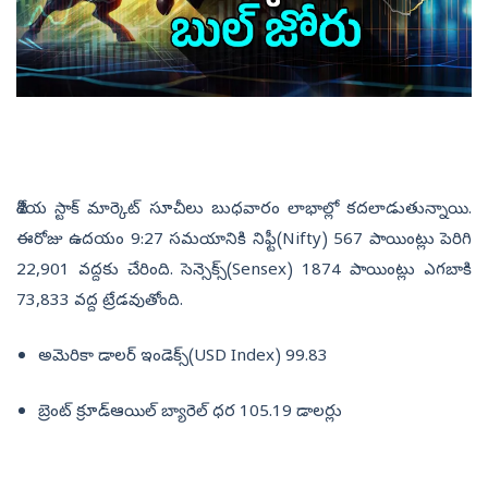
దేశీయ స్టాక్‌ మార్కెట్‌ సూచీలు బుధవారం లాభాల్లో కదలాడుతున్నాయి.
ఈరోజు ఉదయం 9:27 సమయానికి నిఫ్టీ(Nifty) 567 పాయింట్లు పెరిగి
22,901 వద్దకు చేరింది. సెన్సెక్స్‌(Sensex) 1874 పాయింట్లు ఎగబాకి
73,833 వద్ద ట్రేడవుతోంది.
అమెరికా డాలర్‌ ఇండెక్స్‌(USD Index) 99.83
బ్రెంట్‌ క్రూడ్‌ఆయిల్‌ బ్యారెల్‌ ధర 105.19 డాలర్లు