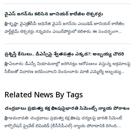
వైఎస్‌ జగన్‌ను కలిసిన జూనియర్‌ కాలేజీల లెక్చరర్లు
సాక్షి, కృష్ణా: వైఎస్సార్‌సీపీ అధినేత వైఎస్‌ జగన్‌ను ఎయిడెడ్ జూనియర్ కాలేజీల
పార్ట్‌టైమ్ లెక్చరర్లు గన్నవరం ఎయిర్‌పోర్టులో కలిశారు. ఈ సందర్భంగా
సమస్యల పరిష్కారానికి జోక్యం చేసుకోవాలని వైఎస్‌ జగన్‌కు వ...
ప్రశ్నిస్తే కేసులు.. డీఎస్సీపై శ్వేతపత్రం ఎక్కడ?: అబ్బయ్య చౌదరి
సాక్షి, ఏలూరు: డీఎస్సీ నియామకాల్లో జరిగినట్లు ఆరోపణలు వస్తున్న అక్రమాలపై
సీబీఐతో విచారణ జరిపించాలని దెందులూరు మాజీ ఎమ్మెల్యే అబ్బయ్య
చౌదరి డిమాండ్ చేశారు. ప్రజాస్వామ్యంలో ప్రశ్నించే గొంతును నొక్కే ప్ర...
Related News By Tags
చంద్రబాబు ప్రభుత్వ కక్ష సాధింపుపైభారతి సిమెంట్స్‌ న్యాయ పోరాటం
సాక్షి, అమరావతి: చంద్రబాబు ప్రభుత్వ కక్ష సాధింపు చర్యలపై భారతి సిమెంట్‌
కార్పొరేషన్‌ ప్రైవేట్‌ లిమిటెడ్‌ (బీసీసీపీఎల్‌) న్యాయ పోరాటానికి దిగింది.
అధికార పార్టీకి చెందిన కమలాపురం ఎమ్మెల్యే పుత్తా కృష్ణ...