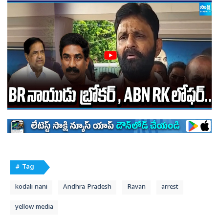
# Tag
kodali nani
Andhra Pradesh
Ravan
arrest
yellow media