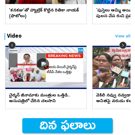
'కనకరాజు'తో హ్యాట్రిక్ కొట్టిన రితికా నాయక్
‘పుస్తెలు అమ్మి అయి
(ఫొటోలు)
పులస చేప రుచి ప్రత్
Video
View all
చైర్మన్ రాజీనామాకు మంత్రుల ఒత్తిడి..
వెకిలి నవ్వు నవ్వడానికి
ఆసుపత్రిలో చేరిన చలసాని
అనితపై వరుడు కళ్యాణ