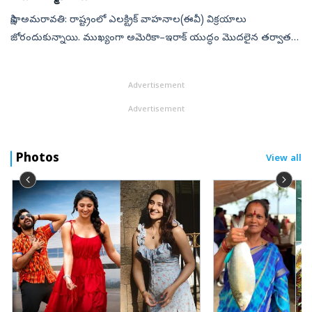
సాక్షి, అమరావతి: రాష్ట్రంలో ఎలక్ట్రిక్‌ వాహనాల(ఈవీ) విక్రయాలు
జోరందుకున్నాయి. ముఖ్యంగా అమెరికా–ఇరాక్‌ యుద్ధం మొదలైన తర్వాత
ఈవీల అమ్మకాలు ఒక్కసారిగా రెట్టింపయ్యాయి. రాష్ట్రవ్యాప్తంగా 2025లో
మొత్తం 30,9...
Advertisement
Advertisement
Photos
View all