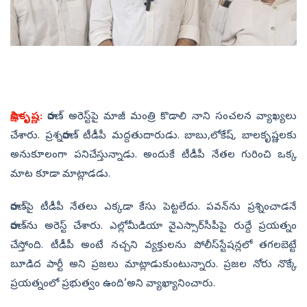
సాక్షి,కృష్ణ:
రావణ్‌ అరెస్ట్‌పై మాజీ మంత్రి కొడాలి నాని సంచలన వ్యాఖ్యలు
చేశారు. ప్రశ్నరావణ్‌ టీడీపీ మద్దతుదారుడు. బాబు,లోకేష్‌, బాలకృష్ణలకు
అనుకూలంగా పనిచేస్తున్నాడు. అందుకే టీడీపీ నేతల గురించి ఒక్క
మాట కూడా మాట్లాడడు.
రావణ్‌పై టీడీపీ నేతలు ఎక్కడా కేసు పెట్టలేదు. పవన్‌ను ప్రశ్నించాడనే
రావణ్‌ను అరెస్ట్‌ చేశారు. ఎల్లోమీడియా వైఎస్సార్‌సీపీపై రుద్దే ప్రయత్నం
చేస్తోంది. టీడీపీ అంటే నచ్చని వ్యక్తులను పోలీస్‌స్టేషన్లలో తగలబెట్టే
బూడిద పార్టీ అని ప్రజలు మాట్లాడుకుంటున్నారు. ప్రజల నోరు నొక్కే
ప్రయత్నంలో ప్రభుత్వం ఉంది’అని వ్యాఖ్యానించారు.