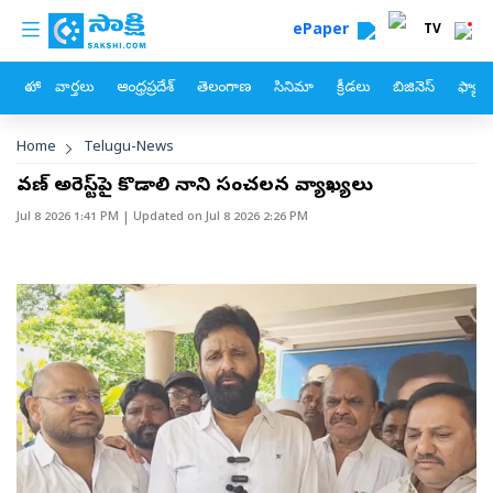
custom menu
Skip to main content
ePaper
TV
హోం
వార్తలు
ఆంధ్రప్రదేశ్
తెలంగాణ
సినిమా
క్రీడలు
బిజినెస్
ఫ్యామ
Breadcrumb
Home
Telugu-News
రావణ్‌ అరెస్ట్‌పై కొడాలి నాని సంచలన వ్యాఖ్యలు
Jul 8 2026 1:41 PM
| Updated on
Jul 8 2026 2:26 PM