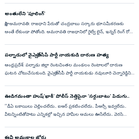
అంతులేని ‘పూలింగ్‌’
సాక్షి, అమరావతి: రాజధాని పేరుతో చంద్రబాబు సర్కారు భూసమీకరణకు
అంతే లేకుండా పోతోంది. అమరావతి రాజధానిలో రైల్వే లైన్, ఇన్నర్‌ రింగ్‌ రోడ్డు
కోసం తాడికొండ మండలం మోతడకలో 2,344.12 ఎకరాల సమీకరణకు
కేబినెట్‌ గు...
పల్నాడులో వైఎస్సార్‌సీపీ పార్టీ నాయకుడి దారుణ హత్య
ఆంధ్రప్రదేశ్‌: పల్నాడు జిల్లా రెంటచింతల మండలం రెంటాలలో దారుణ
ఘటన చోటుచేసుకుంది. వైఎస్సార్‌సీపీ పార్టీ నాయకుడు నవులూరి చెన్నారెడ్డిని
కొందరు గుర్తు తెలియని వ్యక్తులు అత్యంత దారుణంగా నరికి చంపారు. ఈ
ఘటన...
ఊడిగమంతా హుష్‌‘ఖాకీ’ పోలీస్‌ నెత్తిపైనా ‘సర్దుబాటు’ పిడుగు..
‘‘డీఏ బకాయిలు చెల్లించలేదు.. ఐఆర్‌ ప్రకటించలేదు.. పీఆర్సీ ఇవ్వలేదు..
వీటన్నింటితోపాటు ఎన్నికల్లో ఇచ్చిన హామీల అమలు ఊసేలేదు.. వెరసి
చంద్రబాబు ప్రభుత్వంపై రెండేళ్లకే ఉద్యోగ వర్గాల్లో తీవ్ర వ్యతిరేకత పె...
ఈవీ అమ్మకాల జోరు