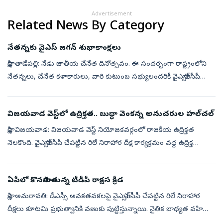
Advertisement
Related News By Category
నేతన్నకు వైఎస్‌ జగన్‌ శుభాకాంక్షలు
సాక్షి, తాడేపల్లి: నేడు జాతీయ చేనేత దినోత్సవం. ఈ సందర్భంగా రాష్ట్రంలోని
నేతన్నలు, చేనేత కళాకారులు, వారి కుటుంబ స‌భ్యులంద‌రికీ వైఎస్సార్‌సీపీ
అధినేత వైఎస్‌ జగన్‌ హృదయపూర్వక శుభాకాంక్షలు తెలిపారు. చేనేత...
విజయవాడ వెస్ట్‌లో ఉద్రిక్తత.. బుద్ధా వెంకన్న అనుచరుల హల్‌చల్‌
సాక్షి, విజయవాడ: విజయవాడ వెస్ట్ నియోజకవర్గంలో రాజకీయ ఉద్రిక్తత
నెలకొంది. వైఎస్సార్‌సీపీ చేపట్టిన రిలే నిరాహార దీక్ష కార్యక్రమం వద్ద ఉద్రిక్త
పరిస్థితులు చోటుచేసుకున్నాయి. శాంతియుతంగా జరుగుతున్న నిరసనన...
ఏపీలో కొనసాగుతున్న టీడీపీ రాక్షస క్రీడ
సాక్షి, అమరావతి: డీఎస్సీ అవకతవకలపై వైఎస్సార్‌సీపీ చేపట్టిన రిలే నిరాహార
దీక్షలు కూటమి ప్రభుత్వానికి వణుకు పుట్టిస్తున్నాయి. నైతిక బాధ్యత వహిస్తూ
నారా లోకేశ్‌ రాజీనామా చేయాలని, అలాగే సీబీఐతో దర్యాప్తు ...