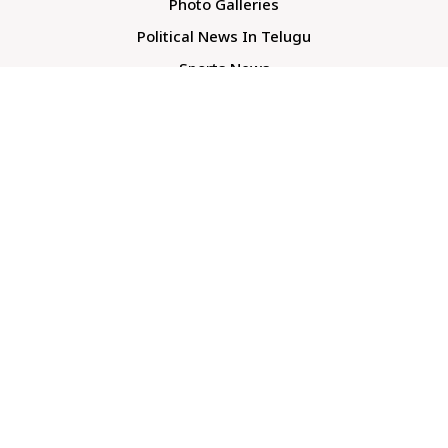
Photo Galleries
Political News In Telugu
Sports News
TS Politics News
Telangana News
Telugu Movie Reviews
Company
About Us
Contact Us
Media Kit
Terms And Conditions