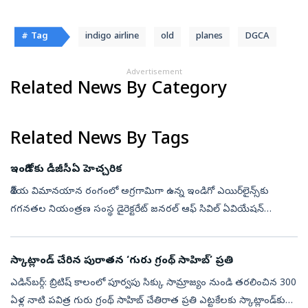
# Tag
indigo airline
old
planes
DGCA
Advertisement
Related News By Category
Related News By Tags
ఇండిగోకు డీజీసీఏ హెచ్చరిక
దేశీయ విమానయాన రంగంలో అగ్రగామిగా ఉన్న ఇండిగో ఎయిర్‌లైన్స్‌కు
గగనతల నియంత్రణ సంస్థ డైరెక్టరేట్ జనరల్ ఆఫ్ సివిల్ ఏవియేషన్
(డీజీసీఏ) హెచ్చరిక జారీ చేసింది. విమానాల్లో కార్గో నిర్వహణ, ప్రమాదకర
వస్తువుల రవ...
స్కాట్లాండ్‌ చేరిన పురాతన ‘గురు గ్రంథ్ సాహిబ్’ ప్రతి
ఎడిన్‌బర్గ్: బ్రిటిష్ కాలంలో పూర్వపు సిక్కు సామ్రాజ్యం నుండి తరలించిన 300
ఏళ్ల నాటి పవిత్ర గురు గ్రంథ్ సాహిబ్ చేతిరాత ప్రతి ఎట్టకేలకు స్కాట్లాండ్‌కు