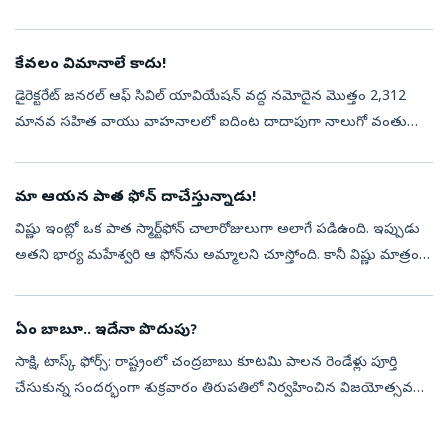
చేరింది. పంజాబ్ రెండవ పాలకుడైన మహారాజా ఖడగ్ సింగ్‌క...
కేవలం విమానాలే కాదు!
డైరెక్టరేట్‌ జనరల్‌ ఆఫ్‌ సివిల్‌ యావియేషన్‌ వద్ద నమోదైన మొత్తం 2,312
మానవ సహిత వాయు వాహనాలలో ఐదింట దాదాపుగా నాలుగో వంతు
విమానాలే ఉన్నాయి. మిగతావి హెలికాప్టర్లు, గ్లైడర్లు, హాట్‌ ఎయిర్‌ బెలూన్లు,
అల్ట...
మా ఆయన పాత ఫోన్‌ దాచేస్తున్నాడు!
విష్ణు ఇంట్లో ఒక పాత స్మార్ట్‌ఫోన్‌ చాలారోజులుగా అలాగే పడిఉంది. ఇప్పుడు
అతని భార్య మహేశ్వరి ఆ ఫోన్‌ను అమ్మాలని చూస్తోంది. కానీ విష్ణు మాత్రం
అందుకు అంగీకరించడం లేదు. మహేశ్వరి మాత్రం “ఇంట్లో పడేసి ఉంచడ...
ఏం బాబూ.. ఇదేనా పొదుపు?
సాక్షి, టాస్క్ ఫోర్స్: రాష్ట్రంలో చంద్రబాబు కూటమి పాలన రెండేళ్లు పూర్తి
చేసుకున్న సందర్భంగా శుక్రవారం తిరుపతిలో నిర్వహించిన విజయోత్సవ
సభకు ప్రజాధనాన్ని విచ్చలవిడిగా ఖర్చుచేశారు. పబ్లిసిటీ కోసం పొదుపు ...