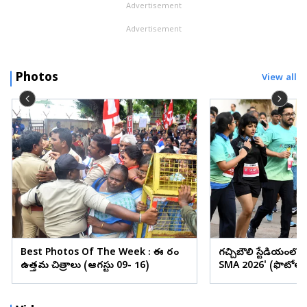
Advertisement
Advertisement
Photos
View all
Best Photos Of The Week : ఈ వారం
గచ్చిబౌలి స్టేడియంలో
ఉత్తమ చిత్రాలు (ఆగస్టు 09- 16)
SMA 2026' (ఫొటోలు