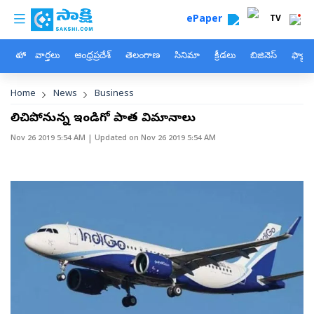
custom menu
Skip to main content
ePaper
TV
హోం
వార్తలు
ఆంధ్రప్రదేశ్
తెలంగాణ
సినిమా
క్రీడలు
బిజినెస్
ఫ్యామ
Breadcrumb
Home
News
Business
నిలిచిపోనున్న ఇండిగో పాత విమానాలు
Nov 26 2019 5:54 AM
| Updated on
Nov 26 2019 5:54 AM