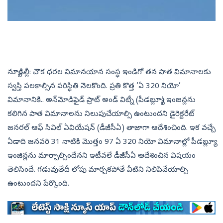
న్యూఢిల్లీ: చౌక ధరల విమానయాన సంస్థ ఇండిగో తన పాత విమానాలకు
స్వస్తి పలకాల్సిన పరిస్థితి నెలకొంది. ప్రతి కొత్త ‘ఏ 320 నియో’
విమానానికి.. అన్‌మోడిఫైడ్‌ ప్రాట్‌ అండ్‌ విట్నీ (పీడబ్ల్యూ) ఇంజన్లను
కలిగిన పాత విమానాలను నిలుపుచేయాల్సి ఉంటుందని డైరెక్టరేట్‌
జనరల్‌ ఆఫ్‌ సివిల్‌ ఏవియేషన్‌ (డీజీసీఏ) తాజాగా ఆదేశించింది. ఇక వచ్చే
ఏడాది జనవరి 31 నాటికి మొత్తం 97 ఏ 320 నియో విమానాల్లో పీడబ్ల్యూ
ఇంజిన్లను మార్చాల్సిందేనని ఇటీవలే డీజీసీఏ ఆదేశించిన విషయం
తెలిసిందే. గడువుతేదీ లోపు మార్చకపోతే వీటిని నిలిపివేయాల్సి
ఉంటుందని పేర్కొంది.