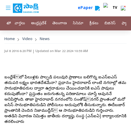
custom menu
Skip to main content
ePaper
TV
హోం
వార్తలు
ఆంధ్రప్రదేశ్
తెలంగాణ
సినిమా
క్రీడలు
బిజినెస్
ఫ్యామ
Breadcrumb
Home
Video
News
Jul 8 2016 6:20 PM
| Updated on
Mar 22 2024 10:59 AM
బంగ్లాదేశ్లో పేలుళ్లకు పాల్పడి పలువురి ప్రాణాలు బలిగొన్న ఐఎస్ఐఎస్
తదుపరి లక్ష్యం భారతదేశమేనా? ప్రధానంగా హైదరాబాద్ లాంటి నగరాల్లో తమ
సానుభూతిపరుల ద్వారా ఉగ్రదాడులు చేయించడానికి ఐఎస్ పావులు
కదుపుతోందా? ప్రస్తుతం జరుగుతున్న పరిణామాలు చూస్తే అవుననే
అనిపిస్తోంది. తాజాగా హైదరాబాద్ నగరంలోని సంతోష్నగర్ ప్రాంతంలో మరో
ఐసిస్ సానుభూతిపరుడిని పోలీసులు అదుపులోకి తీసుకున్నారు. ఈదీబజార్
ప్రాంతానికి చెందిన నిజాముద్దీన్గా ఆ సానుభూతిపరుడిని గుర్తించారు.
అతడిని విచారణ నిమిత్తం జాతీయ దర్యాప్తు సంస్థ (ఎన్ఐఏ) కార్యాలయానికి
తరలించారు