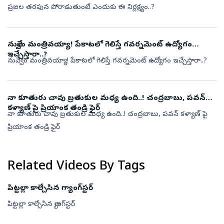
ప్రజల తరపున పోరాడుతుంటే ఎందుకు ఈ నిర్లక్ష్యం..?
నువ్వేం మంత్రివయ్యా! పేకాటలో గెలిస్తే గవర్నమెంట్ ఉద్యోగం
ఇచ్చేస్తారా..?
నువ్వేం మంత్రివయ్యా! పేకాటలో గెలిస్తే గవర్నమెంట్ ఉద్యోగం ఇచ్చేస్తారా..?
నా కూతురు చావు బ్రతుకుల మధ్య ఉంది..! చంద్రబాబు, పవన్
కళ్యాణ్ పై ప్రియాంక తండ్రి ఫైర్
నా కూతురు చావు బ్రతుకుల మధ్య ఉంది..! చంద్రబాబు, పవన్ కళ్యాణ్ పై
ప్రియాంక తండ్రి ఫైర్
Related Videos By Tags
పిట్టల్లా కాల్చేసిన గ్యాంగ్‌స్టర్‌
పిట్టల్లా కాల్చేసిన గ్యాంగ్‌స్టర్‌