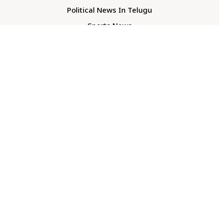
Political News In Telugu
Sports News
TS Politics News
Telangana News
Telugu Movie Reviews
Company
About Us
Contact Us
Media Kit
Terms And Conditions