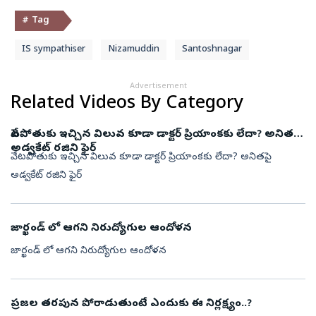
# Tag
IS sympathiser
Nizamuddin
Santoshnagar
Advertisement
Related Videos By Category
వేటపోతుకు ఇచ్చిన విలువ కూడా డాక్టర్ ప్రియాంకకు లేదా? అనితపై
అడ్వకేట్ రజిని ఫైర్
వేటపోతుకు ఇచ్చిన విలువ కూడా డాక్టర్ ప్రియాంకకు లేదా? అనితపై
అడ్వకేట్ రజిని ఫైర్
జార్ఖండ్ లో ఆగని నిరుద్యోగుల ఆందోళన
జార్ఖండ్ లో ఆగని నిరుద్యోగుల ఆందోళన
ప్రజల తరపున పోరాడుతుంటే ఎందుకు ఈ నిర్లక్ష్యం..?