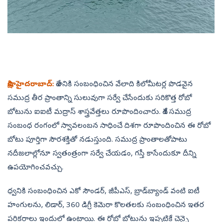
సాక్షి, హైదరాబాద్‌:
దేశానికి సంబంధించిన వేలాది కిలోమీటర్ల పొడవైన
సముద్ర తీర ప్రాంతాన్ని సులువుగా సర్వే చేసేందుకు సరికొత్త రోబో
బోటును ఐఐటీ మద్రాస్‌ శాస్త్రవేత్తలు రూపొందించారు. దేశ సముద్ర
సంబంధ రంగంలో స్వావలంబన సాధించే దిశగా రూపొందించిన ఈ రోబో
బోటు పూర్తిగా సౌరశక్తితో నడుస్తుంది. సముద్ర ప్రాంతాలతోపాటు
నదీజలాల్లోనూ స్వతంత్రంగా సర్వే చేయడం, గస్తీ కాసేందుకూ దీన్ని
ఉపయోగించవచ్చు.
ధ్వనికి సంబంధించిన ఎకో సౌండర్, జీపీఎస్, బ్రాడ్‌బ్యాండ్‌ వంటి ఐటీ
హంగులను, లిడార్, 360 డిగ్రీ కెమెరా కొలతలకు సంబంధించిన ఇతర
పరికరాలు ఇందులో ఉంటాయి. ఈ రోబో బోటును ఇప్పటికే చెన్నై