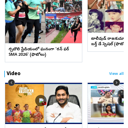
టాలీవుడ్ రాజకుమార
బర్త్ డే స్పెషల్ (ఫొటోల
గచ్చిబౌలి స్టేడియంలో ఘనంగా 'రన్ ఫర్
SMA 2026' (ఫొటోలు)
Video
View all