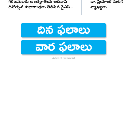
గిరిజనులకు అంతర్జాతీయ ఆదివాసీ
డా. ప్రియాంక ఘటన
దినోత్సవ శుభాకాంక్షలు తెలిపిన వైఎస్
వ్యాఖ్యలు
జగన్
Advertisement