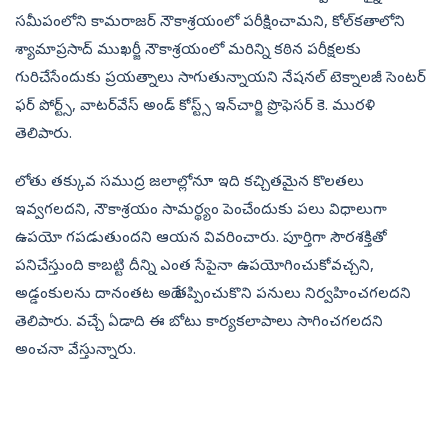
సమీపంలోని కామరాజర్‌ నౌకాశ్రయంలో పరీక్షించామని, కోల్‌కతాలోని
శ్యామాప్రసాద్‌ ముఖర్జీ నౌకాశ్రయంలో మరిన్ని కఠిన పరీక్షలకు
గురిచేసేందుకు ప్రయత్నాలు సాగుతున్నాయని నేషనల్‌ టెక్నాలజీ సెంటర్‌
ఫర్‌ పోర్ట్స్, వాటర్‌వేస్‌ అండ్‌ కోస్ట్స్‌ ఇన్‌చార్జి ప్రొఫెసర్‌ కె. మురళి
తెలిపారు.
లోతు తక్కువ సముద్ర జలాల్లోనూ ఇది కచ్చితమైన కొలతలు
ఇవ్వగలదని, నౌకాశ్రయం సామర్థ్యం పెంచేందుకు పలు విధాలుగా
ఉపయో గపడుతుందని ఆయన వివరించారు. పూర్తిగా సౌరశక్తితో
పనిచేస్తుంది కాబట్టి దీన్ని ఎంత సేపైనా ఉపయోగించుకోవచ్చని,
అడ్డంకులను దానంతట అదే తప్పించుకొని పనులు నిర్వహించగలదని
తెలిపారు. వచ్చే ఏడాది ఈ బోటు కార్యకలాపాలు సాగించగలదని
అంచనా వేస్తున్నారు.