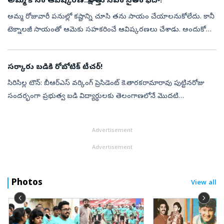
అమ్మ కోసం ఆవిష్కరణ..సాక్షాత్తు సీఎం సైతం ఫిదా!
అమ్మ రోజువారీ పనుల్లో కష్టాన్ని చూసి తను సాయం చేయాలనుకోలేదు. కానీ
టెక్నాలజీ సాయంతో ఆమెకు సహకరించే ఆవిష్కరణలు చేశాడు. అందుకోసం
పెద్ద పెద్ధ ఖరీదైన పరికరాలను కూడా ఉపయోగించలేదు. చుట్టూ ఉండే
వస్తువులు, పని...
సర్కారు బడికి రోబోటిక్‌ టీచర్‌!
సిరిసిల్ల టౌన్‌: బీఆర్‌ఎస్‌ వర్కింగ్‌ ప్రెసిడెంట్‌ కె.తారకరామారావు పుట్టినరోజు
సందర్భంగా ప్రభుత్వ బడి విద్యార్థులకు తెలంగాణలోనే మొదటి
హ్యూమనాయిడ్‌ రోబో టీచర్‌ను అందించారు. ‘గిఫ్ట్‌ ఏ స్మైల్‌’లో భాగంగా...
Advertisement
Advertisement
Photos
View all