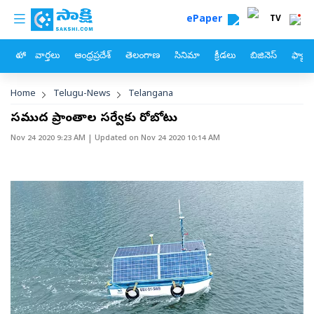
custom menu
Skip to main content
ePaper
TV
హోం
వార్తలు
ఆంధ్రప్రదేశ్
తెలంగాణ
సినిమా
క్రీడలు
బిజినెస్
ఫ్యామ
Breadcrumb
Home
Telugu-News
Telangana
సముద్ర ప్రాంతాల సర్వేకు రోబోటు
Nov 24 2020 9:23 AM
| Updated on
Nov 24 2020 10:14 AM