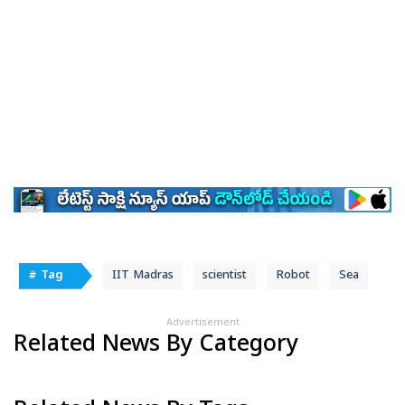
# Tag
IIT Madras
scientist
Robot
Sea
Advertisement
Related News By Category