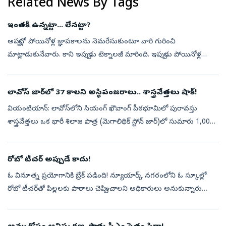
Related News By Tags
ఇంతకీ ఉన్నట్టా... లేనట్టా?
అప్పట్లో పోయినోళ్ల జ్ఞాపకాలను నెమరేసుకుంటూ వారి గురించి
మాట్లాడుకునేవారు. కాని ఇప్పుడు టెక్నాలజీ మారింది. ఇప్పుడు పోయినోళ్ల
గురించి కాదు.. ఏకంగా పోయినోళ్లతోనే మాట్లాడేస్తున్నారు... అదెలా
సాధ్యమంటే, ఉం...
లావోస్‌ జార్‌లో 37 కాలని అస్థిపంజరాలు.. శాస్త్రవేత్తలు షాక్‌!
వియంటియాన్: లావోస్‌లోని సియంగ్ ఖౌవాంగ్ పీఠభూమిలో పురావస్తు
శాస్త్రవేత్తలు ఒక భారీ శిలాజ పాత్ర (మెగాలిథిక్ స్టోన్ జార్)లో సుమారు 1,000
సంవత్సరాల క్రితం నాటి 37 మంది ప్రాచీన మానవుల అవశేషాలను
కనుగొన్నారు...
రోబో టీచర్‌ అప్పుడే కాదు!
ఓ వినూత్న ప్రయోగానికి బ్రేక్‌ పడింది! న్యూయార్క్‌ నగరంలోని ఓ స్కూల్లో
రోబో టీచర్‌తో పిల్లలకు పాఠాలు చెప్పించాలని అధికారులు అనుకున్నారు
కానీ... ఆఖరు క్షణంలో ఈ ప్రాజెక్టును నిలిపివేయాల్సి వచ్చింది. ఎందు...