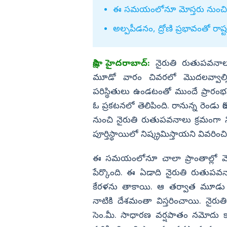
కామెంట్స్ వైరల్
ఈ సమయంలోనూ మోస్తరు నుంచి భ
విజయనగరం
అల్పపీడనం, ద్రోణి ప్రభావంతో రాష్ట
పార్వతీపురం మన
పశ్చిమ గోదావర
సాక్షి, హైదరాబాద్‌:
నైరుతి రుతుపవనా
ఏలూరు
మూడో వారం చివరలో మొదలవ్వాల్
వైఎస్సార్
పరిస్థితులు ఉండటంతో ముందే ప్రార
అన్నమయ్య
ఓ ప్రకటనలో తెలిపింది. రానున్న రెండు రోజ
నుంచి నైరుతి రుతుపవనాలు క్రమంగా నిష్
పూర్తిస్థాయిలో నిష్క్రమిస్తాయని వివరించ
ఈ సమయంలోనూ చాలా ప్రాంతాల్లో మోస
పేర్కొంది. ఈ ఏడాది నైరుతి రుతుపవ
కేరళను తాకాయి. ఆ తర్వాత మూడు రోజుల
నాటికి దేశమంతా విస్తరించాయి. నైరు
సెం.మీ. సాధారణ వర్షపాతం నమోదు కావ