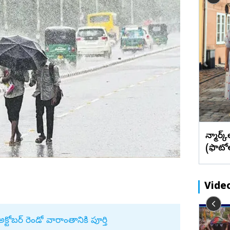
బేడ్కర్‌ కోనసీమ
రాజన్న
ఫొటోలు
మేటి చిత్రా
ిక్...
ఏపీలో అద్భుత రాతి కొండ... ఎక్కడో
ఖమ్మం
వీడియోలు
వెబ్ స్టోరీస్
తెలుసా? (ఫొటోలు)
భద్రాద్రి
మహబూబ్‌నగర్
జోగులాంబ
నాగర్ కర్నూల్
నారాయణపేట
వనపర్తి
డెన్మార
మెదక్
(ఫొటో
ములు నెల్లూరు
సంగారెడ్డి
సిద్దిపేట
Vide
నల్గొండ
సూర్యాపేట
 దీప్కే
ఇక పెట్రోల్ అవసరం లేదు.. Toyota
క్టోబర్‌ రెండో వారాంతానికి పూర్తి
రామరాజు
యాదాద్రి