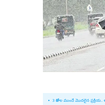
డా. బి ఆర్‌ అం
 హార్ట్.. ఈషా రెబ్బ స్టన్నింగ్
వైట్ డ్రెస్‌లో ప్రగ్యా జైస్వాల్ గ్లామర్ మ్యాజ
ఎడ్యుకేషన్
గుంటూరు
(ఫొటోలు)
కర్ణాటక
బాపట్ల
తమిళనాడు
పల్నాడు
ఢిల్లీ
కృష్ణా
మహారాష్ట్ర
ఎన్టీఆర్
ఒడిశా
కర్నూలు
నంద్యాల
ప్రకాశం
శ్రీపొట్టి శ్రీరా
శ్రీకాకుళం
విశాఖపట్నం
అనకాపల్లి
ద్దు.. హోంమంత్రి ప్రకటన
కాక్రోచ్ పార్టీ మరో సంచలనం అభిజీత్
3 రోజుల ముందే మొదలైన ప్రక్రియ.. అ
అల్లూరి సీతా