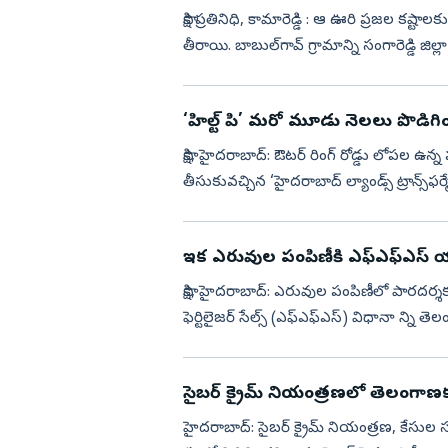
సాక్షి ప్రతినిధి, కామారెడ్డి : ఆ ఊరి ప్రజల కష్ట
తీరాయి. బాబుల్‌గావ్‌ గ్రామాన్ని సంగారెడ్డి జిల్ల
‘హిల్ట్‌ పి’ మరో మూడు నెలలు పొడిగి
సాక్షి, హైదరాబాద్‌: ఔటర్‌ రింగ్‌ రోడ్డు లో
తీసుకువచ్చిన ‘హైదరాబాద్‌ ల్యాండ్స్‌ ట్రాన్స్
నెలలు పొడ...
ఇక ఎరువుల పంపిణీకి ఎఫ్‌ఎఫ్‌ఎస్‌ య
సాక్షి, హైదరాబాద్‌: ఎరువుల పంపిణీలో పారదర్శకతన
ఫెర్టిలైజర్‌ సేల్స్‌ (ఎఫ్‌ఎఫ్‌ఎస్‌) విధానా న్ని
సైబర్ క్రైమ్ నియంత్రణలో తెలంగాణక
హైదరాబాద్: సైబర్ క్రైమ్ నియంత్రణ, కేస