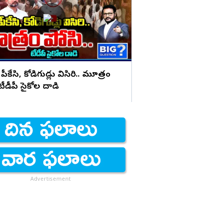
భయపెడుతున్న PK కామె
 పీకేసి, కోడిగుడ్లు విసిరి.. మూత్రం
 టీడీపీ సైకోల దాడి
Advertisement