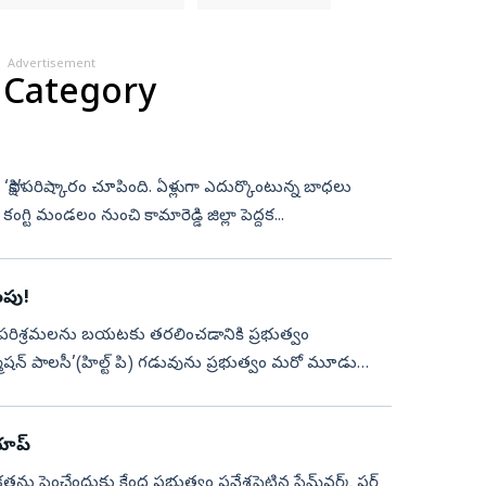
Advertisement
 Category
ాలకు ‘సాక్షి’పరిష్కారం చూపింది. ఏళ్లుగా ఎదుర్కొంటున్న బాధలు
ా కంగ్టి మండలం నుంచి కామారెడ్డి జిల్లా పెద్దక...
ంపు!
పల ఉన్న పరిశ్రమలను బయటకు తరలించడానికి ప్రభుత్వం
‌ఫర్మేషన్‌ పాలసీ’(హిల్ట్‌ పి) గడువును ప్రభుత్వం మరో మూడు
ాప్‌
ు పెంచేందుకు కేంద్ర ప్రభుత్వం ప్రవేశపెట్టిన ఫ్రేమ్‌వర్క్‌ ఫర్‌