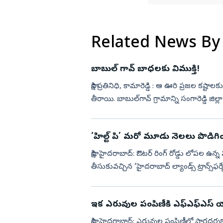
Related News By
బాబుల్‌ గావ్‌ బాధలకు విముక్తి!
సాక్షి ప్రతినిధి, కామారెడ్డి : ఆ ఊరి ప్రజల కష్ట
తీరాయి. బాబుల్‌గావ్‌ గ్రామాన్ని సంగారెడ్డి జిల్ల
‘హిల్ట్‌ పి’ మరో మూడు నెలలు పొడిగి
సాక్షి, హైదరాబాద్‌: ఔటర్‌ రింగ్‌ రోడ్డు లో
తీసుకువచ్చిన ‘హైదరాబాద్‌ ల్యాండ్స్‌ ట్రాన్స్
నెలలు పొడ...
ఇక ఎరువుల పంపిణీకి ఎఫ్‌ఎఫ్‌ఎస్‌ య
సాక్షి, హైదరాబాద్‌: ఎరువుల పంపిణీలో పారదర్శకతన