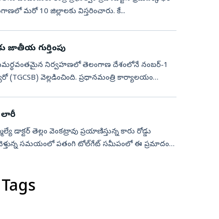
 తెలంగాణలో మరో 10 జిల్లాలకు విస్తరించారు. కే...
ు జాతీయ గుర్తింపు
ుల సమర్థవంతమైన నిర్వహణలో తెలంగాణ దేశంలోనే నంబర్-1
 బ్యూరో (TGCSB) వెల్లడించింది. ప్రధానమంత్రి కార్యాలయం
 లారీ
యే డాక్టర్ తెల్లం వెంకట్రావు ప్రయాణిస్తున్న కారు రోడ్డు
ు వెళ్తున్న సమయంలో పతంగి టోల్‌గేట్ సమీపంలో ఈ ప్రమాదం
 Tags