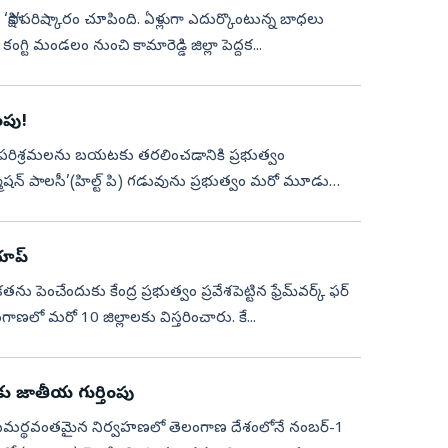
ాలకు ‘సాక్షి’పరిష్కారం చూపింది. ఏళ్లుగా ఎదుర్కొంటున్న బాధలు
ా కంగ్టి మండలం నుంచి కామారెడ్డి జిల్లా పెద్దక...
ంపు!
పల ఉన్న పరిశ్రమలను బయటకు తరలించడానికి ప్రభుత్వం
‌ఫర్మేషన్‌ పాలసీ’(హిల్ట్‌ పి) గడువును ప్రభుత్వం మరో మూడు
ాప్‌
ు పెంచేందుకు కేంద్ర ప్రభుత్వం ప్రవేశపెట్టిన ఫ్రేమ్‌వర్క్‌ ఫర్‌
 తెలంగాణలో మరో 10 జిల్లాలకు విస్తరించారు. కే...
ు జాతీయ గుర్తింపు
ుల సమర్థవంతమైన నిర్వహణలో తెలంగాణ దేశంలోనే నంబర్-1