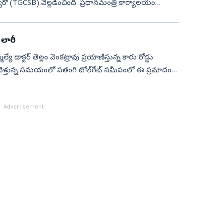
 బ్యూరో (TGCSB) వెల్లడించింది. ప్రధానమంత్రి కార్యాలయం
 లారీ
యే డాక్టర్ తెల్లం వెంకట్రావు ప్రయాణిస్తున్న కారు రోడ్డు
ు వెళ్తున్న సమయంలో పతంగి టోల్‌గేట్ సమీపంలో ఈ ప్రమాదం
Advertisement