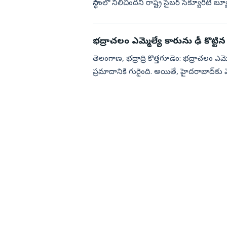
స్థానంలో నిలిచిందని రాష్ట్ర సైబర్ సెక్యూరిటీ
(PMO) నిర్వహించ...
భద్రాచలం ఎమ్మెల్యే కారును ఢీ కొట్టిన
తెలంగాణ, భద్రాద్రి కొత్తగూడెం: భద్రాచలం ఎమ్మెల్
ప్రమాదానికి గురైంది. అయితే, హైదరాబాద్‌క
జరిగి...