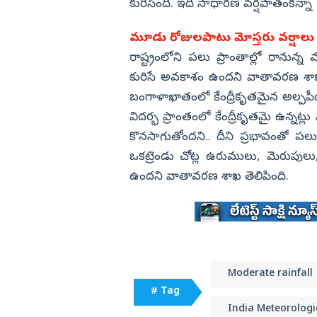
కురిసింది. ఇది సాధారణ వర్షపాతంకన్న
మూడు రోజులపాటు మోస్తరు వర్షాల
రాష్ట్రంలోని పలు ప్రాంతాల్లో రానున్
కురిసే అవకాశం ఉందని వాతావరణ శాఖ
బంగాళాఖాతంలో కేంద్రీకృతమైన అల్పపీ
విదర్భ ప్రాంతంలో కేంద్రీకృతమై ఉన్నట
కొనసాగుతోందని.. దీని ప్రభావంతో పలుచోట
ఒకట్రెండు చోట్ల ఉరుములు, మెరుపు
ఉందని వాతావరణ శాఖ తెలిపింది.
Moderate rainfall
# Tag
India Meteorologi