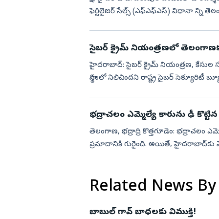
ఫెర్టిలైజర్‌ సేల్స్‌ (ఎఫ్‌ఎఫ్‌ఎస్‌) విధానా న్ని
సైబర్ క్రైమ్ నియంత్రణలో తెలంగాణక
హైదరాబాద్: సైబర్ క్రైమ్ నియంత్రణ, కేస
స్థానంలో నిలిచిందని రాష్ట్ర సైబర్ సెక్యూరిటీ
(PMO) నిర్వహించ...
భద్రాచలం ఎమ్మెల్యే కారును ఢీ కొట్టిన
తెలంగాణ, భద్రాద్రి కొత్తగూడెం: భద్రాచలం ఎమ్మెల్
ప్రమాదానికి గురైంది. అయితే, హైదరాబాద్‌క
జరిగి...
Related News By
బాబుల్‌ గావ్‌ బాధలకు విముక్తి!