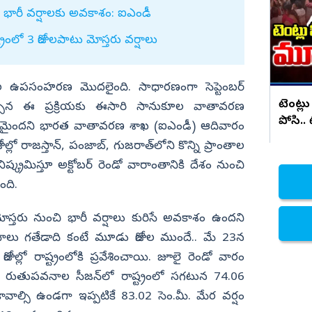
సరికొత్త కార్ లాంచ్
ారీ వర్షాలకు అవకాశం: ఐఎండీ
నిజామాబాద్
్రంలో 3 రోజులపాటు మోస్తరు వర్షాలు
్యం
కామారెడ్డి
ి
రంగారెడ్డి
ల ఉపసంహరణ మొదలైంది. సాధారణంగా సెప్టెంబర్
వికారాబాద్
టెంట్లు
సిన ఈ ప్రక్రియకు ఈసారి సానుకూల వాతావరణ
వరంగల్
పోసి..
ంభమైందని భారత వాతావరణ శాఖ (ఐఎండీ) ఆదివారం
హన్మకొండ
ుల్లో రాజస్తాన్, పంజాబ్, గుజరాత్‌లోని కొన్ని ప్రాంతాల
జనగాం
క్రమిస్తూ అక్టోబర్‌ రెండో వారాంతానికి దేశం నుంచి
ింది.
జయశంకర్
మహబూబాబాద్
్తరు నుంచి భారీ వర్షాలు కురిసే అవకాశం ఉందని
ములుగు
నాలు గతేడాది కంటే మూడు రోజుల ముందే.. మే 23న
్లో రాష్ట్రంలోకి ప్రవేశించాయి. జూలై రెండో వారం
తి రుతుపవనాల సీజన్‌లో రాష్ట్రంలో సగటున 74.06
ాల్సి ఉండగా ఇప్పటికే 83.02 సెం.మీ. మేర వర్షం