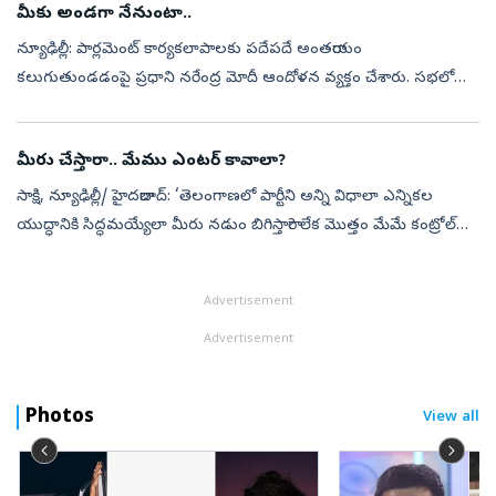
మీకు అండగా నేనుంటా..
న్యూఢిల్లీ: పార్లమెంట్‌ కార్యకలాపాలకు పదేపదే అంతరాయం
కలుగుతుండడంపై ప్రధాని నరేంద్ర మోదీ ఆందోళన వ్యక్తం చేశారు. సభలో
నెలకొన్న గందరగోళం కారణంగా, ఇటీవల ఎన్నికైన ప్రతిభావంతులైన ఎంపీల
మాటలను వినే అవకాశం దే...
మీరు చేస్తారా.. మేము ఎంటర్‌ కావాలా?
సాక్షి, న్యూఢిల్లీ/ హైదరాబాద్‌: ‘తెలంగాణలో పార్టీని అన్ని విధాలా ఎన్నికల
యుద్ధానికి సిద్ధమయ్యేలా మీరు నడుం బిగిస్తారా? లేక మొత్తం మేమే కంట్రోల్‌లోకి
తీసుకొని నడిపించాలా ? దీనిపై త్వరగా తేల్చుకొని స్పష...
Advertisement
Advertisement
Photos
View all