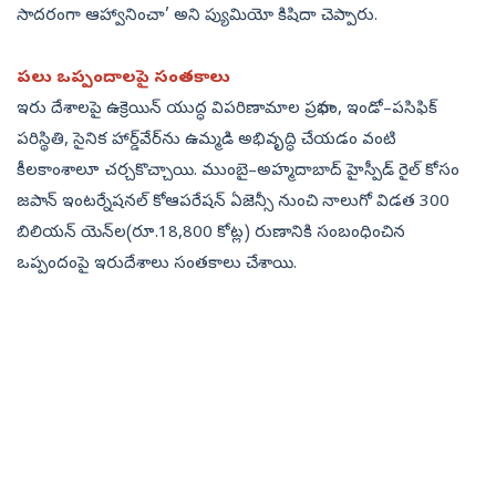
సాదరంగా ఆహ్వానించా’ అని ప్యుమియో కిషిదా చెప్పారు.
పలు ఒప్పందాలపై సంతకాలు
ఇరు దేశాలపై ఉక్రెయిన్‌ యుద్ధ విపరిణామాల ప్రభావం, ఇండో–పసిఫిక్‌
పరిస్థితి, సైనిక హార్డ్‌వేర్‌ను ఉమ్మడి అభివృద్ధి చేయడం వంటి
కీలకాంశాలూ చర్చకొచ్చాయి. ముంబై–అహ్మదాబాద్‌ హైస్పీడ్‌ రైల్‌ కోసం
జపాన్‌ ఇంటర్నేషనల్‌ కోఆపరేషన్‌ ఏజెన్సీ నుంచి నాలుగో విడత 300
బిలియన్‌ యెన్‌ల(రూ.18,800 కోట్ల) రుణానికి సంబంధించిన
ఒప్పందంపై ఇరుదేశాలు సంతకాలు చేశాయి.