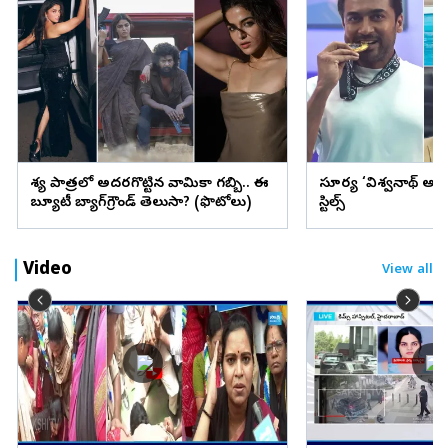
వేశ్య పాత్రలో అదరగొట్టిన వామికా గబ్బి.. ఈ
సూర్య ‘విశ్వనాథ్ అం
బ్యూటీ బ్యాగ్‌గ్రౌండ్‌ తెలుసా? (ఫొటోలు)
స్టిల్స్
Video
View all