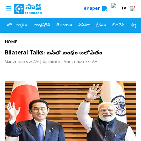
custom menu
Skip to main content
ePaper
TV
హోం
వార్తలు
ఆంధ్రప్రదేశ్
తెలంగాణ
సినిమా
క్రీడలు
బిజినెస్
ఫ్యామ
Breadcrumb
HOME
Bilateral Talks: జపాన్‌తో బంధం బలోపేతం
Mar 21 2023 5:26 AM
| Updated on
Mar 21 2023 9:58 AM