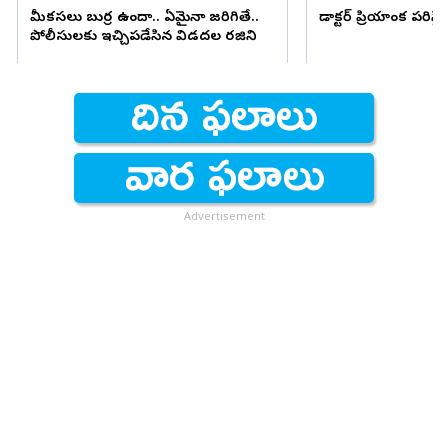
మీకసలు బుర్ర ఉందా.. ఏమైనా జరిగితే..
డాక్టర్ ప్రియాంక పరిస్
పోలీసులకు ఇచ్చిపడేసిన విడదల రజిని
Advertisement