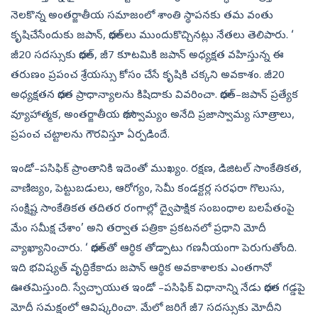
నెలకొన్న అంతర్జాతీయ సమాజంలో శాంతి స్థాపనకు తమ వంతు
కృషిచేసేందుకు జపాన్, భారత్‌లు ముందుకొచ్చినట్లు నేతలు తెలిపారు. ‘
జీ20 సదస్సుకు భారత్, జీ7 కూటమికి జపాన్‌ అధ్యక్షత వహిస్తున్న ఈ
తరుణం ప్రపంచ శ్రేయస్సు కోసం చేసే కృషికి చక్కని అవకాశం. జీ20
అధ్యక్షతన భారత ప్రాధాన్యాలను కిషిదాకు వివరించా. భారత్‌–జపాన్‌ ప్రత్యేక
వ్యూహాత్మక, అంతర్జాతీయ భాగస్వామ్యం అనేది ప్రజాస్వామ్య సూత్రాలు,
ప్రపంచ చట్టాలను గౌరవిస్తూ ఏర్పడిందే.
ఇండో–పసిఫిక్‌ ప్రాంతానికి ఇదెంతో ముఖ్యం. రక్షణ, డిజిటల్‌ సాంకేతికత,
వాణిజ్యం, పెట్టుబడులు, ఆరోగ్యం, సెమీ కండక్టర్ల సరఫరా గొలుసు,
సంక్షిష్ట సాంకేతికత తదితర రంగాల్లో ద్వైపాక్షిక సంబంధాల బలపేతంపై
మేం సమీక్ష చేశాం’ అని తర్వాత పత్రికా ప్రకటనలో ప్రధాని మోదీ
వ్యాఖ్యానించారు. ‘ భారత్‌తో ఆర్థిక తోడ్పాటు గణనీయంగా పెరుగుతోంది.
ఇది భవిష్యత్‌ వృద్ధికేకాదు జపాన్‌ ఆర్థిక అవకాశాలకు ఎంతగానో
ఊతమిస్తుంది. స్వేచ్ఛాయుత ఇండో –పసిఫిక్‌ విధానాన్ని నేడు భారత గడ్డపై
మోదీ సమక్షంలో ఆవిష్కరించా. మేలో జరిగే జీ7 సదస్సుకు మోదీని