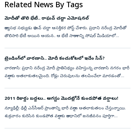
Related News By Tags
మోదీతో తొలి భేటీ.. రాఘవ్‌ చద్దా ఎమోషనల్‌
రాజ్యసభ సభ్యుడు రాఘవ్‌ చద్దా ఆసక్తికర పోస్ట్‌ చేశారు. ప్రధాని నరేంద్ర మోదీతో
తొలిసారి భేటీ అయిన ఆయన.. ఆ భేటీ సారాంశాన్ని సోషల్‌ మీడియాలో
భావోద్వేగంగా ప్రదర్శించారు. ఈ సమావేశం తనకు ఎంతో విలువైన
అనుభూతి...
ట్రెండింగ్‌లో వారణాసి.. మోదీ కంచుకోటలో ఇదేం సీన్‌?
వారణాసి: ప్రధాని నరేంద్ర మోదీ ప్రాతినిథ్యం వహిస్తున్న వారణాసి నగరం భారీ
వర్షాలకు అతలాకుతలమైంది. రోడ్లు చెరువులను తలపించేలా మారడంతో
వాహనదారులు తీవ్ర ఇబ్బందులు ఎదుర్కొంటున్నారు. తాజాగా రోడ్డు
మధ్యలో వరద...
2011 రికార్డు బద్దలు.. ఆగస్టు మొదట్లోనే కుండపోత వర్షాలు!
న్యూఢిల్లీ: ఢిల్లీ ఎన్‌సీఆర్ ప్రాంతాన్ని భారీ వర్షాలు అతలాకుతలం చేస్తున్నాయి.
శుక్రవారం కురిసిన కుండపోత వర్షాలకు రాజధానిలో జనజీవనం పూర్తిగా
స్తంభించిపోయింది. అనేక ప్రాంతాల్లో రోడ్లు జలమయం కాగా, వాహనాల...