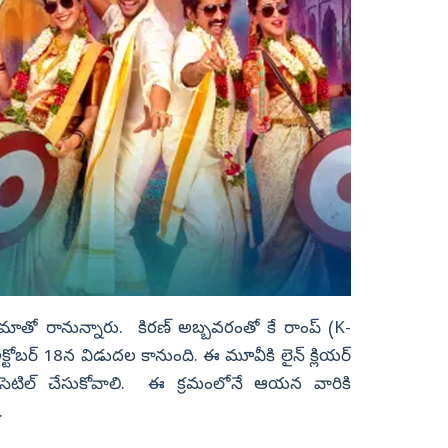
నిమాతో రానున్నారు. కిరణ్‌ అబ్బవరంతో కే రాంప్‌ (K-
ోబర్‌ 18న విడుదల కానుంది. ఈ మూవీకి లైన్‌ క్లియర్‌
సెటిల్‌ చేసుకోవాలి. ఈ క్రమంలోనే ఆయన వారికి
.