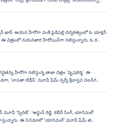
్రంలో రుద్ర, శ్రీరాముడిగా రెండు పాత్రల్లో కనిపించనున్నారు
్మాన్‌ ఖాన్‌. ఆయన హీరోగా వంశీ పైడిపల్లి దర్శకత్వంలో ఓ యాక్షన్‌
ే. ఈ చిత్రంలో నయనతార హీరోయిన్‌గా నటిస్తున్నారు. ఓ క...
నాగచైతన్య హీరోగా నటిస్తున్న తాజా చిత్రం ‘వృషకర్మ’. ఈ
ా, ‘లాపతా లేడీస్‌’ మూవీ ఫేమ్‌ స్పర్శ్‌ శ్రీవాస్తవ విలన్‌గ...
ూవీ ‘స్పిరిట్‌’. ‘అర్జున్‌ రెడ్డి, కబీర్‌ సింగ్, యానిమల్‌’
 వహిస్తున్నారు. ఈ సినిమాలో ‘యానిమల్‌’ మూవీ ఫేమ్‌ త...