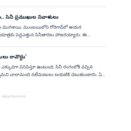
ు.. సినీ ప్రముఖుల నివాళులు
యలు ముగిశాయి. ముంబయిలోని గోరెగావ్‌లో ఆయన
ాత్రకు పెద్దఎత్తున సినీతారలు హాజరయ్యారు. ఈ
లు రావొద్దు'
ాలా ఎక్కువగా వినిపిస్తూ ఉంటుంది. సినీ రంగంలోకి వచ్చిన
ొన్నామని చాలామంది నటీమణులు బయటికి చెబుతుంటారు. ఏదో
Advertisement