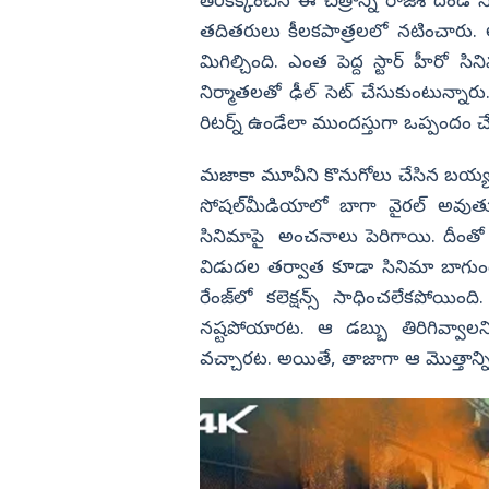
సంప్రదాయం నీకే డేంజర్ చంద్రబాబు.
తెరకెక్కించిన ఈ చిత్రాన్ని రాజేశ్‌ దండ 
తదితరులు కీలకపాత్రలలో నటించారు. 
విజయనగరం
మిగిల్చింది. ఎంత పెద్ద స్టార్‌ హీరో 
పార్వతీపురం మన
నిర్మాతలతో ఢీల్‌ సెట్‌ చేసుకుంటున్నార
పశ్చిమ గోదావర
రిటర్న్‌ ఉండేలా ముందస్తుగా ఒప్పందం చ
ఏలూరు
మజాకా మూవీని కొనుగోలు చేసిన బయ్యర్స
వైఎస్సార్
సోషల్‌మీడియాలో బాగా వైరల్‌ అవుతుం
అన్నమయ్య
సినిమాపై అంచనాలు పెరిగాయి. దీంతో ని
విడుదల తర్వాత కూడా సినిమా బాగుందని
రేంజ్‌లో కలెక్షన్స్‌ సాధించలేకపోయ
నష్టపోయారట. ఆ డబ్బు తిరిగివ్వాల
వచ్చారట. అయితే, తాజాగా ఆ మొత్తాన్ని వా