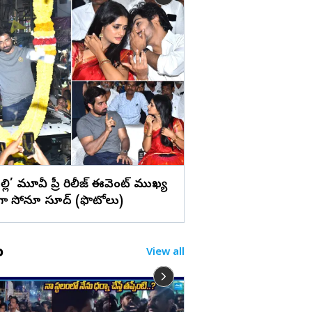
లు
ఉప్పెనలా తరలొచ్చిన జ
చెక్కుచెదరని అభిమాన
ల్లి’ మూవీ ప్రీ రిలీజ్ ఈవెంట్ ముఖ్య
గా సోనూ సూద్ (ఫొటోలు)
o
View all
మరో కుట్ర సాధింపు.. ఆవ