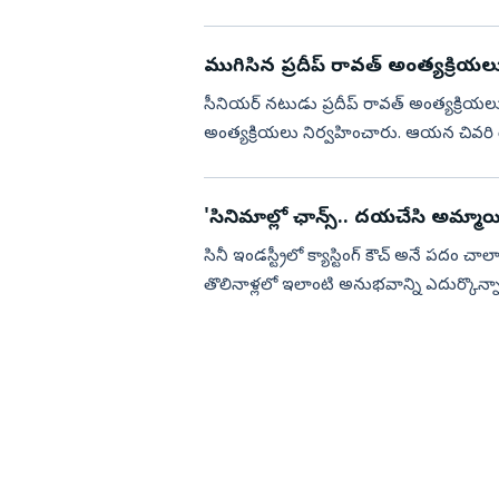
ముగిసిన ప్రదీప్ రావత్ అంత్యక్రియల
సీనియర్ నటుడు ప్రదీప్ రావత్ అంత్యక్రి
అంత్యక్రియలు నిర్వహించారు. ఆయన చివరి య
కార్యక్రమానికి అశోక్ పండిట్, అఖిలేంద్ర మ...
'సినిమాల్లో ఛాన్స్.. దయచేసి అమ్మాయి
సినీ ఇండస్ట్రీలో క్యాస్టింగ్ కౌచ్ అనే పదం చ
తొలినాళ్లలో ఇలాంటి అనుభవాన్ని ఎదుర్క
ఒక సందర్భంలో తామ...