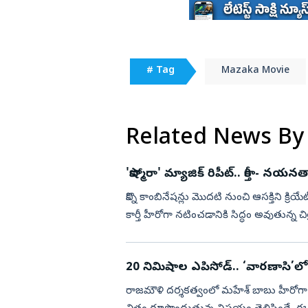
# Tag
Mazaka Movie
Related News By
'కాష్మోరా' మ్యాజిక్ రిపీట్.. కార్తీ - నయ
కొన్ని కాంబినేషన్లు మొదటి నుంచి ఆసక్తిని క్రియ
కార్తీ హీరోగా నటించడానికి సిద్ధం అవుతున్న చి
20 నిమిషాల ఎపిసోడ్‌.. ‘వారణాసి’లో 
రాజమౌళి దర్శకత్వంలో మహేశ్‌ బాబు హీరోగా పాన