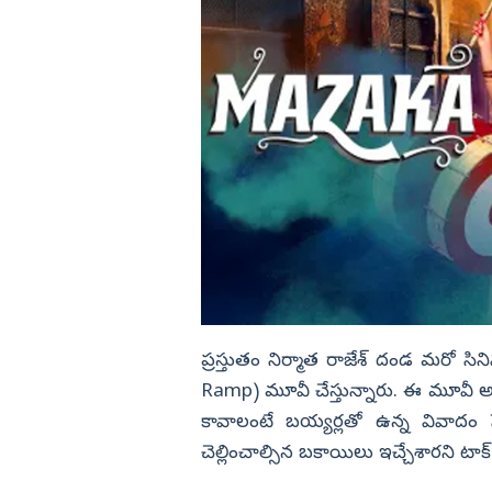
ప్రస్తుతం నిర్మాత రాజేశ్‌ దండ మరో సి
Ramp) మూవీ చేస్తున్నారు. ఈ మూవీ అక్ట
కావాలంటే బయ్యర్లతో ఉన్న వివాదం 
చెల్లించాల్సిన బకాయిలు ఇచ్చేశారని టాక్‌