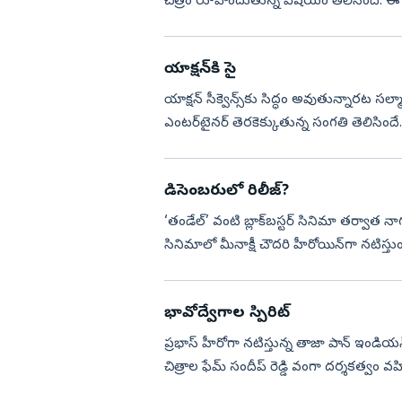
చిత్రం రూపొందుతున్న విషయం తెలిసిందే. ఈ చిత
మ...
యాక్షన్‌కి సై
యాక్షన్‌ సీక్వెన్స్‌కు సిద్ధం అవుతున్నారట సల
ఎంటర్‌టైనర్‌ తెరకెక్కుతున్న సంగతి తెలిసింద
డిసెంబరులో రిలీజ్‌?
‘తండేల్‌’ వంటి బ్లాక్‌బస్టర్‌ సినిమా తర్వాత 
సినిమాలో మీనాక్షీ చౌదరి హీరోయిన్‌గా నటిస్తుండగ
భావోద్వేగాల స్పిరిట్‌
ప్రభాస్‌ హీరోగా నటిస్తున్న తాజా పాన్‌ ఇండియన్‌ మ
చిత్రాల ఫేమ్‌ సందీప్‌ రెడ్డి వంగా దర్శకత్వం