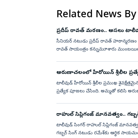
Related News By
ప్రదీప్ రావత్ మరణం.. అసలు టాలీవ
సీనియర్ నటుడు ప్రదీప్ రావత్ హఠాన్మరణం చెంద
రావత్‌ సాయంత్రం కన్నుమూశారు ముంబయిలో
ఆయన చివరి యాత...
అరుణాచలంలో హీరోయిన్ శ్రీలీల ప్రత
టాలీవుడ్ హీరోయిన్ శ్రీలీల ప్రముఖ శైవక్షేత్
ప్రత్యేక పూజలు చేసింది. అమ్మతో కలిసి అర
శ్రీలీలన...
రాహుల్ సిప్లిగంజ్ మానవత్వం.. గబ్బ
టాలీవుడ్ సింగర్ రాహుల్ సిప్లిగంజ్ మానవత్వ
గబ్బర్ సింగ్ నటుడు రమేశ్‌కు ఆర్థిక సాయమందించా