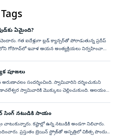
 Tags
ుడ్‌కు ఏమైంది?
ారు. గత ఐదేళ్లుగా బ్లడ్‌ క్యాన్సర్‌తో పోరాడుతున్న ప్రదీప్
ని గోరెగావ్‌లో ఇవాళ ఆయన అంత్యక్రియలు నిర్వహించారు.
్యేక పూజలు
రమైన అరుణాచలం సందర్శించింది. స్వామివారిని దర్శించుకుని
ుణాచలేశ్వర స్వామివారికి మొక్కులు చెల్లించుకుంది. ఆలయంలో
ర్ సింగ్‌ నటుడికి సాయం
ం చాటుకున్నారు. కష్టాల్లో ఉన్న నటుడికి అండగా నిలిచారు.
రు. ప్రస్తుతం బ్రెయిన్ స్ట్రోక్‌తో ఆస్పత్రిలో చికిత్స పొందు...