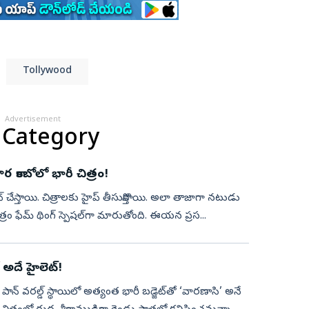
Tollywood
Advertisement
 Category
నతార కాంబోలో భారీ చిత్రం!
ేట్‌ చేస్తాయి. చిత్రాలకు హైప్‌ తీసుకొస్తాయి. అలా తాజాగా నటుడు
త్రం ఫేమ్‌ థింగ్‌ స్పెషల్‌గా మారుతోంది. ఈయన ప్రస...
అదే హైలెట్‌!
్‌ వరల్డ్‌ స్థాయిలో అత్యంత భారీ బడ్జెట్‌తో ‘వారణాసి’ అనే