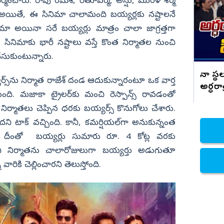
.
ఆటగాడిపై పిడుగు.. షాకింగ్ వీడియో
నిర్మించారు. రావు రమేశ్‌, రీతూవర్మ, అన్షు, మురళీ శర్మ
అయితే, ఈ సినిమా చాలామంది బయ్యర్లకు నష్టాలనే
నిజామాబాద్
సినిమా అయినా సరే బయ్యర్లు మాత్రం చాలా జాగ్రత్తగా
్యం
కామారెడ్డి
ు. సినిమాకు భారీ నష్టాలు వస్తే కొంత నిర్మాతల నుంచి
ి
రంగారెడ్డి
ేసుకుంటున్నారు.
వికారాబాద్
నా స్థల
్‌ను నిర్మాత రాజేశ్‌ దండ ఆదుకున్నారంటూ ఒక వార్త
వరంగల్
అర్ధరాత
ది. మజాకా ట్రైలర్‌కు మంచి రెస్పాన్స్‌ రావడంతో
పోలీస్
హన్మకొండ
ర్మాతలు చెప్పిన ధరకు బయ్యర్స్‌ కొనుగోలు చేశారు.
జనగాం
 టాక్‌ వచ్చింది. కానీ, కమర్షియల్‌గా అనుకున్నంత
జయశంకర్
ింది. దీంతో బయ్యర్లు సుమారు రూ. 4 కోట్ల వరకు
ని నిర్మాతను చాలారోజులుగా బయ్యర్తు అడుగుతూ
మహబూబాబాద్
రికి చెల్లించారని తెలుస్తోంది.
ములుగు