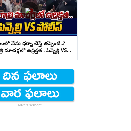
చేస్తున్న సంజయ్ తల్లి
ంలో నేను ధర్నా చేస్తే తప్పేంటి..?
్రి మాచర్లలో ఉద్రిక్తత.. పిన్నెల్లి VS
Advertisement