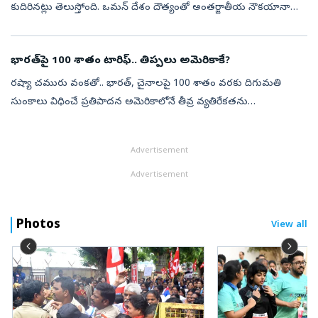
కుదిరినట్లు తెలుస్తోంది. ఒమన్‌ దేశం దౌత్యంతో అంతర్జాతీయ నౌకయానాన్ని
పునరుద్ధించేందుకు ఇరు దేశాల మధ్య రహస్య ఒప్పందం కుదిరింది. ఈ
మేరకు శాంతి ఒప్...
భారత్‌పై 100 శాతం టారిఫ్‌.. తిప్పలు అమెరికాకే?
రష్యా చమురు వంకతో.. భారత్‌, చైనాలపై 100 శాతం వరకు దిగుమతి
సుంకాలు విధించే ప్రతిపాదన అమెరికాలోనే తీవ్ర వ్యతిరేకతను
ఎదుర్కొంటోంది. ఈ నిర్ణయం అమెరికా ప్రయోజనాలకే నష్టం కలిగిస్తుందని
రిపబ్లికన్‌ సెనేటర్‌ ...
Advertisement
Advertisement
Photos
View all