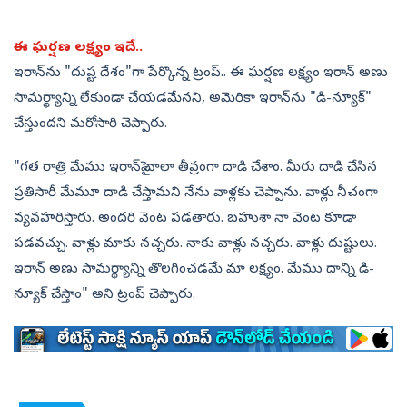
ఈ ఘర్షణ లక్ష్యం ఇదే..
ఇరాన్‌ను "దుష్ట దేశం"గా పేర్కొన్న ట్రంప్.. ఈ ఘర్షణ లక్ష్యం ఇరాన్‌ అణు
సామర్థ్యాన్ని లేకుండా చేయడమేనని, అమెరికా ఇరాన్‌ను "డి-న్యూక్"
చేస్తుందని మరోసారి చెప్పారు.
"గత రాత్రి మేము ఇరాన్‌పై చాలా తీవ్రంగా దాడి చేశాం. మీరు దాడి చేసిన
ప్రతిసారీ మేమూ దాడి చేస్తామని నేను వాళ్లకు చెప్పాను. వాళ్లు నీచంగా
వ్యవహరిస్తారు. అందరి వెంట పడతారు. బహుశా నా వెంట కూడా
పడవచ్చు. వాళ్లు మాకు నచ్చరు. నాకు వాళ్లు నచ్చరు. వాళ్లు దుష్టులు.
ఇరాన్ అణు సామర్థ్యాన్ని తొలగించడమే మా లక్ష్యం. మేము దాన్ని డి-
న్యూక్ చేస్తాం" అని ట్రంప్ చెప్పారు.