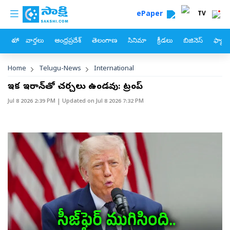
custom menu
Skip to main content
ePaper
TV
హోం
వార్తలు
ఆంధ్రప్రదేశ్
తెలంగాణ
సినిమా
క్రీడలు
బిజినెస్
ఫ్యామ
Breadcrumb
Home
Telugu-News
International
ఇకపై ఇరాన్‌తో చర్చలు ఉండవు: ట్రంప్‌
Jul 8 2026 2:39 PM
| Updated on
Jul 8 2026 7:32 PM