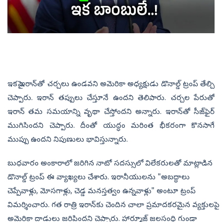
ఇకపై ఇరాన్‌తో చర్చలు ఉండవని అమెరికా అధ్యక్షుడు డొనాల్డ్‌ ట్రంప్‌ తేల్చి
చెప్పారు. ఇరాన్‌ తప్పులు చేస్తూనే ఉందని తెలిపారు. చర‍్చల పేరుతో
ఇరాన్‌ తమ సమయాన్ని వృథా చేస్తోందని అన్నారు. ఇరాన్‌తో సీజ్‌ఫైర్‌
ముగిసిందని చెప్పారు. దీంతో యుద్ధం మరింత భీకరంగా కొనసాగే
ముప్పు ఉందని నిపుణులు భావిస్తున్నారు.
బుధవారం అంకారాలో జరిగిన నాటో సదస్సులో విలేకరులతో మాట్లాడిన
డొనాల్డ్ ట్రంప్ ఈ వ‍్యాఖ్యలు చేశారు. ఇరానీయులను "అబద్ధాలు
చెప్పేవాళ్లు, మోసగాళ్లు, చెడ్డ మనస్తత్వం ఉన్నవాళ్లు" అంటూ ట్రంప్
విమర్శించారు. గత రాత్రి ఇరాన్‌కు చెందిన చాలా ప్రమాదకరమైన వ్యక్తులపై
అమెరికా దాడులు జరిపిందని చెప్పారు. హార్మూజ్ జలసంధి గుండా