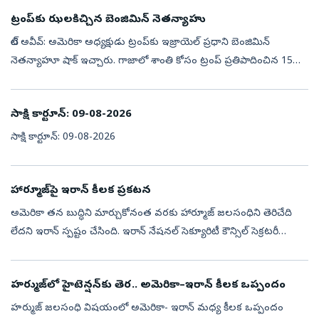
ట్రంప్‌కు ఝలకిచ్చిన బెంజిమిన్‌ నెతన్యాహు
టెల్‌ అవీవ్‌: అమెరికా అధ్యక్షుడు ట్రంప్‌కు ఇజ్రాయెల్‌ ప్రధాని బెంజిమిన్‌
నెతన్యాహూ షాక్ ఇచ్చారు. గాజాలో శాంతి కోసం ట్రంప్ ప్రతిపాదించిన 15
సూత్రాల శాంతి ప్రణాళికను ఇజ్రాయెల్ తిరస్కరించిందన్నారు. ఈ ప్ర...
సాక్షి కార్టూన్‌: 09-08-2026
సాక్షి కార్టూన్‌: 09-08-2026
హార్మూజ్‌పై ఇరాన్‌ కీలక ప్రకటన
అమెరికా తన బుద్ధిని మార్చుకోనంత వరకు హార్మూజ్‌ జలసంధిని తెరిచేది
లేదని ఇరాన్‌ స్పష్టం చేసింది. ఇరాన్‌ నేషనల్‌ సెక్యూరిటీ కౌన్సిల్‌ సెక్రటరీ
మహ్మద్‌ బఘెర్‌ జొల్ఘాదర్‌ ఈ మేరకు విడుదల చేసిన ప్రకటనను ప్రభ...
హర్ముజ్‌లో హైటెన్షన్‌కు తెర.. అమెరికా–ఇరాన్ కీలక ఒప్పందం
హర్ముజ్‌ జలసంధి విషయంలో అమెరికా- ఇరాన్ మధ్య కీలక ఒప్పందం