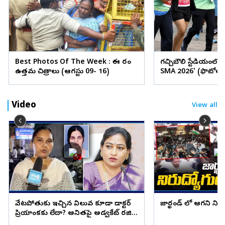
Best Photos Of The Week : ఈ వారం
గచ్చిబౌలి స్టేడియంలో
ఉత్తమ చిత్రాలు (ఆగస్టు 09- 16)
SMA 2026' (ఫొటోలు
Video
View all
వేటపోతుకు ఇచ్చిన విలువ కూడా డాక్టర్
జార్ఖండ్ లో ఆగని ని
ప్రియాంకకు లేదా? అనితపై అడ్వకేట్ రజిని
ఫైర్