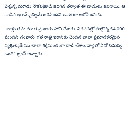
వెళ్తున్న మూడు నౌకలపై దాడి జరిగిన తర్వాత ఈ దాడులు జరిగాయి. ఆ
దాడిని ఇరాన్ సైన్యమే జరిపిందని అమెరికా ఆరోపించింది.
"వాళ్లు తమ సొంత ప్రజలకు హాని చేశారు. నిరసనల‍్లో పాల్గొన్న 54,000
మందిని చంపారు. గత రాత్రి ఇరాన్‌కు చెందిన చాలా ప్రమాదకరమైన
వ్యక్తులపై మేము చాలా శక్తిమంతంగా దాడి చేశాం. వాళ్లలో ఏదో సమస్య
ఉంది" ట‍్రంప్‌ అన్నారు.