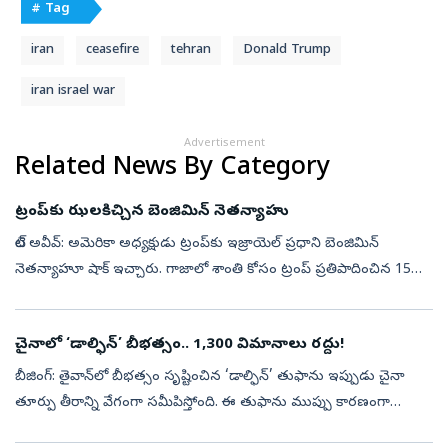
# Tag
iran
ceasefire
tehran
Donald Trump
iran israel war
Advertisement
Related News By Category
ట్రంప్‌కు ఝలకిచ్చిన బెంజిమిన్‌ నెతన్యాహు
టెల్‌ అవీవ్‌: అమెరికా అధ్యక్షుడు ట్రంప్‌కు ఇజ్రాయెల్‌ ప్రధాని బెంజిమిన్‌
నెతన్యాహూ షాక్ ఇచ్చారు. గాజాలో శాంతి కోసం ట్రంప్ ప్రతిపాదించిన 15
సూత్రాల శాంతి ప్రణాళికను ఇజ్రాయెల్ తిరస్కరించిందన్నారు. ఈ ప్ర...
చైనాలో ‘డాల్ఫిన్‌’ బీభత్సం.. 1,300 విమానాలు రద్దు!
బీజింగ్‌: తైవాన్‌లో బీభత్సం సృష్టించిన ‘డాల్ఫిన్’ తుఫాను ఇప్పుడు చైనా
తూర్పు తీరాన్ని వేగంగా సమీపిస్తోంది. ఈ తుఫాను ముప్పు కారణంగా
షాంఘైలోని రెండు ప్రధాన విమానాశ్రయాలు ఆదివారం 1,300కు పైగా