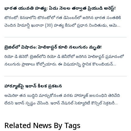
విమానాలను ర...
భారత యువతి హత్య: ఏడు నెలల తర్వాత ప్రియుడి అరెస్ట్!
టొరంటో: కెనడాలోని టొరంటోలో గత డిసెంబర్‌లో జరిగిన భారత సంతతికి
చెందిన హిమాన్షీ ఖురానా (30) హత్య కేసులో ప్రధాన నిందితుడు, ఆమె
భాగస్వామి అబ్దుల్ గఫూరీ (32)ని పోలీసులు అరెస్టు చేశారు. డిసెంబర్ 20,
2025న ఈ...
బ్రెజిల్‌లో విషాదం: హెలికాప్టర్ కూలి నలుగురు మృతి!
రియో డి జెనెరో: బ్రెజిల్‌లోని రియో డి జెనీరోలో జరిగిన హెలికాప్టర్ ప్రమాదంలో
నలుగురు ప్రాణాలు కోల్పోయారు. ఈ విషయాన్ని స్థానిక కొలంబియన్
కాన్సులేట్ తెలిపింది. మృతులలో ఒక పైలట్‌తో పాటు ఒకే కుటుంబానికి చె...
హార్మూజ్‌పై ఇరాన్‌ కీలక ప్రకటన
అమెరికా తన బుద్ధిని మార్చుకోనంత వరకు హార్మూజ్‌ జలసంధిని తెరిచేది
లేదని ఇరాన్‌ స్పష్టం చేసింది. ఇరాన్‌ నేషనల్‌ సెక్యూరిటీ కౌన్సిల్‌ సెక్రటరీ
మహ్మద్‌ బఘెర్‌ జొల్ఘాదర్‌ ఈ మేరకు విడుదల చేసిన ప్రకటనను ప్రభ...
Related News By Tags