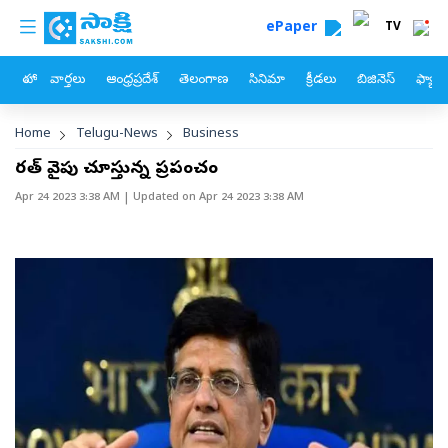
custom menu
Skip to main content
ePaper
TV
హోం
వార్తలు
ఆంధ్రప్రదేశ్
తెలంగాణ
సినిమా
క్రీడలు
బిజినెస్
ఫ్యామ
Breadcrumb
Home
Telugu-News
Business
భారత్‌ వైపు చూస్తున్న ప్రపంచం
Apr 24 2023 3:38 AM
| Updated on
Apr 24 2023 3:38 AM