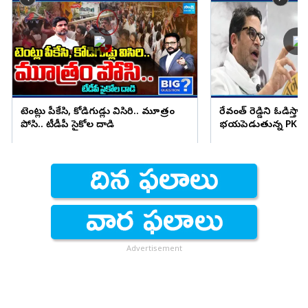
టెంట్లు పీకేసి, కోడిగుడ్లు విసిరి.. మూత్రం
రేవంత్ రెడ్డిని ఓడిస్తా..
పోసి.. టీడీపీ సైకోల దాడి
భయపెడుతున్న PK కామ
Advertisement