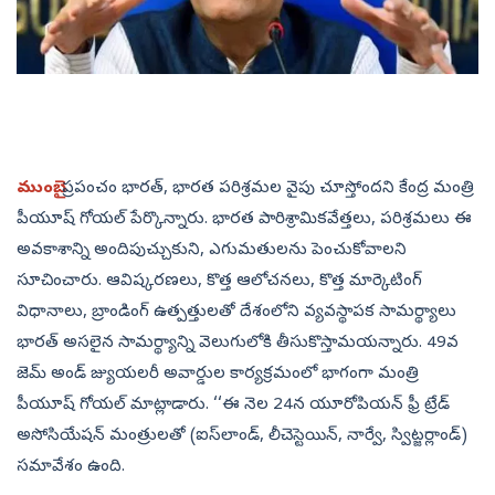
ముంబై:
ప్రపంచం భారత్, భారత పరిశ్రమల వైపు చూస్తోందని కేంద్ర మంత్రి
పీయూష్‌ గోయల్‌ పేర్కొన్నారు. భారత పారిశ్రామికవేత్తలు, పరిశ్రమలు ఈ
అవకాశాన్ని అందిపుచ్చుకుని, ఎగుమతులను పెంచుకోవాలని
సూచించారు. ఆవిష్కరణలు, కొత్త ఆలోచనలు, కొత్త మార్కెటింగ్‌
విధానాలు, బ్రాండింగ్‌ ఉత్పత్తులతో దేశంలోని వ్యవస్థాపక సామర్థ్యాలు
భారత్‌ అసలైన సామర్థ్యాన్ని వెలుగులోకి తీసుకొస్తామయన్నారు. 49వ
జెమ్‌ అండ్‌ జ్యుయలరీ అవార్డుల కార్యక్రమంలో భాగంగా మంత్రి
పీయూష్‌ గోయల్‌ మాట్లాడారు. ‘‘ఈ నెల 24న యూరోపియన్‌ ఫ్రీ ట్రేడ్‌
అసోసియేషన్‌ మంత్రులతో (ఐస్‌లాండ్, లీచెస్టెయిన్, నార్వే, స్విట్జర్లాండ్‌)
సమావేశం ఉంది.