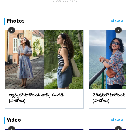
Advertisement
Photos
View all
డెన్మార్క్‌లో హీరోయిన్ తాప్సీ సందడి
వెకేషన్‌లో హీరోయిన్ శ్రద్
(ఫొటోలు)
(ఫొటోలు)
Video
View all