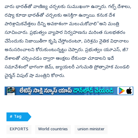
వారు భారత్‌తో వాణిజ్య చర్చలకు సుముఖంగా ఉన్నారు. గల్ఫ్‌ దేశాలు,
రష్యా కూడా భారత్‌తో చర్చలకు ఆసక్తిగా ఉన్నాయి. కనుక దేశ
పారిశ్రామికవేత్తలు దీన్ని అవకాశంగా మలుచుకోవాలి’’అని మంత్రి
సూచించారు. ప్రభుత్వం వ్యాపార నిర్వహణను మరింత సులభతరం
చేసేందుకు నిజాయితీగా కృషి చేస్తోందంటూ, పరిశ్రమ నైతిక విధానాలు
అనుసరించాలని కోరుకుంటున్నట్టు చెప్పారు. ప్రభుత్వం యూఎస్, జీ7
దేశాలతో చర్చించడం ద్వారా ఆంక్షలు లేకుండా చూడాలని ఇదే
సమావేశంలో భాగంగా జెమ్, జ్యుయలరీ ఎగుమతి ప్రోత్సాహక మండలి
చైర్మన్‌ విపుల్‌ షా మంత్రిని కోరారు.
# Tag
EXPORTS
World countries
union minister