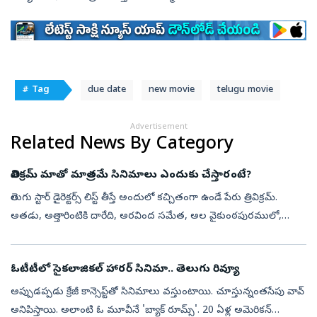
# Tag
due date
new movie
telugu movie
Advertisement
Related News By Category
త్రివిక్రమ్ మాతో మాత్రమే సినిమాలు ఎందుకు చేస్తారంటే?
తెలుగు స్టార్ డైరెక్టర్స్ లిస్ట్ తీస్తే అందులో కచ్చితంగా ఉండే పేరు త్రివిక్రమ్.
అతడు, అ‍త్తారింటికి దారేది, అరవింద సమేత, అల వైకుంఠపురములో,
జులాయి, ఖలేజా, సన్నాఫ్ సత్యమూర్తి, జల్సా, నువ్వే నువ్వే, అఆ త...
ఓటీటీలో సైకలాజికల్ హారర్ సినిమా.. తెలుగు రివ్యూ
అప్పుడప్పడు క్రేజీ కాన్సెప్ట్‌తో సినిమాలు వస్తుంటాయి. చూస్తున్నంతసేపు వావ్
అనిపిస్తాయి. అలాంటి ఓ మూవీనే 'బ్యాక్ రూమ్స్'. 20 ఏళ్ల అమెరికన్