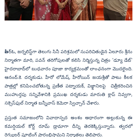
పీఆర్‌ఓ, జర్నలిస్ట్‌గా తెలుగు సినీ పరిశ్రమలో సుపరిచితుడైన ఏలూరు శ్రీను
నిర్మాతగా మారి, పవన్‌ తరిగోపులతో కలిసి నిర్మిస్తున్న చిత్రం 'డ్యూ డేట్‌'
హైదరాబాద్‌లో బుధవారం పూజా కార్యక్రమంతో లాంఛనంగా మొదలైంది.
ఆనంద్‌.కె. దర్శకుడు. హీరో లోమేష్‌, హీరోయిన్‌ జయశ్రీ‌తో పాటు కీలక
పాత్రల్లో కనిపించబోతున్న ప్రణీత పట్నాయక్‌, విజ్క్షానిలపై చిత్రీకరించిన
ముహుర్తపు సన్నివేశానికి ప్రముఖ దర్శకుడు మారుతి క్లాప్‌ నివ్వగా,
సక్సెస్‌ఫుల్ నిర్మాత బన్నీవాస్‌ కెమెరా స్విచ్చాన్‌ చేశారు.
ప్రస్తుత సమాజంలోని వివాదాస్పద అంశం ఆధారంగా అల్లుకున్న ఈ
కమర్షియల్‌ కోర్ట్ రూమ్‌ డ్రామాగా దీన్ని తెరకెక్కిస్తున్నారు. త్వరలో
రెగ్యులర్‌ షూటింగ్‌ ప్రారంభిస్తామని నిర్మాతలు తెలిపారు.