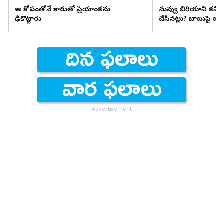
ఆ కోపంతోనే కారుతో ప్రియాంకను
నువ్వు బిరియాని కనిప
ఢీకొట్టారు
చేసినట్లు? బాబుపై బుగ్గన
Advertisement