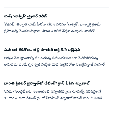
యూట్యూబర్ కేన్ పార్సన్స్ దీనికి దర్శకుడు. ఈ హాలీవుడ్ చిత్రం మన...
యష్ 'టాక్సిక్' ట్రైలర్ రిలీజ్
'కేజీఎఫ్' తర్వాత యష్ హీరోగా చేసిన సినిమా 'టాక్సిక్'. చాన్నాళ్ల క్రితమే
ప్రమోషన్స్ మొదలుపెట్టారు. పాటలు రిలీజ్ చేస్తూ వచ్చారు. వాటితో
ఆకట్టుకున్నా. ఈనెల 26న మూవీ థియేటర్లలోకి రానుంది. ఈ క్రమంలోనే
తాజాగ...
సమంత తిండిగోల.. తల్లి కూతురి బర్త్ డే సెలబ్రేషన్
ఆగస్టు నెల జ్ఞాపకాల్ని పంచుకున్న సమంతఅందంగా మెరిసిపోతున్న
అనుపమ పరమేశ్వరన్నటి సుప్రీత 25వ పుట్టినరోజు సెలబ్రేషన్తాజ్ మహల్
దగ్గర రుక్సార్ ధిల్లాన్ పోజులుజిమ్ వర్కౌట్ ఫొటోలు షేర్ చేసిన ధనశ్రీలంగా
ఓణీలో ...
భారత క్రికెటర్ జైస్వాల్‌తో డేటింగ్? క్లాస్ పీకిన మృణాల్
సినిమా సెలబ్రిటీలకు సంబంధించి ఎప్పటికప్పుడు రూమర్స్ వినిపిస్తూనే
ఉంటాయి. అలా రీసెంట్ టైంలో హీరోయిన్ మృణాల్ ఠాకుర్ గురించి ఒకటి
బయటకొచ్చింది. భారత యంగ్ క్రికెటర్ యశస్వి జైస్వాల్‌తో డేటింగ్‌లో ఉందని
అన్...