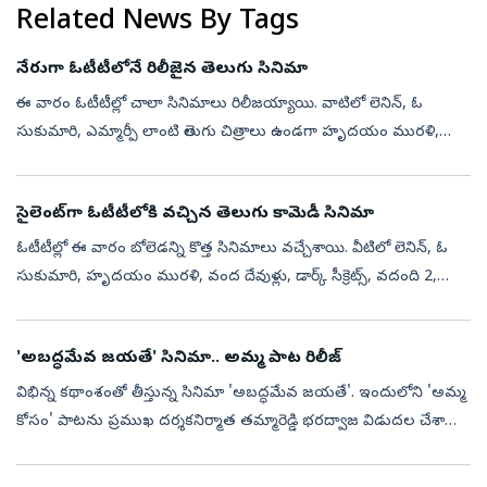
Related News By Tags
నేరుగా ఓటీటీలోనే రిలీజైన తెలుగు సినిమా
ఈ వారం ఓటీటీల్లో చాలా సినిమాలు రిలీజయ్యాయి. వాటిలో లెనిన్, ఓ
సుకుమారి, ఎమ్మార్పీ లాంటి తెలుగు చిత్రాలు ఉండగా హృదయం మురళి,
వంద దేవుళ్లు, ఉయిర్, మై వాపస్ ఆవుంగా లాంటి డబ్బింగ్‌లు.. వదంది 2,
ఆపరేషన్ సఫేద...
సైలెంట్‌గా ఓటీటీలోకి వచ్చిన తెలుగు కామెడీ సినిమా
ఓటీటీల్లో ఈ వారం బోలెడన్ని కొత్త సినిమాలు వచ్చేశాయి. వీటిలో లెనిన్, ఓ
సుకుమారి, హృదయం మురళి, వంద దేవుళ్లు, డార్క్ సీక్రెట్స్, వదంది 2,
సఫేద్ సాగర్, ఉయిర్, మై వాపస్ ఆవుంగా లాంటి స్ట్రెయిట్, డబ్బింగ్ మూ...
'అబద్ధమేవ జయతే' సినిమా.. అమ్మ పాట రిలీజ్
విభిన్న కథాంశంతో తీస్తున్న సినిమా 'అబద్ధమేవ జయతే'. ఇందులోని 'అమ్మ
కోసం' పాటను ప్రముఖ దర్శకనిర్మాత తమ్మారెడ్డి భరద్వాజ విడుదల చేశారు.
ఈ సందర్భంగా చిత్రబృందానికి ఆయన శుభాకాంక్షలు తెలియజేస్తూ, సినిమా
ఘన ...