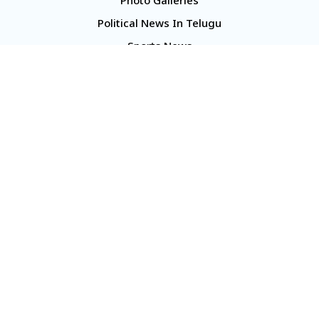
Photo Galleries
Political News In Telugu
Sports News
TS Politics News
Telangana News
Telugu Movie Reviews
Company
About Us
Contact Us
Media Kit
Terms And Conditions