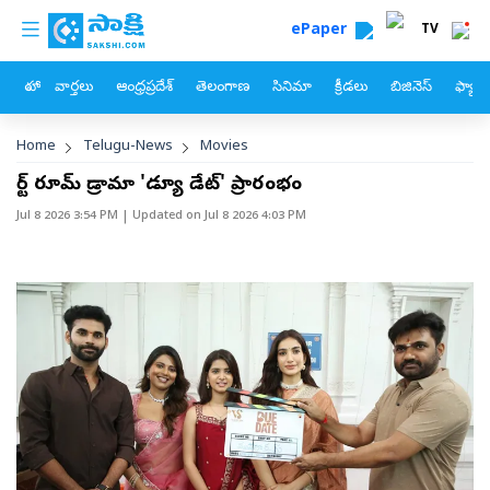
custom menu
Skip to main content
ePaper
TV
హోం
వార్తలు
ఆంధ్రప్రదేశ్
తెలంగాణ
సినిమా
క్రీడలు
బిజినెస్
ఫ్యామ
Breadcrumb
Home
Telugu-News
Movies
కోర్ట్ రూమ్‌ డ్రామా 'డ్యూ డేట్‌' ప్రారంభం
Jul 8 2026 3:54 PM
| Updated on
Jul 8 2026 4:03 PM