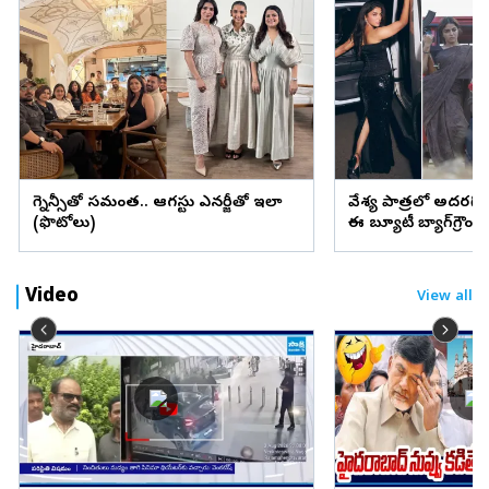
ప్రెగ్నెన్సీతో సమంత.. ఆగస్టు ఎనర్జీతో ఇలా
వేశ్య పాత్రలో అదరగొట్
(ఫొటోలు)
ఈ బ్యూటీ బ్యాగ్‌గ్రౌం
Video
View all