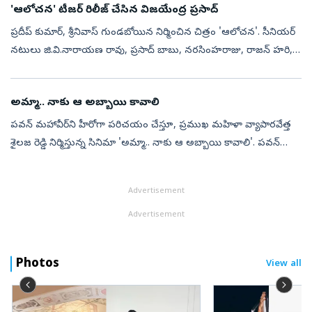
'ఆలోచన' టీజర్ రిలీజ్ చేసిన విజయేంద్ర ప్రసాద్
ప్రదీప్ కుమార్, శ్రీనివాస్ గుండబోయిన నిర్మించిన చిత్రం 'ఆలోచన'. సీనియర్
నటులు జి.వి.నారాయణ రావు, ప్రసాద్ బాబు, నరసింహరాజు, రాజన్ హరి,
మహర్షి రాఘవ, జయలలిత, బెన్నీ సుధాకర్ ప్రధాన పాత్రల్లో నటిస్తున్న ఈ ...
అమ్మా.. నాకు ఆ అబ్బాయి కావాలి
పవన్ మహావీర్‌ని హీరోగా పరిచయం చేస్తూ, ప్రముఖ మహిళా వ్యాపారవేత్త
శైలజ రెడ్డి నిర్మిస్తున్న సినిమా 'అమ్మా.. నాకు ఆ అబ్బాయి కావాలి'. పవన్
లండన్‌లో డాక్టర్ కోర్స్ చేస్తూ హీరోగా నటించాడు. శివాల ప్రభాకర్ దర...
Advertisement
Advertisement
Photos
View all