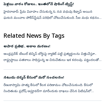
పెళ్లయి వారం రోజులు.. ఇంతలోనే షాకింగ్ ట్విస్ట్‌!
హైదరాబాద్‌: ప్రేమ వివాహం చేసుకున్న ఓ నవ వధువు కిడ్నాప్‌ అయిన
ఘటన మంచాల పోలీస్‌స్టేషన్‌ పరిధిలో చోటుచేసుకుంది. సీఐ మధు కథనం
ప్రకారం... రంగారెడ్డి జిల్లా మంచాల మండలం చిత్తాపూర్‌కు చెందిన ఏర్పుల
ప్రవీణ్,...
Related News By Tags
అపార ప్రతిభ.. అకాల మరణం!
ఆంధ్రప్రదేశ్‌: టేబుల్‌ టెన్నిస్‌ బోర్డుపై ర్యాకెట్‌ పట్టి ప్రత్యర్థులను చిత్తుచేస్తూ..
రాష్ట్రస్థాయి పతకాలు సాధిస్తున్న ఆ చిరుచేతులు ఇక కదలవు. పట్టుదలతో
కష్టపడి భవిష్యత్తులో దేశం గర్వించే క్రీడాకారుడి...
నటుడు దర్శన్‌ కేసులో మరో సంచలనం!
రేణుకాస్వామి హత్య కేసులో కీలక పరిణామం చోటుచేసుకుంది. కేసులో
నిందితుడు ప్రదోష్‌ అప్రూవర్‌గా మారేందుకు దాఖలు చేసిన పిటిషన్‌లో
సంచలన ఆరోపణలు చేశాడు. హత్య జరిగిన రోజు ఏం జరిగింది? ఎలా దాడి
చేసి చంపారు?.. ...