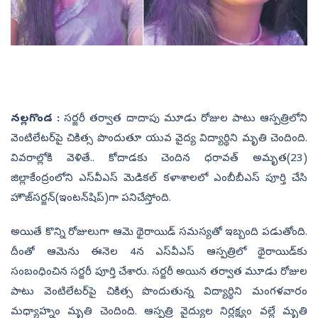
నల్లగొండ :
సర్జరీ తర్వాత దాదాపు మూడు రోజుల పాటు ఆస్పత్రిలోని
వెంటిలేటర్‌పై చికిత్స పొందుతూ యువ వైద్య విద్యార్థిని మృతి చెందింది.
వివరాల్లోకి వెళితే.. కోదాడకు చెందిన ధరావత్‌ అమృత(23)
జిల్లాకేంద్రంలోని ఎస్‌వీఎస్‌ మెడికల్‌ కళాశాలలో ఎంబీబీఎస్‌ పూర్తి చేసి
హౌజ్‌సర్జన్‌(ఇంటన్‌షిప్‌)గా పనిచేస్తోంది.
అయితే కొన్ని రోజులుగా ఆమె థైరాయిడ్‌ సమస్యతో ఇబ్బంది పడుతోంది.
దీంతో ఆమెను ఈనెల 4న ఎస్‌వీఎస్‌ ఆస్పత్రిలో థైరాయిడ్‌కు
సంబంధించిన సర్జరీ పూర్తి చేశారు. సర్జరీ అయిన తర్వాత మూడు రోజుల
పాటు వెంటిలేటర్‌పై చికిత్స పొందుతున్న విద్యార్థిని మంగళవారం
మధ్యాహ్నం మృతి చెందింది. ఆస్పత్రి వైద్యుల నిర్లక్ష్యం వల్లే మృతి