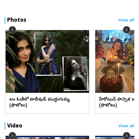
Photos
View all
లంగా ఓణీలో టాలీవుడ్ ముద్దుగుమ్మ
హీరోయిన్ హన్సిక బర్త్ 
(ఫొటోలు)
(ఫొటోలు)
Video
View all