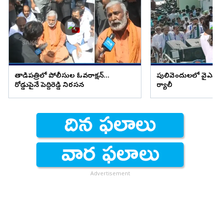
తాడిపత్రిలో పోలీసుల ఓవరాక్షన్...
పులివెందులలో వైఎస్ అవ
రోడ్డుపైనే పెద్దిరెడ్డి నిరసన
ర్యాలీ
Advertisement