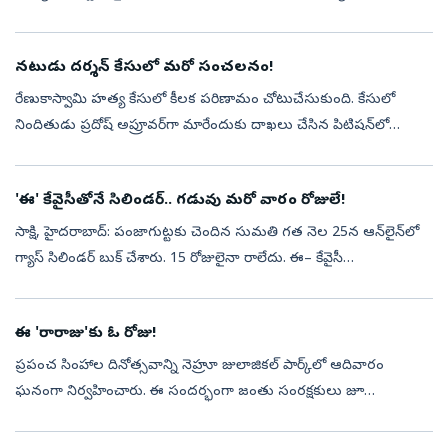
అంత్యక్రియలకు హాజరయ్యేందుకు లక్నో జైలు నుంచి పెరోల్‌పై ప్రయాగ్‌రాజ్
వస్త...
నటుడు దర్శన్‌ కేసులో మరో సంచలనం!
రేణుకాస్వామి హత్య కేసులో కీలక పరిణామం చోటుచేసుకుంది. కేసులో
నిందితుడు ప్రదోష్‌ అప్రూవర్‌గా మారేందుకు దాఖలు చేసిన పిటిషన్‌లో
సంచలన ఆరోపణలు చేశాడు. హత్య జరిగిన రోజు ఏం జరిగింది? ఎలా దాడి
చేసి చంపారు?.. ...
'ఈ' కేవైసీతోనే సిలిండర్‌.. గడువు మరో వారం రోజులే!
సాక్షి, హైదరాబాద్‌: పంజాగుట్టకు చెందిన సుమతి గత నెల 25న ఆన్‌లైన్‌లో
గ్యాస్‌ సిలిండర్‌ బుక్‌ చేశారు. 15 రోజులైనా రాలేదు. ఈ– కేవైసీ
చేయకపోవడంతో డెలివరీ నిలిపివేసినట్లు తెలిసింది. వెంటనే ఏజెన్సీకి వెళ్లి...
ఈ 'రారాజు'కు ఓ రోజు!
ప్రపంచ సింహాల దినోత్సవాన్ని నెహ్రూ జులాజికల్‌ పార్క్‌లో ఆదివారం
ఘనంగా నిర్వహించారు. ఈ సందర్భంగా జంతు సంరక్షకులు జూ
సందర్శకులకు వన్యప్రాణులపై అవగాహన కల్పించడంతో పాటు సింహాలపై
టాక్‌ షో నిర్వహించారు. వాట...