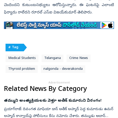
చెందిందని కుటుంబసభ్యులు ఆరోపిస్తున్నారు. ఈ ఘటనపై ఎలాంటి
ఫిర్యాదు రాలేదని రూరల్‌ ఎస్‌ఐ విజయ్‌కుమార్‌ తెలిపారు.
# Tag
Medical Students
Telangana
Crime News
Thyroid problem
nalgonda - deverakonda
Advertisement
Related News By Category
తమ్ముని అంత్యక్రియలకు వెళ్తూ అతీక్‌ కుమారుని వీరంగం!
ప్రయాగ్‌రాజ్: దివంగత మాఫియా డాన్ అతీక్‌ అహ్మద్ పెద్ద కుమారుడు ఉమర్
అహ్మద్ కాన్వాయ్‌పై పోలీసులు కేసు నమోదు చేశారు. తమ్ముడు ఆబాన్