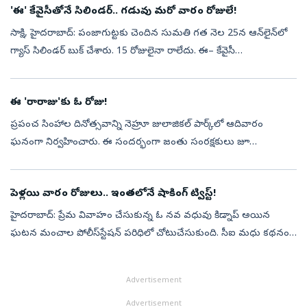
'ఈ' కేవైసీతోనే సిలిండర్‌.. గడువు మరో వారం రోజులే!
సాక్షి, హైదరాబాద్‌: పంజాగుట్టకు చెందిన సుమతి గత నెల 25న ఆన్‌లైన్‌లో
గ్యాస్‌ సిలిండర్‌ బుక్‌ చేశారు. 15 రోజులైనా రాలేదు. ఈ– కేవైసీ
చేయకపోవడంతో డెలివరీ నిలిపివేసినట్లు తెలిసింది. వెంటనే ఏజెన్సీకి వెళ్లి...
ఈ 'రారాజు'కు ఓ రోజు!
ప్రపంచ సింహాల దినోత్సవాన్ని నెహ్రూ జులాజికల్‌ పార్క్‌లో ఆదివారం
ఘనంగా నిర్వహించారు. ఈ సందర్భంగా జంతు సంరక్షకులు జూ
సందర్శకులకు వన్యప్రాణులపై అవగాహన కల్పించడంతో పాటు సింహాలపై
టాక్‌ షో నిర్వహించారు. వాట...
పెళ్లయి వారం రోజులు.. ఇంతలోనే షాకింగ్ ట్విస్ట్‌!
హైదరాబాద్‌: ప్రేమ వివాహం చేసుకున్న ఓ నవ వధువు కిడ్నాప్‌ అయిన
ఘటన మంచాల పోలీస్‌స్టేషన్‌ పరిధిలో చోటుచేసుకుంది. సీఐ మధు కథనం
ప్రకారం... రంగారెడ్డి జిల్లా మంచాల మండలం చిత్తాపూర్‌కు చెందిన ఏర్పుల
ప్రవీణ్,...
Advertisement
Advertisement