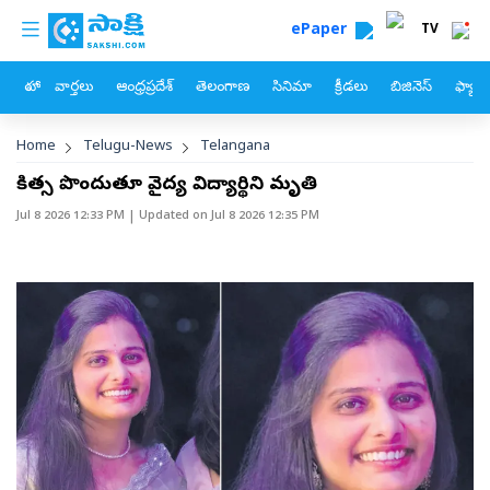
custom menu
Skip to main content
ePaper
TV
హోం
వార్తలు
ఆంధ్రప్రదేశ్
తెలంగాణ
సినిమా
క్రీడలు
బిజినెస్
ఫ్యామ
Breadcrumb
Home
Telugu-News
Telangana
చికిత్స పొందుతూ వైద్య విద్యార్థిని మృతి
Jul 8 2026 12:33 PM
| Updated on
Jul 8 2026 12:35 PM