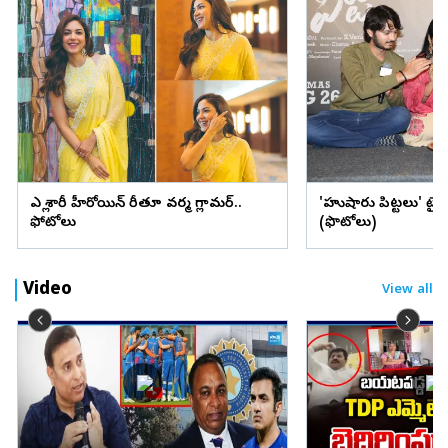
ఎల్లో శారీలో హీరోయిన్ రీతూ వర్మ గ్లామర్..
'హుషారు పిట్టలు' ట్ర
ఫోటోలు
(ఫొటోలు)
Video
View all