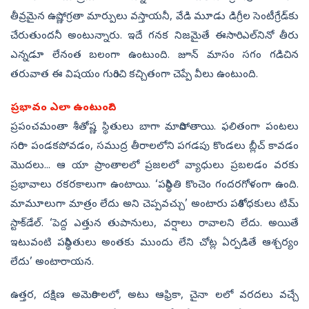
తీవ్రమైన ఉష్ణోగ్రతా మార్పులు వస్తాయనీ, వేడి మూడు డిగ్రీల సెంటీగ్రేడ్‌కు
చేరుతుందనీ అంటున్నారు. ఇదే గనక నిజమైతే ఈసారి ఎల్‌నినో తీరు
ఎన్నడూ లేనంత బలంగా ఉంటుంది. జూన్‌ మాసం సగం గడిచిన
తరువాత ఈ విషయం గురించి కచ్చితంగా చెప్పే వీలు ఉంటుంది.
ప్రభావం ఎలా ఉంటుంది?
ప్రపంచమంతా శీతోష్ణ స్థితులు బాగా మారిపోతాయి. ఫలితంగా పంటలు
సరిగా పండకపోవడం, సముద్ర తీరాలలోని పగడపు కొండలు బ్లీచ్‌ కావడం
మొదలు... ఆ యా ప్రాంతాలలో ప్రజలలో వ్యాధులు ప్రబలడం వరకు
ప్రభావాలు రకరకాలుగా ఉంటాయి. ‘పరిస్థితి కొంచెం గందరగోళంగా ఉంది.
మామూలుగా మాత్రం లేదు అని చెప్పవచ్చు’ అంటారు పరిశోధకులు టిమ్‌
స్టాక్‌డేల్‌. ‘పెద్ద ఎత్తున తుపానులు, వర్షాలు రావాలని లేదు. అయితే
ఇటువంటి పరిస్థితులు అంతకు ముందు లేని చోట్ల ఏర్పడితే ఆశ్చర్యం
లేదు’ అంటారాయన.
ఉత్తర, దక్షిణ అమెరికాలలో, అటు ఆఫ్రికా, చైనా లలో వరదలు వచ్చే