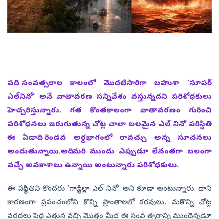
పది సంవత్సరాల కాలంలో మొదటిసారిగా బహుశా ‘సూపర్‌
ఎల్‌నినో’ అనే వాతావరణ సన్నివేశం వస్తున్నదని పరిశోధకులు
హెచ్చరిస్తున్నారు. గత కొంతకాలంగా వాతావరణం గురించి
పరిశోధనలు జరుగుతున్న చోట్ల చాలా బలమైన ఎల్‌ నినో పరిస్థితి
ఈ ఏడాది రెండవ అర్ధభాగంలో రావచ్చు అన్న సూచనలు
అందుతున్నాయి.అది మరి ముందు ఎప్పుడూ లేనంతగా బలంగా
వచ్చే అవకాశాలు ఉన్నాయి అంటున్నారు పరిశోధకులు.
ఈ పరిస్థితిని కొందరు ‘గాడ్జిల్లా ఎల్‌ నినో’ అని కూడా అంటున్నారు. దాని
కారణంగా ప్రపంచంలోని కొన్ని ప్రాంతాలలో కరవులు, మరికొన్ని చోట్ల
వరదలు పెద్ద ఎత్తున వచ్చి మొత్తం మీద ఈ సంవ త్సరాన్ని ముందెన్నడూ