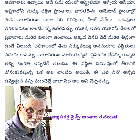
అవకాశాలు ఉన్నాయి. అదే సమ యంలో ఆస్ట్రేలియా, ఆగ్నేయ ఆసియా,
ఆఫ్రికాలోని మధ్య, దక్షిణ ప్రాంతాలు, భారతదేశం, అమెజాన్‌ ప్రాంతాల్లో
పొడి వాతావరణం బాగా పెరిగి కరవులు, హీట్‌ వేవ్‌లు, అడవులు
తగలబడటం లాంటివెన్నో జరగవచ్చు. యూకే, ఇతర యూరప్‌ దేశాలలో
ప్రభావాలు మరింత బలంగా ఉంటాయి. అక్కడ వేసవి వేడి మరింత తీవ్రంగా
ఉండే వీలుంది. చలికాలంలో తేమ ఎక్కువయ్యి అననుకూల పరిస్థితులు
ఎదురు కావచ్చు. వాతావరణం మారుతున్నది, ప్రపంచం వేడెక్కుతున్నది
అన్న సంగతి ఇప్పటికే తెలుసు. ఈ పరిస్థితి సముద్రంలో తీరానికి
తోసుకువస్తున్న ఒక అల లాంటిది అయితే, ఈ ఎల్‌ నినో అన్నది
ఉవ్వెత్తున వచ్చి ముంచెత్తే చాలా పెద్ద అల అని చెప్పవచ్చు.
వ్యాసకర్త సైన్స్‌ అంశాల రచయిత.