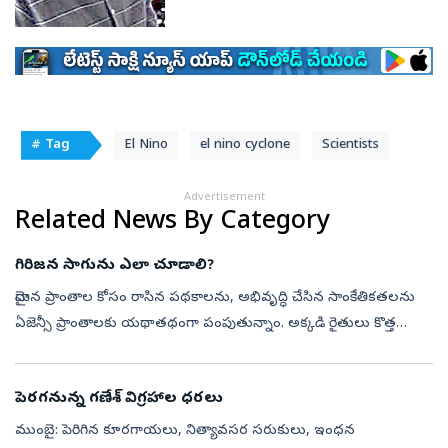
# Tag
El Nino
el nino cyclone
Scientists
Advertisement
Related News By Category
గిరిజన సాగును ఎలా చూడాలి?
మైదాన ప్రాంతాల కోసం రాసిన పథకాలను, అభివృద్ధి చేసిన సాంకేతికతలను
ఏజెన్సీ ప్రాంతాలకు యథాతథంగా పంపుతున్నాం. అక్కడి రైతులు కొత్త
పద్ధతులు స్వీకరించడం లేదని నివేదికల్లో రాసుకుంటున్నాం. సమస్య
రైతులది కాదు; ...
పెరగనున్న గణేశ్‌ విగ్రహాల ధరలు
ముంబై: పెరిగిన కూరగాయలు, నిత్యావసర సరుకులు, ఇంధన