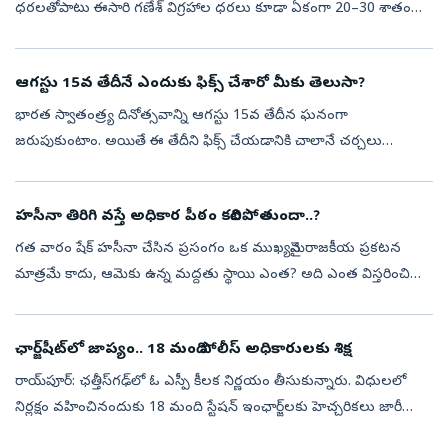
ధరలతోపాటు ఈసారి గణేశ్‌ విగ్రహాల ధరలు కూడా ఏకంగా 20–30 శాతం
పెరిగే అవకాశముండటంతో గణేశ్‌ భక్తులపై అదనపు ఆర్థిక భారం పడనుంది.
గణేశోత్సవాలు సమీపిస్తుండటంతో...
ఆగస్టు 15వ తేదీనే ఎందుకు ఫిక్స్‌ చేశారో మీకు తెలుసా?
భారత స్వాతంత్ర్య దినోత్సవాన్ని ఆగస్టు 15వ తేదీన ఘనంగా
జరుపుకుంటాం. అయితే ఈ తేదీని ఫిక్స్‌ చేయడానికి చాలానే చర్చలు
జరిగాయట. మనకు స్వాత్వంత్యం వచ్చిన తర్వాత ఈ సెలబ్రేషన్స్‌
జరుపుకోవడానికి ఒక తేదీని నిర్...
హసీనా తిరిగి వస్తే అధికార పీఠం కదిలిపోతుందా..?
గత వారం షేక్ హసీనా చేసిన ప్రసంగం ఒక ముఖ్యమైన రాజకీయ ప్రకటన
మాత్రమే కాదు, ఆమెకు ఉన్న మద్దతు స్థాయి ఎంత? అది ఎంత విస్తరించి
ఉందో అంచనా వేసే ప్రయత్నం కూడా. ఈ కార్యక్రమాన్ని న్యూఢిల్లీలోని ఫారిన్
కరెస్పాం...
ఛార్జ్‌షీట్‌లో జాప్యం.. 18 మంది పోలీస్‌ అధికారులకు శిక్ష
రాయ్‌పూర్‌: ఛత్తీస్‌గఢ్‌లో ఓ ఎస్పీ కీలక నిర్ణయం తీసుకున్నారు. విధులలో
నిర్లక్షం వహించినందుకు 18 మంది స్టేషన్‌ ఇంఛార్జ్‌లకు హెచ్చరికలు జారీ
చేశారు. నిర్ణీత 60, 90 రోజుల గడువులో ఛార్జ్‌షీట్‌లను కోర్టులో...