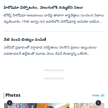
హిరోషిమా విస్ఫోటనం.. వెలుగులోకి నమ్మలేని నిజం!
టోక్యో: హిరోషిమా అణుబాంబు దాడిపై తాజాగా శాస్త్రవేత్తలు సంచలన నిజాలు
వెల్లడించారు. 1945 ఆగస్టు 6న జపాన్‌లోని హిరోషిమాపై అమెరికా జరిపిన
అణుబాంబు దాడి ప్రపంచ చరిత్రను మార్చివేయడమే కాకుండా, భూమిపై
ఎన్నడూ ...
నేటి నుంచి బియ్యం పంపిణీ
ఎల్‌నినో ప్రభావంతో వర్షాభావ పరిస్థితులు నెలకొని ప్రజలు ఇబ్బందులు
పడకూడదనే ఉద్దేశంతో మూడు నెలల రేషన్‌ బియ్యాన్ని ఒకేసారి
అందించేందుకు కేంద్ర ప్రభుత్వ ఆదేశాల మేరకు రాష్ట్ర ప్రభుత్వం చర్యలు
చేపట్టింది. ఆ...
Advertisement
Advertisement
Photos
View all