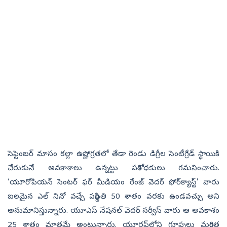
సెప్టెంబర్‌ మాసం కల్లా ఉష్ణోగ్రతలో తేడా రెండు డిగ్రీల సెంటీగ్రేడ్‌ స్థాయికి
చేరుకునే అవకాశాలు ఉన్నట్టు పరిశోధకులు గమనించారు.
‘యూరోపియన్‌ సెంటర్‌ ఫర్‌ మీడియం రేంజ్‌ వెదర్‌ ఫోర్‌క్యాస్ట్‌’ వారు
బలమైన ఎల్‌ నినో వచ్చే పరిస్థితి 50 శాతం వరకు ఉండవచ్చు అని
అనుమానిస్తున్నారు. యూఎస్‌ నేషనల్‌ వెదర్‌ సర్వీస్‌ వారు ఆ అవకాశం
25 శాతం మాత్రమే అంటున్నారు. యూరప్‌లోని గ్రూపులు మరింత