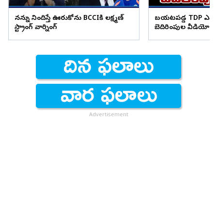
నన్ను నిందిస్తే ఊరుకోను BCCIకి లక్ష్మణ్
బయటపడ్డ TDP ఎమ్మెల
స్ట్రాంగ్ వార్నింగ్
బెదిరింపుల వీడియో
Advertisement