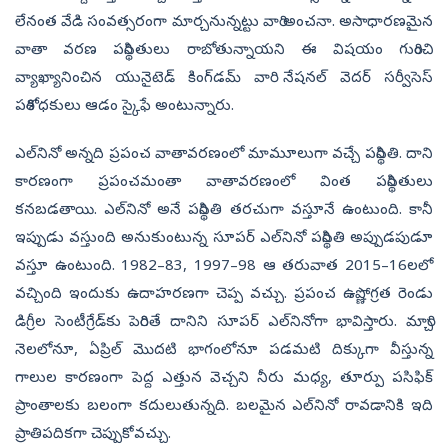
లేనంత వేడి సంవత్సరంగా మార్చనున్నట్టు వారి అంచనా. అసాధారణమైన
వాతా వరణ పరిస్థితులు రాబోతున్నాయని ఈ విషయం గురించి
వ్యాఖ్యానించిన యునైటెడ్‌ కింగ్‌డమ్‌ వారి నేషనల్‌ వెదర్‌ సర్వీసెస్‌
పరిశోధకులు ఆడం స్కైఫే అంటున్నారు.
ఎల్‌నినో అన్నది ప్రపంచ వాతావరణంలో మామూలుగా వచ్చే పరిస్థితి. దాని
కారణంగా ప్రపంచమంతా వాతావరణంలో వింత పరిస్థితులు
కనబడతాయి. ఎల్‌నినో అనే పరిస్థితి తరచుగా వస్తూనే ఉంటుంది. కానీ
ఇప్పుడు వస్తుంది అనుకుంటున్న సూపర్‌ ఎల్‌నినో పరిస్థితి అప్పుడపుడూ
వస్తూ ఉంటుంది. 1982–83, 1997–98 ఆ తరువాత 2015–16లలో
వచ్చింది ఇందుకు ఉదాహరణగా చెప్ప వచ్చు. ప్రపంచ ఉష్ణోగ్రత రెండు
డిగ్రీల సెంటీగ్రేడ్‌కు పెరిగితే దానిని సూపర్‌ ఎల్‌నినోగా భావిస్తారు. మార్చి
నెలలోనూ, ఏప్రిల్‌ మొదటి భాగంలోనూ పడమటి దిక్కుగా వీస్తున్న
గాలుల కారణంగా పెద్ద ఎత్తున వెచ్చని నీరు మధ్య, తూర్పు పసిఫిక్‌
ప్రాంతాలకు బలంగా కదులుతున్నది. బలమైన ఎల్‌నినో రావడానికి ఇది
ప్రాతిపదికగా చెప్పుకోవచ్చు.