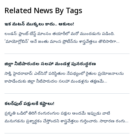
Related News By Tags
ఇక మటన్‌ ముక్కలు కాదు.. ఆకులు!
లండన్‌: ప్లాంట్-బేస్డ్ మాంసం తయారీలో మరో ముందడుగు పడింది.
‘మాయోగ్లోబిన్’ అనే జంతు మాంస ప్రోటీన్‌ను శాస్త్రవేత్తలు తొలిసారిగా
మొక్కలలో ఉత్పత్తి చేశారు. మొక్కల ఆకులలో నేరుగా ఈ ప్రోటీన్‌ను
తయారు చేసేలా ట...
జిల్లా నీటిపారుదల సలహా మండళ్ల పునరుద్ధరణ
సాక్షి, హైదరాబాద్‌: ఎల్‌నినో పరిస్థితుల నేపథ్యంలో రైతుల ప్రయోజనాలను
కాపాడేందుకు జిల్లా నీటిపారుదల సలహా మండళ్లను తక్షణమే
పునరుద్ధరించాలని నీటిపారుదల శాఖ మంత్రి కెప్టెన్ ఎన్‌.ఉత్తమ్‌కుమార్‌రెడ్డి
అధికార...
కలర్‌ఫుల్‌ పక్షులకే కష్టాలు!
ప్రకృతి ఒడిలో తిరిగే రంగురంగుల పక్షుల అందమే ఇప్పుడు వాటి
మనుగడను ప్రశ్నార్థకం చేస్తోందని శాస్త్రవేత్తలు గుర్తించారు. సాధారణ రంగుల
పక్షులతో పోలిస్తే.. ప్రకాశవంతమైన, ఆకర్షణీ యమైన రంగుల్లో కనిపించే పక్షు...