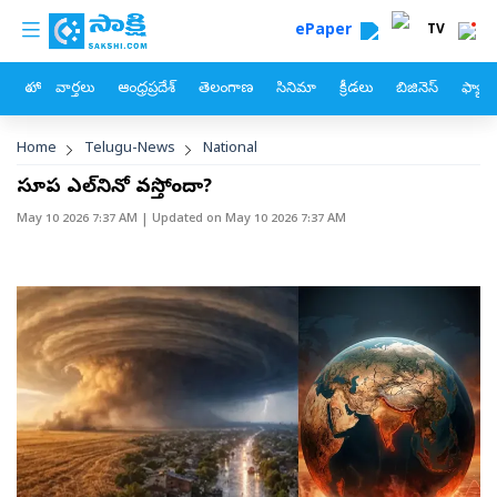
custom menu
Skip to main content
ePaper
TV
హోం
వార్తలు
ఆంధ్రప్రదేశ్
తెలంగాణ
సినిమా
క్రీడలు
బిజినెస్
ఫ్యామ
Breadcrumb
Home
Telugu-News
National
సూపర్‌ ఎల్‌నినో వస్తోందా?
May 10 2026 7:37 AM
| Updated on
May 10 2026 7:37 AM