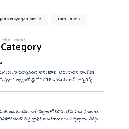
Jana Nayagan Movie
tamil nadu
Advertisement
 Category
ు
ాకు అనుగుణంగా పర్యావరణ అనుకూల, అధునాతన సాంకేతిక
లీలో ‘UITP ఇండియా బస్ కాన్ఫరెన్స్
 దంచికొడుతుంది. కురిసిన భారీ వర్షాలతో నగరంలోని పలు ప్రాంతాలు
డంతో తీవ్ర ట్రాఫిక్ అంతరాయాలు ఏర్పడ్డాయి. పరిస్థితి