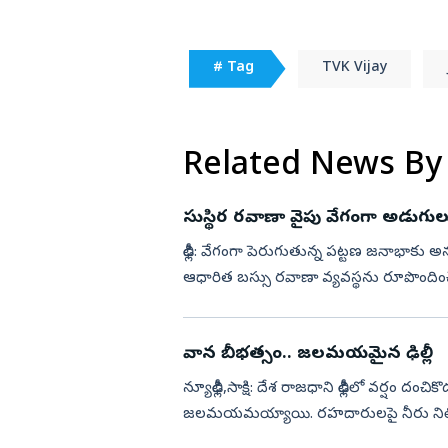
# Tag
TVK Vijay
Related News By
సుస్థిర రవాణా వైపు వేగంగా అడుగుల
ఢిల్లీ: వేగంగా పెరుగుతున్న పట్టణ జనాభ
ఆధారిత బస్సు రవాణా వ్యవస్థను రూపొందించే ప్రధాన లక్ష్యంతో ఢిల్
2026’ను రెండు రోజుల...
వాన బీభత్సం.. జలమయమైన ఢిల్లీ
న్యూఢిల్లీ,సాక్షి: దేశ రాజధాని ఢిల్లీలో వర్షం
జలమయమయ్యాయి. రహదారులపై నీరు నిలిచిపోవ
తీవ్ర...