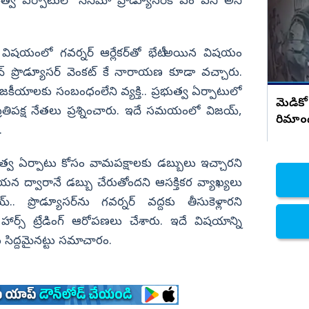
సంచలన నిజాలు..!
్వ ఏర్పాటులో సినిమా ప్రొడ్యూసర్‌కి ఏం పని అని
నిజామాబాద్
్యం
కామారెడ్డి
ాటు విషయంలో గవర్నర్‌ ఆర్లేకర్‌తో భేటీ అయిన విషయం
ి
రంగారెడ్డి
 ప్రొడ్యూసర్‌ వెంకట్‌ కే నారాయణ కూడా వచ్చారు.
వికారాబాద్
 రాజకీయాలకు సంబంధంలేని వ్యక్తి.. ప్రభుత్వ ఏర్పాటులో
మెడికో
పక్ష నేతలు ప్రశ్నించారు. ఇదే సమయంలో విజయ్‌,
వరంగల్
రిమాం
.
హన్మకొండ
జనగాం
రభుత్వ ఏర్పాటు కోసం వామపక్షాలకు డబ్బులు ఇచ్చారని
 ద్వారానే డబ్బు చేరుతోందని ఆసక్తికర వ్యాఖ్యలు
జయశంకర్
య్‌.. ప్రొడ్యూసర్‌ను గవర్నర్‌ వద్దకు తీసుకెళ్లారని
మహబూబాబాద్
ర్స్‌ ట్రేడింగ్‌ ఆరోపణలు చేశారు. ఇదే విషయాన్ని
ములుగు
్థులు సిద్దమైనట్టు సమాచారం.