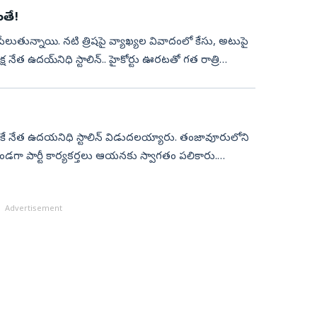
ంతే!
తున్నాయి. నటి త్రిషపై వ్యాఖ్యల వివాదంలో కేసు, అటుపై
ేత ఉదయ్‌నిధి స్టాలిన్‌.. హైకోర్టు ఊరటతో గత రాత్రి
ఎంకే నేత ఉదయనిధి స్టాలిన్ విడుదలయ్యారు. తంజావూరులోని
తుండగా పార్టీ కార్యకర్తలు ఆయనకు స్వాగతం పలికారు.
Advertisement