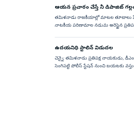
ఆయన ప్రచారం చేస్తే నీ డిపాజిట్‌ గల్ల
తమిళనాడు రాజకీయాల్లో మాటల తూటాలు పేలు
నాటకీయ పరిణామాల నడుమ అరెస్టైన ప్రతిపక్ష న
విడుదలయ్యారు. ఆ రిలీ...
ఉదయనిధి స్టాలిన్ విడుదల
చెన్నై: తమిళనాడు ప్రతిపక్ష నాయకుడు, డీ
సెంగిపట్టి పోలీస్ స్టేషన్ నుంచి బయటకు వస్
అనంతరం ఉదయనిధి స్టా...