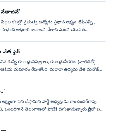
నేతాజీనే’
లల కలల్లో ప్రభుత్వ ఉద్యోగం ప్రధాన లక్ష్యం. జేపీఎస్సీ ,
నేత ఫైర్‌
చిన కున్బీ కుల ధ్రువపత్రాలు, కుల ధ్రువీకరణ (వాలిడిటీ)
ి రాజకీయ దుమారం రేపుతోంది. మరాఠా ఉద్యమ నేత మనోజ్‌
..’
లక్ష్యంగా పని చేస్తామని పార్టీ అధ్యక్షుడు రాంచందర్‌రావు
మని, ఒంటరిగానే తెలంగాణలో పోటీకి దిగుతామన్నారు.ఢిల్లీలో బ...