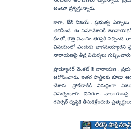
సంచలన ఆరోపణలు చేస్తున్నారు. ప్రభుత
అంటూ ప్రశ్నిస్తున్నారు.
విజయనగరం
పార్వతీపురం మన
కాగా, టీవీకే విజయ్‌.. ప్రభుత్వ ఏర్ప
పశ్చిమ గోదావర
తెలిసిందే. ఈ సమావేశానికి జగనాయగన్‌
ఏలూరు
దీంతో, కొత్త వివాదం తెరపైకి వచ్చింది.
విషయంలో ఎందుకు భాగమయ్యారని ప్రతి
వైఎస్సార్
నారాయణపై తీవ్ర విమర్శలు గుప్పించారు
అన్నమయ్య
ప్రొడ్యూసర్‌ వెంకట్‌ కే నారాయణ.. ప్
ఆరోపించారు. ఇతర పార్టీలకు కూడా ఆయన
చేశారు. ప్రోట్‌కాల్‌కి విరుద్దంగా విజ
విమర్శించారు. చివరగా.. నారాయణపై హా
గవర్నర్‌ దృష్టికి తీసుకెళ్లేందుకు ప్రత్యర