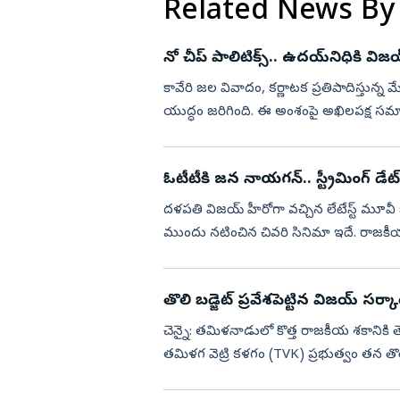
Related News By
నో చీప్‌ పాలిటిక్స్‌.. ఉదయ్‌నిధికి విజయ్‌
కావేరి జల వివాదం, కర్ణాటక ప్రతిపాదిస్తు
యుద్ధం జరిగింది. ఈ అంశంపై అఖిలపక్ష సమావ
అవసరం లేదంటూ ముఖ్యమం...
ఓటీటీకి జన నాయగన్.. స్ట్రీమింగ్ డేట్
దళపతి విజయ్ హీరోగా వచ్చిన లేటేస్ట్ మూవీ జన న
ముందు నటించిన చివరి సినిమా ఇదే. రాజకీయాల్లోకి వచ్చేముందే ఇదే తన
సంక్రాంతికి రిలీజ...
తొలి బడ్జెట్‌ ప్రవేశపెట్టిన విజయ్‌ సర్కార
చెన్నై: తమిళనాడులో కొత్త రాజకీయ శకానికి 
తమిళగ వెట్రి కళగం (TVK) ప్రభుత్వం తన తొలి బ
సంబంధించ...