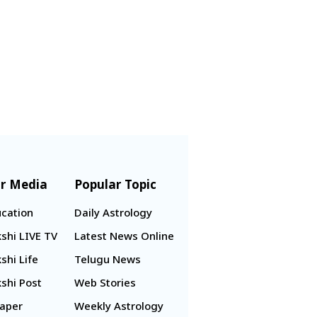
r Media
Popular Topic
cation
Daily Astrology
shi LIVE TV
Latest News Online
shi Life
Telugu News
shi Post
Web Stories
aper
Weekly Astrology