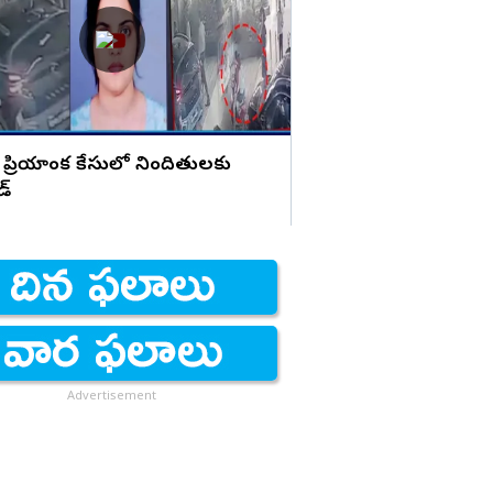
హెచ్చరిక
 ప్రియాంక కేసులో నిందితులకు
డ్
Advertisement