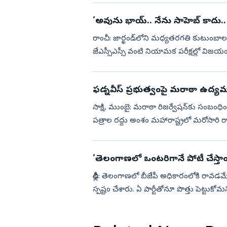
‘అవును భాయ్.. నేను సాహెబ్ కాదు.. 
రాంచీ: జార్ఖండ్‌లోని మధ్యతరగతి కుటుంబాల పిల్
జేఎస్సీఎస్సీ వంటి నియామక పరీక్షల్లో విజయం సాధించి అధికారి కావాలని వేలాది మంది యువత
కష్టపడుతున్నారు. ...
ఫడ్నవీస్ ప్ర‌భుత్వంపై మరాఠా ఉద్యమ 
సాక్షి, ముంబై: మరాఠా రిజర్వేషన్‌కు సంబంధిం
పత్రాల రద్దు అంశం మహారాష్ట్రలో మరోసార
జరాంగే పాటిల్‌ (M...
‘తెలంగాణలో ఒంటరిగానే పోటీ చేస్తాం
ఢిల్లీ: తెలంగాణలో బీజేపీ అధికారంలోకి రావడమే 
స్పష్టం చేశారు. ఏ పార్టీతోనూ పొత్తు పెట్టుకో