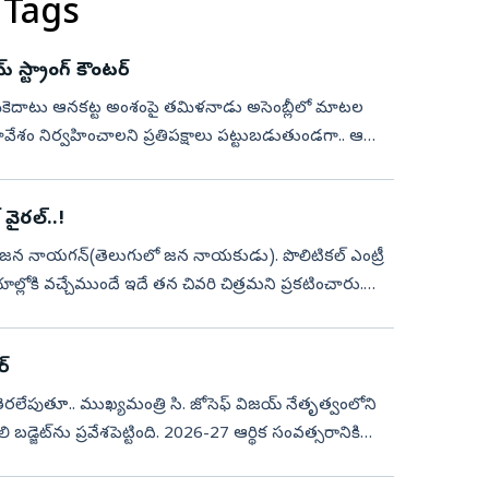
 Tags
 స్ట్రాంగ్‌ కౌంటర్‌
న్న మేకెదాటు ఆనకట్ట అంశంపై తమిళనాడు అసెంబ్లీలో మాటల
ేశం నిర్వహించాలని ప్రతిపక్షాలు పట్టుబడుతుండగా.. ఆ
 వైరల్..!
ాయగన్(తెలుగులో జన నాయకుడు). పొలిటికల్ ఎంట్రీ
 చివరి చిత్రమని ప్రకటించారు.
్‌
తెరలేపుతూ.. ముఖ్యమంత్రి సి. జోసెఫ్ విజయ్ నేతృత్వంలోని
డ్జెట్‌ను ప్రవేశపెట్టింది. 2026-27 ఆర్థిక సంవత్సరానికి