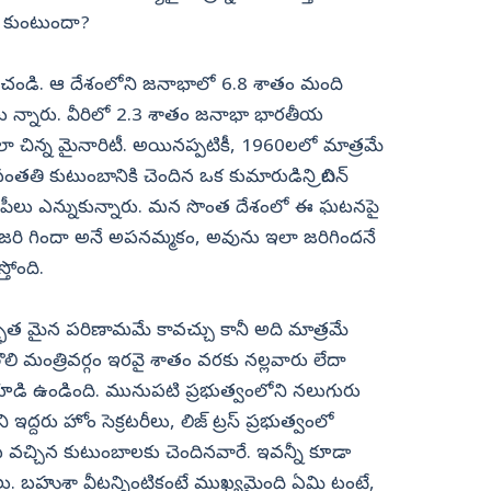
్చు కుంటుందా?
లోచించండి. ఆ దేశంలోని జనాభాలో 6.8 శాతం మంది
ు న్నారు. వీరిలో 2.3 శాతం జనాభా భారతీయ
ా చిన్న మైనారిటీ. అయినప్పటికీ, 1960లలో మాత్రమే
తి కుటుంబానికి చెందిన ఒక కుమారుడిని బ్రిటన్‌
్టీ ఎంపీలు ఎన్నుకున్నారు. మన సొంత దేశంలో ఈ ఘటనపై
జరి గిందా అనే అపనమ్మకం, అవును ఇలా జరిగిందనే
తోంది.
్భుత మైన పరిణామమే కావచ్చు కానీ అది మాత్రమే
‌ తొలి మంత్రివర్గం ఇరవై శాతం వరకు నల్లవారు లేదా
కూడి ఉండింది. మునుపటి ప్రభుత్వంలోని నలుగురు
ి ఇద్దరు హోం సెక్రటరీలు, లిజ్‌ ట్రస్‌ ప్రభుత్వంలో
వలస వచ్చిన కుటుంబాలకు చెందినవారే. ఇవన్నీ కూడా
. బహుశా వీటన్నింటికంటే ముఖ్యమైంది ఏమి టంటే,