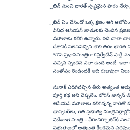
బ్రిటన్‌ నుంచి భారత్‌ స్పష్టమైన పాఠం నేర
బ్రిటన్‌ ఏం చేసిందో ఒక్క క్షణం ఆగి ఆ
వివిధ ఆసియన్‌ జాతులకు చెందిన ప్రజల
మూలాలు కలిగి ఉన్నారు. ఇది చాలా చాల
దేశానికి పలసవచ్చిన తొలి తరం భారత సంత
57వ ప్రధానమంత్రిగా కన్జర్వేటివ్‌ పార
వచ్చిన స్పందన ఎలా ఉంది అంటే, ఇలా 
సంతోషం రెండింటికీ అది రుజువుగా నిలుస్
సునాక్‌ ఎదిగివచ్చిన తీరు అత్యంత అద
పూర్తి కథ అని చెప్పలేం. బోరిస్‌ జాన్సన్
ఆసియన్‌ మూలాలు కలిగివున్న వారితో 
ఛాన్సలర్‌లు, గత ప్రభుత్వ మంత్రివర్గాల్లోన
విదేశాంగ మంత్రి – వీరందరూ బ్రిటన్‌కి 
ప్రభుత్వంలో అత్యంత కీలకమైన పదవులు