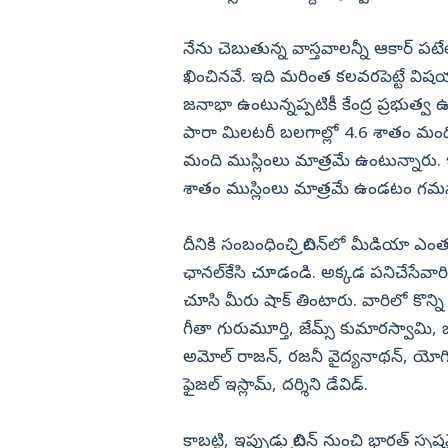
నేను చెబుతున్న వాస్తవాలన్నీ ఆకార్‌ పటేల
ఖించినవే. ఇది మరింత కలవరపెట్టే విషయా
జనాభా ఉంటున్నప్పటికీ కేంద్ర ప్రభుత్వ 
పారా మిలటరీ బలగాల్లో 4.6 శాతం మంది,
మంది ముస్లింలు మాత్రమే ఉంటున్నారు
శాతం ముస్లింలు మాత్రమే ఉండటం గమన
దీనికి సంబంధించి బ్రిటన్‌లో మీడియా ఎంత
ఛానల్‌కేసి చూడండి. అక్కడ పనిచేసే
చూసి మీరు షాక్‌ తింటారు. వారిలో కొన్
గీతా గురుమూర్తి, జేమ్స్‌ కుమారస్వామి, 
అమోల్‌ రాజన్, రజనీ వైద్యనాథన్, యోగిత
ఫైజల్‌ ఇస్లామ్, దర్శిని డేవిడ్‌.
కాబట్టి, ఇప్పుడు బ్రిటన్‌ నుంచి భారత్‌ 