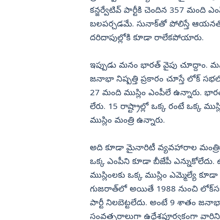
కన్జర్వేటివ్‌ పార్టీకి చెందిన 357 మంది 
బలపర్చడమే. సునాక్‌తో పోలిస్తే ఆయనత
దరిదాపుల్లోకి కూడా రాలేకపోయారు.
ఇప్పుడు మనం భారత్‌ వైపు చూద్దాం. 
జనాభా నిష్పత్తి ప్రకారం చూస్తే లోక్‌ సభ
27 మంది ముస్లిం ఎంపీలే ఉన్నారు. భారత్‌
లేరు. 15 రాష్ట్రాల్లో ఒక్క రంటే ఒక్క ముస్
ముస్లిం మంత్రి ఉన్నారు.
అది కూడా మైనారిటీ వ్యవహారాల మంత్రి
ఒక్క ఎంపీని కూడా బీజేపీ ఎన్నుకోలేదు. 
ముస్లింలకు ఒక్క ముస్లిం ఎమ్మెల్యే కూడ
గుజరాత్‌లో అయితే 1988 నుంచి లోక్‌స
పార్టీ నిలబెట్టలేదు. అంటే 9 శాతం జనాభా ఇ
సంవత్సరాలుగా ఉద్దేశపూర్వకంగా వారిని