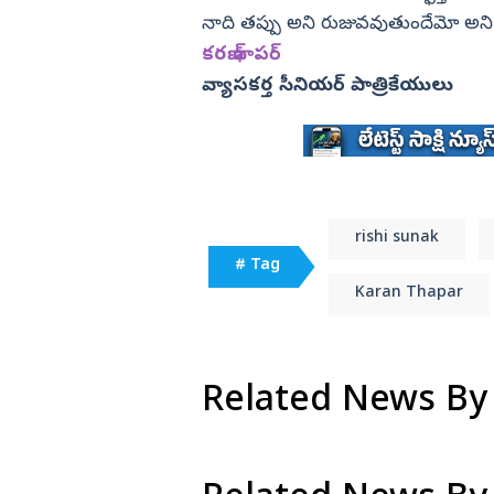
నాది తప్పు అని రుజువవుతుందేమో అ
కరణ్‌ థాపర్‌
వ్యాసకర్త సీనియర్‌ పాత్రికేయులు
rishi sunak
# Tag
Karan Thapar
Related News By