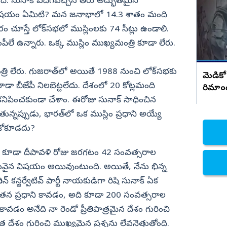
సంచలన నిజాలు..!
ంది. సునాక్‌ ఎదిగివచ్చిన తీరు అద్భుతమైన
 విషయం ఏమిటి? మన జనాభాలో 14.3 శాతం మంది
నిజామాబాద్
ారం చూస్తే లోక్‌సభలో ముస్లింలకు 74 సీట్లు ఉండాలి.
్యం
కామారెడ్డి
పీలే ఉన్నారు. ఒక్క ముస్లిం ముఖ్యమంత్రి కూడా లేరు.
ి
రంగారెడ్డి
వికారాబాద్
మంత్రి లేరు. గుజరాత్‌లో అయితే 1988 నుంచి లోక్‌సభకు
మెడికో
వరంగల్
ూడా బీజేపీ నిలబెట్టలేదు. దేశంలో 20 కోట్లమంది
రిమాం
 కనిపించకుండా చేశాం. ఈరోజు సునాక్‌ సాధించిన
హన్మకొండ
్నప్పుడు, భారత్‌లో ఒక ముస్లిం ప్రధాని అయ్యే
జనగాం
ుకోకూడదు?
జయశంకర్
అది కూడా దీపావళి రోజు జరగటం 42 సంవత్సరాల
మహబూబాబాద్
విలువైన విషయం అయివుంటుంది. అయితే, నేను భిన్న
ములుగు
్‌ కన్జర్వేటివ్‌ పార్టీ నాయకుడిగా రిషి సునాక్‌ ఏక
నూతన ప్రధాని కావడం, అది కూడా 200 సంవత్సరాల
కావడం అనేది నా రెండో ప్రీతిపాత్రమైన దేశం గురించి
 దేశం గురించి ముఖ్యమైన ప్రశ్నను లేవనెత్తుతోంది.