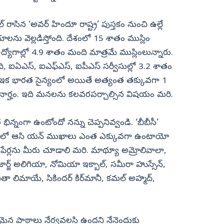
్‌ రాసిన ‘అవర్‌ హిందూ రాష్ట్ర’ పుస్తకం నుంచి ఉల్లే
లను వెల్లడిస్తోంది. దేశంలో 15 శాతం ముస్లిం
ఉద్యోగాల్లో 4.9 శాతం మంది మాత్రమే ముస్లింలున్నారు.
 ఐఏఎస్, ఐఎఫ్‌ఎస్, ఐపీఎస్‌ సర్వీసుల్లో 3.2 శాతం
. ఇక భారత సైన్యంలో అయితే అత్యంత తక్కువగా 1
ార్హం. ఇది మనలను కలవరపర్చాల్సిన విషయం మరి.
 భిన్నంగా ఉంటోందో నన్ను చెప్పనివ్వండి. ‘బీబీసీ’
వారిలో ఆసి యన్‌ ముఖాలు ఎంత ఎక్కువగా ఉంటాయో
ని పేర్లను మీరు చూడాలి మరి. మాథ్యూ అమ్రోలివాలా,
జార్జ్‌ అలిగియా, నోమియా ఇక్బాల్, సమీరా హుస్సేన్,
ా లిమాయే, సికిందర్‌ కిర్‌మానీ, కమల్‌ అహ్మద్,
స్పష్టమైన పాఠాలు నేర్వవలసి ఉందని నేనెందుకు