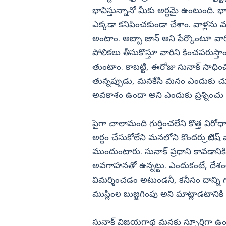
భావిస్తున్నానో మీకు అర్థమై ఉంటుంది. భా
ఎక్కడా కనిపించకుండా చేశాం. వాళ్లను 
అంటాం. అబ్బా జాన్‌ అని పేర్కొంటూ వారిని
పోలికలు తీసుకొస్తూ వారిని కించపరుస్తాం. 
తుంటాం. కాబట్టి, ఈరోజు సునాక్‌ సా
తున్నప్పుడు, మనకేసి మనం ఎందుకు చూస
అవకాశం ఉందా అని ఎందుకు ప్రశ్నించ
పైగా చాలామంది గుర్తించలేని కొత్త విరోధ
అర్థం చేసుకోలేని మనలోని కొందరు బ్రిట
ముందుంటారు. సునాక్‌ ప్రధాని కావడాని
అవగాహనతో ఉన్నట్టు. ఎందుకంటే, దేశంల
విమర్శించడం అటుండనీ, కనీసం దాన్ని గు
ముస్లింల బుజ్జగింపు అని మాట్లాడటానిక
సునాక్‌ విజయగాథ మనకు స్ఫూర్తిగా ఉండా