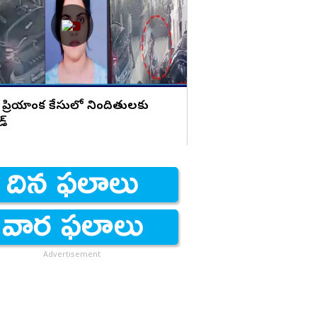
హెచ్చరిక
 ప్రియాంక కేసులో నిందితులకు
డ్
Advertisement