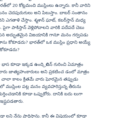
రత్‌లో 20 కోట్లమంది ముస్లింలు ఉన్నారు. కానీ వారిని
మనం చెదపురుగులు అని పిలుస్తాం. బాబర్‌ సంతానం
 ఎగతాళి చేస్తాం. శ్మశాన్‌ ఘాట్, కబర్‌స్తాన్‌ మధ్య
పైగా పాకిస్తాన్‌ వెళ్లిపోవాలని వారికి పదేపదే చెబు
ధించిన అద్భుతమైన విజయానికి గానూ మనం గర్వపడు
ు కోకూడదు? భారత్‌లో ఒక ముస్లిం ప్రధాని అయ్యే
ు కోకూడదు?
ా భాస కూడా ఇక్కడ ఉంది. బ్రిటన్‌ గురించి ఏమాత్రం
ిష్‌ వారు జాత్యహంకారులు అని ప్రకటించ డంలో మాత్రం
కి చాలా కాలం క్రితమే వారు ఘోరమైన తప్పుడు
ో ముస్లింల పట్ల మనం వ్యవహరిస్తున్న తీరును
ర్తించడానికి కూడా ఒప్పుకోరు. దానికి బదు లుగా
ి ఇష్టపడతారు.
 లని నేను ప్రార్థిస్తాను. కానీ ఈ విషయంలో కూడా