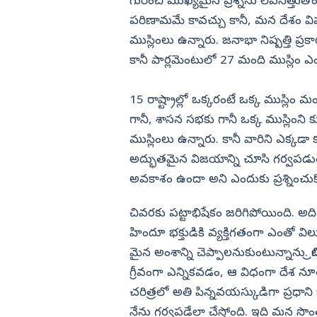
గురించి ముఖ్యమైన ప్రశ్నను లేవనెత్తుతో
పరిణామమే కావచ్చు కానీ, మన దేశం
విజయనగరం
ముస్లింలు ఉన్నారు. జనాభా నిష్పత్తి ప్రక
పార్వతీపురం మన
కానీ పార్లమెంటులో 27 మంది ముస్లిం ఎం
పశ్చిమ గోదావర
ఏలూరు
15 రాష్ట్రాల్లో ఒక్కరంటే ఒక్క ముస్లిం 
వైఎస్సార్
గానీ, శాసన సభకు గానీ ఒక్క ముస్లింని క
ముస్లింలు ఉన్నారు. కానీ వారిని ఎక్కడా
అన్నమయ్య
అద్భుతమైన విజయాన్ని చూసి గర్వపడుతున
అవకాశం ఉందా అని ఎందుకు ప్రశ్నించ
చివరకు పట్టాభిషేకం జరిగిపోయింది. 
హిందూ భక్తుడికి వ్యక్తిగతంగా ఎంతో 
మైన అంశాన్ని చెప్పాలనుకుంటున్నాను. బ్రిటన
గ్రీవంగా ఎన్నికవడం, ఆ విధంగా దేశ 
చరిత్రలో అతి పిన్నవయస్కుడిగా ప్రధాని 
నేను గర్వపడేలా చేస్తోంది. ఇది మన సొంత