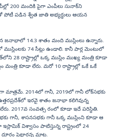
ఎంపీల్లో 200 మందికి పైగా ఎంపీలు సునాక్‌ని
ో పోటీ పడిన శ్వేత జాతి అభ్యర్థులు ఆయన
మన జనాభాలో 14.3 శాతం మంది ముస్లింలు ఉన్నారు.
లో ముస్లింలకు 74 సీట్లు ఉండాలి. కానీ పార్ల మెంటులో
లోని 28 రాష్ట్రాల్లో ఒక్క ముస్లిం ముఖ్య మంత్రి కూడా
లిం మంత్రి కూడా లేరు. మరో 10 రాష్ట్రాల్లో ఒకే ఒకే
గా మాత్రమే. 2014లో గానీ, 2019లో గానీ లోక్‌సభకు
ఉత్తరప్రదేశ్‌లో ఇరవై శాతం జనాభా కలిగివున్న
ా లేరు. 2017వ సంవత్స రంలో కూడా ఇదే పరిస్థితి.
భకు గానీ, శాసనసభకు గానీ ఒక్క ముస్లింని కూడా ఆ
స్లామిక్‌ విశ్వాసం పాటిస్తున్న రాష్ట్రంలో 24
 దూరం పెట్టారన్న మాట.