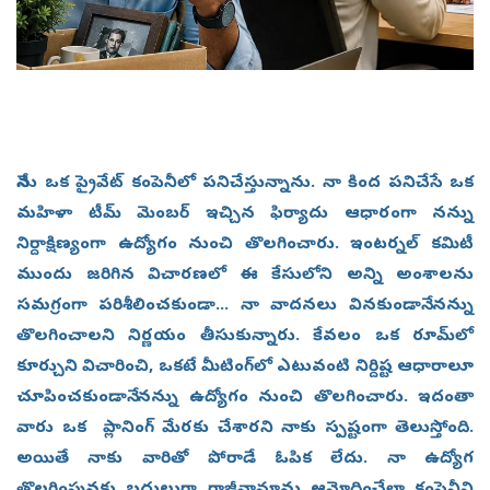
నేను ఒక ప్రైవేట్‌ కంపెనీలో పనిచేస్తున్నాను. నా కింద పనిచేసే ఒక
మహిళా టీమ్‌ మెంబర్‌ ఇచ్చిన ఫిర్యాదు ఆధారంగా నన్ను
నిర్దాక్షిణ్యంగా ఉద్యోగం నుంచి తొలగించారు. ఇంటర్నల్‌ కమిటీ
ముందు జరిగిన విచారణలో ఈ కేసులోని అన్ని అంశాలను
సమగ్రంగా పరిశీలించకుండా... నా వాదనలు వినకుండానే నన్ను
తొలగించాలని నిర్ణయం తీసుకున్నారు. కేవలం ఒక రూమ్‌లో
కూర్చుని విచారించి, ఒకటే మీటింగ్‌లో ఎటువంటి నిర్దిష్ట ఆధారాలూ
చూపించకుండానే నన్ను ఉద్యోగం నుంచి తొలగించారు. ఇదంతా
వారు ఒక ప్లా​నింగ్‌ మేరకు చేశారని నాకు స్పష్టంగా తెలుస్తోంది.
అయితే నాకు వారితో పోరాడే ఓపిక లేదు. నా ఉద్యోగ