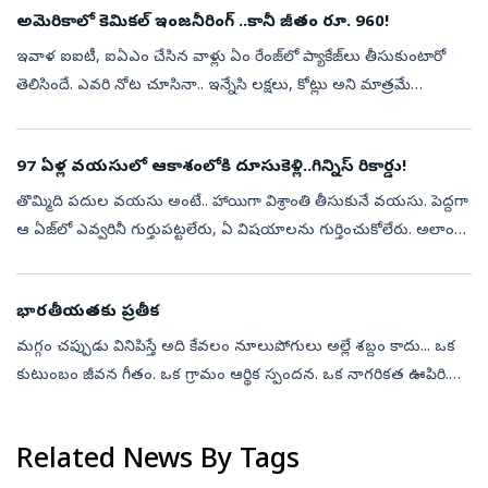
అమెరికాలో కెమికల్ ఇంజనీరింగ్ ..కానీ జీతం రూ. 960!
ఇవాళ ఐఐటీ, ఐఏఎం చేసిన వాళ్లు ఏం రేంజ్‌లో ప్యాకేజ్‌లు తీసుకుంటారో
తెలిసిందే. ఎవరి నోట చూసినా.. ఇన్నేసి లక్షలు, కోట్లు అని మాత్రమే
వింటుంటాం. అలాంటిది అమెరికాలో కెమికల్‌ ఇంజనీరింగ్‌ చేస్తే..ఇంక ఏ రేంజ్‌...
97 ఏళ్ల వయసులో ఆకాశంలోకి దూసుకెళ్లి..గిన్నిస్‌ రికార్డు!
తొమ్మిది పదుల వయసు అంటే.. హాయిగా విశ్రాంతి తీసుకునే వయసు. పెద్దగా
ఆ ఏజ్‌లో ఎవ్వరినీ గుర్తుపట్టలేరు, ఏ విషయాలను గుర్తించుకోలేరు. అలాంటి
వయసులో అసామాన్యమైన సాహస కృత్యాలు అంటే..వామ్మో అనిపిస్తుంది.
యువత ...
భారతీయతకు ప్రతీక
మగ్గం చప్పుడు వినిపిస్తే అది కేవలం నూలుపోగులు అల్లే శబ్దం కాదు... ఒక
కుటుంబం జీవన గీతం. ఒక గ్రామం ఆర్థిక స్పందన. ఒక నాగరికత ఊపిరి.
సింధు లోయ నాగరికత తవ్వకాల్లో లభించిన ఆధారాలు భారతీయులు వేల
ఏళ్ల కిందట...
Related News By Tags