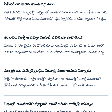
ఏపీలో దిగజారిన శాంతిభద్రతలు
సాక్షి ప్రతినిధి, న్యూఢిల్లీ: రాష్ట్రంలో శాంతి భద్రతలు దారుణంగా క్షీణించాయని,
‘రెడ్‌బుక్‌’ దౌర్జన్యాలు పెచ్చుమీరాయని వైఎస్సార్‌సీపీ ఎంపీల బృందం కేంద్ర
హోంమంత్రి అమిత్‌ షాకు ఫిర్యాదు చేసింది. వైఎస్సార్...
తులసి.. మళ్లీ ఆడపిల్ల పుడితే ఎవరుసాకుతారు..?
విజయనగరం క్రైమ్‌: రెండోసారి కూడా ఆడపిల్లనే కంటాననే అనుమానంతో
తనను అత్తింటివారు ఇంటినుంచి గెంటేశారంటూ గంట్యాడకు చెందిన గర్భిణి
తులసి సోమవారం విజయనగరం మహిళా పోలీస్‌ స్టేషన్‌ను ఆశ్రయించింది.
ఈ ఘటనపై బాధ...
మంత్రులు, ఎమ్మెల్యేలపై.. మీనాక్షి నటరాజన్‌కు ఫిర్యాదు
సాక్షి, హైదరాబాద్‌: రాష్ట్ర కాంగ్రెస్‌ వ్యవహరాల ఇంఛార్జ్ మీనాక్షి నటరాజన్
డీసీసీలతో నిర్వహించిన సమీక్షలో కీలక పరిణామం చోటుచేసుకుంది.
రాష్ట్రంలోని మంత్రుల, ఎమ్మెల్యేల సహాకారం తమకు ఎంతమాత్రం లేదని
డీసీస...
విధుల్లో ఉండగానే కంప్యూటర్‌ ఆపరేటర్‌ను లాక్కెళ్లే యత్నం..!