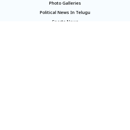
Photo Galleries
Political News In Telugu
Sports News
TS Politics News
Telangana News
Telugu Movie Reviews
Company
About Us
Contact Us
Media Kit
Terms And Conditions