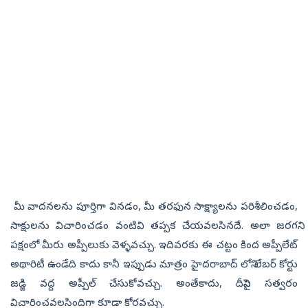
మీ వాదనలను పూర్తిగా వినడం, మీ తరఫున సాక్ష్యాలను పరిశీలించడం,
సాక్షులను విచారించడం వంటివి తప్పక చేయవలసినదే. అలా జరగని
పక్షంలో మీరు అప్పీలుకు వెళ్ళవచ్చు. ఇదివరకు ఈ చట్టం కింద అప్పీలేట్‌
అథారిటీ ఉండేది కాదు కానీ ఇప్పుడు మాత్రం హైదరాబాద్‌ లోని లేబర్‌ కోర్టు
జడ్జి వద్ద అప్పీల్‌ చేసుకోవచ్చు. అంతేకాదు, దీనిపై సత్వరం
విచారించవలసిందిగా కూడా కోరవచ్చు.