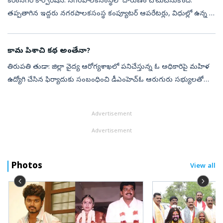
కరీంనగర్‌ కార్పొరేషన్‌: నగరపాలకసంస్థలో దారుణం చోటుచేసుకొంది.
తప్పతాగిన ఇద్దరు నగరపాలకసంస్థ కంప్యూటర్‌ ఆపరేటర్లు, విధుల్లో ఉన్న ఓ
మహిళా కంప్యూటర్‌ ఆపరేటర్‌ను లైంగికవేధింపులకు గురిచేశారు. ఒక దశలో
ఆమెను ...
కామ పిశాచి కథ అంతేనా?
తిరుపతి తుడా: జిల్లా వైద్య ఆరోగ్యశాఖలో పనిచేస్తున్న ఓ అధికారిపై మహిళ
ఉద్యోగి చేసిన ఫిర్యాదుకు సంబంధించి డీఎంహెచ్‌ఓ ఆరుగురు సభ్యులతో
విచారణ కమిటీని ఏర్పాటు చేశారు. కానీ ఆరోపణలు ఎదుర్కొంటున్న
అడ్మిని్రస...
Advertisement
Advertisement
Photos
View all