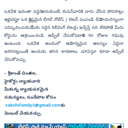
ఒకవేళ ఇదంతా వద్దని అనుకుంటే, కంపెనీవారికి వారు చేసిన పోరపాట్లు
అన్ని చెప్తూ ఒక నిర్దిష్టమైన లీగల్‌ నోటీస్‌ / లెటర్‌ పంపండి. దీనిని సామరస్యంగా
పరిష్కరించుకుని మీకు సరైన రిలీవింగ్‌ లెటర్లు ఇచ్చేస్తే సరి. లేకపోతే మీరు
కోర్టును ఆశ్రయించండి. అప్పీల్‌ చేసుకోవటానికి 90 రోజుల గడువు
ఉంటుంది. ఒకవేళ అందులో అనివార్యమైన ఆలస్యం ఏదైనా
జరిగినట్లయితే అందుకు తగిన కారణాలు చూపిస్తూ కూడా అప్పీల్‌
చేసుకోవచ్చు.
– శ్రీకాంత్‌ చింతల,
హైకోర్టు న్యాయవాది
మీకున్న న్యాయపరమైన
సమస్యలు, సందేహాల కోసం
sakshifamily3@gmail.com
కు
మెయిల్‌ చేయవచ్చు.