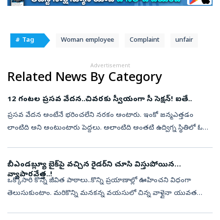
# Tag
Woman employee
Complaint
unfair
Advertisement
Related News By Category
12 గంటల ప్రసవ వేదన..చివరకు స్వీయంగా సీ సెక్షన్‌! ఐతే..
ప్రసవ వేదన అంటేనే భరించలేని నరకం అంటారు. ఇంకో జన్మఎత్తడం
లాంటిది అని అంటుంటారు పెద్దలు. అలాంటిది అంతటి ఉద్విగ్న స్థితిలో ఓ
తల్లి తన బిడ్డ ప్రాణాలను రక్షించడం కోసం తనకు తానుగా సిజేరియన్‌​
చేసుకుని ప్రస...
బీఎండబ్ల్యూ బైక్‌పై వచ్చిన రైడర్‌ని చూసి విస్తుపోయిన
వ్యాపారవేత్త..!
ఒక్కోసారి కొన్ని జీవిత పాఠాలు..కొన్ని ప్రయాణాల్లో ఊహించని విధంగా
తెలుసుకుంటాం. మరికొన్ని మనకన్న వయసులో చిన్న వాళ్లైనా యువత
నుంచి నేర్చుకుంటుంటాం. అలాంటి గొప్ప జీవిత పాఠాన్నే ఒక ఉబర్‌ రైడర్‌
నుంచి నేర్...