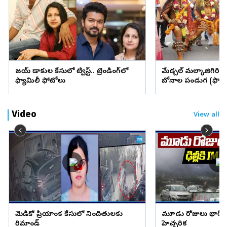
విజయ్ విడాకుల కేసులో ట్విస్ట్.. ట్రెండింగ్‌లో
మేడ్చల్ మల్కాజిగిరి జిల్
ఫ్యామిలీ ఫోటోలు
బోనాల పండుగ (ఫొటో
Video
View all
మెడికో ప్రియాంక కేసులో నిందితులకు
మూడు రోజులు భారీ వ
రిమాండ్
హెచ్చరిక