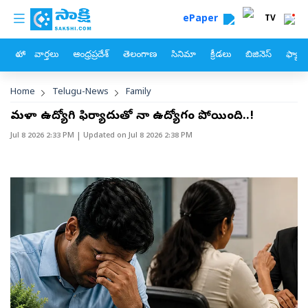
custom menu
Skip to main content
ePaper
TV
హోం
వార్తలు
ఆంధ్రప్రదేశ్
తెలంగాణ
సినిమా
క్రీడలు
బిజినెస్
ఫ్యామ
Breadcrumb
Home
Telugu-News
Family
మహిళా ఉద్యోగి ఫిర్యాదుతో నా ఉద్యోగం పోయింది..!
Jul 8 2026 2:33 PM
| Updated on
Jul 8 2026 2:38 PM