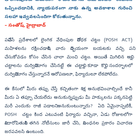
తొలగింపునకు బదులుగా రాజీనామాను ఆమోదించేలా కంపెనీని
ఒప్పించడానికి, న్యాయపరంగా నాకు ఉన్న అవకాశాల గురించి
సలహా ఇవ్వవలసిందిగా కోరుతున్నాను.
– సంతోష్, హైద్రాబాద్‌
పనిచేసే ప్రదేశాలలో లైంగిక వేధింపుల నిరోధక చట్టం (POSH ACT)
మహిళలను రక్షించడానికి, వారు నిర్భయంగా బయటకు వచ్చి పని
చేసుకోవడం కోసం చేసిన చాలా మంచి చట్టం. అయితే మిగిలిన అన్ని
చట్టాలను దుర్వినియోగం చేసినట్టే ఈ చట్టాన్ని కూడా కొన్ని సందర్భాలలో
దుర్వినియోగం చేస్తున్నారనే ఆరోపణలూ, ఫిర్యాదులూ లేకపోలేదు.
ఈ కేసులో మీరు తప్పు చేస్తే కచ్చితంగా శిక్ష అనుభవించాల్సిందే కానీ
మీరు ఏ తప్పూ చేయలేదు అనుకున్నప్పుడు మీ హక్కులను పక్కనపెట్టి
మరీ ఎందుకు రాజీ పడాలని అనుకుంటున్నారు? ఏది ఏమైనాప్పటికీ,
POSH చట్టం కింద ఎటువంటి ఫిర్యాదు వచ్చినా, ఏడు రోజులలోగా
నిందారోపితునికి తగిన నోటీసులు జారీ చేసి, నిబంధనల ప్రకారం విచారణ
జరపవలసి ఉంటుంది.