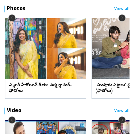
Photos
View all
ఎల్లో శారీలో హీరోయిన్ రీతూ వర్మ గ్లామర్..
'హుషారు పిట్టలు' ట్ర
ఫోటోలు
(ఫొటోలు)
Video
View all