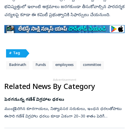
భవిష్యత్తులో ఇలాంటి అక్రమాలు జరగకుండా తీసుకోవాల్సిన పారదర్శక
చర్యలపై కూడా ఈ కమిటీ ప్రభుత్వానికి సిఫార్సులు చేయనుంది.
# Tag
Badrinath
Funds
employees
committee
Advertisement
Related News By Category
పెరగనున్న గణేశ్‌ విగ్రహాల ధరలు
ముంబై: పెరిగిన కూరగాయలు, నిత్యావసర సరుకులు, ఇంధన ధరలతోపాటు
ఈసారి గణేశ్‌ విగ్రహాల ధరలు కూడా ఏకంగా 20–30 శాతం పెరిగే
అవకాశముండటంతో గణేశ్‌ భక్తులపై అదనపు ఆర్థిక భారం పడనుంది.