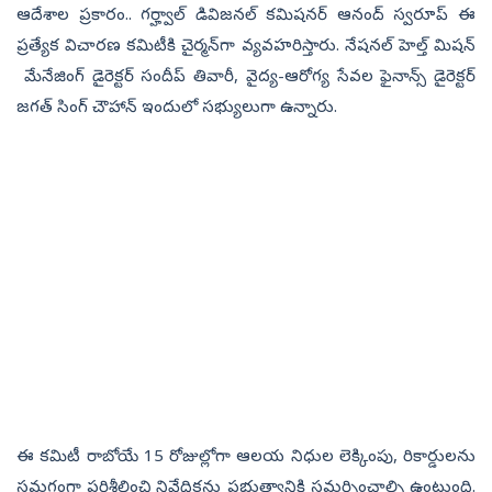
ఆదేశాల ప్రకారం.. గర్హ్వాల్ డివిజనల్ కమిషనర్ ఆనంద్ స్వరూప్ ఈ
ప్రత్యేక విచారణ కమిటీకి చైర్మన్‌గా వ్యవహరిస్తారు. నేషనల్ హెల్త్ మిషన్
మేనేజింగ్ డైరెక్టర్ సందీప్ తివారీ, వైద్య-ఆరోగ్య సేవల ఫైనాన్స్ డైరెక్టర్
జగత్ సింగ్ చౌహాన్ ఇందులో సభ్యులుగా ఉన్నారు.
ఈ కమిటీ రాబోయే 15 రోజుల్లోగా ఆలయ నిధుల లెక్కింపు, రికార్డులను
సమగ్రంగా పరిశీలించి నివేదికను ప్రభుత్వానికి సమర్పించాల్సి ఉంటుంది.