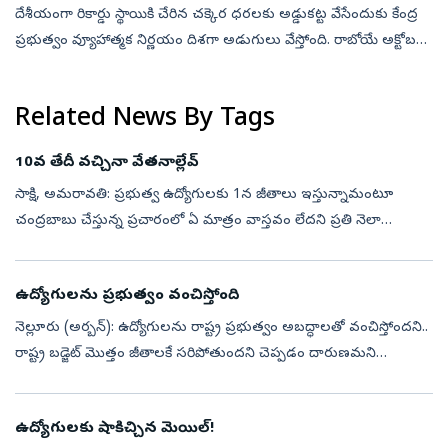
దేశీయంగా రికార్డు స్థాయికి చేరిన చక్కెర ధరలకు అడ్డుకట్ట వేసేందుకు కేంద్ర
ప్రభుత్వం వ్యూహాత్మక నిర్ణయం దిశగా అడుగులు వేస్తోంది. రాబోయే అక్టోబరు
నుంచి ప్రారంభమయ్యే నూతన మార్కెటింగ్ సీజన్‌లో ఇథనాల్ తయారీ...
Related News By Tags
10వ తేదీ వచ్చినా వేతనాల్లేవ్‌
సాక్షి, అమరావతి: ప్రభుత్వ ఉద్యోగులకు 1న జీతాలు ఇస్తున్నామంటూ
చంద్రబాబు చేస్తు­న్న ప్రచారంలో ఏ మాత్రం వాస్తవం లేదని ప్రతి నెలా
రుజువవుతోంది. ముఖ్యంగా వైద్య, ఆరోగ్య శాఖలో నేషనల్‌ హెల్త్‌ మిషన్‌
(ఎన్‌హెచ...
ఉద్యోగులను ప్రభుత్వం వంచిస్తోంది
నెల్లూరు (అర్బన్‌): ఉద్యోగులను రాష్ట్ర ప్రభుత్వం అబద్ధాలతో వంచిస్తోందని..
రాష్ట్ర బడ్జెట్‌ మొత్తం జీతాలకే సరిపోతుందని చెప్పడం దారుణమని
ఆంధ్రప్రదేశ్‌ నాన్‌ గెజిటెడ్, గెజిటెడ్‌ ఆఫీసర్స్‌ అసోసియేషన్‌(ఏపీ...
ఉద్యోగులకు షాకిచ్చిన మెయిల్!