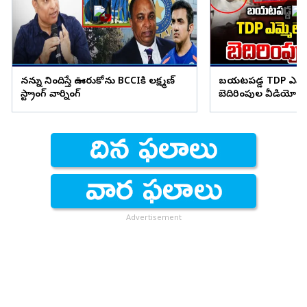
నన్ను నిందిస్తే ఊరుకోను BCCIకి లక్ష్మణ్
బయటపడ్డ TDP ఎమ్మెల
స్ట్రాంగ్ వార్నింగ్
బెదిరింపుల వీడియో
Advertisement