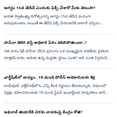
గణేశోత్సవాలు సమీపిస్తుండటంతో...
ఆగస్టు 15వ తేదీనే ఎందుకు ఫిక్స్‌ చేశారో మీకు తెలుసా?
భారత స్వాతంత్ర్య దినోత్సవాన్ని ఆగస్టు 15వ తేదీన ఘనంగా
జరుపుకుంటాం. అయితే ఈ తేదీని ఫిక్స్‌ చేయడానికి చాలానే చర్చలు
జరిగాయట. మనకు స్వాత్వంత్యం వచ్చిన తర్వాత ఈ సెలబ్రేషన్స్‌
జరుపుకోవడానికి ఒక తేదీని నిర్...
హసీనా తిరిగి వస్తే అధికార పీఠం కదిలిపోతుందా..?
గత వారం షేక్ హసీనా చేసిన ప్రసంగం ఒక ముఖ్యమైన రాజకీయ ప్రకటన
మాత్రమే కాదు, ఆమెకు ఉన్న మద్దతు స్థాయి ఎంత? అది ఎంత విస్తరించి
ఉందో అంచనా వేసే ప్రయత్నం కూడా. ఈ కార్యక్రమాన్ని న్యూఢిల్లీలోని ఫారిన్
కరెస్పాం...
ఛార్జ్‌షీట్‌లో జాప్యం.. 18 మంది పోలీస్‌ అధికారులకు శిక్ష
రాయ్‌పూర్‌: ఛత్తీస్‌గఢ్‌లో ఓ ఎస్పీ కీలక నిర్ణయం తీసుకున్నారు. విధులలో
నిర్లక్షం వహించినందుకు 18 మంది స్టేషన్‌ ఇంఛార్జ్‌లకు హెచ్చరికలు జారీ
చేశారు. నిర్ణీత 60, 90 రోజుల గడువులో ఛార్జ్‌షీట్‌లను కోర్టులో...
ఇథనాల్‌ తయారీకి చెరకు వాడకంపై కేంద్రం కోత?