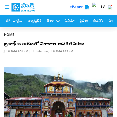
custom menu
Skip to main content
ePaper
TV
హోం
వార్తలు
ఆంధ్రప్రదేశ్
తెలంగాణ
సినిమా
క్రీడలు
బిజినెస్
ఫ్యామ
Breadcrumb
HOME
బద్రీనాథ్‌ ఆలయంలో విరాళాల అవకతవకలు
Jul 8 2026 1:51 PM
| Updated on
Jul 8 2026 2:13 PM