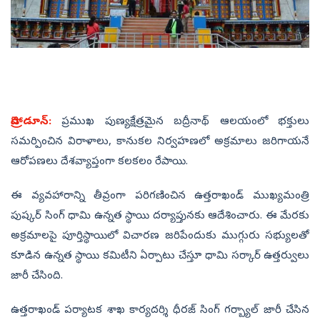
డెహ్రాడూన్:
ప్రముఖ పుణ్యక్షేత్రమైన బద్రీనాథ్‌ ఆలయంలో భక్తులు
సమర్పించిన విరాళాలు, కానుకల నిర్వహణలో అక్రమాలు జరిగాయనే
ఆరోపణలు దేశవ్యాప్తంగా కలకలం రేపాయి.
ఈ వ్యవహారాన్ని తీవ్రంగా పరిగణించిన ఉత్తరాఖండ్‌ ముఖ్యమంత్రి
పుష్కర్‌ సింగ్ ధామి ఉన్నత స్థాయి దర్యాప్తునకు ఆదేశించారు. ఈ మేరకు
అక్రమాలపై పూర్తిస్థాయిలో విచారణ జరిపేందుకు ముగ్గురు సభ్యులతో
కూడిన ఉన్నత స్థాయి కమిటీని ఏర్పాటు చేస్తూ ధామి సర్కార్‌ ఉత్తర్వులు
జారీ చేసింది.
ఉత్తరాఖండ్ పర్యాటక శాఖ కార్యదర్శి ధీరజ్ సింగ్ గర్బ్యాల్ జారీ చేసిన