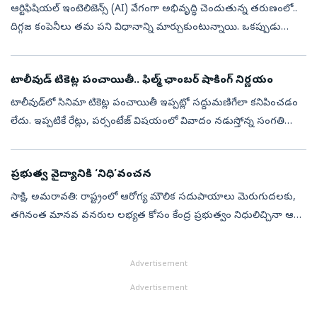
ఆర్టిఫిషియల్ ఇంటెలిజెన్స్ (AI) వేగంగా అభివృద్ధి చెందుతున్న తరుణంలో..
దిగ్గజ కంపెనీలు తమ పని విధానాన్ని మార్చుకుంటున్నాయి. ఒకప్పుడు
ఉద్యోగులకు సహాయపడే టెక్నాలజీగా ఉన్న ఏఐ.. ఇప్పుడు కొన్ని ఉద్యోగాలనే
భర...
టాలీవుడ్ టికెట్ల పంచాయితీ.. ఫిల్మ్ ఛాంబర్ షాకింగ్ నిర్ణయం
టాలీవుడ్‌లో సినిమా టికెట్ల పంచాయితీ ఇప్పట్లో సద్దుమణిగేలా కనిపించడం
లేదు. ఇప్పటికే రేట్లు, పర్సంటేజ్‌ విషయంలో వివాదం నడుస్తోన్న సంగతి
తెలిసిందే. ఈ వివాదాన్ని పరిష్కరించేందుకు ఓ కమిటీని కూడా ఏర్పాటు చే...
ప్రభుత్వ వైద్యానికి ‘నిధి’వంచన
సాక్షి, అమరావతి: రాష్ట్రంలో ఆరోగ్య మౌలిక సదుపాయాలు మెరుగుదలకు,
తగినంత మానవ వనరుల లభ్యత కోసం కేంద్ర ప్రభుత్వం నిధులిచ్చినా ఆ
నిధుల్ని సమర్థంగా ఖర్చుచేయడంలో చంద్రబాబు ప్రభు త్వం ఘోరంగా
విఫలమైంది. ముగిసి...
Advertisement
Advertisement