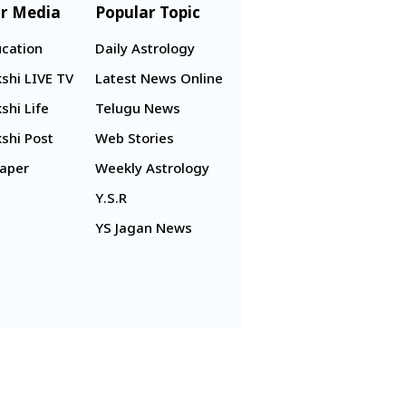
r Media
Popular Topic
cation
Daily Astrology
shi LIVE TV
Latest News Online
shi Life
Telugu News
shi Post
Web Stories
aper
Weekly Astrology
Y.S.R
YS Jagan News