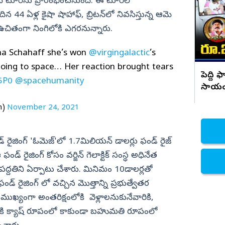
లోకేష్ రాజీనామా చేసే వరకు మా పోరాటం
స్పేస్‌ టూర్‌ను ప్రారంభించనుంది. ఈ టూర్‌లో
ఆగదు..!
దిన 44 ఏళ్ల కైషా షాహాఫ్, బ్రిటన్‌లో నివసిస్తున్న ఆమె
నిజామాబాద్
సి ఉచితంగా నింగిలోకి ఎగరనున్నారు.
్యం
కామారెడ్డి
ి
రంగారెడ్డి
ha Schahaff she’s won
@virgingalactic
’s
వికారాబాద్
oing to space… Her reaction brought tears
పెద్ది 
5P0
@spacehumanity
వరంగల్
సాయ
హన్మకొండ
n)
November 24, 2021
జనగాం
జయశంకర్
ండ్‌ రైజింగ్‌ 'ఓమెజ్‌'లో 1.7మిలియన్‌ డాలర్లు ఫండ్‌ రైజ్‌
మహబూబాబాద్
‌ రైజింగ్‌ కోసం వర్జిన్‌ గెలాక్టిక్‌ సంస్థ అధినేత
ములుగు
 పద్దతిని ఏర్పాటు చేశారు. మినిమం 10డాలర్లతో
డ్‌ రైజింగ్ లో వచ్చిన మొత్తాన్ని ప్రభుత్వేతర
 ముఖ్యంగా అంతరిక్షంలోకి వెళ్లాలనుకునేవారికి,
కి క్యాష్‌ రూపంలో కాకుండా బహుమతి రూపంలో