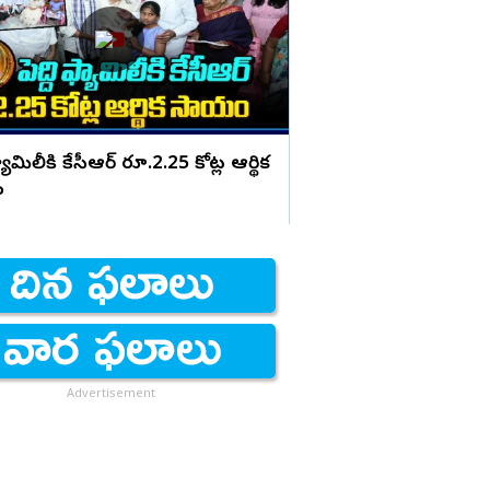
జగన్ స్ట్రాంగ్ రియాక్షన్
ఫ్యామిలీకి కేసీఆర్ రూ.2.25 కోట్ల ఆర్థిక
ం
Advertisement