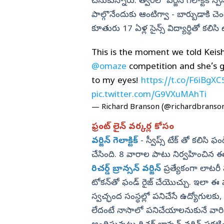
ప్రియాంక తండ్రి సంచలన వ్యాఖ్యలు
చేసుకున్నారు. త్వరలో వర్జిన్‌ గెలాక్టిక్‌ 
పాల్గొనేందుకు ఆంటిగ్వా - బార్బుడాకి చెం
విజయనగరం
కూతురు 17 ఏళ్ల సైన్స్ విద్యార్థితో కలి
పార్వతీపురం మన
పశ్చిమ గోదావర
This is the moment we told Keis
ఏలూరు
@omaze
competition and she’s g
to my eyes!
https://t.co/F6iBgXC
వైఎస్సార్
pic.twitter.com/G9VXuMAhTi
అన్నమయ్య
— Richard Branson (@richardbranso
ఫ్రంట్‌ లైన్‌ వర్కర్ల కోసం
వర్జిన్‌ గెలాక్టిక్‌
- స్వీప్స్‌ టేక్‌ తో కలిసి ఫ
చేసింది. 8 వారాల పాటు నిర్వహించిన ఈ ఫండ్
రిచర్డ్ బ్రాన్సన్ వర్జిన్
ప్రత్యేకంగా లాటరీ
టోకన్‌తో ఫండ్‌ రైజ్‌ చేయొచ్చు. ఇలా ఈ ఫం
స్వచ్ఛంద సంస్థల్లో పనిచేసే ఉద్యోగులకు,
లేదంటే నాసాలో పనిచేయాలనుకునే వారి