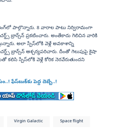
కటించారు.
్‌లో పాల్గొన్నారు. 8 వారాల పాటు నిర్విరామంగా
స్‌ బ్రాన్స్‌న్‌ ప్రకటించారు. అంతేకాదు గెలిచిన వారికి
ారు. అలా స్పేస్‌లోకి వెళ్లే అవకాశాన్ని
చర్డ్స్‌ బ్రాన్స్‌న్‌ ఆశ్చర్యపరిచారు. దీంతో గెలుపుపై కైషా
 కలిసి స్పేస్‌లోకి వెళ్లే కోరిక నెరవేరుతుందని
 ఫేస్‌బుక్‌కు పెద్ద దెబ్బే..!
Virgin Galactic
Space flight