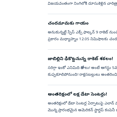
విజయవంతంగా నింగిలోకి దూసుకెళ్లిన చారిత్రాత
టెక్నాలజీస్‌ ...
చందమామకు గాయం
అనుకున్నట్టే స్పేస్‌ ఎక్స్‌ ఫాల్కన్‌ 9 రా
ప్రకారం మధ్యాహ్నం 12.05 నిమిషాలకు చంద 
సురక్షితంగా భూమ్...
జాబిల్లిని ఢీకొట్టనున్న రాకెట్‌ శకలం!
సరిగ్గా ఇంకో ఎనిమిది రోజులు! అంటే ఆగస్టు 5వ తేదీ... చందమామపై ఓ రాకెట
కుప్పకూలిపోనుంది! రాక్షసబల్లులు అంతరి
కారణమని అంటారు. ఆగస్టు ఐదున జాబిల్లిని.
అంతరిక్షంలో లక్ష డేటా సెంటర్లు!
అంతరిక్షంలో డేటా సెంటర్ల ఏర్పాటుపై ఎలాన్‌ మ
మొన్న ప్రారంభమైన అమెరికన్‌ స్టార్టప్‌ కంపెనీ