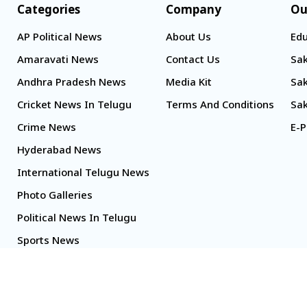
Categories
Company
Ou
AP Political News
About Us
Edu
Amaravati News
Contact Us
Sak
Andhra Pradesh News
Media Kit
Sak
Cricket News In Telugu
Terms And Conditions
Sak
Crime News
E-P
Hyderabad News
International Telugu News
Photo Galleries
Political News In Telugu
Sports News
TS Politics News
Telangana News