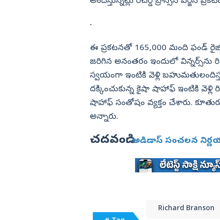
అందిస్తున్నట్లు రిచర్డ్ బ్రాన్సన్ వర్జిన్ ప్ర
ఈ ప్రకటనతో 165,000 మంది ఫండ్‌ రైజింగ
జరిగిన అనంతరం ఇందులో విన్నర్స్‌ను రిచర్డ్
స్వయంగా ఇంటికి వెళ్లి బహుమతులందిస్తున్న
దక్కించుకున్న కైషా షాహాఫ్‌ ఇంటికి వెళ్లి రి
షాహాఫ్‌ సంతోషం వ్యక్తం చేశారు. కూతురుతో
అన్నారు.
చదవండి:
అడిడాస్‌ సంచలన నిర్ణయం..!
Richard Branson