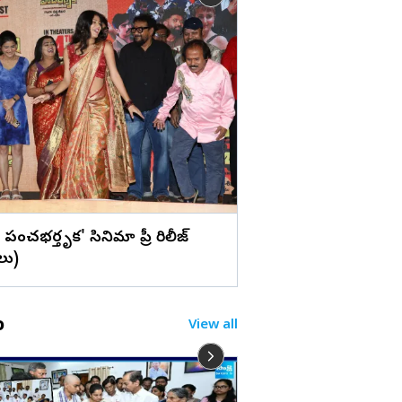
లు
విజయవాడ : ఇంద్రకీలాద్
(ఫొటోలు)
ి పంచభర్తృక' సినిమా ప్రీ రిలీజ్
లు)
o
View all
రాజమండ్రి డాక్టర్ ప్రి