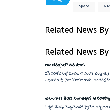
# Tag
Space
NAS
Related News By
Related News By
అంతరిక్షంలో వరి సాగు
రోదసీ పరిశోధనల్లో మానవాళి మరొక చరిత్రాత్
ఎత్తులో ఉన్న చైనా ‘తియాంగాంగ్‌’ అంతరిక్
పండించారు. విత్త...
తెలంగాణ కీర్తిని నింగికెత్తిన అనూహ్య.
నిర్మల్‌: దేశపు మొట్టమొదటి ప్రైవేట్‌ ఆర్బిటల్