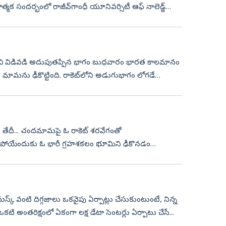
్మక సందర్భంలో రాజీవ్‌గాంధీ యూనివర్సిటీ ఆఫ్‌ నాలెడ్జ్‌
కెట్‌ నుంచి విడివడి అదుపుతప్పిన భాగం బుధవారం భారత కాలమానం
మామను ఢీకొట్టింది. రాకెట్‌లోని అడుగుభాగం లోగడే
్‌ శరవేగంతో
ంచిపోయేందుకు ఓ భారీ గ్రహశకలం భూమిని ఢీకొనడం
..
స్క్‌ వంటి దిగ్గజాలు ఒకవైపు ఏర్పాట్లు చేసుకుంటుంటే, నిన్న
 ఒకటి అంతరిక్షంలో ఏకంగా లక్ష డేటా సెంటర్లు ఏర్పాటు చేసే...