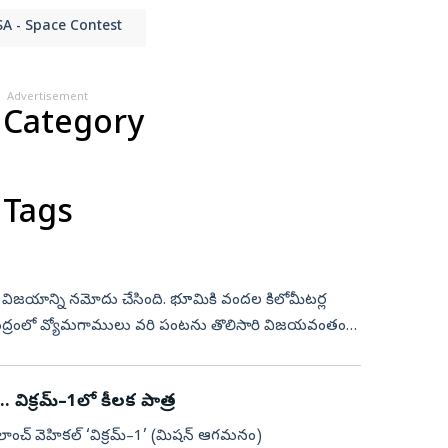
A - Space Contest
Advertisement
 Category
 Tags
మక విజయాన్ని నమోదు చేసింది. భూమికి వందల కిలోమీటర్ల
ష కేంద్రంలో వ్యోమగాములు వరి పంటను తొలిసారి విజయవంతంగా
. విక్రమ్‌–1లో కీలక పాత్ర
‌ లాంచ్‌ వెహికల్‌ ‘విక్రమ్‌–1’ (మిషన్‌ ఆగమనం)