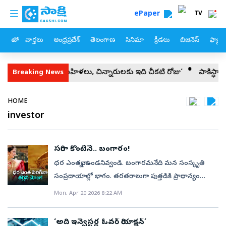
custom menu
Skip to main content
ePaper
TV
హోం
వార్తలు
ఆంధ్రప్రదేశ్
తెలంగాణ
సినిమా
క్రీడలు
బిజినెస్
ఫ్యామ
ఏపీలో మహిళలు, చిన్నారులకు ఇది చీకటి రోజు’
పాకిస్థాన్‌, సౌదీ, తు
Breaking News
Breadcrumb
HOME
investor
సరిగా కొంటేనే.. బంగారం!
ధర ఎంతన్నా ఉండనివ్వండి. బంగారమనేది మన సంస్కృతి
సంప్రదాయాల్లో భాగం. తరతరాలుగా పుత్తడికి ప్రాధాన్యం
పెరుగుతోందే తప్ప తగ్గటం లేదు. ఇంటింటా ఆభరణాల
Mon, Apr 20 2026 8:22 AM
రూపంలో మురిపిస్తూనే, ఆర్థికంగా కూడా భరోసాను కల్పించే
సాధనంగా పనికొస్తోంది. అయితే, అంతర్జాతీయ పరిణామాల
‘అది ఇన్వెస్టర్ల ఓవర్‌ రియాక్షన్‌’