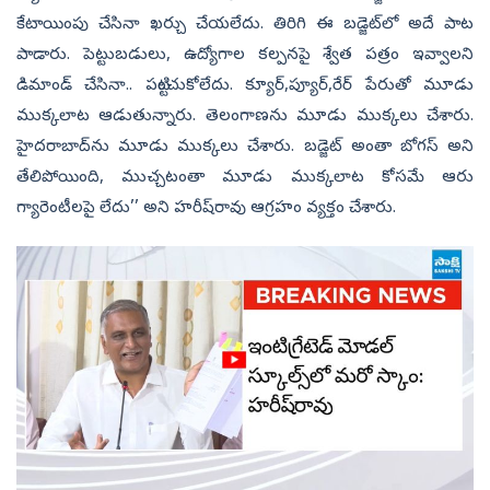
కేటాయింపు చేసినా ఖర్చు చేయలేదు. తిరిగి ఈ బడ్జెట్‌లో అదే పాట
పాడారు. పెట్టుబడులు, ఉద్యోగాల కల్పనపై శ్వేత పత్రం ఇవ్వాలని
డిమాండ్‌ చేసినా.. పట్టించుకోలేదు. క్యూర్‌,ప్యూర్‌,రేర్‌ పేరుతో మూడు
ముక్కలాట ఆడుతున్నారు. తెలంగాణను మూడు ముక్కలు చేశారు.
హైదరాబాద్‌ను మూడు ముక్కలు చేశారు. బడ్జెట్‌ అంతా బోగస్‌ అని
తేలిపోయింది, ముచ్చటంతా మూడు ముక్కలాట కోసమే ఆరు
గ్యారెంటీలపై లేదు’’ అని హరీష్‌రావు ఆగ్రహం వ్యక్తం చేశారు.