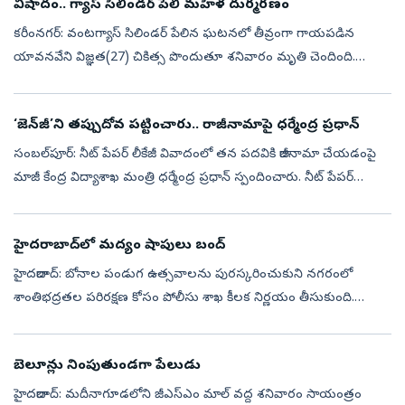
విషాదం.. గ్యాస్‌ సిలిండర్‌ పేలి మహిళ దుర్మరణం
కరీంనగర్‌: వంటగ్యాస్‌ సిలిండర్‌ పేలిన ఘటనలో తీవ్రంగా గాయపడిన
యావనవేని విజ్ఞత(27) చికిత్స పొందుతూ శనివారం మృతి చెందింది.
పెద్దపల్లి జిల్లా గోదావరిఖని టూటౌన్‌ పోలీస్‌స్టేషన్‌ పరిధి మహాకవి
పోతనకాలనీలోని...
‘జెన్‌జీ’ని తప్పుదోవ పట్టించారు.. రాజీనామాపై ధర్మేంద్ర ప్రధాన్
సంబల్‌పూర్: నీట్ పేపర్ లీకేజీ వివాదంలో తన పదవికి రాజీనామా చేయడంపై
మాజీ కేంద్ర విద్యాశాఖ మంత్రి ధర్మేంద్ర ప్రధాన్‌ స్పందించారు. నీట్‌ పేపర్‌
లీకేజీలో జెన్‌జీని తప్పుదోవ పట్టించారని.. అందులో తాను బాధితు...
హైదరాబాద్‌లో మద్యం షాపులు బంద్
హైదరాబాద్‌: బోనాల పండుగ ఉత్సవాలను పురస్కరించుకుని నగరంలో
శాంతిభద్రతల పరిరక్షణ కోసం పోలీసు శాఖ కీలక నిర్ణయం తీసుకుంది.
పండుగ వాతావరణం ప్రశాంతంగా, అవాంఛనీయ సంఘటనలు జరగకుండా
చూసేందుకు నాలుగు కమిషనరేట్ల ప...
బెలూన్లు నింపుతుండగా పేలుడు
హైదరాబాద్: మదీనాగూడలోని జీఎస్‌ఎం మాల్‌ వద్ద శనివారం సాయంత్రం