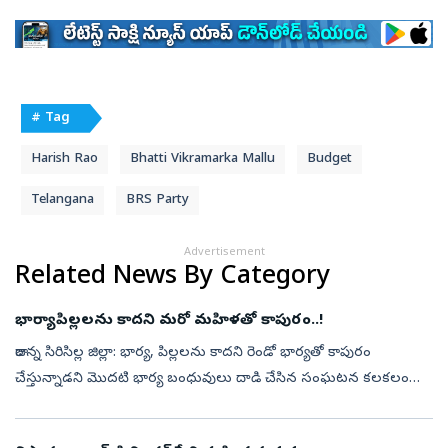
# Tag
Harish Rao
Bhatti Vikramarka Mallu
Budget
Telangana
BRS Party
Advertisement
Related News By Category
భార్యాపిల్లలను కాదని మరో మహిళతో కాపురం..!
రాజన్న సిరిసిల్ల జిల్లా: భార్య, పిల్లలను కాదని రెండో భార్యతో కాపురం
చేస్తున్నాడని మొదటి భార్య బంధువులు దాడి చేసిన సంఘటన కలకలం
రేపింది. వేములవాడలోని న్యూఅర్బన్‌కాలనీలో ఉంటున్న వావిలాల శంకర్‌
ఆటో డ్రైవర...