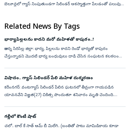
బెలూన్లలో గ్యాస్‌ నింపుతుండగా సిలిండర్‌ అకస్మాత్తుగా పేలడంతో పలువురు
తీవ్రంగా గాయపడ్డారు. ఒకరికి కాలు తెగిపోయింది. అకస్మాత్తుగా జరిగిన
సంఘట...
Related News By Tags
భార్యాపిల్లలను కాదని మరో మహిళతో కాపురం..!
రాజన్న సిరిసిల్ల జిల్లా: భార్య, పిల్లలను కాదని రెండో భార్యతో కాపురం
చేస్తున్నాడని మొదటి భార్య బంధువులు దాడి చేసిన సంఘటన కలకలం
రేపింది. వేములవాడలోని న్యూఅర్బన్‌కాలనీలో ఉంటున్న వావిలాల శంకర్‌
ఆటో డ్రైవర...
విషాదం.. గ్యాస్‌ సిలిండర్‌ పేలి మహిళ దుర్మరణం
కరీంనగర్‌: వంటగ్యాస్‌ సిలిండర్‌ పేలిన ఘటనలో తీవ్రంగా గాయపడిన
యావనవేని విజ్ఞత(27) చికిత్స పొందుతూ శనివారం మృతి చెందింది.
పెద్దపల్లి జిల్లా గోదావరిఖని టూటౌన్‌ పోలీస్‌స్టేషన్‌ పరిధి మహాకవి
పోతనకాలనీలోని...
గల్లీలో కౌంటీ షాట్‌
చలో.. బాల్‌ కే సాత్‌ ఆమ్‌ బీ మిలేగి.. (బంతితో పాటు మామిడికాయ కూడా