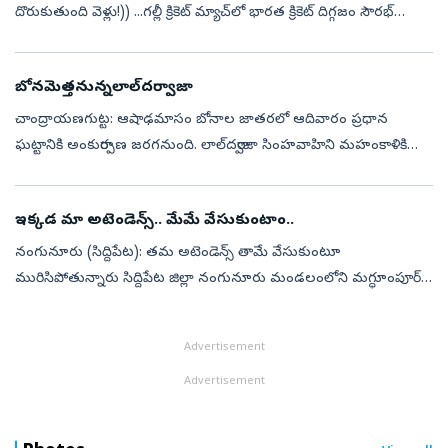
దొరుకుతుంది వెళ్లు!)) ...గల్లీ క్రికెట్‌ మ్యాచ్‌లో భారత క్రికెట్‌ దిగ్గజం సౌరభ్‌
గంగూలీ సరదా కామెంట్‌ ఇది. గంగూలీ ఏమిటి? గల్లీ క్రికెట...
బోనమెత్తనున్నలాల్‌దర్వాజా
చాంద్రాయణగుట్ట: ఆషాఢమాసం బోనాల జాతరలో ఆదివారం ప్రధాన
ఘట్టానికి అంకురార్పణ జరగనుంది. లాల్‌దర్వాజా సింహవాహిని మహంకాళికి
భక్తులు బోనాలు సమరి్పంచనున్నారు. అమ్మవారి ఆలయానికి రెండు వైపులా
బోనాల క్యూ కోసం బా...
ఇక్కడ మా అటెండెన్స్‌.. మేమే వేసుకుంటాం..
నంగునూరు (సిద్దిపేట): తమ అటెండెన్స్‌ తామే వేసుకుంటూ
మురిసిపోతున్నారు సిద్దిపేట జిల్లా నంగునూరు మండలంలోని మగ్ధూంపూర్‌
పాఠశాల విద్యార్థులు. హాజరు శాతం పెంచేందుకు ఉపాధ్యాయుడు చేసిన
వినూత్న ప్రయోగం సత్ఫలి...
Advertisement
Advertisement