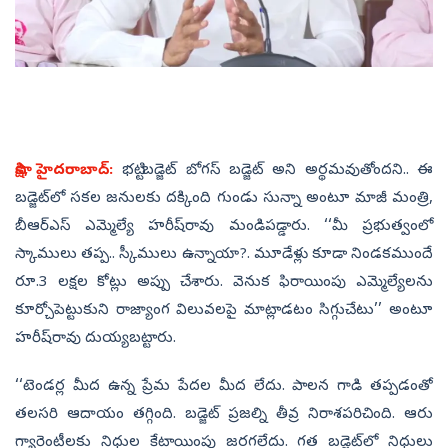
సాక్షి, హైదరాబాద్‌:
భట్టి బడ్జెట్‌ బోగస్‌ బడ్జెట్‌ అని అర్థమవుతోందని.. ఈ
బడ్జెట్‌లో సకల జనులకు దక్కింది గుండు సున్నా అంటూ మాజీ మంత్రి,
బీఆర్‌ఎస్‌ ఎమ్మెల్యే హరీష్‌రావు మండిపడ్డారు. ‘‘మీ ప్రభుత్వంలో
స్కాములు తప్ప.. స్కీములు ఉన్నాయా?. మూడేళ్లు కూడా నిండకముందే
రూ.3 లక్షల కోట్లు అప్పు చేశారు. వెనుక ఫిరాయింపు ఎమ్మెల్యేలను
కూర్చోపెట్టుకుని రాజ్యాంగ విలువలపై మాట్లాడటం సిగ్గుచేటు’’ అంటూ
హరీష్‌రావు దుయ్యబట్టారు.
‘‘టెండర్ల మీద ఉన్న ప్రేమ పేదల మీద లేదు. పాలన గాడి తప్పడంతో
తలసరి ఆదాయం తగ్గింది. బడ్జెట్‌ ప్రజల్ని తీవ్ర నిరాశపరిచింది. ఆరు
గ్యారెంటీలకు నిధుల కేటాయింపు జరగలేదు. గత బడ్జెట్‌లో నిధులు