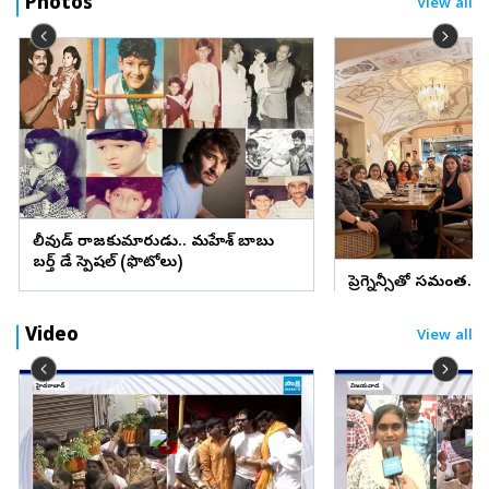
Photos
View all
టాలీవుడ్ రాజకుమారుడు.. మహేశ్ బాబు
బర్త్ డే స్పెషల్ (ఫొటోలు)
ప్రెగ్నెన్సీతో సమంత..
(ఫొటోలు)
Video
View all