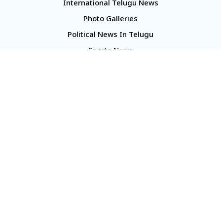
International Telugu News
Photo Galleries
Political News In Telugu
Sports News
TS Politics News
Telangana News
Telugu Movie Reviews
Company
About Us
Contact Us
Media Kit
Terms And Conditions