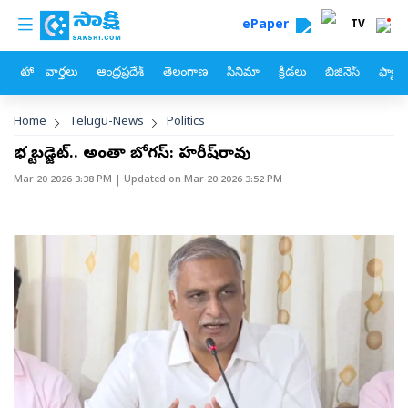
custom menu
Skip to main content
ePaper
TV
హోం
వార్తలు
ఆంధ్రప్రదేశ్
తెలంగాణ
సినిమా
క్రీడలు
బిజినెస్
ఫ్యామ
Breadcrumb
Home
Telugu-News
Politics
భట్టి బడ్జెట్‌.. అంతా బోగస్‌: హరీష్‌రావు
Mar 20 2026 3:38 PM
| Updated on
Mar 20 2026 3:52 PM