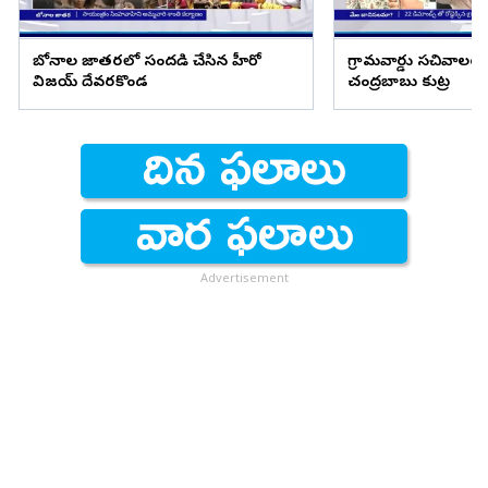
బోనాల జాతరలో సందడి చేసిన హీరో
గ్రామవార్డు సచివాలయ
విజయ్ దేవరకొండ
చంద్రబాబు కుట్ర
Advertisement