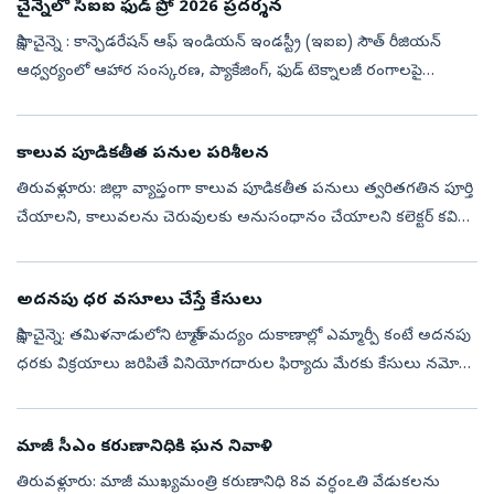
చైన్నెలో సీఐఐ ఫుడ్‌ ప్రో 2026 ప్రదర్శన
సాక్షి, చైన్నె : కాన్ఫెడరేషన్‌ ఆఫ్‌ ఇండియన్‌ ఇండస్ట్రీ (ఇఐఐ) సౌత్‌ రీజియన్‌
ఆధ్వర్యంలో ఆహార సంస్కరణ, ప్యాకేజింగ్‌, ఫుడ్‌ టెక్నాలజీ రంగాలపై
ప్రతిష్టాత్మకంగా నిర్వహిస్తున్న ఫుడ్‌ ప్రో 2026 ప్రదర్శన శుక్...
కాలువ పూడికతీత పనుల పరిశీలన
తిరువళ్లూరు: జిల్లా వ్యాప్తంగా కాలువ పూడికతీత పనులు త్వరితగతిన పూర్తి
చేయాలని, కాలువలను చెరువులకు అనుసంధానం చేయాలని కలెక్టర్‌ కవిత
అధికారులను ఆదేశించారు. ఆమె శుక్రవారం పనులను పరిశీలించారు.
తిరువళ్లూరు...
అదనపు ధర వసూలు చేస్తే కేసులు
సాక్షి, చైన్నె: తమిళనాడులోని టాస్మాక్‌ మద్యం దుకాణాల్లో ఎమ్మార్పీ కంటే అదనపు
ధరకు విక్రయాలు జరిపితే వినియోగదారుల ఫిర్యాదు మేరకు కేసులు నమోదు
చేయాలని మద్రాసు హైకోర్టు ఉత్తర్వులు జారీ చేసింది. చైన్నెకి ...
మాజీ సీఎం కరుణానిధికి ఘన నివాళి
తిరువళ్లూరు: మాజీ ముఖ్యమంత్రి కరుణానిధి 8వ వర్ధంఽతి వేడుకలను