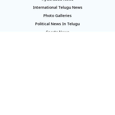
International Telugu News
Photo Galleries
Political News In Telugu
Sports News
TS Politics News
Telangana News
Telugu Movie Reviews
Company
About Us
Contact Us
Media Kit
Terms And Conditions