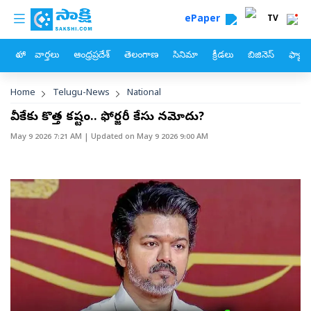
custom menu
Skip to main content
ePaper
TV
హోం
వార్తలు
ఆంధ్రప్రదేశ్
తెలంగాణ
సినిమా
క్రీడలు
బిజినెస్
ఫ్యామ
Breadcrumb
Home
Telugu-News
National
టీవీకేకు కొత్త కష్టం.. ఫోర్జరీ కేసు నమోదు?
May 9 2026 7:21 AM
| Updated on
May 9 2026 9:00 AM