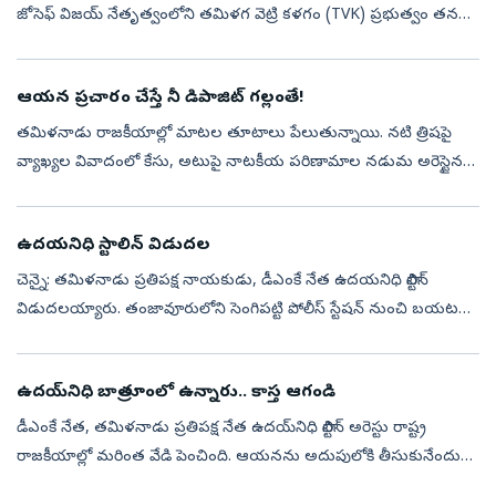
జోసెఫ్ విజయ్ నేతృత్వంలోని తమిళగ వెట్రి కళగం (TVK) ప్రభుత్వం తన
తొలి బడ్జెట్‌ను ప్రవేశపెట్టింది. 2026-27 ఆర్థిక సంవత్సరానికి సంబంధించ...
ఆయన ప్రచారం చేస్తే నీ డిపాజిట్‌ గల్లంతే!
తమిళనాడు రాజకీయాల్లో మాటల తూటాలు పేలుతున్నాయి. నటి త్రిషపై
వ్యాఖ్యల వివాదంలో కేసు, అటుపై నాటకీయ పరిణామాల నడుమ అరెస్టైన
ప్రతిపక్ష నేత ఉదయ్‌నిధి స్టాలిన్‌.. హైకోర్టు ఊరటతో గత రాత్రి విడుదలయ్యారు.
ఆ రిలీ...
ఉదయనిధి స్టాలిన్ విడుదల
చెన్నై: తమిళనాడు ప్రతిపక్ష నాయకుడు, డీఎంకే నేత ఉదయనిధి స్టాలిన్
విడుదలయ్యారు. తంజావూరులోని సెంగిపట్టి పోలీస్ స్టేషన్ నుంచి బయటకు
వస్తుండగా పార్టీ కార్యకర్తలు ఆయనకు స్వాగతం పలికారు. అనంతరం
ఉదయనిధి స్టా...
ఉదయ్‌నిధి బాత్రూంలో ఉన్నారు.. కాస్త ఆగండి
డీఎంకే నేత, తమిళనాడు ప్రతిపక్ష నేత ఉదయ్‌నిధి స్టాలిన్‌ అరెస్టు రాష్ట్ర
రాజకీయాల్లో మరింత వేడి పెంచింది. ఆయనను అదుపులోకి తీసుకునేందుకు
పోలీసులు చెన్నైలోని నివాసానికి వెళ్లిన సమయంలో చోటుచేసుకున్న ఓ వీడి...