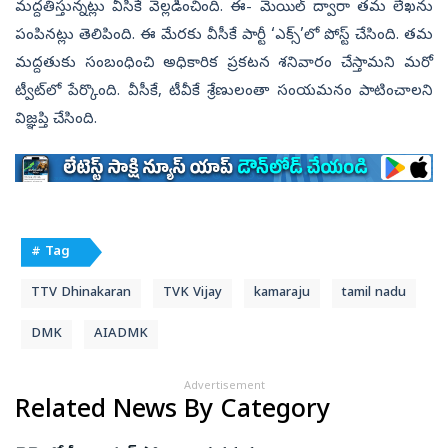
మద్దతిస్తున్నట్లు వీసీకే వెల్లడించింది. ఈ- మెయిల్‌ ద్వారా తమ లేఖను
పంపినట్లు తెలిపింది. ఈ మేరకు వీసీకే పార్టీ ‘ఎక్స్‌’లో పోస్ట్‌ చేసింది. తమ
మద్దతుకు సంబంధించి అధికారిక ప్రకటన శనివారం చేస్తామని మరో
ట్వీట్‌లో పేర్కొంది. వీసీకే, టీవీకే శ్రేణులంతా సంయమనం పాటించాలని
విజ్ఞప్తి చేసింది.
# Tag
TTV Dhinakaran
TVK Vijay
kamaraju
tamil nadu
DMK
AIADMK
Advertisement
Related News By Category