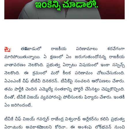
చెన్నై:
తమిళనాడులో రాజకీయ పరిణామాలు శరవేగంగా
మారిపోయితున్నాయి. ఏ క్షణంలో ఏం జరుగుతుందోనన్న రాజకీయ
వాతావరణం నెలకొంది. ప్రభుత్వ ఏర్పాటు విషయంలో ఇంకా సస్పెన్స్‌
నెలకొంది. ఈ క్రమంలో మరో కీలక పరిణామం చోటుచేసుకుంది.
ఏఎంఎంకే చీఫ్‌ టీటీవీ దినకరన్‌.. టీవీకేపై సంచలన ఆరోపణలు చేశారు.
తమ పార్టీకి చెందిన ఎమ్మెల్యే సంతకాన్ని ఫోర్జరీ చేసినట్టు చెప్పుకొచ్చింది.
దీంతో, టీవీకే విజయ్‌ వ్యవహారంపై పోలీసులకు ఫిర్యాదు చేశారు. ఇంతకీ
ఏం జరిగిందంటే..
టీవీకే చీఫ్‌ విజయ్‌ గవర్నర్‌ రాజేంద్ర విశ్వనాథ్‌ అర్లేకర్‌ను కలిసి ప్రభుత్వ
ఏర్పాటుకు అవకాశమివ్వాలని కోరినా.. ఈ అంశంపై లోక్‌భవన్‌ నుంచి