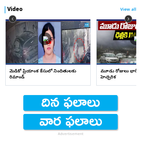
Video
View all
మెడికో ప్రియాంక కేసులో నిందితులకు
మూడు రోజులు భారీ వ
రిమాండ్
హెచ్చరిక
Advertisement