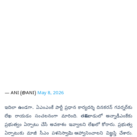
— ANI (@ANI)
May 8, 2026
ఇదిలా ఉండగా.. ఏఎంఎంకే పార్టీ ప్రధాన కార్యదర్శి దినకరన్‌ గవర్నర్‌కు
లేఖ రాయడం సంచలనంగా మారింది. తమిళనాడులో అన్నాడీఎంకేకు
ప్రభుత్వం ఏర్పాటు చేసే అవకాశం ఇవ్వాలని లేఖలో కోరారు. ప్రభుత్వ
ఏర్పాటుకు మాజీ సీఎం పళనిస్వామిని ఆహ్వానించాలని విజ్ఞప్తి చేశారు.