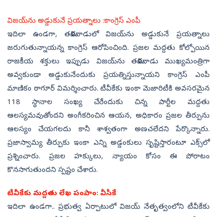
విజయ్‌ను అడ్డుకునే ప్రయత్నాలు :కాంగ్రెస్ ఎంపీ
ఇదిలా ఉండగా, తమిళనాడులో విజయ్‌ను అడ్డుకునే ప్రయత్నాలు
జరుగుతున్నాయన్న కాంగ్రెస్ ఆరోపించింది. ప్రజల మద్దతు కోల్పోయిన
రాజకీయ శక్తులు ఇప్పుడు విజయ్‌ను తమిళనాడు ముఖ్యమంత్రిగా
అవ్వకుండా అడ్డుకునేందుకు ప్రయత్నిస్తున్నాయని కాంగ్రెస్ ఎంపీ
మాణికం ఠాగూర్‌ విమర్శించారు. టీవీకేకు ఇంకా మెజారిటీకి అవసరమైన
118 స్థానాల సంఖ్య చేరేందుకు చిన్న పార్టీల మద్దతు
ఆలస్యమవుతోందని అంగీకరించిన ఆయన, అధికారం ప్రజల తీర్పును
ఆలస్యం చేయగలదు కానీ శాశ్వతంగా అణచలేదని పేర్కొన్నారు.
ప్రజాస్వామ్య తీర్పుకు ఇంకా ఎన్ని అడ్డంకులు సృష్టిస్తారంటూ ఎక్స్​లో
ప్రశ్నించారు. ప్రజల హక్కులు, న్యాయం కోసం ఈ పోరాటం
కొనసాగుతుందని స్పష్టం చేశారు.
టీవీకేకు మద్దతు లేఖ పంపాం: వీసీకే
ఇదిలా ఉండగా.. ప్రభుత్వ ఏర్పాటులో విజయ్‌ నేతృత్వంలోని టీవీకేకు