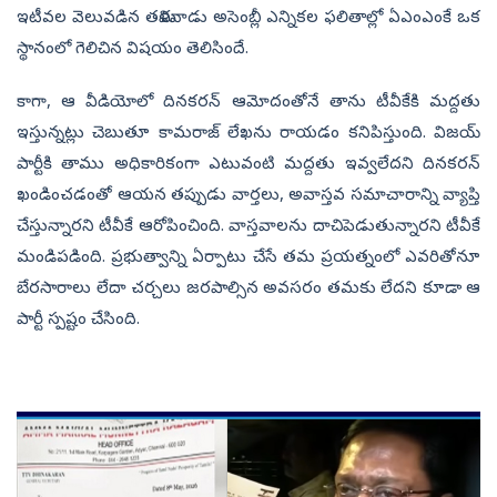
ఇటీవల వెలువడిన తమిళనాడు అసెంబ్లీ ఎన్నికల ఫలితాల్లో ఏఎంఎంకే ఒక
స్థానంలో గెలిచిన విషయం తెలిసిందే.
కాగా, ఆ వీడియోలో దినకరన్ ఆమోదంతోనే తాను టీవీకేకి మద్దతు
ఇస్తున్నట్లు చెబుతూ కామరాజ్ లేఖను రాయడం కనిపిస్తుంది. విజయ్
పార్టీకి తాము అధికారికంగా ఎటువంటి మద్దతు ఇవ్వలేదని దినకరన్
ఖండించడంతో ఆయన తప్పుడు వార్తలు, అవాస్తవ సమాచారాన్ని వ్యాప్తి
చేస్తున్నారని టీవీకే ఆరోపించింది. వాస్తవాలను దాచిపెడుతున్నారని టీవీకే
మండిపడింది. ప్రభుత్వాన్ని ఏర్పాటు చేసే తమ ప్రయత్నంలో ఎవరితోనూ
బేరసారాలు లేదా చర్చలు జరపాల్సిన అవసరం తమకు లేదని కూడా ఆ
పార్టీ స్పష్టం చేసింది.