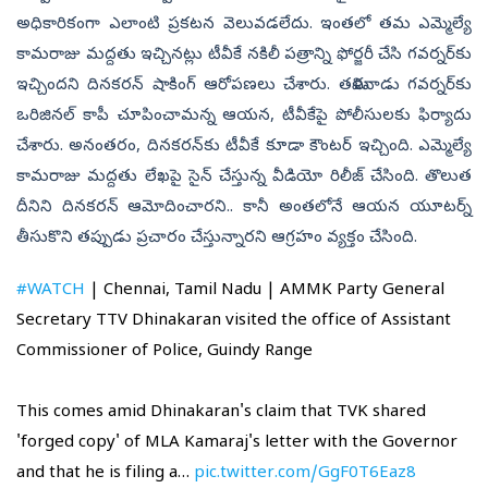
అధికారికంగా ఎలాంటి ప్రకటన వెలువడలేదు. ఇంతలో తమ ఎమ్మెల్యే
కామరాజు మద్దతు ఇచ్చినట్లు టీవీకే నకిలీ పత్రాన్ని ఫోర్జరీ చేసి గవర్నర్‌కు
ఇచ్చిందని దినకరన్ షాకింగ్ ఆరోపణలు చేశారు. తమిళనాడు గవర్నర్‌కు
ఒరిజినల్ కాపీ చూపించామన్న ఆయన, టీవీకేపై పోలీసులకు ఫిర్యాదు
చేశారు. అనంతరం, దినకరన్‌కు టీవీకే కూడా కౌంటర్ ఇచ్చింది. ఎమ్మెల్యే
కామరాజు మద్దతు లేఖ‌పై సైన్ చేస్తున్న వీడియో రిలీజ్ చేసింది. తొలుత
దీనిని దినకరన్ ఆమోదించారని.. కానీ అంతలోనే ఆయన యూటర్న్
తీసుకొని తప్పుడు ప్రచారం చేస్తున్నారని ఆగ్రహం వ్యక్తం చేసింది.
#WATCH
| Chennai, Tamil Nadu | AMMK Party General
Secretary TTV Dhinakaran visited the office of Assistant
Commissioner of Police, Guindy Range
This comes amid Dhinakaran's claim that TVK shared
'forged copy' of MLA Kamaraj's letter with the Governor
and that he is filing a…
pic.twitter.com/GgF0T6Eaz8