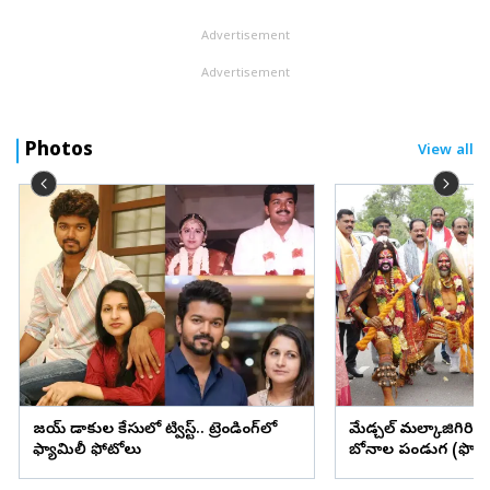
Advertisement
Advertisement
Photos
View all
విజయ్ విడాకుల కేసులో ట్విస్ట్.. ట్రెండింగ్‌లో
మేడ్చల్ మల్కాజిగిరి జిల్
ఫ్యామిలీ ఫోటోలు
బోనాల పండుగ (ఫొటో