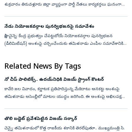
శుక్రవారం తిరువళ్లూరు జిల్లా వ్యాప్తంగా పార్టీ నేతలు కార్యకర్తలు ఘనంగా
నిర్వహించారు. మాజీ ముఖ్యమంత్రి కరుణానిధి వర్ధంతి వేడుకలను రాష్ట్ర వ్...
నేడు నియోజకవర్గాల పునర్విభజనపై సమావేశం
సాక్షి, చైన్నె: కేంద్ర ప్రభుత్వం చేపట్టబోయే నియోజకవర్గాల పునర్విభజన
(డీలిమిటేషన్‌) అంశంపై చర్చించేందుకు తమిళనాడు ఎంపీల సమావేశానికి
శనివారం టీవీకే ప్రభుత్వం పిలుపునిచ్చింది. ఈ నేపథ్యంలో డీఎంకే కీలక షర...
Related News By Tags
నో చీప్‌ పాలిటిక్స్‌.. ఉదయ్‌నిధికి విజయ్‌ స్ట్రాంగ్‌ కౌంటర్‌
కావేరి జల వివాదం, కర్ణాటక ప్రతిపాదిస్తున్న మేకెదాటు ఆనకట్ట అంశంపై
తమిళనాడు అసెంబ్లీలో మాటల యుద్ధం జరిగింది. ఈ అంశంపై అఖిలపక్ష
సమావేశం నిర్వహించాలని ప్రతిపక్షాలు పట్టుబడుతుండగా.. ఆ అవసరం
లేదంటూ ముఖ్యమం...
తొలి బడ్జెట్‌ ప్రవేశపెట్టిన విజయ్‌ సర్కార్‌
చెన్నై: తమిళనాడులో కొత్త రాజకీయ శకానికి తెరలేపుతూ.. ముఖ్యమంత్రి సి.