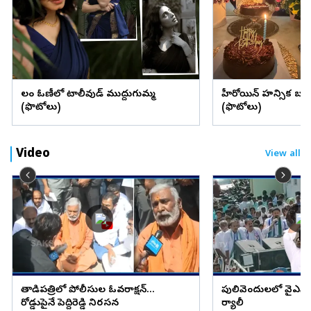
లంగా ఓణీలో టాలీవుడ్ ముద్దుగుమ్మ
హీరోయిన్ హన్సిక బర్త్ 
(ఫొటోలు)
(ఫొటోలు)
Video
View all
తాడిపత్రిలో పోలీసుల ఓవరాక్షన్...
పులివెందులలో వైఎస్ అవ
రోడ్డుపైనే పెద్దిరెడ్డి నిరసన
ర్యాలీ