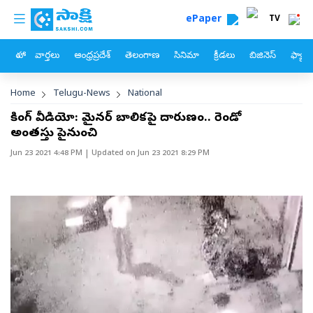
custom menu
Skip to main content
ePaper
TV
హోం
వార్తలు
ఆంధ్రప్రదేశ్
తెలంగాణ
సినిమా
క్రీడలు
బిజినెస్
ఫ్యామ
Breadcrumb
Home
Telugu-News
National
షాకింగ్‌ వీడియో: మైనర్‌ బాలికపై దారుణం.. రెండో
అంతస్తు పైనుంచి
Jun 23 2021 4:48 PM
| Updated on
Jun 23 2021 8:29 PM