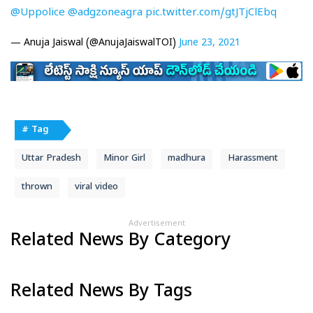
@Uppolice
@adgzoneagra
pic.twitter.com/gtJTjClEbq
— Anuja Jaiswal (@AnujaJaiswalTOI)
June 23, 2021
# Tag
Uttar Pradesh
Minor Girl
madhura
Harassment
thrown
viral video
Advertisement
Related News By Category
Related News By Tags