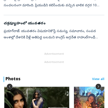
సంచలనంగా మారింది. ప్రియుడిని కలిసేందుకు వచ్చిన బాలిక దగ్గర 10
బుల్లెట్‌ తూటాలు దొరకడం ఉత్తరప్రదేశ్‌లో కలకలం రేపింది. నకిలీ ఆధార్‌
కార్...
చక్రవ్యూహంలో యువతరం
ప్రయాగ్‌రాజ్‌: యువతరం విషయానికొస్తే సమస్య, సమాచారం, సంపద
అంశాల్లో దేశానికి వీళ్లే అతిపెద్ద బలమని కాంగ్రెస్‌ అగ్రనేత రాహుల్‌గాంధీ
వ్యాఖ్యానించారు. దేశవ్యాప్తంగా కీలక నగరాల్లో దశల వారీగా కొనసాగుతున్న
‘ఛ...
Advertisement
Advertisement
Photos
View all