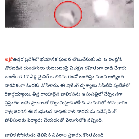
లక్నో:
ఉత్తర ప్రదేశ్‌లో భయానక ఘటన చోటుచేసుకుంది. ఓ ఇంట్లోకి
చొరబడిన దుండగులు కుటుంబంపై విచక్షణ రహితంగా దాడి చేశారు.
అంతేగాక 17 ఏళ్ల మైనర్‌ బాలికను రెండో అంతస్తు నుంచి అత్యంత
పాశవికంగా కిందకు తోసేశారు. ఈ షాకింగ్‌ దృశ్యాలు సీసీటీవీ ఫుటేజీలో
రికార్డయ్యాయి. తీవ్ర గాయాలైన బాలికనను ఆసుపత్రిలో చేర్పించగా
ప్రస్తుతం ఆమె ప్రాణాలతో కొట్టుమిట్టాడుతోంది. మధురలో సోమవారం
రాత్రి జరిగిన ఈ సంఘటన బాధితురాలి సోదరుడు దినేష్‌ సింగ్‌
పోలీసులకు ఫిర్యాదు చేయడంతో వెలుగులోకి వచ్చింది.
బాలిక సోదరుడు తెలిపిన వివరాల ప్రకారం. కొంతమంది