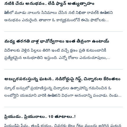
నటికి చేదు అనుభవం.. లేడీ ఫ్యాన్ అత్యుత్సాహం
హిందీలో మూడు నాలుగు సినిమాలు చేసిన నటి నిఖితా రావల్‌కి ఊహించని
అనుభవం ఎదురైంది. తాజాగా ఓ కార్యక్రమంలోనే ఈమె ఫొటోలకు
పోజులిస్తుండగా ఓ మహిళా అభిమాని వచ్చి సెల్ఫీ అడిగింది. ఈ క్రమంలోనే
అత్యుత్సాహం ప్రదర్...
మధ్య తరగతి వాళ్ల భావోద్వేగాలు ఇంత తీవ్రంగా ఉంటాయ్‌
విదేశాలకు వెళ్లిన పిల్లలు తిరిగి ఇంటి వచ్చే క్షణం ప్రతి కుటుంబానికీ
ప్రత్యేకమైన అనుభూతిని ఇస్తుంది. ఎన్నో రోజుల ఎదురుచూపులు,
జ్ఞాపకాలు ఒక్కసారిగా కళ్లముందు ప్రత్యక్షమవుతాయి. ఆనందం, ఆశ్చర్యం,
ప్రేమ కలి...
అబ్బురపరుస్తున్న ఘటన.. నడిరోడ్డుపై గిఫ్ట్‌, చిన్నారుల కేరింతలు
స్కూల్ బస్సులో ప్రయాణిస్తున్న చిన్నారుల ఉత్సాహాన్ని గమనించిన ఓ
లంబోర్ఘిని యజమాని వారికి ఊహించని విధంగా ఆనందాన్ని పంచాడు. రెండు
లగ్జరీ కార్లను దగ్గరగా చూసే అవకాశం ఇవ్వడమే కాకుండా, వాటిని
పరిశీలించేలా, ...
ప్రియుడు.. ప్రియురాలు.. 10 తూటాలు..!
ప్రియుడిపై ప్రేమ.. తండ్రి భయం.. చివరకు జైలు గేటు ముందు జరిగిన ఘటన