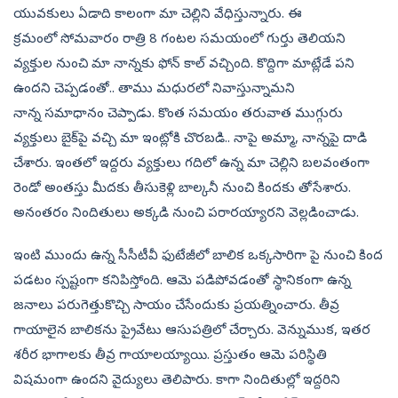
యువకులు ఏడాది కాలంగా మా చెల్లిని వేధిస్తున్నారు. ఈ
క్రమంలో సోమవారం రాత్రి 8 గంటల సమయంలో గుర్తు తెలియని
వ్యక్తుల నుంచి మా నాన్నకు ఫోన్‌ కాల్‌ వచ్చింది. కొద్దిగా మాట్లేడే పని
ఉందని చెప్పడంతో.. తాము మధురలో నివాస్తున్నామని
నాన్న సమాధానం చెప్పాడు. కొంత సమయం తరువాత ముగ్గురు
వ్యక్తులు బైక్‌పై వచ్చి మా ఇంట్లోకి చొరబడి.. నాపై అమ్మా, నాన్నపై దాడి
చేశారు. ఇంతలో ఇద్దరు వ్యక్తులు గదిలో ఉన్న మా చెల్లిని బలవంతంగా
రెండో అంతస్తు మీదకు తీసుకెళ్లి బాల్కనీ నుంచి కిందకు తోసేశారు.
అనంతరం నిందితులు అక్కడి నుంచి పరారయ్యారని వెల్లడించాడు.
ఇంటి ముందు ఉన్న సీసీటీవీ ఫుటేజీలో బాలిక ఒక్కసారిగా పై నుంచి కింద
పడటం స్పష్టంగా కనిపిస్తోంది. ఆమె పడిపోవడంతో స్థానికంగా ఉన్న
జనాలు పరుగెత్తుకొచ్చి సాయం చేసేందుకు ప్రయత్నించారు. తీవ్ర
గాయాలైన బాలికను ప్రైవేటు ఆసుపత్రిలో చేర్చారు. వెన్నుముక, ఇతర
శరీర భాగాలకు తీవ్ర గాయాలయ్యాయి. ప్రస్తుతం ఆమె పరిస్థితి
విషమంగా ఉందని వైద్యులు తెలిపారు. కాగా నిందితుల్లో ఇద్దరిని