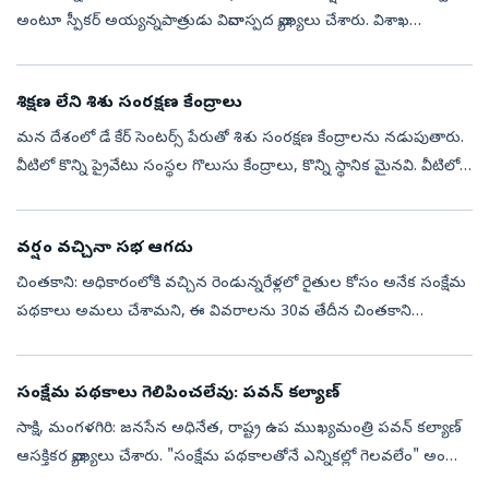
అంటూ స్పీకర్‌ అయ్యన్నపాత్రుడు వివాదాస్పద వ్యాఖ్యలు చేశారు. విశాఖ
రుషికొండలో ఆదివారం ఒక పుస్తకావిష్కరణ సభలో ఆయన ఈ వ్యాఖ్యలు చేశార...
శిక్షణ లేని శిశు సంరక్షణ కేంద్రాలు
మన దేశంలో డే కేర్‌ సెంటర్స్‌ పేరుతో శిశు సంరక్షణ కేంద్రాలను నడుపుతారు.
వీటిలో కొన్ని ప్రైవేటు సంస్థల గొలుసు కేంద్రాలు, కొన్ని స్థానిక మైనవి. వీటిలో
రోజుకు గంట చొప్పున నెల రుసుం రూ. 3,000 నుండి రూ. 15,...
వర్షం వచ్చినా సభ ఆగదు
చింతకాని: అధికారంలోకి వచ్చిన రెండున్నరేళ్లలో రైతుల కోసం అనేక సంక్షేమ
పథకాలు అమలు చేశామని, ఈ వివరాలను 30వ తేదీన చింతకాని
మండలం మత్కేపల్లిలో జరిగే రైతు ఆశీర్వాద సభలో వివరిస్తామని మంత్రి
పొంగులేటి శ్రీని...
సంక్షేమ పథకాలు గెలిపించలేవు: పవన్‌ కల్యాణ్‌
సాక్షి, మంగళగిరి: జనసేన అధినేత, రాష్ట్ర ఉప ముఖ్యమంత్రి పవన్‌ కల్యాణ్‌
ఆసక్తికర వ్యాఖ్యలు చేశారు. "సంక్షేమ పథకాలతోనే ఎన్నికల్లో గెలవలేం" అంటూ
ఆయన చేసిన వ్యాఖ్యలు రాజకీయంగా తీవ్ర చర్చనీయాంశంగా మారాయి. ఎ...