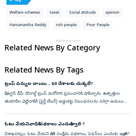
# Tag
Welfare schemes
taxes
Social attitude
opinion
Hanumantha Reddy
rich people
Poor People
Advertisement
Related News By Category
Related News By Tags
ట్రంప్‌ పన్నుల బాంబు .. 60 దేశాలకు చుక్కలే?
వాషింగ్టన్ డీసీ: డొనాల్డ్ ట్రంప్ మరోసారి ప్రపంచానికి షాకిచ్చారు. ఉత్పత్తుల
తయారీల వెట్టిచాకిరీ (ఫైర్డ్ లేబర్) అడ్డుకట్ట నిబంధనలను సరిగ్గా అమలు
చేయడం లేదనే ఆరోపణలతో పన్నుల మోత మోగించారు. దాదాపు 60
భాగస...
ఓటు వేయనివాడికి పథకాలు ఎందుకివ్వాలి ?
విశాఖపట్నం: ఓటు వేయని వాడికి సంక్షేమ పథకాలు, పెన్షన్‌లు ఎందుకు ఇవ్వాలి?