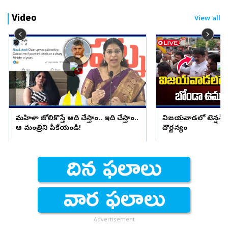
Video
View all
మహిళా జోలికొస్తే అది చేస్తాం.. ఇది చేస్తాం..
విజయవాడలో టెన్షన్ ట
ఆ మంత్రిని పీకేయండి!
దౌర్జన్యం
Advertisement