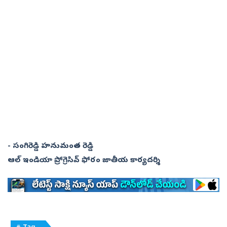
- సంగిరెడ్డి హనుమంత రెడ్డి
ఆల్‌ ఇండియా ప్రోగ్రెసివ్‌ ఫోరం జాతీయ కార్యదర్శి