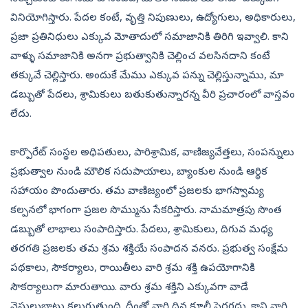
వినియోగిస్తారు. పేదల కంటే, వృత్తి నిపుణులు, ఉద్యోగులు, అధికారులు,
ప్రజా ప్రతినిధులు ఎక్కువ మోతాదులో సమాజానికి తిరిగి ఇవ్వాలి. కాని
వాళ్ళు సమాజానికి అనగా ప్రభుత్వానికి చెల్లించ వలసినదాని కంటే
తక్కువే చెల్లిస్తారు. అందుకే మేము ఎక్కువ పన్ను చెల్లిస్తున్నాము, మా
డబ్బుతో పేదలు, శ్రామికులు బతుకుతున్నారన్న వీరి ప్రచారంలో వాస్తవం
లేదు.
కార్పొరేట్‌ సంస్థల అధిపతులు, పారిశ్రామిక, వాణిజ్యవేత్తలు, సంపన్నులు
ప్రభుత్వాల నుండి మౌలిక సదుపాయాలు, బ్యాంకుల నుండి ఆర్థిక
సహాయం పొందుతారు. తమ వాణిజ్యంలో ప్రజలకు భాగస్వామ్య
కల్పనలో భాగంగా ప్రజల సొమ్మును సేకరిస్తారు. నామమాత్రపు సొంత
డబ్బుతో లాభాలు సంపాదిస్తారు. పేదలు, శ్రామికులు, దిగువ మధ్య
తరగతి ప్రజలకు తమ శ్రమ శక్తియే సంపాదన వనరు. ప్రభుత్వ సంక్షేమ
పథకాలు, సౌకర్యాలు, రాయితీలు వారి శ్రమ శక్తి ఉపయోగానికి
సౌకర్యాలుగా మారుతాయి. వారు శ్రమ శక్తిని ఎక్కువగా వాడే
వెసులుబాటు కలుగుతుంది. దీంతో వారి దిన కూలీ పెరగదు. కాని వారి