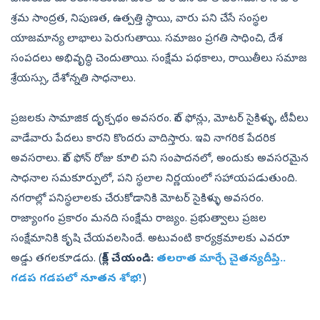
శ్రమ సాంద్రత, నిపుణత, ఉత్పత్తి స్థాయి, వారు పని చేసే సంస్థల
యాజమాన్య లాభాలు పెరుగుతాయి. సమాజం ప్రగతి సాధించి, దేశ
సంపదలు అభివృద్ధి చెందుతాయి. సంక్షేమ పథకాలు, రాయితీలు సమాజ
శ్రేయస్సు, దేశోన్నతి సాధనాలు.
ప్రజలకు సామాజిక దృక్పథం అవసరం. సెల్‌ ఫోన్లు, మోటర్‌ సైకిళ్ళు, టీవీలు
వాడేవారు పేదలు కారని కొందరు వాదిస్తారు. ఇవి నాగరిక పేదరిక
అవసరాలు. సెల్‌ ఫోన్‌ రోజు కూలి పని సంపాదనలో, అందుకు అవసరమైన
సాధనాల సమకూర్పులో, పని స్థలాల నిర్ణయంలో సహాయపడుతుంది.
నగరాల్లో పనిస్థలాలకు చేరుకోడానికి మోటర్‌ సైకిళ్ళు అవసరం.
రాజ్యాంగం ప్రకారం మనది సంక్షేమ రాజ్యం. ప్రభుత్వాలు ప్రజల
సంక్షేమానికి కృషి చేయవలసిందే. అటువంటి కార్యక్రమాలకు ఎవరూ
అడ్డు తగలకూడదు. (
క్లిక్ చేయండి:
తలరాత మార్చే చైతన్యదీప్తి..
గడప గడపలో నూతన శోభ!
)