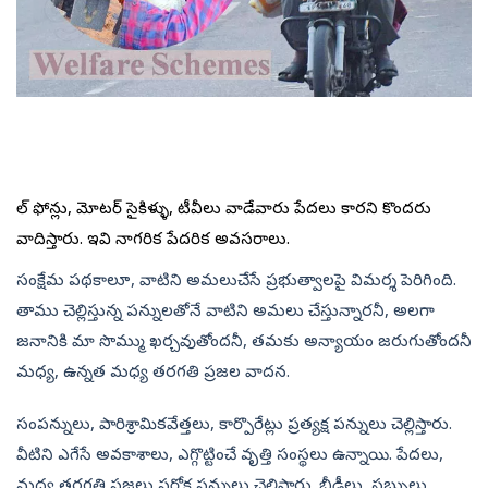
సెల్‌ ఫోన్లు, మోటర్‌ సైకిళ్ళు, టీవీలు వాడేవారు పేదలు కారని కొందరు
వాదిస్తారు. ఇవి నాగరిక పేదరిక అవసరాలు.
సంక్షేమ పథకాలూ, వాటిని అమలుచేసే ప్రభుత్వాలపై విమర్శ పెరిగింది.
తాము చెల్లిస్తున్న పన్నులతోనే వాటిని అమలు చేస్తున్నారనీ, అలగా
జనానికి మా సొమ్ము ఖర్చవుతోందనీ, తమకు అన్యాయం జరుగుతోందనీ
మధ్య, ఉన్నత మధ్య తరగతి ప్రజల వాదన.
సంపన్నులు, పారిశ్రామికవేత్తలు, కార్పొరేట్లు ప్రత్యక్ష పన్నులు చెల్లిస్తారు.
వీటిని ఎగేసే అవకాశాలు, ఎగ్గొట్టించే వృత్తి సంస్థలు ఉన్నాయి. పేదలు,
మధ్య తరగతి ప్రజలు పరోక్ష పన్నులు చెల్లిస్తారు. బీడీలు, సబ్బులు,