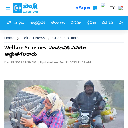
custom menu
Skip to main content
ePaper
TV
హోం
వార్తలు
ఆంధ్రప్రదేశ్
తెలంగాణ
సినిమా
క్రీడలు
బిజినెస్
ఫ్యామ
Breadcrumb
Home
Telugu-News
Guest-Columns
Welfare Schemes: సంక్షేమానికి ఎవరూ
అడ్డుతగలరాదు
Dec 31 2022 11:29 AM
| Updated on
Dec 31 2022 11:29 AM