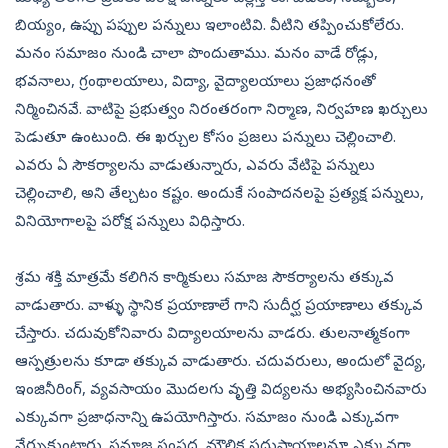
బియ్యం, ఉప్పు పప్పుల పన్నులు ఇలాంటివి. వీటిని తప్పించుకోలేరు.
మనం సమాజం నుండి చాలా పొందుతాము. మనం వాడే రోడ్లు,
భవనాలు, గ్రంథాలయాలు, విద్యా, వైద్యాలయాలు ప్రజాధనంతో
నిర్మించినవే. వాటిపై ప్రభుత్వం నిరంతరంగా నిర్మాణ, నిర్వహణ ఖర్చులు
పెడుతూ ఉంటుంది. ఈ ఖర్చుల కోసం ప్రజలు పన్నులు చెల్లించాలి.
ఎవరు ఏ సౌకర్యాలను వాడుతున్నారు, ఎవరు వేటిపై పన్నులు
చెల్లించాలి, అని తేల్చటం కష్టం. అందుకే సంపాదనలపై ప్రత్యక్ష పన్నులు,
వినియోగాలపై పరోక్ష పన్నులు విధిస్తారు.
శ్రమ శక్తి మాత్రమే కలిగిన కార్మికులు సమాజ సౌకర్యాలను తక్కువ
వాడుతారు. వాళ్ళు స్థానిక ప్రయాణాలే గాని సుదీర్ఘ ప్రయాణాలు తక్కువ
చేస్తారు. చదువుకోనివారు విద్యాలయాలను వాడరు. తులనాత్మకంగా
ఆస్పత్రులను కూడా తక్కువ వాడుతారు. చదువరులు, అందులో వైద్య,
ఇంజినీరింగ్, వ్యవసాయం మొదలగు వృత్తి విద్యలను అభ్యసించినవారు
ఎక్కువగా ప్రజాధనాన్ని ఉపయోగిస్తారు. సమాజం నుండి ఎక్కువగా
నేర్చుకుంటారు. సమాజ సంపద, మౌలిక సదుపాయాలనూ ఎక్కువగా