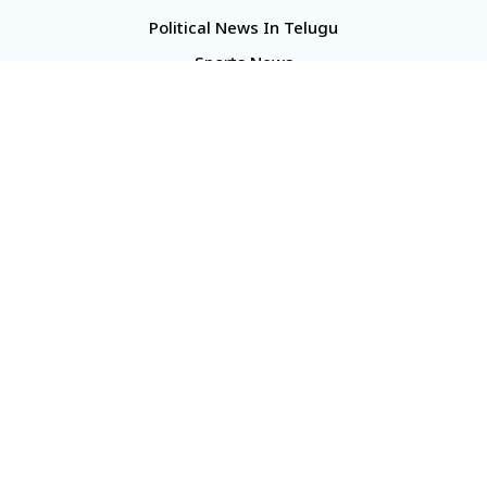
Political News In Telugu
Sports News
TS Politics News
Telangana News
Telugu Movie Reviews
Company
About Us
Contact Us
Media Kit
Terms And Conditions