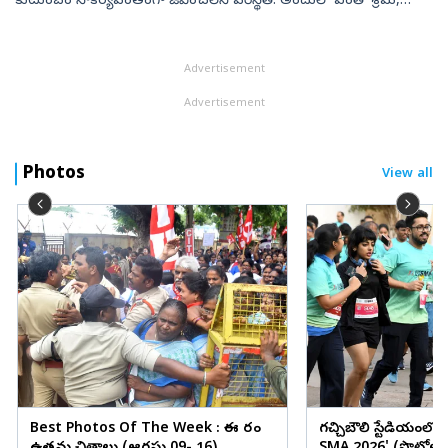
కుటుంబం సౌకర్యవంతంగా జీవించలేని పరిస్థితి. అందులో ఎంతో శ్రమ,
ఓర్పు, సహనం దాగి ఉంటుంది. అలాంటిది ఒక స్టార్టప్‌ను విజయవంతంగా
నడపాలంటే ఇద...
Advertisement
Advertisement
Photos
View all
Best Photos Of The Week : ఈ వారం
గచ్చిబౌలి స్టేడియంలో