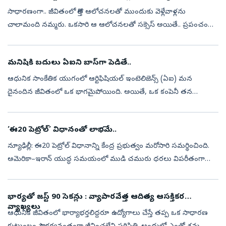
సాధారణంగా.. జీవితంలో కొత్త ఆలోచనలతో ముందుకు వెళ్లేవాళ్లను
చాలామంది నమ్మరు. ఒకసారి ఆ ఆలోచనలతో సక్సెస్ అయితే.. ప్రపంచం
మొత్తం తమవైపే చూస్తుంది. దీనికి నిలువెత్తు నిదర్శనమే విక్టర్ రిపార్బెల్లీ
(Victor R...
మనిషికి బదులు ఏఐని బాస్‌గా పెడితే..
ఆధునిక సాంకేతిక యుగంలో ఆర్టిఫిషియల్ ఇంటెలిజెన్స్ (ఏఐ) మన
దైనందిన జీవితంలో ఒక భాగమైపోయింది. అయితే, ఒక కంపెనీ తన
ఉద్యోగులకు బాస్‌గా ఏఐని నియమించి, భారీ మూల్యం చెల్లించుకున్న ఘటన
ప్రస్తుతం ప్రపంచవ్యాప్తం...
‘ఈ20 పెట్రోల్‌’ విధానంతో లాభమే..
న్యూఢిల్లీ: ఈ20 పెట్రోల్‌ విధానాన్ని కేంద్ర ప్రభుత్వం మరోసారి సమర్థించింది.
అమెరికా–ఇరాన్‌ యుద్ధ సమయంలో ముడి చమురు ధరలు విపరీతంగా
పెరిగినప్పుడు భారతీయ వినియోగదారులను ధరల భారం నుంచి
రక్షించడంలో ఈ20 పె...
భార్యతో జస్ట్‌ 90 సెకన్లు : వ్యాపారవేత్త ఆదిత్య ఆసక్తికర
వ్యాఖ్యలు
ఆధునిక జీవితంలో భార్యాభర్తలిద్దరూ ఉద్యోగాలు చేస్తే తప్ప ఒక సాధారణ