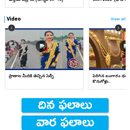
ఉత్తమ చిత్రాలు (ఆగస్టు 09- 16)
SMA 2026' (ఫొటోలు
Video
View all
ప్రాణాల మీదికి తెచ్చిన సెల్ఫీ
పెరిగిన బంగారం ధరల
కొనుగోళ్లు..