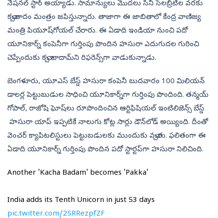
నేషనల్‌ స్టార్‌ అయ్యాడు. సామాన్యులు మొదలు సినీ సెలబ్రిటీల వరకు
కచ్చాబాదం మంత్రం జపిస్తున్నారు. తాజాగా ఈ జాబితాలో కేంద్ర వాణిజ్య
మంత్రి పియూష్‌గోయల్‌ చేరారు. ఈ ఏడాది ఇండియా నుంచి పదో
యూనికార్న్‌ కంపెనీగా గుర్తింపు పొందిన హసురా ఎదుగుదల గురించి
చెప్పేందుకు కచ్చా బాదామ్‌ని రిఫరెన్స్‌గా వాడుకున్నాడు.
బెంగళూరు, యూఎస్‌ బేస్డ్‌ హసురా కంపెనీ బుదవారం 100 మిలియన్‌
డాలర్ల పెట్టుబుడుల సాధించి యూనికార్న్‌గా గుర్తింపు పొందింది. తన్మయ్‌
గోపాల్‌, రాజోషి ఘోష్‌లు రూపొందించిన ఆ‍ర్టిఫిషియల్‌ ఇంటిలిజెన్స్‌ బేస్డ్‌
హసురా యాప్‌ ఇప్పటికే నాలుగు కోట్ల సార్లు డౌన్‌లోడ్‌ అయ్యింది. దీంతో
వెంచర్‌ క్యాపిటలిస్టులు పెట్టుబడులకు ముందుకు వచ్చారు. ఫలితంగా ఈ
ఏడాది యూనికార్న్‌ గుర్తింపు పొందిన పదో స్టార్టప్‌గా హసురా నిలిచింది.
Another 'Kacha Badam' becomes 'Pakka'
India adds its Tenth Unicorn in just 53 days
pic.twitter.com/25RRezpfZF