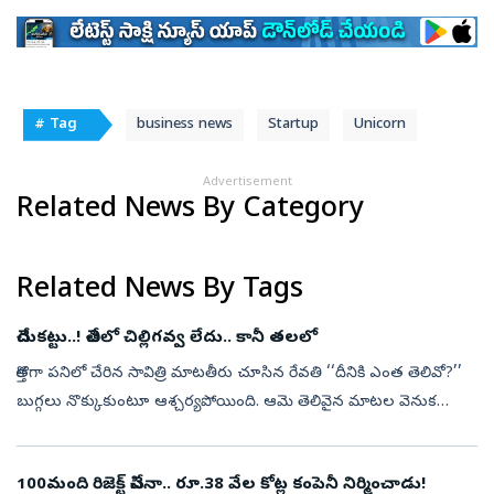
# Tag
business news
Startup
Unicorn
Advertisement
Related News By Category
Related News By Tags
చేదుకట్టు..! చేతిలో చిల్లిగవ్వ లేదు.. కానీ తలలో
కొత్తగా పనిలో చేరిన సావిత్రి మాటతీరు చూసిన రేవతి ‘‘దీనికి ఎంత తెలివో?’’
బుగ్గలు నొక్కుకుంటూ ఆశ్చర్యపోయింది. ఆమె తెలివైన మాటల వెనుక
జీవితాన్ని తీర్చిదిద్దుకునే ధ్యాస తప్ప మరో ఆలోచన కనబడలేదు రేవతికి.
పన...
100మంది రిజెక్ట్ చేసినా.. రూ.38 వేల కోట్ల కంపెనీ నిర్మించాడు!