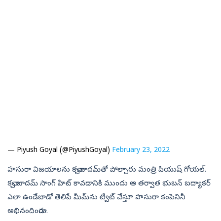
— Piyush Goyal (@PiyushGoyal)
February 23, 2022
హసురా విజయాలను కచ్చాబాదమ్‌తో పోల్చారు మంత్రి పియుష్‌ గోయల్‌.
కచ్చా బాదమ్‌ సాంగ్‌ హిట్‌ కావడానికి ముందు ఆ తర్వాత భుబన్‌ బద్యాకర్‌
ఎలా ఉండేబాడో తెలిపే మీమ్‌ను ట్వీట్‌ చేస్తూ హసురా కంపెనినీ
అభినందించారు.