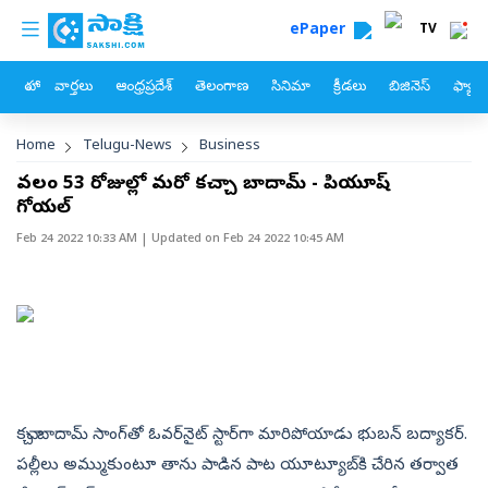
custom menu
Skip to main content
ePaper
TV
హోం
వార్తలు
ఆంధ్రప్రదేశ్
తెలంగాణ
సినిమా
క్రీడలు
బిజినెస్
ఫ్యామ
Breadcrumb
Home
Telugu-News
Business
కేవలం 53 రోజుల్లో మరో కచ్చా బాదామ్‌ - పియూష్‌
గోయల్‌
Feb 24 2022 10:33 AM
| Updated on
Feb 24 2022 10:45 AM
కచ్చా బాదామ్‌ సాంగ్‌తో ఓవర్‌నైట్‌ స్టార్‌గా మారిపోయాడు భుబన్‌ బద్యాకర్‌.
పల్లీలు అమ్ముకుంటూ తాను పాడిన పాట యూట్యూబ్‌కి చేరిన తర్వాత