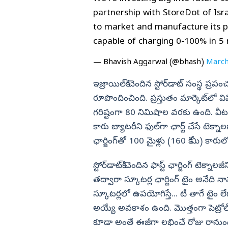
partnership with StoreDot of Isra
to market and manufacture its pi
capable of charging 0-100% in 5 m
— Bhavish Aggarwal (@bhash)
March
ఇజ్రాయిల్‌కి చెందిన స్టోర్‌డాట్‌ సంస్థ ప్
రూపొందించింది. ప్రస్తుతం మార్కెట్‌లో వి
గరిష్టంగా 80 నిమిషాల వరకు ఉంది. వీటన్నిం
కారు బ్యాటరీని ఫుల్‌గా ఛార్జ్‌ చేసే టెక
ఛార్జింగ్‌తో 100 మైళ్లు (160 కి.మీ) క
స్టోర్‌డాట్‌కి చెందిన ఫాస్ట్‌ ఛార్జింగ్‌
తద్వారా స్కూటర్ల ఛార్జింగ్‌ టైం అనేది న
స్కూటర్లలో ఉపయోగిస్తే... టీ తాగే టైం లేదా 
అయ్యే అవకాశం ఉంది. మొత్తంగా పెట్రోల్
కూడా అంతే ఈజీగా లభించే రోజు రానుంద