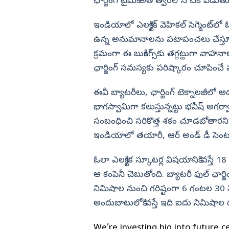
 నీకు తెలుసా?
పనిచేయడం లేదేమో..! TV5 సాంబక
ఛార్జింగ్‌ టైమ్‌కి అతి త్వరలోనే చెక్‌ పెడుత
ిన నాగమల్లీశ్వరి
వెంకట్ రెడ్డి కౌంటర్
విజయనగరం
ఇండియాలో ఎలక్ట్రిక్‌ వెహికల్‌ సెగ్మెంట
పార్వతీపురం మన
ఉన్న అనుమానాలను పటాపంచలు చేస్తూ ఓలా స
పశ్చిమ గోదావర
క్రమంగా ఈ బుకింగ్స్‌కు తగ్గట్టుగా వా
ఏలూరు
ఛార్జింగ్‌ సమస్యకు పరిష్కారం చూపించే ప
వైఎస్సార్
ఈవీ బ్యాటరీలు, ఛార్జింగ్‌ టెక్నాలజీలో అ
అన్నమయ్య
భాగస్వామిగా కలుస్తున్నట్టు భవీష్‌ అగర
సంబంధించి సరికొత్త శకం చూడబోతారని తెల
ఇండియాలో తయారీ, ఆర్‌ అండ్‌ డీ సెంటర్‌
ఓలా ఎలక్ట్రిక​ స్కూటర్ల విషయానికి వస్తే
ఆ కంపెనీ చెబుతోంది. బ్యాటరీ ఫుల్‌ ఛార్జి
నిమిషాల నుంచి గరిష్టంగా 6 గంటల 30 న
అందుబాటులోకి వస్తే ఇది ఐదు నిమిషాల ద
We’re investing big into future c