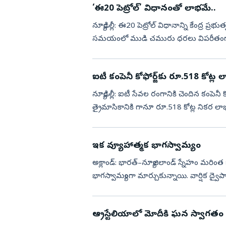
‘ఈ20 పెట్రోల్‌’ విధానంతో లాభమే..
న్యూఢిల్లీ: ఈ20 పెట్రోల్‌ విధానాన్ని కేంద్ర ప్రభుత్వం మరోసారి సమర్థించింది. అమెరికా–ఇరాన్‌ యుద్ధ
సమయంలో ముడి చమురు ధరలు విపరీతంగా 
నుంచి రక్షించడంలో ఈ20 పె...
ఐటీ కంపెనీ కోఫోర్జ్‌కు రూ.518 కోట్ల 
న్యూఢిల్లీ: ఐటీ సేవల రంగానికి చెందిన కంపెనీ 
త్రైమాసికానికి గానూ రూ.518 కోట్ల నికర లాభాన
రూ...
ఇక వ్యూహాత్మక భాగస్వామ్యం
అక్లాండ్‌: భారత్‌–న్యూజిలాండ్‌ స్నేహం మరింత బలపడింది. ఇరుదేశాలు తమ సంబంధాలను వ్యూహాత్మక
భాగస్వామ్యంగా మార్చుకున్నాయి. వార్షిక ద్వైపా
లక్ష్యంగ...
ఆ్రస్టేలియాలో మోదీకి ఘన స్వాగతం