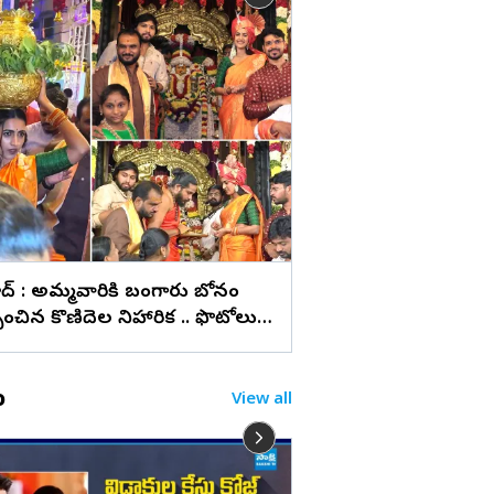
లు
హైదరాబాద్ లో సందడి చే
ఫేమ్‌ రుక్మిణి వసంత్‌ (
ాద్ : అమ్మవారికి బంగారు బోనం
ంచిన కొణిదెల నిహారిక .. ఫొటోలు
o
View all
అమ్మా అనితా.. జనం 