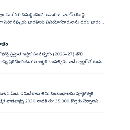
పెరిగినప్పుడు భారతీయ వినియోగదారులను ధరల భారం
లాభం
కోఫోర్జ్‌ ప్రస్తుత ఆర్థిక సంవత్సరం (2026–27) తొలి
్ని ప్రకటించింది. గత ఆర్థిక సంవత్సరం ఇదే క్వార్టర్‌లో కంపెనీ
క్షిక వాణిజ్యాన్ని 2030 నాటికి రూ.35,000 కోట్లకు చేర్చాలని