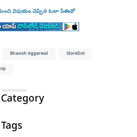
 మంచి విషయం చెప్పిన ఓలా సీఈవో
Bhavish Aggarwal
StoreDot
hip
Advertisement
 Category
 Tags