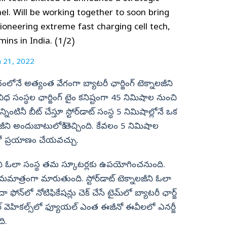
el. Will be working together to soon bring
oneering extreme fast charging cell tech,
ins in India. (1/2)
 21, 2022
రపంచంలోనే అత్యంత వేగంగా బ్యాటరీ ఛార్జింగ్‌ టెక్నాలజీని
విధ సంస్థల ఛార్జింగ్‌ టైం కనిష్టంగా 45 నిమిషాల నుంచి
టినీ బీట్‌ చేస్తూ స్టోర్‌డాట్‌ సంస్థ 5 నిమిషాల్లోనే ఒక
్నాలజీని అందుబాటులోకి తెచ్చింది. కేవలం 5 నిమిషాల
ారులో ప్రయాణం చేయవచ్చు.
 టెక్నాలజీని ఓలా సంస్థ తమ స్కూటర్లకు ఉపయోగించనుంది.
ామమాత్రంగా మారుతుంది. స్టోర్‌డాట్‌ టెక్నాలజీని ఓలా
ఫోన్‌లో నోటిఫికేషన్లు చెక్‌ చేసే టైమ్‌లో బ్యాటరీ ఛార్జ్‌
‌ వెహికల్స్‌లో ఫ్యూయల్‌ ఎంత ఈజీనో ఈవీలలో ఎనర్జీ
ి.