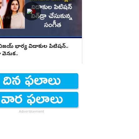
వల్లనే దేవరపల్లిలో ఆ హ
ిజయ్ భార్య విడాకుల పిటిషన్..
రా వెనుక..
Advertisement