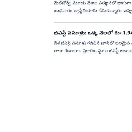
మెల్‌బోర్న్‌: మూడు దేశాల పర్యటనలో భాగంగా 
బుధవారం ఆ్రస్టేలియాకు చేరుకున్నారు. ఇప్
‘ఎక్స్‌’లో పోస్టుచేశారు. ...
జీఎస్టీ వసూళ్లు: ఒక్క నెలలో రూ.1.94 
దేశ జీఎస్టీ వసూళ్లు గడిచిన జూన్‌లో బలమైన 
తాజా గణాంకాల ప్రకారం.. స్థూల జీఎస్టీ ఆదా
ఏడాది ఇద...