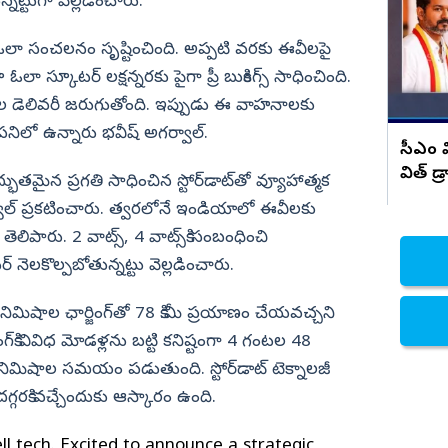
ు
2029 దద్దరిల్లిపోద్ది
ున్నట్టుగా వెల్లడించారు.
నిజామాబాద్
్‌లో ఓలా సంచలనం సృష్టించింది. అప్పటి వరకు ఈవీలపై
్యం
కామారెడ్డి
్కూటర్‌ లక్షన్నరకు పైగా ప్రీ బుకింగ్స్‌ సాధించింది.
ి
రంగారెడ్డి
హనాల డెలివరీ జరుగుతోంది. ఇప్పుడు ఈ వాహనాలకు
వికారాబాద్
నిలో ఉన్నారు భవీష్‌ అగర్వాల్‌.
సీఎం వ
వరంగల్
విత్ డ్
ద్భుతమైన ప్రగతి సాధించిన స్టోర్‌డాట్‌తో వ్యూహాత్మక
హన్మకొండ
్వాల్‌ ప్రకటించారు. త్వరలోనే ఇండియాలో ఈవీలకు
జనగాం
ిపారు. 2 వాట్స్‌, 4 వాట్స్‌కి సంబంధించి
 నెలకొల్పబోతున్నట్టు వెల్లడించారు.
జయశంకర్
మహబూబాబాద్
 18 నిమిషాల ఛార్జింగ్‌తో 78 కి.మీ ప్రయాణం చేయవచ్చని
ములుగు
ంగ్‌కి వివిధ మోడళ్లను బట్టి కనిష్టంగా 4 గంటల 48
ిమిషాల సమయం పడుతుంది. స్టోర్‌డాట్‌ టెక్నాలజీ
గ్గరకి వచ్చేందుకు ఆస్కారం ఉంది.
ell tech. Excited to announce a strategic