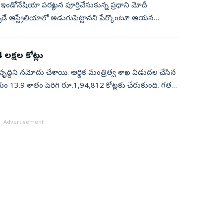
ఇండోనేషియా పర్యటన పూర్తిచేసుకున్న ప్రధాని మోదీ
పుడే ఆస్ట్రేలియాలో అడుగుపెట్టానని పేర్కొంటూ ఆయన
లక్షల కోట్లు
వృద్ధిని నమోదు చేశాయి. ఆర్థిక మంత్రిత్వ శాఖ విడుదల చేసిన
యం 13.9 శాతం పెరిగి రూ.1,94,812 కోట్లకు చేరుకుంది. గత
Advertisement