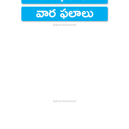
కాకపోయినా, సమీప భవిష్యత్తులో ఆ స్థాయిని అందుకోగలనన్న
సంకేతాలిస్తోంది. అందుకు నిదర్శనమే.. కెన్యా రాజధాని నైరోబీలో
రూపుదిద్దుకుంటోన్న ‘ది పినాకిల్‌’!&#13; &#13; 980 అడుగుల
ఎత్తుండే ‘ది పినాకిల్‌’ హార్మ్యం.. ఆఫ్రికా ఖండంలోనే అతిపొడవైన
Advertisement
నిర్మాణంగా రికార్డులకెక్కనుంది. 72 అంతస్తుల భారీ భవంతిని,
దానిని ఆనుకునే 45 అంతస్తులుండే మరో భారీ భవంతిని కలిపి
‘ది పినాకిల్‌’ హార్మ్యంగా వ్యవహరిస్తున్నారు. పెద్ద భవంతి
పొడవు.. 980 అడుగులు (300 మీటర్లు). అంటే, ఇంచుమించు
పారిస్‌లోని ఈఫిల్‌ టవర్‌(304 మీటర్లు) ఎత్తన్నమాట! కెన్యా
అధ్యక్షుడు ఉహురు కెన్యాట్టా ఇటీవలే నిర్మాణ పనులను
ప్రారంభించారు. 2019 నాటికి ‘ది పినాకిల్‌’ నిర్మాణం
పూర్తికానుంది.&#13; &#13; ‘ది పినాకిల్‌’ ప్రత్యేకతలు
కొన్ని..&#13; &#13; 70 అంతస్తుత పెద్ద భవంతిలో ప్రధానంగా
కార్యాలయాలకు చోటు కల్పించనున్నారు. ఇక 45 అంతస్తుల
Advertisement
రెండో భవంతిలో ప్రఖ్యాత హిల్టన్‌ హోటల్‌ను
నడపనున్నారు.&#13; &#13; మొత్తం నిర్మాణాలకుగానూ 20
బిలియన్‌ కెన్యన్‌ షిల్లింగ్స్‌ను వెచ్చిస్తున్నారు.&#13; &#13;