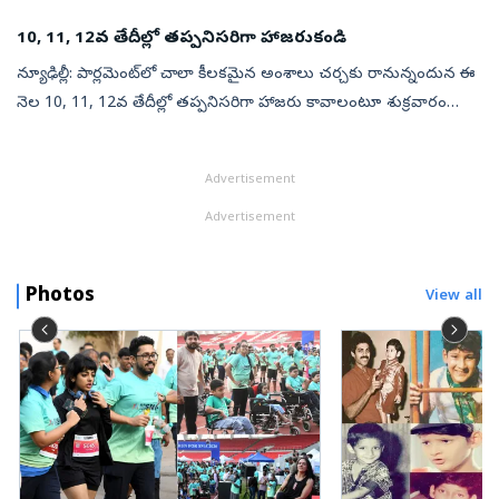
ఆయనపై కా...
10, 11, 12వ తేదీల్లో తప్పనిసరిగా హాజరుకండి
న్యూఢిల్లీ: పార్లమెంట్‌లో చాలా కీలకమైన అంశాలు చర్చకు రానున్నందున ఈ
నెల 10, 11, 12వ తేదీల్లో తప్పనిసరిగా హాజరు కావాలంటూ శుక్రవారం
కాంగ్రెస్‌ తన పార్టీ లోక్‌సభ, రాజ్యసభ ఎంపీలకు విప్‌ జారీ చేసింది. ఈ
మూడ...
Advertisement
Advertisement
Photos
View all