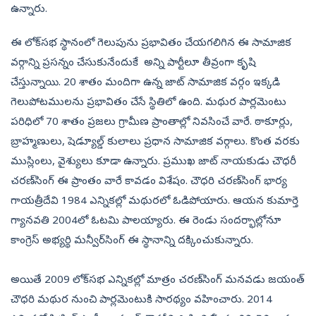
ఉన్నారు.
ఈ లోక్‌సభ స్థానంలో గెలుపును ప్రభావితం చేయగలిగిన ఈ సామాజిక
వర్గాన్ని ప్రసన్నం చేసుకునేందుకే అన్ని పార్టీలూ తీవ్రంగా కృషి
చేస్తున్నాయి. 20 శాతం మందిగా ఉన్న జాట్‌ సామాజిక వర్గం ఇక్కడి
గెలుపోటములను ప్రభావితం చేసే స్థితిలో ఉంది. మథుర పార్లమెంటు
పరిధిలో 70 శాతం ప్రజలు గ్రామీణ ప్రాంతాల్లో నివసించే వారే. ఠాకూర్లు,
బ్రాహ్మణులు, షెడ్యూల్డ్‌ కులాలు ప్రధాన సామాజిక వర్గాలు. కొంత వరకు
ముస్లింలు, వైశ్యులు కూడా ఉన్నారు. ప్రముఖ జాట్‌ నాయకుడు చౌధరీ
చరణ్‌సింగ్‌ ఈ ప్రాంతం వారే కావడం విశేషం. చౌధరి చరణ్‌సింగ్‌ భార్య
గాయత్రీదేవి 1984 ఎన్నికల్లో మథురలో ఓడిపోయారు. ఆయన కుమార్తె
గ్యానవతి 2004లో ఓటమి పాలయ్యారు. ఈ రెండు సందర్భాల్లోనూ
కాంగ్రెస్‌ అభ్యర్థి మన్వీర్‌సింగ్‌ ఈ స్థానాన్ని దక్కించుకున్నారు.
అయితే 2009 లోక్‌సభ ఎన్నికల్లో మాత్రం చరణ్‌సింగ్‌ మనవడు జయంత్‌
చౌధరి మథుర నుంచి పార్లమెంటుకి సారథ్యం వహించారు. 2014