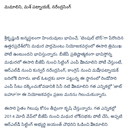
హేమమాలిని, మహేశ్‌ పట్నాయక్‌, నరేంద్రసింగ్‌
శ్రీకృష్ణుడి జన్మస్థలంగా హిందువులు భావించే, ‘టెంపుల్‌ టౌన్‌’గా పేరొందిన
ఉత్తరప్రదేశ్‌లోని మథుర పార్లమెంటు నియోజకవర్గంలో ఈసారి త్రిముఖ
పోటీ ఉంటుందని భావిస్తున్నారు. బీజేపీ ప్రతిష్టాత్మకంగా భావిస్తోన్న
మథురలో ఈసారి బీజేపీ నుంచి సిట్టింగ్‌ ఎంపీ హేమమాలిని పోటీ చేస్తుంటే,
ఆర్‌ఎల్‌డీ నుంచి కున్వర్‌ నరేంద్రసింగ్, కాంగ్రెస్‌ నుంచి మహేష్‌ పట్నాయక్‌
బరిలోకి దిగారు. జాట్‌ ఓటర్లకు బాగా పట్టున్న ఈ స్థానంలో రెండోసారి
ఎంపీ సీటు దక్కించుకోవడానికి సినీ నటి హేమమాలిని గత ఎన్నికల్లో ‘జాట్‌
బహూ’గా ఈ నియోజకవర్గం ప్రజల మనసు గెలుచుకున్నారు.
ఈసారి సైతం గెలుపు కోసం తీవ్రంగా కృషి చేస్తున్నారు. గత ఎన్నికల్లో
2014 మోదీ వేవ్‌లో బీజేపీ నుంచి మథుర లోక్‌సభకు పోటీ చేసి, అప్పటి
ఆర్‌ఎల్‌డీ సిట్టింగ్‌ అభ్యర్థి జయంత్‌ చౌధరిని ఓడించి హేమమాలిని