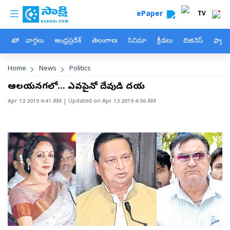
custom menu
Skip to main content
ePaper
TV
హోం
వార్తలు
ఆంధ్రప్రదేశ్
తెలంగాణ
సినిమా
క్రీడలు
బిజినెస్
ఫ్యామ
Breadcrumb
Home
News
Politics
ఆలయనగరిలో... ఎవరిపైనో దేవుడి దయ
Apr 13 2019 4:41 AM
| Updated on
Apr 13 2019 4:56 AM