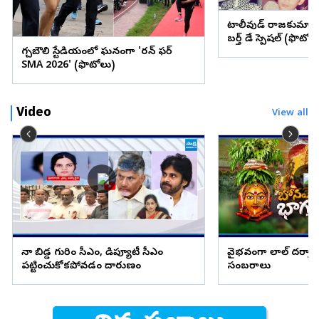
టాలీవుడ్ రాజకుమార
బర్త్ డే స్పెషల్ (ఫొటోల
గచ్చిబౌలి స్టేడియంలో ఘనంగా 'రన్ ఫర్
SMA 2026' (ఫొటోలు)
Video
View all
నా బిడ్డ గురించి సీఎం, డిప్యూటీ సీఎం
వైభవంగా లాల్ దర్వా
పట్టించుకోకపోవడం దారుణం
సంబరాలు