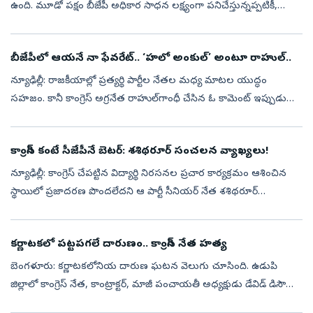
ఉంది. మూడో పక్షం బీజేపీ అధికార సాధన లక్ష్యంగా పనిచేస్తున్నప్పటికీ,
ఇప్పటివరకైతే ఆ స్థాయిలో ప్రభావం చూపుతున్నట్లు కనిపించడం లేదు.
ముఖ్...
బీజేపీలో ఆయనే నా ఫేవరేట్‌.. ‘హలో అంకుల్‌’ అంటూ రాహుల్‌..
న్యూఢిల్లీ: రాజకీయాల్లో ప్రత్యర్థి పార్టీల నేతల మధ్య మాటల యుద్ధం
సహజం. కానీ కాంగ్రెస్‌ అగ్రనేత రాహుల్‌గాంధీ చేసిన ఓ కామెంట్‌ ఇప్పుడు
రాజకీయ వర్గాల్లో ఆసక్తికర చర్చకు దారితీసింది. బీజేపీలో తనకు ఇష్టమైన...
కాంగ్రెస్ కంటే సీజేపీనే బెటర్‌: శశిథరూర్ సంచలన వ్యాఖ్యలు!
న్యూఢిల్లీ: కాంగ్రెస్ చేపట్టిన విద్యార్థి నిరసనల ప్రచార కార్యక్రమం ఆశించిన
స్థాయిలో ప్రజాదరణ పొందలేదని ఆ పార్టీ సీనియర్ నేత శశిథరూర్
అంగీకరించారు. ముంబైలో జరిగిన ‘ఇండియాస్ ఇంటర్నేషనల్ మూవ్మెంట్ టు
యున...
కర్ణాటకలో పట్టపగలే దారుణం.. కాంగ్రెస్‌ నేత హత్య
బెంగళూరు: కర్ణాటకలోనియ దారుణ ఘటన వెలుగు చూసింది. ఉడుపి
జిల్లాలో కాంగ్రెస్‌ నేత, కాంట్రాక్టర్‌, మాజీ పంచాయతీ అధ్యక్షుడు డేవిడ్‌ డిసౌజా
దారుణ హత్యకు గురయ్యారు. శుక్రవారం గుర్తు తెలియని దుండగులు