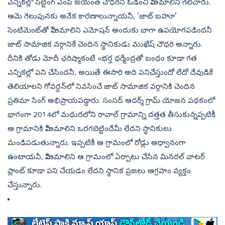
ఎన్నికల్లో సిట్టింగ్‌ ఎంపీ జయంత్‌ చౌధరీని ఓడించి హేమమాలిని గెలిచారు.
ఆమె గెలుపునకు అనేక కారణాలున్నాయనీ, ‘జాట్‌ బహూ’
సెంటిమెంట్‌తో హేమమాలిని ఎమోషన్‌ అందుకు బాగా ఉపయోగపడిందనీ
జాట్‌ సామాజిక వర్గానికే చెందిన స్థానికుడు ముఖేష్‌ చౌధరి అన్నారు.
దీనికి తోడు మోదీ ఛరిష్మాకంటే «భర్త ధర్మేంద్రతో బంధం కూడా గత
ఎన్నికల్లో పని చేసిందనీ, అయితే ఈసారి అది పనిచేస్తుందో లేదో దేవుడికే
తెలియాలని గోవర్ధన్‌లో నివసించే జాట్‌ సామాజిక వర్గానికి చెందిన
ప్రతిమా సింగ్‌ అభిప్రాయపడ్డారు. సంసద్‌ ఆదర్శ్‌ గ్రామ్‌ యోజన పథకంలో
భాగంగా 2014లో మథురలోని రావాల్‌ గ్రామాన్ని దత్తత తీసుకున్నప్పటికీ
ఆ గ్రామానికి హేమమాలిని ఒరగబెట్టిందేమీ లేదని స్థానికులు
మండిపడుతున్నారు. ఇప్పటికీ ఆ గ్రామంలో రోడ్లు అధ్వానంగా
ఉంటాయనీ, హేమమాలిని ఆ గ్రామంలో ఏర్పాటు చేసిన మినరల్‌ వాటర్‌
ప్లాంట్‌ కూడా పని చేయడం లేదని స్థానిక ప్రజలు ఆగ్రహం వ్యక్తం
చేస్తున్నారు.