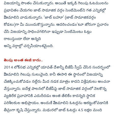
విజయాన్ని సొంతం చేసుకున్నారు. అయితే ఇక్కడి గెలుపు ఓటములను
ప్రభావితం చేయగల జాట్‌ సామాజిక వర్గం సెంటిమెంట్‌ని గత ఎన్నికల్లో
హేమమాలిని వాడుకున్నారు. ‘జాట్‌ బహూ’ (జాట్‌ సామాజికవర్గం
కోడలు)గా మీ ముందుకొస్తున్నాను. ఆదరించండం’టూ జోరుగా ప్రచారం
చేసి విజయాన్ని సాధించగలిగినా ఇప్పుడా సెంటిమెంటు ఓట్లు
రాలుస్తుందా లేదా అన్నది
అన్ని వర్గాల్లో చర్చనీయాంశమైంది.
గెలుపు అంత ఈజీ కాదు..
2014 లోక్‌సభ ఎన్నికల్లో యావత్‌ దేశాన్నీ బీజేపీ స్వీప్‌ చేసిన సందర్భంలో
హేమమాలిని గెలుపు సులువైంది. కానీ ఈసారి ఈ స్థానంలో విజయాన్ని
చేజిక్కించుకోవడం నల్లేరు మీద నడక మాత్రం కాదని విశ్లేషకులు అంచనా
వేస్తున్నారు. ఐదేళ్ల పాలనలో బీజేపీపై జాట్‌ సామాజిక వర్గంలో నెలకొన్న
వ్యతిరేక ప్రవాహానికి ఎదురీదడం అంత తేలికేం కాదన్నది స్థానిక
పరిశీలకుల అభిప్రాయం. అందుకే హేమమాలిని ఓటర్లను ఆకట్టుకోవడానికి
తీవ్రంగా కృషి చేస్తున్నారు. మథురలో జాట్‌ ఓటర్లు 4.5 లక్షల మంది