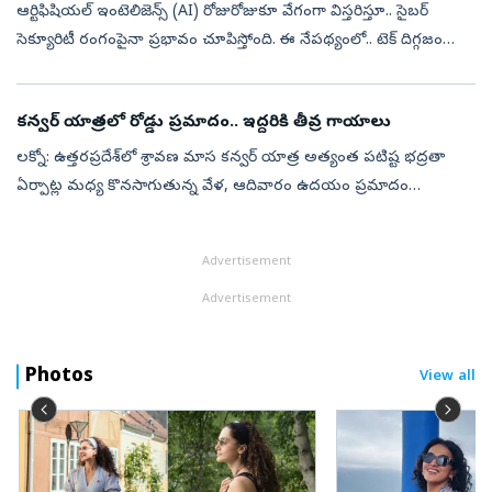
ఆర్టిఫిషియల్ ఇంటెలిజెన్స్ (AI) రోజురోజుకూ వేగంగా విస్తరిస్తూ.. సైబర్
సెక్యూరిటీ రంగంపైనా ప్రభావం చూపిస్తోంది. ఈ నేపథ్యంలో.. టెక్ దిగ్గజం
యాపిల్ కీలక నిర్ణయం తీసుకుంది. సెక్యూరిటీ పరిశోధకులు ఒకేసారి సమ...
కన్వర్ యాత్రలో రోడ్డు ప్రమాదం.. ఇద్దరికి తీవ్ర గాయాలు
లక్నో: ఉత్తరప్రదేశ్‌లో శ్రావణ మాస కన్వర్ యాత్ర అత్యంత పటిష్ట భద్రతా
ఏర్పాట్ల మధ్య కొనసాగుతున్న వేళ, ఆదివారం ఉదయం ప్రమాదం
చోటుచేసుకుంది. ఢిల్లీ-డెహ్రాడూన్ ఎక్స్‌ప్రెస్‌వేపై బఢౌత్ కోత్వాలీ పరిధిలోని
హిల...
Advertisement
Advertisement
Photos
View all