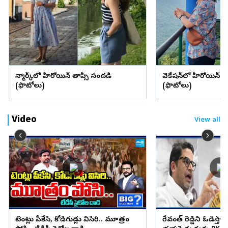
డెన్మార్క్‌లో హీరోయిన్ తాప్సీ సందడి
వెకేషన్‌లో హీరోయిన్ శ్రద్
(ఫొటోలు)
(ఫొటోలు)
Video
View all
టెంట్లు పీకేసి, కోడిగుడ్లు విసిరి.. మూత్రం
రేవంత్ రెడ్డిని ఓడిస్తా..