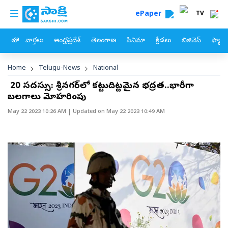
custom menu
Skip to main content
ePaper
TV
హోం
వార్తలు
ఆంధ్రప్రదేశ్
తెలంగాణ
సినిమా
క్రీడలు
బిజినెస్
ఫ్యామ
Breadcrumb
Home
Telugu-News
National
జీ 20 సదస్సు: శ్రీనగర్‌లో కట్టుదిట్టమైన భద్రత..భారీగా
బలగాలు మోహరింపు
May 22 2023 10:26 AM
| Updated on
May 22 2023 10:49 AM