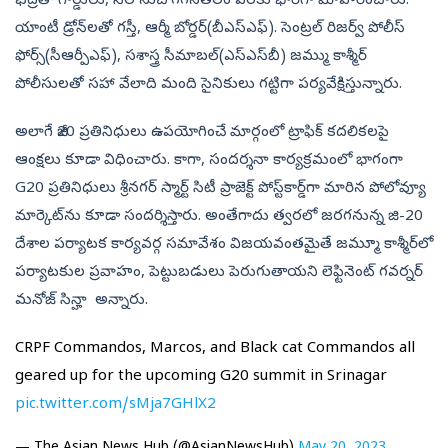
భద్రతా గార్డులు, నేల నుచి గగనతలం వరకు భారీగా మోహరించారు.
యాంటీ డ్రోన్‌లతో గస్తీ, ఆర్మీ బోర్డర్‌(బీఎస్‌ఎఫ్‌). సెంట్రల్‌ రిజర్వ్‌ పోలీస్‌
ఫోర్స్‌(సీఆర్పీఎఫ్‌), సశాస్త్ర సీమాబల్‌(ఎస్‌ఎస్‌బీ) జమ్ము కాశ్మీర్‌
పోలీసులతో సహా వేలాది మంది సైనికులు గట్టిగా పర్యవేక్షిస్తున్నారు.
అలాగే జీ20 ప్రతినిధులు ఉపయోగించే మార్గంలో ట్రాఫిక్‌ కదలికలపై
ఆంక్షలు కూడా విధించారు. కాగా, సందర్శనా కార్యక్రమంలో భాగంగా
G20 ప్రతినిధులు శ్రీనగర్ స్మార్ట్ సిటీ ప్రాజెక్ట్ పోస్ట్‌కార్డ్‌గా మారిన పోలోవ్యూ
మార్కెట్‌ను కూడా సందర్శిస్తారు. అంతేగాదు త్వరలో జరగనున్న జి-20
దేశాల పర్యాటక కార్యవర్గ సమావేశం విజయవంతమైతే జమ్మూ కాశ్మీర్‌లో
పర్యాటకుల ప్రవాహం, పెట్టుబడులు పెరుగుతాయని లెఫ్టినెంట్ గవర్నర్
మనోజ్ సిన్హా అన్నారు.
CRPF Commandos, Marcos, and Black cat Commandos all
geared up for the upcoming G20 summit in Srinagar
pic.twitter.com/sMja7GHlX2