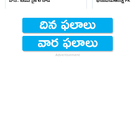
పోసి.. టీడీపీ సైకోల దాడి
భయపెడుతున్న PK కామ
Advertisement