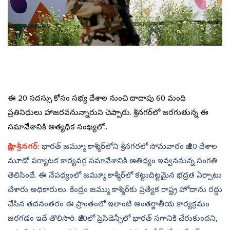
ఈ జీ20 సదస్సు కోసం సభ్య దేశాల నుంచి దాదాపు 60 మంది
ప్రతినిధులు హాజరవనున్నారుని చెప్పారు. శ్రీనగర్‌లో జరగుతున్న ఈ
సమావేశానికి అత్యధిక సంఖ్యలో..
సాక్షి, శ్రీనగర్‌:
భారత్‌ జమ్మూ కాశ్మీర్‌లోని శ్రీనగరలో సోమవారం జీ 20 దేశాల
మూడో పర్యాటక కార్యవర్గ సమావేశానికి ఆతిథ్యం ఇవ్వననున్న సంగతి
తెలిసిందే. ఈ నేపథ్యంలో జమ్మూ కాశ్మీర్‌లో కట్టుదిట్టమైన భద్రత ఏర్పాటు
చేశారు అధికారులు. కేంద్రం జమ్ము కాశ్మీర్‌కు ప్రత్యేక రాష్ట్ర హోదాను రద్దు
చేసిన తదనంతరం ఈ ప్రాంతంలో ఇలాంటి అంతర్జాతీయ కార్యక్రమం
జరగడం ఇదే తొలిసారి. జీ20లో ప్రెసిడెన్సీలో భారత్‌ సగానికి చేరుకుందని,