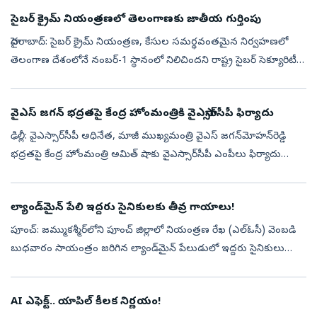
సైబర్ క్రైమ్ నియంత్రణలో తెలంగాణకు జాతీయ గుర్తింపు
హైదరాబాద్: సైబర్ క్రైమ్ నియంత్రణ, కేసుల సమర్థవంతమైన నిర్వహణలో
తెలంగాణ దేశంలోనే నంబర్-1 స్థానంలో నిలిచిందని రాష్ట్ర సైబర్ సెక్యూరిటీ
బ్యూరో (TGCSB) వెల్లడించింది. ప్రధానమంత్రి కార్యాలయం (PMO)
నిర్వహించ...
వైఎస్‌ జగన్‌ భద్రతపై కేంద్ర హోంమంత్రికి వైఎస్సార్‌సీపీ ఫిర్యాదు
ఢిల్లీ: వైఎస్సార్‌సీపీ అధినేత, మాజీ ముఖ్యమంత్రి వైఎస్‌ జగన్‌మోహన్‌రెడ్డి
భద్రతపై కేంద్ర హోంమంత్రి అమిత్‌ షాకు వైఎస్సార్‌సీపీ ఎంపీలు ఫిర్యాదు
చేశారు. మాజీ సీఎం వైఎస్‌ జగన్‌కు రాష్ట్ర ప్రభుత్వం తగిన భద్...
ల్యాండ్‌మైన్ పేలి ఇద్దరు సైనికులకు తీవ్ర గాయాలు!
పూంచ్: జమ్ముకశ్మీర్‌లోని పూంచ్ జిల్లాలో నియంత్రణ రేఖ (ఎల్‌ఓసీ) వెంబడి
బుధవారం సాయంత్రం జరిగిన ల్యాండ్‌మైన్ పేలుడులో ఇద్దరు సైనికులు
గాయపడ్డారు. పూంచ్‌లోని మేంథర్ సెప్టార్ పరిధిలో ఈ ప్రమాదం
చోటుచేసుకుం...
AI ఎఫెక్ట్.. యాపిల్ కీలక నిర్ణయం!