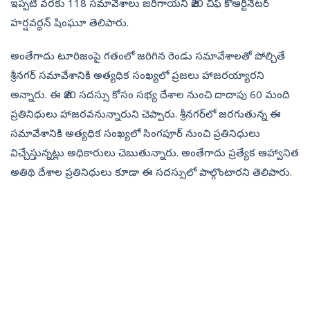
ఇప్పటి వరకు 118 సమావేశాలు జరిగాయని జీ20 చీఫ్‌ కోఆర్టినేటర్‌
హర్షవర్ధన్‌ షింఘూ తెలిపారు.
అంతేగాదు టూరిజంపై గతంలో జరిగిన రెండు సమావేశాలతో పోల్చితే
శ్రీనగర్‌ సమావేశానికి అత్యధిక సంఖ్యలో ప్రజలు హాజరయ్యారని
అ‍న్నారు. ఈ జీ20 సదస్సు కోసం సభ్య దేశాల నుంచి దాదాపు 60 మంది
ప్రతినిధులు హాజరవనున్నారుని చెప్పారు. శ్రీనగర్‌లో జరగుతున్న ఈ
సమావేశానికి అత్యధిక సంఖ్యలో సింగపూర్‌​ నుంచి ప్రతినిధులు
విచ్చేస్తు‍న్నట్లు అధికారులు చెబుతున్నారు. అంతేగాదు ప్రత్యేక ఆహ్వానిత
అతిథి దేశాల ప్రతినిధులు కూడా ఈ సదస్సులో పాల్గొంటారని తెలిపారు.