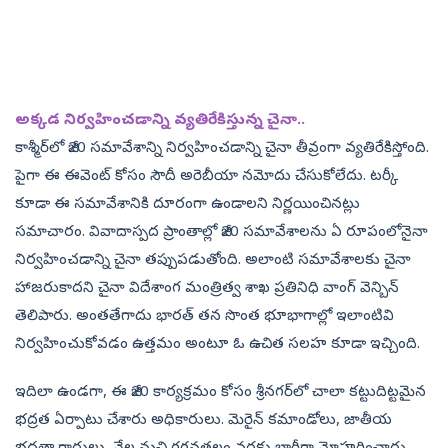
అ‍క్కడ నిర్వహించడాన్ని వ్యతిరేకిస్తున్న చైనా..
కాశ్మీర్‌లో జీ20 సమావేశాన్ని నిర్వహించడాన్ని చైనా తీవ్రంగా వ్యతిరేకిస్తోంది.
పైగా ఈ ఈవెంట్‌ కోసం సౌదీ అరెబీయా నమోదు చేసుకోలేదు. టర్కీ
కూడా ఈ సమావేశానికి దూరంగా ఉండాలని నిర్ణయించినట్లు
సమాచారం. వివాదాస్పద ప్రాంతాల్లో జీ20 సమావేశాలను ఏ రూపంలోనైనా
నిర్వహించడాన్ని చైనా తప్పుపడుతోంది. అలాంటి సమావేశాలకు చైనా
హాజరుకాదని చైనా విదేశాంగ మంత్రిత్వ శాఖ ప్రతినిధి వాంగ్‌ వెన్బిన్‌
తెలిపారు. అంతతేగాదు భారత్‌ తన సొంత భూభాగాల్లో ఇలాంటివి
నిర్వహించుకోవడం ఉత్తమం అంటూ ఓ ఉచిత సలహ కూడా ఇచ్చింది.
ఇదిలా ఉండగా, ఈ జీ20 కార్యక్రమం కోసం శ్రీనగర్‌లో చాలా కట్టుదిట్టమైన
భద్రత ఏర్పాటు చేశారు అధికారులు. మెరైన్‌ కమాండోలు, జాతీయ