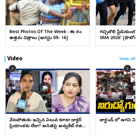
Best Photos Of The Week : ఈ వారం
గచ్చిబౌలి స్టేడియంలో
ఉత్తమ చిత్రాలు (ఆగస్టు 09- 16)
SMA 2026' (ఫొటోలు
Video
View all
వేటపోతుకు ఇచ్చిన విలువ కూడా డాక్టర్
జార్ఖండ్ లో ఆగని ని
ప్రియాంకకు లేదా? అనితపై అడ్వకేట్ రజిని
ఫైర్