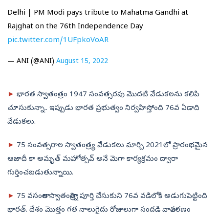
Delhi | PM Modi pays tribute to Mahatma Gandhi at
Rajghat on the 76th Independence Day
pic.twitter.com/1UFpkoVoAR
— ANI (@ANI)
August 15, 2022
►
భారత స్వాతంత్రం 1947 సంవత్సరపు మొదటి వేడుకలను కలిపి
చూసుకున్నా.. ఇప్పుడు భారత ప్రభుత్వం నిర్వహిస్తోంది 76వ ఏడాది
వేడుకలు.
►
75 సంవత్సరాల స్వాతంత్ర్య వేడుకలు మార్చి 2021లో ప్రారంభమైన
ఆజాదీ కా అమృత్ మహోత్సవ్ అనే మెగా కార్యక్రమం ద్వారా
గుర్తించబడుతున్నాయి.
►
75 వసంతాల స్వాతంత్రాన్ని పూర్తి చేసుకుని 76వ వడిలోకి అడుగుపెట్టింది
భారత్‌. దేశం మొత్తం గత నాలుగైదు రోజులుగా సందడి వాతావరణం