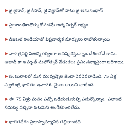
►
జై జైవాన్‌, జై కిసాన్‌, జై విజ్ఞాన్‌తో పాటు జై అనుసంధాన్‌
►
ప్రజలంతా నిలదొక్కుకోవడమే ఆత్మ నిర్బర్‌ లక్ష్యం
►
డిజిటల్‌ ఇండియాతో విప్లవాత్మక మార్పులు రాబోతున్నాయి
►
వాళ త్రివర్ణ పతాకాన్ని గర్వంగా ఆవిష్కరిస్తున్నాం. దేశంలోనే కాదు..
ఆజాదీ కా అమృత్‌ మహోత్సవ్‌ వేడుకలు ప్రపంచవ్యాప్తంగా జరిగాయి.
►
సంబురాలలో మన మువ్వన్నెల జెండా రెపరెపలాడింది. 75 ఏళ్ల
స్వాతంత్ర భారతం ఇవాళ ఓ మైలు రాయిని దాటింది.
►
ఈ 75 ఏళ్లు మనం ఎన్నో ఒడిదుడుకుల్ని ఎదుర్కొన్నాం. ఎలాంటి
సమస్య వచ్చినా ఓటమిని అంగీకరించలేదు.
►
భారతదేశం ప్రజాస్వామ్యానికి తల్లిలాంటిది.