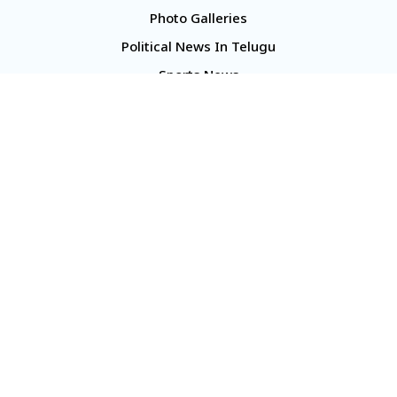
Photo Galleries
Political News In Telugu
Sports News
TS Politics News
Telangana News
Telugu Movie Reviews
Company
About Us
Contact Us
Media Kit
Terms And Conditions