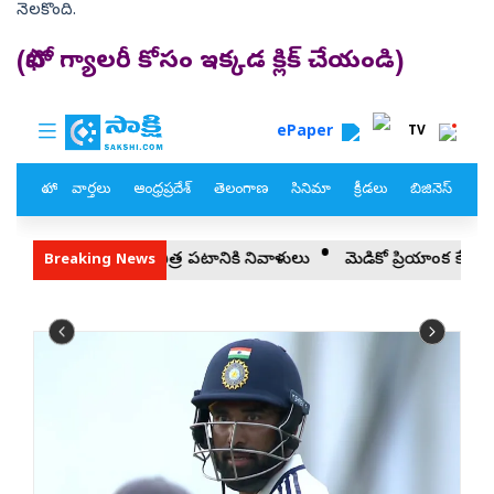
నెలకొంది.
(ఫొటో గ్యాలరీ కోసం ఇక్కడ క్లిక్ చేయండి)