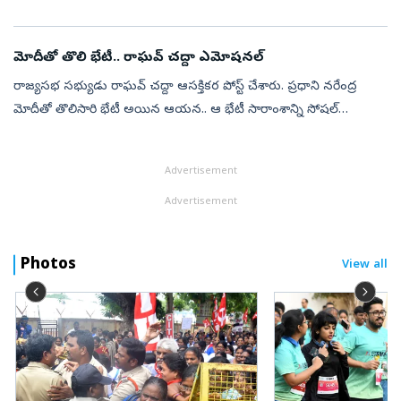
మద్దతు ప్రకటించింది. ప్రధానమంత్రి నరేంద్ర మోదీతో, శిరోమణి అకాలీ దళ...
మోదీతో తొలి భేటీ.. రాఘవ్‌ చద్దా ఎమోషనల్‌
రాజ్యసభ సభ్యుడు రాఘవ్‌ చద్దా ఆసక్తికర పోస్ట్‌ చేశారు. ప్రధాని నరేంద్ర
మోదీతో తొలిసారి భేటీ అయిన ఆయన.. ఆ భేటీ సారాంశాన్ని సోషల్‌
మీడియాలో భావోద్వేగంగా ప్రదర్శించారు. ఈ సమావేశం తనకు ఎంతో
విలువైన అనుభూతి...
Advertisement
Advertisement
Photos
View all