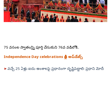
75 వసంతాల స్వాతంత్రాన్ని పూర్తి చేసుకుని 76వ వడిలోకి..
Independence Day celebrations ఢిల్లీ అప్‌డేట్స్‌
►
వచ్చే 25 ఏళ్లు ఐదు అంశాలపై ప్రధానంగా దృష్టిపెట్టాలి: ప్రధాని మోదీ