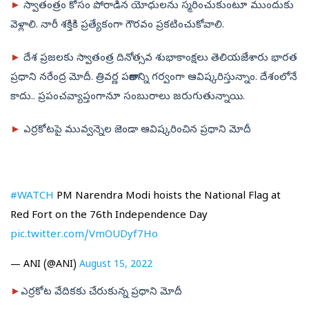
►
స్వాతంత్రం కోసం పోరాడిన యోధులను స్మరించుకుంటూ ముందుకు
వెళ్లాలి. నారీ శక్తికి ప్రత్యేకంగా గౌరవం ప్రకటించుకోవాలి.
►
దేశ ప్రజలకు స్వాతంత్ర దినోత్సవ శుభాకాంక్షలు తెలియజేశారు భారత
ప్రధాని నరేంద్ర మోదీ. త్రివర్ణ పతాకాన్ని గర్వంగా ఆవిష్కరిస్తున్నాం. దేశంలోనే
కాదు.. ప్రపంచవ్యాప్తంగానూ సంబురాలు జరుగుతున్నాయి.
►
ఎర్రకోటపై మువ్వన్నెల జెండా ఆవిష్కరించిన ప్రధాని మోదీ
#WATCH
PM Narendra Modi hoists the National Flag at
Red Fort on the 76th Independence Day
pic.twitter.com/VmOUDyf7Ho
— ANI (@ANI)
August 15, 2022
►
ఎర్రకోట వేదికకు చేరుకున్న ప్రధాని మోదీ