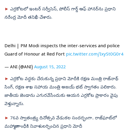
►
ఎర్రకోటలో ఇంటర్ సర్వీసెస్, పోలీస్ గార్డ్ ఆఫ్ హానర్‌ను ప్రధాని
నరేంద్ర మోదీ తనిఖీ చేశారు.
Delhi | PM Modi inspects the inter-services and police
Guard of Honour at Red Fort
pic.twitter.com/IxySt0G0r4
— ANI (@ANI)
August 15, 2022
►
ఎర్రకోట వద్దకు చేరుకున్న ప్రధాని మోదీకి రక్షణ మంత్రి రాజ్‌నాథ్
సింగ్, రక్షణ శాఖ సహాయ మంత్రి అజయ్ భట్ స్వాగతం పలికారు.
జాతీయ జెండాను ఎగురవేసేందుకు ఆయన ఎర్రకోట ప్రాకారం వైపు
వెళ్తున్నారు.
►
76వ స్వాతంత్ర్య దినోత్సవ వేడుకల సందర్భంగా.. రాజ్‌ఘాట్‌లో
మహాత్మా గాంధీకి నివాళులర్పించిన ప్రధాని మోదీ