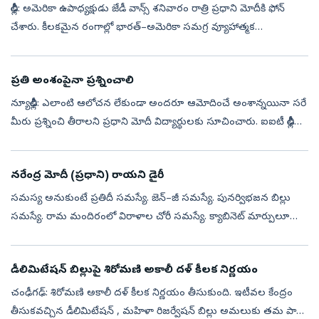
ఢిల్లీ: అమెరికా ఉపాధ్యక్షుడు జేడీ వాన్స్‌ శనివారం రాత్రి ప్రధాని మోదీకి ఫోన్‌
చేశారు. కీలకమైన రంగాల్లో భారత్‌–అమెరికా సమగ్ర వ్యూహాత్మక
భాగస్వామ్యాన్ని విస్తరించేందుకు గల అవకాశాలపై ఇద్దరు నేతలు చర్చించ...
ప్రతి అంశంపైనా ప్రశ్నించాలి
న్యూఢిల్లీ: ఎలాంటి ఆలోచన లేకుండా అందరూ ఆమోదించే అంశాన్నయినా సరే
మీరు ప్రశ్నించి తీరాలని ప్రధాని మోదీ విద్యార్థులకు సూచించారు. ఐఐటీ ఢిల్లీ
57వ స్నాతకోత్సవ కార్యక్రమంలో ప్రధాని మోదీ అక్కడి వందలాది మంది ...
నరేంద్ర మోదీ (ప్రధాని) రాయని డైరీ
సమస్య అనుకుంటే ప్రతిదీ సమస్యే. జెన్‌–జీ సమస్యే. పునర్విభజన బిల్లు
సమస్యే. రామ మందిరంలో విరాళాల చోరీ సమస్యే. క్యాబినెట్‌ మార్పులూ
సమస్యే. నిజంగా సమస్యలైనవి కొన్ని ఉంటాయి... అవసలు సమస్యలే కాదని
ఎంత అనుక...
డీలిమిటేషన్‌ బిల్లుపై శిరోమణి అకాలీ దళ్‌ కీలక నిర్ణయం
చంఢీగఢ్: శిరోమణి అకాలీ దళ్‌ కీలక నిర్ణయం తీసుకుంది. ఇటీవల కేంద్రం
తీసుకవచ్చిన డీలిమిటేషన్ , మహిళా రిజర్వేషన్ బిల్లు అమలుకు తమ పార్టీ