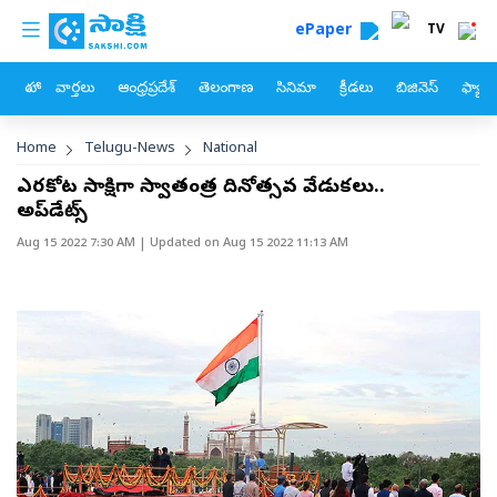
custom menu
Skip to main content
ePaper
TV
హోం
వార్తలు
ఆంధ్రప్రదేశ్
తెలంగాణ
సినిమా
క్రీడలు
బిజినెస్
ఫ్యామ
Breadcrumb
Home
Telugu-News
National
ఎర్రకోట సాక్షిగా స్వాతంత్ర దినోత్సవ వేడుకలు..
అప్‌డేట్స్‌
Aug 15 2022 7:30 AM
| Updated on
Aug 15 2022 11:13 AM