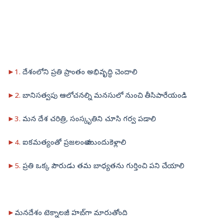
►1.
దేశంలోని ప్రతి ప్రాంతం అభివృద్ధి చెందాలి
►2.
బానిసత్వపు ఆలోచనల్ని మనసులో నుంచి తీసిపారేయండి
►3.
మన దేశ చరిత్రి, సంస్కృతిని చూసి గర్వ పడాలి
►4.
ఐకమత్యంతో ప్రజలంతా ముందుకెళ్లాలి
►5.
‍ప్రతి ఒక్క పౌరుడు తమ బాధ్యతను గుర్తించి పని చేయాలి
►
మనదేశం టెక్నాలజీ హబ్‌గా మారుతోంది