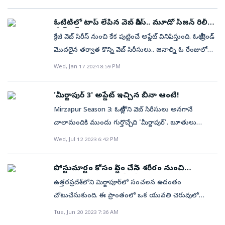
మూడు స్థానాల్లో పోటీ చేయాలని పార్టీ నిర్ణయించింది. “అప్నా దళ్
మున్నా భయ్యా డైలాగ్‌ను ఓటింగ్‌కు అన్వయించింది.
(కె) కేంద్ర కార్యవర్గ సమావేశం జాతీయ అధ్యక్షురాలు కృష్ణ
మీర్జాపూర్‌ వెబ్‌ సిరీస్‌లో మున్నా భయ్యా క్లాస్‌ రూమ్‌లో చెప్పే
ఓటీటీలో టాప్ లేపిన వెబ్ సిరీస్.. మూడో సీజన్ రిలీజ్
పటేల్ ఆధ్వర్యంలో జరిగింది. ఇండియా కూటమిలో భాగంగా
డేట్ ఫిక్స్?
‘పడాయీ లిఖాయీ కరో, ఐఏఎస్‌ వయ్యేఎస్‌ బనో’
క్రేజీ వెబ్ సిరీస్ నుంచి కేక పుట్టించే అప్డేట్ వినిపిస్తుంది. ఓటీటీ ట్రెండ్
మూడు స్థానాల్లో పోటీ చేయాలని సమావేశంలో నిర్ణయించారు'
(చదువుసంధ్యలపై దృష్టి పెట్టు, కలెక్టరో మరోటో అవ్వు) అనే
మొదలైన తర్వాత కొన్ని వెబ్ సిరీసులు.. జనాల్ని ఓ రేంజులో
అని కేంద్ర కార్యాలయ కార్యదర్శి రామ్ సనేహి పటేల్ ఒక
ఒరిజినల్‌ డైలాగ్‌ ఇప్పటికీ రీల్స్, షార్ట్‌ వీడియోల్లో చక్కర్లు
ఊపేశాయి. అలాంటి వాటిలో ఒకటి 'మీర్జాపూర్'. క్రైమ్ థ్రిల్లర్
Wed, Jan 17 2024 8:59 PM
ప్రకటనలో తెలిపారు. ఉత్తరప్రదేశ్‌లో సమాజ్‌వాదీ పార్టీ,
కొడుతూనే ఉంటుంది. ఈసీ ఇప్పుడు దీనికి ఓటింగ్‌ ట్విస్ట్‌
యాక్షన్ బ్యాక్ డ్రాప్ స్టోరీతో తీసిన ఈ నాటు సిరీస్.. మిగతా
కాంగ్రెస్‌లు సీట్ల పంపకాన్ని నిర్ణయించుకున్నాయి, దాని ప్రకారం
ఇచి్చంది. ‘యే క్యా రీల్స్‌ మే టైమ్‌ బర్బాద్‌ కర్‌ రహే? జావో వోట్‌
వాళ్లకేమో గానీ తెలుగు ప్రేక్షకులకు బాగా ఎక్కేసింది. ఇప్పుడు
కాంగ్రెస్ 17 స్థానాల్లో పోటీ చేయగా, సమాజ్‌వాదీ పార్టీ 63 స్థానాల్లో
'మీర్జాపుర్ 3' అప్డేట్ ఇచ్చిన బీనా ఆంటీ!
దో, లోక్‌తంత్ర్‌ కో మజ్‌బూత్‌ కరో (రీల్స్‌ వెంటపడి ఎందుకు
దీని మూడో సీజన్ నుంచి క్రేజీ అప్డేట్ సోషల్ మీడియాలో గట్టిగా
తమ అభ్యర్థులను నిలబెట్టనుంది. సమాజ్‌వాదీ పార్టీ
Mirzapur Season 3: ఓటీటీల్లోని వెబ్ సిరీసులు అనగానే
టైమ్‌ వేస్ట్‌ చేసుకుంటారు? వెళ్లి ఓటేయండి... ప్రజాస్వామ్యాన్ని
వినిపిస్తోంది. (ఇదీ చదవండి: ఈ వారం ఓటీటీల్లోకి ఏకంగా 45
తృణమూల్ కాంగ్రెస్‌కి భదోహి సీటును ఇచ్చింది. అక్కడ
చాలామందికి ముందు గుర్తొచ్చేది 'మీర్జాపుర్'. బూతులు
బలోపేతం చేయండి) అని ఓటర్లకు మున్నా భయ్యా
సినిమాలు) ఓటీటీలో రికార్డులు సృష్టించిన వెబ్ సిరీసుల లిస్టు తీస్తే
లలితేష్ త్రిపాఠిని అభ్యర్థిగా నిలిపింది. అప్నాదళ్ (కె) సీట్లను
ఎక్కువని అంటారు గానీ తెలుగు రాష్ట్రాల్లోని చాలామంది ఈ
చెబుతున్నట్లుగా మీమ్‌ రూపొందించింది. ‘యువతను మున్నా
Wed, Jul 12 2023 6:42 PM
అందులో కచ్చితంగా 'మీర్జాపూర్' ఉంటుంది. ఉత్తరప్రదేశ్‌లోని
ప్రకటించడంపై సమాజ్‌వాదీ పార్టీ నేతలను ప్రశ్నించగా.. దాని
సిరీస్‌కు ఫ్యాన్స్. మున్నా భయ్యా, గుడ్డూ భయ్యా పాత్రలు వాళ్లు
భయ్యా ఓటేయాలని కోరుతున్నాడు’ అంటూ క్యాప్షన్‌ను కూడా
ఓ ప్రాంతమైన మీర్జాపూర్‌ నేపథ్యంగా కల్పిత పాత్రలతో ఈ
గురించి తమకు తెలియదన్నారు. 2019 లోక్‌సభ ఎన్నికలలో
చెప్పిన డైలాగ్స్ మీలో చాలామందికి బాగా తెలుసు. వాళ్లందరూ
జోడించింది! ఏడు విడతల సుదీర్ఘ షెడ్యూల్‌లో ఇప్పటికి ఆరు
సిరీస్ తీశారు. ఊరమాస్ క్రైమ్ థ్రిల్లర్ కాన్సెప్ట్‌తో ఈ సిరీస్‌లో
పోస్టుమార్టం కోసం సిద్ధం చేసిన శరీరం నుంచి
అప్నా దళ్ (సోనీలాల్) నాయకురాలు అనుప్రియ పటేల్
కూడా మూడో సీజన్ కోసం తెగ వెయిట్ చేస్తున్నారు. ఇప్పుడు
గుండెచప్పుడు.. యూపీలో సంచలనం!
విడతలు పూర్తయ్యాయి. 57 లోక్‌సభ స్థానాలకు జూన్‌ 1న చివరి
అద్భుతమైన డ్రామాతో పాటు బూతులు కూడా గట్టిగానే
ఉత్తరప్రదేశ్‌లోని మిర్జాపూర్‌లో సంచలన ఉదంతం
(Anupriya Patel) సమాజ్‌వాదీ పార్టీకి చెందిన రామ్ చరిత్ర
వాళ్ల కోసమా అన్నట్లు బీనా అంటీ అప్డేట్ తో వచ్చేసింది. (ఇదీ
విడతలో పోలింగ్‌ జరగనుంది. జూన్‌ 4న ఫలితాలు
ఉంటాయి. అలా 2018 నవంబరు 16న రిలీజైన తొలి సీజన్
చోటుచేసుకుంది. ఈ ప్రాంతంలో ఒక యువతి చెరువులో
నిషాద్‌పై పోటీ చేసి 2,32,008 ఓట్ల తేడాతో గెలిచారు. అప్నా దళ్
చదవండి: ఆమెని మర్చిపోలేకపోతున్న చిన్నల్లుడు కల్యాణ్
వెల్లడవుతాయి. ఆఖరి దశలో చండీగఢ్‌ కేంద్రపాలిత ప్రాంతంతో
బ్లాక్ బస్టర్ హిట్ అయింది. 2020 అక్టోబరు 23న వచ్చిన రెండో
తేలుతూ పోలీసులకు కనిపించింది. దీంతో పోలీసులు ఆ
(సోనీలాల్) ఎన్‌డీఏ మిత్రపక్షంగా ఉంది. అనుప్రియా పటేల్ మోదీ
Tue, Jun 20 2023 7:36 AM
దేవ్!) మూడేళ్లుగా వెయిటింగ్ 2018లో 'మీర్జాపుర్' తొలి సీజన్..
సహా బిహార్, హిమాచల్‌ ప్రదేశ్, జార్ఖండ్, ఒడిశా, పంజాబ్,
సీజన్ అంతకు మించి హిట్‌గా నిలిచింది. ఇక మూడో సీజన్‌కి
యవతి దేహాన్ని పోస్టుమార్టం కోసం ఆసుపత్రికి తరలించేందుకు