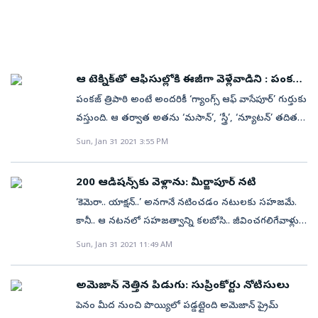
భూమికలనిచ్చాయి. అమెజాన్‌లో స్ట్రీమ్‌ అవుతోన్న ‘మిర్జాపూర్‌ –
చెప్పాను. మరోవైపు మా సిబ్బంది ఒక్కొక్కరు కరోనా బారిన
చేయాలి. కేవలం కళ్లకు కనిపించేదే కాదు, ఆలోచనల్ని
విషయంపై విచారం వ్యక్తం చేశారు. మరణించిన ఒక్కొక్కరి
2’లో జమున పాత్రలో ఒదిగిపోయి వెబ్‌ వీక్షకుల అభిమానాన్ని,
పడుతుంటే ధైర్యంగా ఉండటం కష్టమయ్యేది. అయినా సరే
చెడగొట్టేది కూడా పోర్న్‌ కిందకే వస్తుంది' అని
తరఫున రూ. 2లక్షల నష్టపరిహారం అందించనున్నట్లు
విమర్శకుల ప్రశంసలనూ పొందుతోంది. ఇండస్ట్రీలో గాడ్‌ఫాదర్‌
పోరాడాను. అలాగే కలహాలకు కారణమయ్యే టిక్‌టాక్‌లు,
చెప్పుకొచ్చాడు. కాగా సునీల్‌ పాల్‌ 2005లో ఇండియన్‌ లాఫ్టర్‌
ప్రభుత్వం ప్రకటించింది. చదవండి: అమానవీయం: సైకిల్‌పై
లేనివారికి ఓటీటీ ఫ్లాట్‌ఫామ్‌ ఓ వరం.. మన టాలెంట్‌కు చక్కని
వాట్సాప్‌ మెసేజ్‌లు కట్టడి చేశాను’ అంటుంది ఆర్తి సింగ్‌.
చాలెంజ్‌లో విజేతగా నిలిచాడు. 2010లో 'భవ్నావో కో సమజో'
భార్య మృతదేహం తరలింపు
అవకాశం. అందుకే సినిమాలకంటే వెబ్‌సిరీస్‌లే నాకు బాగా
ఆ టెక్నిక్‌తో ఆఫీసుల్లోకి ఈజీగా వెళ్లేవాడిని : పంకజ్‌
మహిళా కమిషనర్‌గా దేశంలోని కమిషనరేట్‌లలో అందరూ
అనే కామెడీ సినిమాకు దర్శకత్వం వహించాడు.
త్రిపాఠి
నచ్చుతాయి. – ప్రియాషా భరద్వాజ్‌ చదవండి: Monal Gajjar:
పంకజ్‌ త్రిపాఠి అంటే అందరికీ ‘గ్యాంగ్స్‌ ఆఫ్‌ వాసేపూర్‌’ గుర్తుకు
మగ ఆఫీసర్‌లు ఉంటే మహారాష్ట్ర ప్రభుత్వం ఆర్తి
హైదరాబాదీని అయిపోయా.. మోనాల్‌ ఆసక్తికర పోస్ట్‌
వస్తుంది. ఆ తర్వాత అతను ‘మసాన్‌’, ‘స్త్రీ’, ‘న్యూటన్‌’ తదితర
సామర్థ్యాలను గుర్తించి విదర్భ ప్రాంతంలోని అమరావతి
సినిమాల్లో అద్భుతంగా నటించాడు. ప్రస్తుతం హాట్‌స్టార్‌లో
నగరానికి కమిషనర్‌గా వేసింది. ఆ నగరంలో స్ట్రీట్‌ క్రైం ఎక్కువ.
Sun, Jan 31 2021 3:55 PM
అతను నటించిన వెబ్‌సిరీస్‌ ‘క్రిమినల్‌ జస్టిస్‌’ మంచి ప్రశంసలు
రౌడీలు తిరగడం, చైన్‌ స్నాచింగ్‌లు, తన్నులాటలు, ఈవ్‌
పొందుతోంది. ఇప్పుడు క్షణం తీరిక లేని ఆర్టిస్టే అయినా
టీజింగ్‌లు.. మోతాదు మించి ఉండేవి. ఆర్తి చార్జ్‌ తీసుకున్నదన్న
200 ఆడిషన్స్‌కు వెళ్లాను: మీర్జాపూర్‌ నటి
ఒకప్పుడు అంటే 2000 సంవత్సరంలో అవకాశాల కోసం ఎక్కే
వార్తకే అవి సగం కంట్రోల్‌ అయ్యాయి. మరి కొన్నాళ్లకు మిగిలిన
‘కెమెరా.. యాక్షన్‌..’ అనగానే నటించడం నటులకు సహజమే.
గడప దిగే గడపగా అతను జీవించాడు. భార్యను స్కూల్‌ టీచర్‌గా
సగం కూడా. ఒత్తిళ్లకు తలొగ్గకుండా పని చేయడం ఆర్తి తీరు.
కానీ.. ఆ నటనలో సహజత్వాన్ని కలబోసి.. జీవించగలిగేవాళ్లు
చేర్చి ఆ వచ్చే జీతంతో బతుకుతూ అవకాశాల కోసం ఆఫీసుల
ఇద్దరు పిల్లల తల్లి అయిన ఆర్తి ‘నేను చేయగలను’
కొందరే ఉంటారు. పాత్ర చిన్నదైనా, పెద్దదైనా.. ప్రేక్షకుల మనసుల్లో
Sun, Jan 31 2021 11:49 AM
చుట్టూ తిరిగేవాడు. అయితే ఆఫీసుల్లోకి అంత సులభంగా
అనుకోగలిగితే స్త్రీలను చేయలేనిది ఏదీ లేదు అని నిరూపిస్తోంది.
ముద్రపడేటంత గొప్పగా నటించి.. అభిమానుల గుండెల్ని
ఎవర్నీ రానివ్వరు. దానికి త్రిపాఠి ఒక టెక్నిక్‌ పాటించేవాడు.
కొల్లగొట్టేస్తారు. అలాంటి కోవకు చెందిన అమ్మాయే ఈ ప్రియాషా
సినిమా తీయబోతున్న ప్రతి ఆఫీసుకు తన ఫోటోలతో వెళ్లి
అమెజాన్‌ నెత్తిన పిడుగు: సుప్రీంకోర్టు నోటీసులు
భరద్వాజ్‌. వెబ్‌ సిరీస్‌ ప్రియులంతా ఈమెను ‘సౌందర్య’ అని,
‘ఈశ్వర్‌ గారు పంపారండీ నన్ను’ అని రిసెప్షన్‌లో చెప్పేవాడు.
పెనం మీద నుంచి పొయ్యిలో పడ్డట్లైంది అమెజాన్‌ ప్రైమ్‌
‘జమున’ అని తమ అభిమాన క్యారెక్టర్‌ పేరుతో