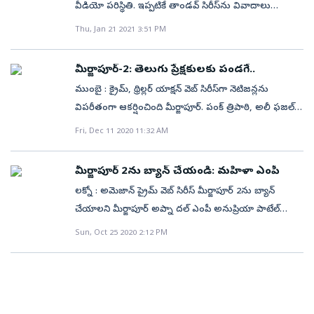
‘ఈశ్వర్‌ గారు పంపారట’ అనేసరికి ఆ ఈశ్వర్‌ ఎవరో
వీడియో పరిస్థితి. ఇప్పటికే తాండవ్‌ సిరీస్‌ను వివాదాలు
గుర్తుపడుతుంటారు. నటనలో తనకంటూ ప్రత్యేక గుర్తింపు
ప్రముఖుడనుకొని లోపలికి రానిచ్చేవారు. ఫొటోలు తీసుకుని
చుట్టుముట్టగా ఇప్పుడు మీర్జాపూర్‌కు కొత్త చిక్కులు
Thu, Jan 21 2021 3:51 PM
తెచ్చుకున్న ప్రియాషా.. అస్సాంలోని గౌహతిలో నవంబర్‌ 8న
మాట్లాడి ఆఖరున ‘ఇంతకీ ఏ ఈశ్వర్‌ గారండీ’ అని అడిగేవారు.
వచ్చిపడ్డాయి. ఉత్తర ప్రదేశ్‌లోని మీర్జాపూర్‌ ప్రాంతాన్ని
జన్మించింది. ఓటీటీ ప్లాట్‌ఫాంలో ‘ఆర్యా’,‘కాఫిర్‌’ సీరిస్‌లలో నటిగా
అప్పుడు పంకజ్‌ ఆకాశం వైపు చూపించి ’ఆ ఈశ్వర్‌ అండీ.
హింసాత్మకంగా చూపించడంతో అక్కడ నివసించే ఓ వ్యక్తి ఈ
మంచి గుర్తింపు తెచ్చుకుంది. ప్రస్తుతం మీర్జాపూర్‌–2తో
మీర్జాపూర్‌-2: తెలుగు ప్రేక్షకులకు పండగే..
ఆయనే కదా భూమ్మీదకు మనందరినీ పంపింది’ అనంటే
వెబ్‌ సిరీస్‌ మీద పిల్‌ దాఖలు చేశాడు. దీంతో సుప్రీం కోర్టు
ప్రేక్షకులకు మరింత దగ్గరైంది. విమర్శకుల ప్రశంసలు
ముంబై : క్రైమ్‌, థ్రిల్లర్‌ యాక్షన్‌ వెబ్‌ సిరీస్‌గా నెటిజన్లను
అందరూ నవ్వేసేవారట. ఆ సెన్స్‌ ఆఫ్‌ హ్యూమర్‌ ఉండటం వల్లే
గురువారం నాడు మీర్జాపూర్‌ టీమ్‌కు, అమెజాన్‌ ప్రైమ్‌ వీడియోకు
అందుకుంది. ‘మేడిన్‌ హెవెన్‌’ వెబ్‌సిరీస్‌లో తన కెరీర్‌ స్టార్ట్‌
విపరీతంగా ఆకర్షించింది మీర్జాపూర్‌. పంక్‌ త్రిపాఠి, అలీ ఫజల్‌,
ఆయన అంత మంచి నటుడయ్యాడు.
నోటీసులు జారీ చేసింది. ఈ నేపథ్యంలో ఓటీటీలో ఇష్టారీతిన వస్తున్న
చేసింది. అందులో ఐసీయూ నర్స్‌గా చిన్న పాత్ర పోషించింది. ఆ
దివ్యేందు శర్మ, శ్వేత త్రిపాఠి, హర్షితా శేఖర్‌, అమిత్‌ సియాల్‌
Fri, Dec 11 2020 11:32 AM
సినిమాలు, వెబ్‌ సిరీస్‌ కంటెంట్‌ను నియంత్రించాలన్న డిమాండ్‌
పాత్రకు తగ్గట్టుగా రెండంటే రెండు లైన్ల డైలాగ్‌ చెప్పి..ఆ సిరీస్‌
కీలక పాత్రల్లో నటించిన ఈ వెబ్‌ సిరీస్‌ను కరణ్‌ అన్షుమన్‌,
వినిపిస్తోంది.(చదవండి: మీర్జాపూర్‌ 2ను బ్యాన్‌ చేయండి:
డైరెక్టర్‌ చేతే ‘బాగా చేశావ్, నీకు మంచి ఫ్యూచర్‌ ఉంది’ అని
గుర్మీత్‌ సింగ్‌లు తెరకెక్కించారు. ఇటీవల ఈ
మహిళా ఎంపీ) ఇదిలావుంటే ఈ వెబ్‌సిరీస్‌పై లక్నో, మీర్జాపూర్‌లో
మీర్జాపూర్‌ 2ను బ్యాన్‌ చేయండి: మహిళా ఎంపీ
చెప్పించుకుందంటే తన నటనాప్రావీణ్యాన్ని అర్థం చేసుకోవచ్చు.
సిరీస్‌కు కొనసాగింపుగా మీర్జాపూర్‌ 2 వచ్చిన విషయం
ఇదివరకే రెండు ఎఫ్‌ఐఆర్‌లు నమోదు అవగా తాజాగా ఓ కేసు
లక్నో : అమెజాన్‌ ప్రైమ్‌ వెబ్‌ సిరీస్‌ మీర్జాపూర్‌ 2ను బ్యాన్‌
ప్రముఖ రచయిత, నటుడు, దర్శకుడు అయిన సత్యప్రసాద్‌
తెలిసిందే. అక్టోబర్‌ 23న సోషల్‌ మీడియా ప్లాట్‌ ఫాం అమెజాన్‌
నమోదైనట్లు తెలుస్తోంది. ఈ సిరీస్‌లో మత, ప్రాంతీయ,
చేయాలని మీర్జాపూర్‌ అప్నా దల్‌ ఎంపీ అనుప్రియా పాటేల్‌
బారువా కుటుంబానికి చెందిన ప్రియాషా.. పాఠశాల విద్య
ప్రైమ్‌లో ఈ వెబ్‌ సిరీస్‌ అధికారికంగా విడుదల అయ్యింది.
సామాజిక మనోభావాలను దెబ్బతీయడంతో పాటు అక్రమ
డిమాండ్‌ చేశారు. సదరు వెబ్‌ సిరీస్‌ జాతి అసమానతలను
సంస్కృత పాఠశాలలో చదివింది. సైకాలజీలో బ్యాచిలర్‌ డిగ్రీ ఢిల్లీ
Sun, Oct 25 2020 2:12 PM
అయితే మీర్జాపూర్‌ మొదటి సిరీస్‌ తెలుగుతోపాటు అన్ని
సంబంధాలను ఎక్కువ ఫోకస్‌ చేశారంటూ మీర్జాపూర్‌లోని
వ్యాప్తి చేస్తోందని ఆమె ఆరోపించారు. మీర్జాపూర్‌ను ఓ
యూనివర్సిటీలో పూర్తి చేసింది. చిన్నప్పటినుంచి భరతనాట్యం
ప్రాంతీయ భాషల్లోకి డబ్ అవ్వగా.. మీర్జాపూర్‌-2 మాత్రం కేవలం
అర్వింద్‌ చతుర్వేది పోలీసులను ఆశ్రయించాడు. అతడి
హింసాత్మక ప్రదేశంగా చూపిస్తూ దాని పేరు చెడగొడుతోందని
నేర్చుకున్న ప్రియాషా.. స్కూలు విద్య పూర్తి అయ్యాక, ఢిల్లీలో
హిందీలో మాత్రమే అందుబాటులోకి వచ్చింది.
ఫిర్యాదు మీరకు పోలీసులు సదరు వెబ్‌సిరీస్‌ నిర్మాతలతో
మండిపడ్డారు. ప్రధాని నరేంద్ర మోదీ, ముఖ్యమంత్రి యోగీ
జాజ్, వెస్టర్న్‌ డ్యాన్స్‌లు నేరుకుంది. డిగ్రీ అయ్యాక సిటీబ్యాంక్‌లో
చదవండి: మీర్జాపూర్‌ 2: ఫ్యాన్స్‌ అసంతృప్తి దీంతో తెలుగు
పాటు, దాన్ని ప్రసారం చేసిన ఓటీటీ ప్లాట్‌ఫామ్‌ పైనా సోమవారం
ఆధిత్యనాథ్‌ నాయకత్వంలో మీర్జాపూర్‌ ప్రశాంతతకు కేంద్ర
ఉద్యోగినిగా కెరీర్‌ స్టార్ట్‌ చేసిన ప్రియషా.. ఆ జాబ్‌లో ఇమడలేక
ప్రేక్షకులు పూర్తిగా నిరాశ చెందారు.