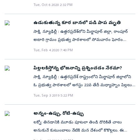
ప్రియాషాకి మంచి పేరు తెచ్చిపెట్టాయి. ఇండస్ట్రీలో నెపోటిజం
దివ్యేందు శర్మ, శ్వేత త్రిపాఠి, హర్షితా శేఖర్‌, అమిత్‌ సియాల్‌
Tue, Oct 6 2020 2:32 PM
సీజన్‌లోకి ప్రవేశించిన నటీనటులు విజయ్‌ వర్మ, ప్రియన్షూ
ఉన్నప్పటికీ కొత్త వారికి అవకాశాలు మెండుగా ఉన్నాయంటారు
కీలక పాత్రల్లో నటించిన ఈ వెబ్‌ సిరీస్‌ను కరణ్‌ అన్షుమన్‌,
పేన్యూలీ, ఇషా తల్వార్‌ నటన అద్భుతంగా ఉందంటున్నారు.
ప్రియషా. ‘నేను 200 ఆడిషన్స్‌కు వెళ్తే.. 40 ఆడిషన్స్‌కి సెలెక్ట్‌
గుర్మీత్‌ సింగ్‌లు తెరకెక్కించారు. ప్రస్తుతం ఈ సిరీస్‌కు
( హ్యపీ బర్త్‌డే డార్లింగ్‌ ప్రభాస్‌..) అలీ ఫజల్‌, పంకజ్‌ త్రిపాఠి,
ఉడుకుతున్న కూర బానలో పడి పాప మృతి
అయ్యాను.. అంటే నా పైన నెపోటిజం పెద్దగా ప్రభావితం
కొనసాగింపుగా మీర్జాపూర్‌ 2 వస్తున్న విషయం తెలిసిందే.
దివ్యేందు శర్మ, శ్వేత త్రిపాఠి, హర్షితా శేఖర్‌, అమిత్‌
సాక్షి, న్యూఢిల్లీ : ఉత్తరప్రదేశ్‌లోని మీర్జాపూర్‌ జిల్లా, రాంపూర్‌
చూపించలేదు..’ అంటుంది ప్రియాషా. ‘10–15 సంవత్సరాల
ఇప్పటికే విడుదల కావాల్సిన రెండో సిరీస్‌ కరోనా వైరస్‌, లాక్‌డౌన్‌
సియాల్‌, విజయ్‌ వర్మ, ప్రియన్షూ పేన్యూలీ, ఇషా
అటారి గ్రామం ప్రభుత్వ పాఠశాలలో సోమవారం ఘోరం
తర్వాత నా సొంతూరు గౌహతి వెళ్లిపోయి.. అక్కడ ఉన్న పేద
కారణంగా వాయిదా పడింది. దీంతో అక్టోబర్‌ 23న సోషల్‌
తల్వార్‌లు కీలక పాత్రల్లో నటించిన ఈ వెబ్‌ సిరీస్‌కు కరణ్‌
జరిగిపోయింది. పిల్లల మధ్యాహ్న భోజనం కోసం ఏర్పాట్లు
Tue, Feb 4 2020 7:40 PM
పిల్లలకు నటనలో ట్రైనింగ్‌ ఇస్తాను’ అంటోంది ప్రియషా.
మీడియా ప్లాట్‌ ఫాం అమెజాన్‌ ప్రైమ్‌లో ఈ వెబ్‌ సిరీస్‌ విడుదల
అన్షుమన్‌, గుర్మీత్‌ సింగ్‌లు దర్శకత్వం వహించారు. ఎక్సెల్‌
జరగుతున్నప్పుడు ఉడుకుతున్న కూర బానలో ప్రమాదవశాత్తు
(చదవండి: 3 నిమిషాల పాట కోసం అనసూయకు రూ .20
కానుంది. (‘మీర్జాపూర్‌-2’ రిలీజ్‌ ఎప్పుడంటే..) ఈ సిరీస్‌ను
మీడియా ఎంటర్‌టైన్‌మెంట్‌ పతాకంపై ఫర్హాన్ అక్తర్, రితేశ్‌
మూడేళ్ల పాప పడిపోయి కాలిన గాయాలతో మరణించింది. ఆ
లక్షలు!)
గుర్మీత్‌ సింగ్‌, మిహిర్‌ దేశాయ్‌లను తెరకెక్కిస్తుండగా.. ఎక్సెల్‌
పిల్లలకిస్తోన్న భోజనాన్ని ప్రశ్నించడం నేరమా?
సిద్వానీ దీన్ని నిర్మించారు. మొదటి సీజన్‌కు కూడా మిశ్రమ
సమయంలో వంటవాడు ఇయర్‌ ఫోన్లు పెట్టుకొని పాటలు
మీడియా ఎంటర్‌టైన్‌మెంట్‌ పతాకంపై ఫర్హాన్ అక్తర్, రితేశ్‌
సాక్షి, న్యూఢిల్లీ : ఉత్తరప్రదేశ్‌ రాష్ట్రంలోని మీర్జాపూర్‌ జిల్లాలోని
స్పందనలు వచ్చినప్పటికి అభిమానుల ప్రోత్సాహంతో
వింటుండంతో పాప పడిపోయిన శబ్దంగానీ, ‘అయ్యో చెల్లె
సిద్వానీ నిర్మిస్తున్నారు. దాదాపు రెండేళ్ల నుంచి సీజన్‌ 2
ఓ ప్రభుత్వ పాఠశాలలో ఆగస్టు 22వ తేదీ మధ్యాహ్నం పిల్లలు
ముందుకు దూసుకుపోయింది.
పడిపోయింది. పడిపోయింది. రక్షించండి’ అంటూ ఆ పాప
కోసం ఎదురు చూస్తుండగా.. తాజాగా మీర్జాపూర్‌ 2 ట్రైలర్‌ చిత్ర
ఓ రొట్టెముక్కను ఉప్పులో నంజుకుని తింటున్న వీడియో ఒకటి
Tue, Sep 3 2019 5:22 PM
సోదరుడు పెట్టిన అరుపులుగానీ వినిపించుకోలేదు. సోదరుడు
బృందం విడుదల చేసింది. మీర్జాపూర్‌2 సిరీస్‌ ఎప్పుడెప్పుడు
ఇటీవల మీడియాలో హల్‌చల్‌ చేసింది. ఇది ఆ ఒక్క రోజు
వచ్చి వంటివాడిని కుదిపేస్తేగానీ జరిగిన ఘోరం వంటవాడికి
విడుదలవుతుందా అని ఎదురుచూస్తున్నఈ సినిమా నుంచి
కనిపించిన దశ్యం కాదని, ఎప్పుడూ జరిగేదేనని ఆ దశ్యాన్ని
అర్థం కాలేదు. పాఠశాల ఉపాధ్యాయులు వెంటనే స్పందించి
అన్నం-ఉప్పు, రోటి-ఉప్పు
ట్రైలర్‌ విడుదల చేసినందుకు సంతోషంగా ఉందని, ఈ
వీడియో తీసిన హిందీ వార్తా పత్రిక ‘జనసంఘర్ష్‌ టైమ్స్‌’ జర్నలిస్ట్‌
పాపను ఆస్పత్రికి తీసుకెళ్లినా లాభం లేకపోయింది. అప్పటికే
లక్నో: తినడానికి మూడు పూటలా తిండి దొరికితే చాలు
సినిమా అభిమానులకు ఖచ్చితంగా ఆక్టుకుంటుందని
పవన్‌ జైస్వాల్‌ తెలిపారు. ఈ వీడియో వార్తా కథనంపై తక్షణమే
ఒళ్లంతా కాలిపోవడంతో ఆ పాప మరణించింది. ఈ
అనుకునే కుటుంబాలు నేటికి మన దేశంలో కొకొల్లలు. ఈ
ఆశిస్తున్నట్లు నిర్మాతల్లో ఒకరైన రితేశ్‌ తెలిపారు. కాగా 2
స్పందించిన మీర్జాపూర్‌ జిల్లా మేజిస్ట్రేట్‌ దార్యాప్తు జరిపి ఆ
సంఘటనపై వెంటనే స్పందించిన జిల్లా మేజిస్ట్రేట్‌ సుశీల్‌ కుమార్‌
క్రమంలో కనీసం ఓ పూటైనా కడుపు నిండా తిండి