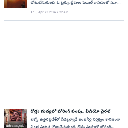
ఉన్న ట్రయిలర్‌ ట్రక్కును ఢీకొట్టింది. లారీ, ట్రక్కు మధ్య
చోటుచేసుకుంది. ఓ ట్రక్కు బ్రేకులు ఫెయిల్‌ కావడంతో మూడు
ఇరుక్కుపోయిన కార్లలో మంటలు చెలరేగాయి. బొలెరోలో ఉన్న
వాహనాలు ఢీకొన్నాయి. ప్రమాదం కారణంగా రెండు వాహనాల్లో
Thu, Apr 23 2026 7:22 AM
నలుగురు చిన్నారులు, ముగ్గురు మహిళలు సహా మొత్తం 9
11 మంది ప్రాణాల కోల్పోయారు. మృతుల్లో చిన్నారులు కూడా
మంది సజీవ దహనమయ్యారు. మరో కారు, ట్రక్కు, డ్రైవర్లు
ఉన్నారు. ఈ ఘటనపై కేసు నమోదు చేసి విచారణ చేస్తున్నట్టు
కూడా చనిపోయారు.
పోలీసులు తెలిపారు.వివరాల ప్రకారం.. మీర్జాపూర్‌‌ జిల్లాలో ఓ
ట్రక్కు బ్రేకులు ఫెయిల్ కావడంతో రోడ్డు ప్రమాదం జరిగింది.
బుధవారం రాత్రి డ్రామాండ్‌గంజ్ లోయ నుంచి లాసోడా
ప్రాంతం వైపు ఓ ట్రక్కు వెళ్తుండగా బ్రేకులు ఫెయిల్ అయినట్లు
పోలీసులు తెలిపారు. ఆ ట్రక్కు ఎదురుగా వెళ్తున్న ట్రక్కుతో
పాటు రెండు కార్లను ఢీకొట్టింది. ప్రమాద సమయంలో రెండు
ట్రక్కులకు మధ్యలో కార్లు చిక్కుకుని మంటలు చెలరేగాయి.
హుటాహుటిన ఘటనాస్థలికి చేరుకున్న పోలీసులు,
అగ్నిమాపక సిబ్బంది అతికష్టం మీద మృతదేహాలను
వెలికితీశారు.ఇక, ఈ ఘటనలో రెండు వాహనాల్లో మంటలు
చెలరేగి చిన్నారులు సహా 11 మంది ప్రాణాలు కోల్పోయారు.
రోడ్డు మధ్యలో బోరింగ్‌ పంపు.. వీడియో వైరల్‌
మరణించిన 11 మందిలో ఏడుగురు మీర్జాపుర్ వాసులు కాగా,
లక్నో: ఉత్తరప్రదేశ్‌లో పీడబ్ల్యూడీ ఇంజనీర్ల నిర్లక్ష్యం కారణంగా
ఒకరు సోన్‌భద్ర జిల్లాకు చెందిన వారున్నారు. ముగ్గురు
వింత ఘటన చోటుచేసుకుంది. రోడ్డు మధ్యలో బోరింగ్