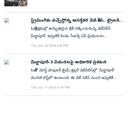
సీజన్‌-2 మొదలవుతుంది. మరోవైపు డింపీ, గోలు కలిసి ఓ
రామ్ చరణ్ ఇంట్లో సీక్రెట్‌గా ఉండేదాన్ని: మంచు లక్ష‍్మీ)ఈ వారం
డాక్టర్‌ని కిడ్నాప్‌ చేసి గుడ్డుకు చికిత్స చేయిస్తారు. మున్నాను
పలు ఓటీటీల్లో ఏకంగా 24 సినిమాలు-వెబ్ సిరీసులు రిలీజ్
ఎలాగైన చంపేయాలనే పగతో రగిలిపోతుంటారు. మీర్జాపూర్‌లో
కాబోతున్నాయి. వీటిలో ఓ నాలుగు మాత్రం ఆసక్తి
స్ట్రీమింగ్‌కు వచ్చేస్తోన్న ఆసక్తికర వెబ్ సిరీస్‌.. ట్రైలర్
కాలీన్‌ భాయ్‌కు అత్యంత నమ్మకస్తుడైన మక్బూల్‌.. ఒకప్పుడు
వచ్చేసింది!
రేపుతున్నాయి. 'మీర్జాపుర్' సిరీస్ మూడో సీజన్‌తోపాటు
ఓటీటీ ప్రేక్షకుల్లో అద్భుతమైన క్రేజ్‌ దక్కించుకున్న వెబ్‌సిరీస్‌
తన కుటుంబ సభ్యుడి చావుకు కారణం అయ్యాడనే కోపంతో
గరుడన్, మలయాళీ ఫ్రమ్ ఇండియా, ఫ్యూరిసోయా మ్యాడ్
మీర్జాపూర్‌. ఇప్పటికే రెండు సీజన్స్‌ సినీ ప్రియులను
కాలీన్‌ తండ్రిని చంపేందుకు ప్లాన్‌ వేస్తాడు. కాలీన్‌ భార్య బీనా
మ్యాక్స్ చిత్రాలు ఉన్నంతలో చూడాలనే ఇంట్రెస్ట్ కలిగిస్తున్నాయి.
అలరించాయి. తాజాగా మూడో సీజన్‌ను ఆడియన్స్‌ ముందుకు
Thu, Jun 20 2024 3:42 PM
కూడా అతనితో చేతులు కలిపి మామను చంపేందుకు
ఇవి కాకుండా వీకెండ్‪‌లో ఏమైనా సడన్ ఎంట్రీస్ వచ్చినా రావొచ్చు.
తీసుకొస్తున్నారు. ఈ సిరీస్‌ వచ్చే నెల 5 నుంచి అమెజాన్‌ ప్రైమ్‌
ప్రయత్నిస్తుంటుంది. మరోవైపు మీర్జాపూర్‌ డాన్‌ సింహాసనంపై
ఇంతకీ ఏ ఓటీటీలో ఏ మూవీ వస్తుందంటే?ఈ వారం ఓటీటీల్లో
వీడియోలో స్ట్రీమింగ్ కానున్నట్లు మేకర్స్ ఇప్పటికే వెల్లడించారు.
ఆశపడి తండ్రినే చంపేందుకు ప్లాన్‌ వేస్తాడు మున్నా.
మీర్జాపూర్‌-3 విడుదలపై అధికారిక ప్రకటన
రిలీజయ్యే మూవీస్ జాబితా (జూలై 01 నుంచి 07
తాజాగా మూడో సీజన్‌ సిరీస్‌ ట్రైలర్‌ను మేకర్స్ రిలీజ్ చేశారు.
అందుకోసం శరత్‌ శుక్లాతో చేతులు కలుపుతాడు. అయితే
ఓటీటీలో మోస్ట్‌ పాపులర్‌ క్రైమ్‌ థ్రిల్లర్‌ వెబ్‌సిరీస్‌ల్లో 'మీర్జాపూర్‌'
వరకు)నెట్‌ఫ్లిక్స్అల్విన్ సీజన్ 5 (ఇంగ్లీష్ సిరీస్) - జూలై 01స్టార్
ఈ వెబ్ సిరీస్‌లో పంకజ్‌ త్రిపాఠి, అలీ ఫజల్‌ , శ్వేతా త్రిపాఠి శర్మ,
గుడ్డు, గోలులు మాత్రం పక్కా ప్లాన్‌తో మున్నాపై దాడికి
మొదటి లిస్ట్‌లో ఉంటుంది. ఈ వెబ్‌ సిరీస్‌ నుంచి ఇప్పటికే
ట్రెక్ ప్రొడిగీ: సీజన్ 2 (ఇంగ్లీష్ సిరీస్) - జూలై 01స్ప్రింట్ (ఇంగ్లీష్
విజయ్‌ వర్మ, ఇషా తల్వార్‌ కీలక పాత్రలు పోషించారు. ట్రైలర్
దిగుతారు. ఈ దాడిలో తీవ్రంగా గాయపడిన కాలీన్‌ భాయ్‌ని
విడుదలైన దీని రెండు భాగాలు భారీ విజయాన్ని
సిరీస్) - జూలై 02బేవర్లీ హిల్స్ కాప్: అలెక్సా ఎఫ్ (ఇంగ్లీష్
Tue, Jun 11 2024 12:47 PM
చూస్తే గత సీజన్లను మించి ఉంటుందని అర్థమవుతోంది. కొత్త
శరత్‌ కాపాడగా.. మున్నాను మాత్రం ప్రాణాలు కోల్పోతాడు.
అందుకున్నాయి. దీంతో మూడో సీజన్‌ కోసం ఎదురుచూస్తున్న
సినిమా) - జూలై 02ద మ‍్యాన్ విత్ 1000 కిడ్స్ (ఇంగ్లీష్ సిరీస్) -
సీజన్‌లో మరికొన్ని పాత్రలు పరిచయం చేయనున్నారు.
అనంతరం గుడ్డు మీర్జాపూర్‌ సింహాసనాన్ని అధిరోహిస్తాడు.
అభిమానులకు మేకర్స్‌ శుభవార్త చెప్పారు. మీర్జాపూర్‌ విడదల
జూలై 03బార్బెక్యూ షో డౌన్ సీజన్ 3 (ఇంగ్లీష్ సిరీస్) - జూలై
ఇంతటితో సీజన్‌ 2కి ఎండ్‌ కార్డు పడుతుంది.మీర్జాపూర్‌ 3లో
తేదీని చెబుతూ ఒక‌ పోస్టర్‌ను అమెజాన్‌ విడుదల చేసింది. జులై
04రైమ్ ప్లస్ ఫ్లో ఫ్రాన్స్ సీజన్ 3 (ఫ్రెంచ్ సిరీస్) - జూలై 04డెస్పరేట్
ఏం చూపించబోతున్నారు?మీర్జాఫూర్‌ ప్రాంతాన్ని తన గుప్పిట్లోకి
5 నుంచి ఈ వెబ్‌ సిరీస్‌ స్ట్రీమింగ్‌ అవుతున్నట్లు వారు
లైస్ (పోర్చుగీస్ సిరీస్) - జూలై 05గోయో (స్పానిష్ మూవీ) -
తెచ్చుకున్న గుడ్డు.. పూర్వాంచల్‌లో తన ఆదిపత్యాన్ని
ప్రకటించారు.గుర్మీత్‌సింగ్‌ దర్శకత్వంలో తెరకెక్కిన ఈ సిరీస్‌
జూలై 05హాట్‌స్టార్రెడ్ స్వాన్ (కొరియన్ సిరీస్) - జూలై 03ల్యాండ్