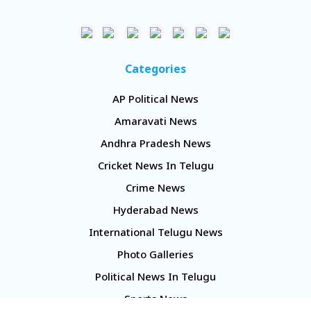
Categories
AP Political News
Amaravati News
Andhra Pradesh News
Cricket News In Telugu
Crime News
Hyderabad News
International Telugu News
Photo Galleries
Political News In Telugu
Sports News