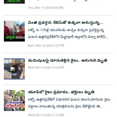
మధ్యప్రదేశ్‌కు చెందిన వారిగా పోలీసులు గుర్తించారు. ఈ
ఉండగానే కొత్త రోడ్డు నిర్మాణం చేపట్టిన అంశం బయటకు
ప్రమాద ఘటనపై కేసు నమోదు చేసి విచారణ చేస్తున్నట్టు
Thu, Mar 19 2026 8:56 AM
రావడంతో అందరూ ముక్కున వేలేసుకుంటున్నారు. దీనికి
మీర్జాపూర్‌ పోలీసులు తెలిపారు. #BreakingNews:
సంబంధించిన వీడియో సోషల్‌ మీడియాలో వైరల్‌ కావడంతో
मिर्जापुर में भीषण सड़क हादसा, ट्रक और
వింత ప్రవర్తన: రేబిస్‌తో కుక్కలా అరుస్తున్న
అధికారులు తేరుకుని దిద్దుబాటు చర్యలకు దిగారు.ఈ
యువకుడు
बोलेरो की टक्कर में जिंदा जले 11 लोग, एक
లక్నో: ఓ 17ఏళ్ల యువకుడు అచ్చం కుక్కలా ప్రవర్తిస్తున్న
ఘటనకు సంబంధించిన వివరాలు ఇలా ఉన్నాయి. గతేదాడి
अनियंत्रित ट्रक ने बोलेरो समेत कई गाड़ियों को
ఘటన ఉత్తరప్రదేశ్‌లోని మీర్జాపూర్ జిల్లాలోని కచ్వా పోలీస్
నవరాత్రి ఉత్సవాల నేపథ్యంలో మీర్జాపూర్ జిల్లాలో
टक्कर मार दी. टक्कर इतनी भीषण थी कि बोलेरो
స్టేషన్ పరిధిలో వెలుగులోకి వచ్చింది. ప్రస్తుతం, ఈ సంఘటన
Mon, Mar 16 2026 1:07 PM
పర్యటించేందుకు ఉత్తరప్రదేశ్ సీఎం యోగి ఆదిత్యనాథ్
गाड़ी में आग लग गई और उसमें सवार सभी 11
సోషల్ మీడియాలో వైరల్‌గా మారింది. బాలుడి తల్లిదండ్రులు
షెడ్యూల్ ఖరారైంది. కాగా, సీఎం యోగి వస్తున్నారని..
लोगों की जलकर मौत हो गई. #Mirzapur
అందించిన వివరాల మేరకు.. కుక్క కరవడం వల్లే తమ
అధికారులు ఏర్పాట్లపై ఫోకస్‌ పెట్టారు. యోగి వస్తున్న కారణంగా
మనుషులపై దూసుకెళ్లిన రైలు.. ఆరుగురి మృతి
#RoadAccident #UP https://t.co/xdMOdw4Ed0
కుమారుడు వింతగా ప్రవర్తిస్తున్నాడని ఆవేదన వ్యక్తం
మీర్జాపూర్ జిల్లాలో అధికారులు హడావిడి చేశారు. ఇందులో
Wed, Nov 5 2025 12:52 PM
pic.twitter.com/8Gi8VQLqSK— Journalist Ravendra
చేస్తున్నారు. కుక్క కరవడం వల్ల రేబిస్‌ వ్యాధి సోకుతుంది.
భాగంగానే జిల్లాలోని కాంతిత్ ప్రాంతంలో రోడ్డు వెడల్పు
kumar (@Chhotukingoffi1) April 22, 2026
రేబిస్‌కు సరైన వైద్యం అందుబాటులో ఉంది. అయినప్పటికీ ఈ
పనులను కూడా యమ స్పీడ్‌గా చేశారు. రోడ్డు పనులు చకచకా
బాలుడు ఎందుకు ఇలా ప్రవర్తిస్తున్నాడనే అంశంపై వైద్యులు
కానిచ్చేశారు కానీ.. నడిరోడ్డు మధ్యలో ఉన్న బోరింగ్‌ పంపును
ఆరా తీశారు. రేబిస్‌కు సరైనా చికిత్స తీసుకోకపోవడం వల్లే
యూపీలో రైలు ప్రమాదం.. భక్తులు మృతి
తీసివేయడం మర్చిపోయారు.🚨Mirzapur, UP's new PWD
బాలుడి ఆరోగ్యం విషమంగా ఉన్నట్లు గుర్తించారు. నాలుగు
లక్నో: ఉత్తరప్రదేశ్‌లో విషాదకర ఘటన వెలుగుచూసింది. రైలు
road built AROUND a hand pump. Coordination fail
నెలల క్రితం, ఆ గ్రామంలో నివసించే భాయ్ లాల్ అనే 17 ఏళ్ల
పట్టాలు దాటుతున్న యాత్రికులను రైలు ఢీకొట్టింది. ఈ
or planning blunder? Who's accountable for this
యువకుడికి కుక్క కరిచింది. ఈ సమయంలో, అతనికి మొదటి
ప్రమాదంలో దాదాపు ఆరుగురు మృతి చెందినట్టు సమాచారం.
public inconvenience? pic.twitter.com/l1juOKDIsA—
Wed, Nov 5 2025 11:12 AM