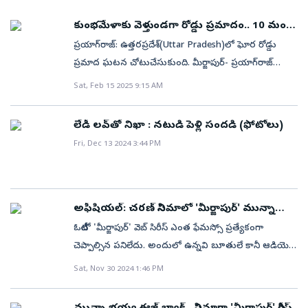
శ్వాసకోశ మార్గం కుంచించుకుపోవడం ప్రారంభమవుతుంది.
ఉండగా.. వరుస రైలు ప్రమాదాలు ప్రయాణికులను
చూసిన తర్వాత జీవితం చిన్నది. ఏ రోజును తేలికగా
దీని కారణంగా వ్యక్తి కుక్కలా ప్రవర్తించడం ప్రారంభిస్తాడు’ అని
భయపెడుతున్నాయి. నిన్న ఛత్తీస్‌గఢ్‌లోని బిలాస్‌పుర్‌ రైల్వేస్టేషన్‌
కుంభమేళాకు వెళ్తుండగా రోడ్డు ప్రమాదం.. 10 మంది
తీసుకోకండి, ప్రతిదీ ఒక్క క్షణంలో మారవచ్చు., మీ దగ్గర
తెలిపారు. Mirzapur Boy Bitten by Dog 4 Months Ago,
మృతి
సమీపంలో ఓ గూడ్సు రైలును ప్రయాణికుల రైలు వెనుకనుంచి
ప్రయాగ్‌రాజ్‌: ఉత్తరప్రదేశ్‌(Uttar Pradesh)లో ఘోర రోడ్డు
ఉన్నదాని పట్ల కృతజ్ఞతతో ఉండండి. మీకు ఎవరు ఎక్కువ
Took Only 2 Rabies Shots – Now Acting Like a Dog
ఢీకొన్న ఘటనలో 11 మంది మృతి చెందారు. మరో 14 మందికి
ప్రమాద ఘటన చోటుచేసుకుంది. మీర్జాపుర్- ప్రయాగ్‌రాజ్‌
ముఖ్యమైనవారో గుర్తుంచుకోండి. ఎల్లప్పుడూ వారిని
😨#mirzapur #rabies #kiranyadav
గాయాలయ్యాయి. ఇద్దరు వ్యక్తులు శిథిలాల కింద చిక్కుకున్నట్లు
రహదారిపై బొలేరో వాహనం బస్సును ఢీకొన్న ప్రమాదంలో
గౌరవించండి. జీవితం ఒక బహుమతి' అని రాసుకొచ్చారు.
Sat, Feb 15 2025 9:15 AM
pic.twitter.com/ZuTZTCfJ5Z— Kiran yadav
అధికారులు తెలిపారు. ప్రయాణికుల రైలు కోర్బా జిల్లాలోని
దాదాపు 10 మంది భక్తులు మృతిచెందారు. ఈ ఘటనలో మరో
కాగా.. పంచాయత్' వెబ్ సిరీస్‌లో ఆసిఫ్ ఖాన్‌.. గణేష్ పాత్రను
(@Thekiranyadavvv) March 15, 2026
గెవరా నుంచి బిలాస్‌పుర్‌కు వెళ్తుండగా.. గటోరా- బిలాస్‌పుర్‌
19 మంది తీవ్రంగా గాయపడ్డినట్టు తెలుస్తోంది. వీరంతా
పోషించాడు.
లేడీ లవ్‌తో నిఖా : నటుడి పెళ్లి సందడి (ఫోటోలు)
స్టేషన్‌ మార్గమధ్యంలో ప్రమాదం చోటుచేసుకుంది.🚨 Mirzapur
మహాకుంభామేళకు వెళ్తున్న సమయంలోనే ప్రమాదం
Fri, Dec 13 2024 3:44 PM
Accident | Tragic Incident in Chunar on Kartik
జరిగింది.వివరాల ప్రకారం.. మీర్జాపుర్‌-ప్రయాగ్‌రాజ్‌(Prayagraj)
Purnima — 4 Devotees Killed After Being Hit by
జాతీయ రహదారిపై మహా కుంభమేళా(Maha
Train While Crossing Railway Tracks Tribute 📷
KumbhaMela)కు భక్తులతో వెళ్తున్న బొలెరో వాహనం ఓ
#Mirzapur #Chunar #KartikPurnima #UttarPradesh
ట్రావెల్ బస్సును ఢీకొట్టింది. ఈ ప్రమాదంలో పది మంది భక్తులు
అఫీషియల్: చరణ్ సినిమాలో 'మీర్జాపుర్' మున్నా
#TrainAccident #BreakingNews #IndiaNews
భయ్యా
అడికక్కడే మృతిచెందారు. మరో 19 మంది తీవ్రంగా
ఓటీటీలో 'మీర్జాపుర్' వెబ్ సిరీస్ ఎంత ఫేమస్సో ప్రత్యేకంగా
https://t.co/SKsHmX4r07 pic.twitter.com/i3crPQq0Hz
గాయపడ్డారు. ఇక, మృతులందరూ ఛత్తీస్‌గఢ్‌కు చెందినవారిగా
చెప్పాల్సిన పనిలేదు. అందులో ఉన్నవి బూతులే కానీ ఆడియెన్స్
— Indian Observer (@ag_Journalist) November 5,
అధికారులు గుర్తించారు. అర్థరాత్రి రెండు గంటల సమయంలో
వాటిని ఎంజాయ్ చేశారు. మరీ ముఖ్యంగా మున్నా భయ్యా అనే
Sat, Nov 30 2024 1:46 PM
2025ఘటనా స్థలంలో రైల్వేశాఖ సహాయక చర్యలను
మేజా సమీపంలో ఈ ప్రమాదం జరిగినట్లు పోలీసులు
క్యారెక్టర్‌కి బోలెడంత మంది ఫ్యాన్స్ కూడా ఉన్నారు. ఇప్పుడు
ముమ్మరం చేసింది. ప్రయాణికుల రైలు రెడ్‌ సిగ్నల్‌ను దాటి
వెల్లడించారు. అతి వేగంగా వచ్చిన బొలెరో బస్సును ఢీకొట్టింది.
ఆ నటుడు తెలుగు సినిమాలో నటించేస్తున్నాడు.(ఇదీ