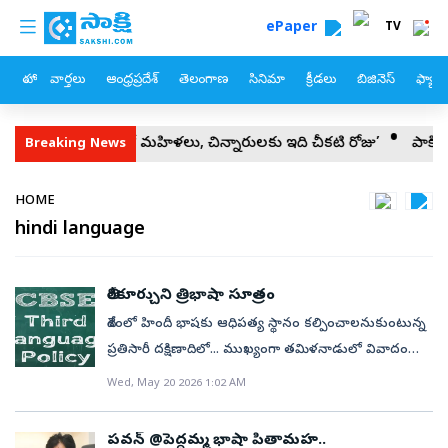
custom menu
Skip to main content
ePaper
TV
హోం
వార్తలు
ఆంధ్రప్రదేశ్
తెలంగాణ
సినిమా
క్రీడలు
బిజినెస్
ఫ్యామ
ఏపీలో మహిళలు, చిన్నారులకు ఇది చీకటి రోజు’
పాకిస్థాన్‌, సౌదీ,
Breaking News
Breadcrumb
HOME
hindi language
తీరికూర్చుని త్రిభాషా సూత్రం
దేశంలో హిందీ భాషకు ఆధిపత్య స్థానం కల్పించాలనుకుంటున్న
ప్రతిసారీ దక్షిణాదిలో... ముఖ్యంగా తమిళనాడులో వివాదం
తలెత్తుతుండగా కేంద్ర మాధ్యమిక విద్యా మండలి (సీబీఎస్‌ఈ)
Wed, May 20 2026 1:02 AM
కొత్త ఎత్తుగడతో ఆ భాషను ప్రతిష్ఠించదల్చుకున్నట్టు
కనబడుతోంది. అందువల్లే శుక్రవారంనాటి ఆ సంస్థ
పవన్ @పెద్దమ్మ భాషా పితామహ..